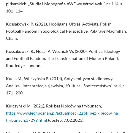
piłkarskich, „Studia i Monografie AWF we Wrocławiu”, nr 114, s.
101–114.
Kossakowski R. (2021), Hooligans, Ultras, Activists. Polish
Football Fandom in Sociological Perspective, Palgrave Macmillan,
Cham.
Kossakowski R., Nosal P., Woźniak W. (2020), Politics, Ideology
and Football Fandom. The Transformation of Modern Poland,
Routledge, London.
Kucia M., Wilczyńska B. (2014), Antysemityzm stadionowy.
Analiza i interpretacja zjawiska, „Kultura i Społeczeństwo”, nr 4, s.
171–200.
Kulczyński M. (2021), Rok bez kibiców na trybunach,
https://www.lechpoznan.pl/aktualnosci,2,rok-bez-kibicow-na-
trybunach,37299.html
(dostęp: 7.02.2023).