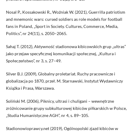
Nosal P., Kossakowski R., Woźniak W. (2021), Guerrilla patriotism
and mnemonic wars: cursed soldiers as role models for football
fans in Poland, „Sport in Society. Cultures, Commerce, Media,
Politics”, nr 24(11), s. 2050–2065.
Sahaj T. (2012), Aktywność stadionowa kibicowskich grup „ultras”
jako przejaw specyficznej komunikacji społecznej, „Kultura i
Społeczeństwo”, nr 3, s. 27–49.
Silver B.J. (2009), Globalny proletariat. Ruchy pracownicze i
globalizacja po 1870, przeł. M. Starnawski, Instytut Wydawniczy
Książka i Prasa, Warszawa.
Soliński M. (2006), Piknicy, ultrasi i chuligani – wewnętrzne
zróżnicowanie grupy subkulturowej kibiców piłkarskich w Polsce,
„Studia Humanistyczne AGH”, nr 4, s. 89–105.
Stadionowioprawcy.net (2019), Ogólnopolski zjazd kibiców w