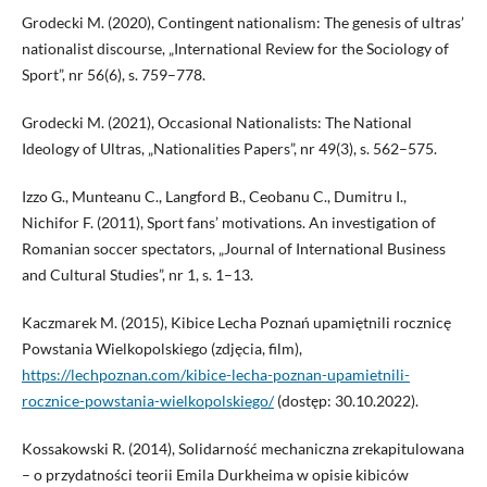
Grodecki M. (2020), Contingent nationalism: The genesis of ultras’
nationalist discourse, „International Review for the Sociology of
Sport”, nr 56(6), s. 759–778.
Grodecki M. (2021), Occasional Nationalists: The National
Ideology of Ultras, „Nationalities Papers”, nr 49(3), s. 562–575.
Izzo G., Munteanu C., Langford B., Ceobanu C., Dumitru I.,
Nichifor F. (2011), Sport fans’ motivations. An investigation of
Romanian soccer spectators, „Journal of International Business
and Cultural Studies”, nr 1, s. 1–13.
Kaczmarek M. (2015), Kibice Lecha Poznań upamiętnili rocznicę
Powstania Wielkopolskiego (zdjęcia, film),
https://lechpoznan.com/kibice-lecha-poznan-upamietnili-
rocznice-powstania-wielkopolskiego/
(dostęp: 30.10.2022).
Kossakowski R. (2014), Solidarność mechaniczna zrekapitulowana
– o przydatności teorii Emila Durkheima w opisie kibiców