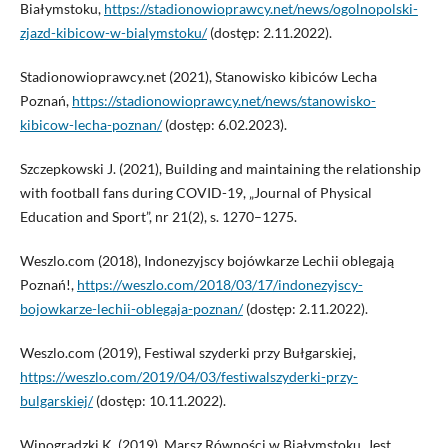
Białymstoku,
https://stadionowioprawcy.net/news/ogolnopolski-
zjazd-kibicow-w-bialymstoku/
(dostęp: 2.11.2022).
Stadionowioprawcy.net (2021), Stanowisko kibiców Lecha
Poznań,
https://stadionowioprawcy.net/news/stanowisko-
kibicow-lecha-poznan/
(dostęp: 6.02.2023).
Szczepkowski J. (2021), Building and maintaining the relationship
with football fans during COVID-19, „Journal of Physical
Education and Sport”, nr 21(2), s. 1270–1275.
Weszlo.com (2018), Indonezyjscy bojówkarze Lechii oblegają
Poznań!,
https://weszlo.com/2018/03/17/indonezyjscy-
bojowkarze-lechii-oblegaja-poznan/
(dostęp: 2.11.2022).
Weszlo.com (2019), Festiwal szyderki przy Bułgarskiej,
https://weszlo.com/2019/04/03/festiwalszyderki-przy-
bulgarskiej/
(dostęp: 10.11.2022).
Winogradzki K. (2019), Marsz Równości w Białymstoku. Jest