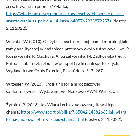
aresztowanie za pobicie 14-latka,
https://wiadomosci.wp.pl/marsz-rownosci-w-bialymstoku-jest-
aresztowanie-za-pobicie-14-latka-6405762933872257a
(dostęp:
2.11.2022).
Woźniak W. (2013), O użyteczności koncepcji paniki moralnej jako
ramy analitycznej w badaniach przemocy około futbolowej, [w:] R.
Kossakowski, K. Stachura, A. Strzałkowska, M. Żadkowska (red.),
Futbol i cała reszta. Sport w perspektywie nauk społecznych,
Wydawnictwo Orbis Exterior, Pszczółki, s. 247–267.
Wrzesień W. (2013), Krótka historia młodzieżowej
subkulturowości, Wydawnictwo Naukowe PWN, Warszawa.
Żytnicki P. (2013), Jak Wiara Lecha zmalowała „litewskiego
chama”,
https://www.sport.pl/pilka/7,65042,14582665,jak-wiara-
lecha-zmalowala-litewskiego-chama.html
(dostęp: 2.11.2022).