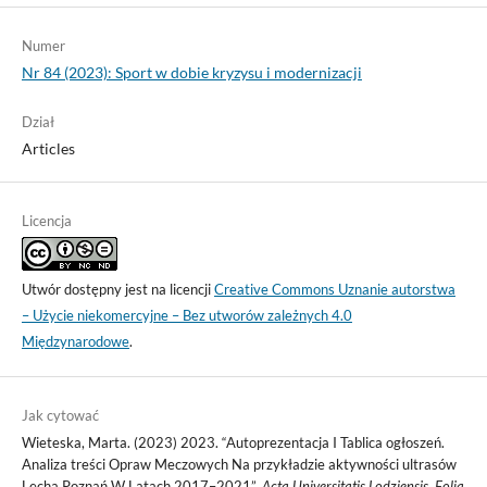
Numer
Nr 84 (2023): Sport w dobie kryzysu i modernizacji
Dział
Articles
Licencja
Utwór dostępny jest na licencji
Creative Commons Uznanie autorstwa
– Użycie niekomercyjne – Bez utworów zależnych 4.0
Międzynarodowe
.
Jak cytować
Wieteska, Marta. (2023) 2023. “Autoprezentacja I Tablica ogłoszeń.
Analiza treści Opraw Meczowych Na przykładzie aktywności ultrasów
Lecha Poznań W Latach 2017–2021”.
Acta Universitatis Lodziensis. Folia