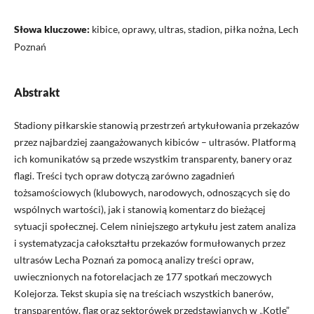
Słowa kluczowe:
kibice, oprawy, ultras, stadion, piłka nożna, Lech
Poznań
Abstrakt
Stadiony piłkarskie stanowią przestrzeń artykułowania przekazów
przez najbardziej zaangażowanych kibiców – ultrasów. Platformą
ich komunikatów są przede wszystkim transparenty, banery oraz
flagi. Treści tych opraw dotyczą zarówno zagadnień
tożsamościowych (klubowych, narodowych, odnoszących się do
wspólnych wartości), jak i stanowią komentarz do bieżącej
sytuacji społecznej. Celem niniejszego artykułu jest zatem analiza
i systematyzacja całokształtu przekazów formułowanych przez
ultrasów Lecha Poznań za pomocą analizy treści opraw,
uwiecznionych na fotorelacjach ze 177 spotkań meczowych
Kolejorza. Tekst skupia się na treściach wszystkich banerów,
transparentów, flag oraz sektorówek przedstawianych w „Kotle”