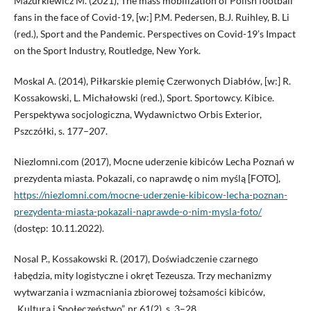
Mazurkiewicz M. (2021), The mass mobilization of Polish football
fans in the face of Covid-19, [w:] P.M. Pedersen, B.J. Ruihley, B. Li
(red.), Sport and the Pandemic. Perspectives on Covid-19’s Impact
on the Sport Industry, Routledge, New York.
Moskal A. (2014), Piłkarskie plemię Czerwonych Diabłów, [w:] R.
Kossakowski, L. Michałowski (red.), Sport. Sportowcy. Kibice.
Perspektywa socjologiczna, Wydawnictwo Orbis Exterior,
Pszczółki, s. 177–207.
Niezlomni.com (2017), Mocne uderzenie kibiców Lecha Poznań w
prezydenta miasta. Pokazali, co naprawdę o nim myślą [FOTO],
https://niezlomni.com/mocne-uderzenie-kibicow-lecha-poznan-
prezydenta-miasta-pokazali-naprawde-o-nim-mysla-foto/
(dostęp: 10.11.2022).
Nosal P., Kossakowski R. (2017), Doświadczenie czarnego
łabędzia, mity logistyczne i okręt Tezeusza. Trzy mechanizmy
wytwarzania i wzmacniania zbiorowej tożsamości kibiców,
„Kultura i Społeczeństwo”, nr 61(2), s. 3–28.