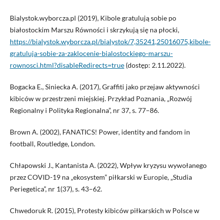
Bialystok.wyborcza.pl (2019), Kibole gratulują sobie po
białostockim Marszu Równości i skrzykują się na płocki,
https://bialystok.wyborcza.pl/bialystok/7,35241,25016075,kibole-
gratuluja-sobie-za-zaklocenie-bialostockiego-marszu-
rownosci.html?disableRedirects=true
(dostęp: 2.11.2022).
Bogacka E., Siniecka A. (2017), Graffiti jako przejaw aktywności
kibiców w przestrzeni miejskiej. Przykład Poznania, „Rozwój
Regionalny i Polityka Regionalna”, nr 37, s. 77–86.
Brown A. (2002), FANATICS! Power, identity and fandom in
football, Routledge, London.
Chłapowski J., Kantanista A. (2022), Wpływ kryzysu wywołanego
przez COVID-19 na „ekosystem” piłkarski w Europie, „Studia
Periegetica”, nr 1(37), s. 43–62.
Chwedoruk R. (2015), Protesty kibiców piłkarskich w Polsce w