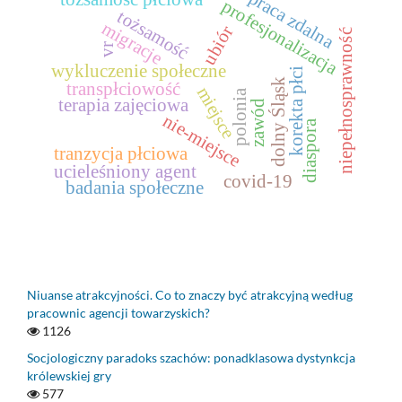
praca zdalna
profesjonalizacja
tożsamość
migracje
ubiór
niepełnosprawność
vr
wykluczenie społeczne
korekta płci
dolny Śląsk
transpłciowość
miejsce
polonia
terapia zajęciowa
zawód
nie-miejsce
diaspora
tranzycja płciowa
ucieleśniony agent
covid-19
badania społeczne
Niuanse atrakcyjności. Co to znaczy być atrakcyjną według
pracownic agencji towarzyskich?
1126
Socjologiczny paradoks szachów: ponadklasowa dystynkcja
królewskiej gry
577