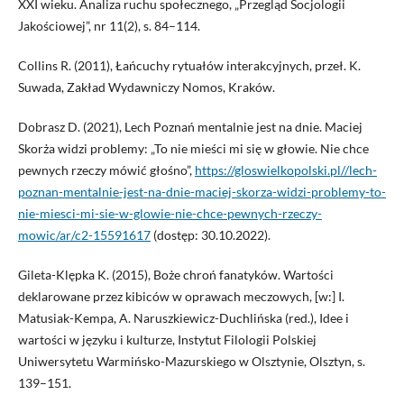
XXI wieku. Analiza ruchu społecznego, „Przegląd Socjologii
Jakościowej”, nr 11(2), s. 84–114.
Collins R. (2011), Łańcuchy rytuałów interakcyjnych, przeł. K.
Suwada, Zakład Wydawniczy Nomos, Kraków.
Dobrasz D. (2021), Lech Poznań mentalnie jest na dnie. Maciej
Skorża widzi problemy: „To nie mieści mi się w głowie. Nie chce
pewnych rzeczy mówić głośno”,
https://gloswielkopolski.pl//lech-
poznan-mentalnie-jest-na-dnie-maciej-skorza-widzi-problemy-to-
nie-miesci-mi-sie-w-glowie-nie-chce-pewnych-rzeczy-
mowic/ar/c2-15591617
(dostęp: 30.10.2022).
Gileta-Klępka K. (2015), Boże chroń fanatyków. Wartości
deklarowane przez kibiców w oprawach meczowych, [w:] I.
Matusiak-Kempa, A. Naruszkiewicz-Duchlińska (red.), Idee i
wartości w języku i kulturze, Instytut Filologii Polskiej
Uniwersytetu Warmińsko-Mazurskiego w Olsztynie, Olsztyn, s.
139–151.