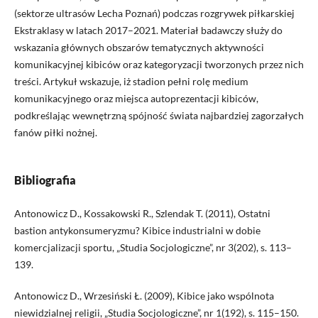
(sektorze ultrasów Lecha Poznań) podczas rozgrywek piłkarskiej
Ekstraklasy w latach 2017–2021. Materiał badawczy służy do
wskazania głównych obszarów tematycznych aktywności
komunikacyjnej kibiców oraz kategoryzacji tworzonych przez nich
treści. Artykuł wskazuje, iż stadion pełni rolę medium
komunikacyjnego oraz miejsca autoprezentacji kibiców,
podkreślając wewnętrzną spójność świata najbardziej zagorzałych
fanów piłki nożnej.
Bibliografia
Antonowicz D., Kossakowski R., Szlendak T. (2011), Ostatni
bastion antykonsumeryzmu? Kibice industrialni w dobie
komercjalizacji sportu, „Studia Socjologiczne”, nr 3(202), s. 113–
139.
Antonowicz D., Wrzesiński Ł. (2009), Kibice jako wspólnota
niewidzialnej religii, „Studia Socjologiczne”, nr 1(192), s. 115–150.