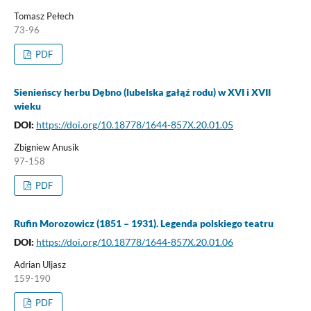
Tomasz Pełech
73-96
PDF
Sienieńscy herbu Dębno (lubelska gałąź rodu) w XVI i XVII
wieku
DOI:
https://doi.org/10.18778/1644-857X.20.01.05
Zbigniew Anusik
97-158
PDF
Rufin Morozowicz (1851 – 1931). Legenda polskiego teatru
DOI:
https://doi.org/10.18778/1644-857X.20.01.06
Adrian Uljasz
159-190
PDF