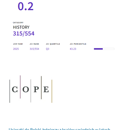
Ucieczki do Polski żołnierzy z krajów sąsiednich w latach