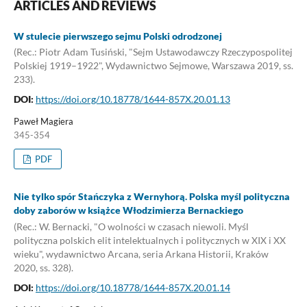
ARTICLES AND REVIEWS
W stulecie pierwszego sejmu Polski odrodzonej
(Rec.: Piotr Adam Tusiński, "Sejm Ustawodawczy Rzeczypospolitej
Polskiej 1919–1922", Wydawnictwo Sejmowe, Warszawa 2019, ss.
233).
DOI:
https://doi.org/10.18778/1644-857X.20.01.13
Paweł Magiera
345-354
PDF
Nie tylko spór Stańczyka z Wernyhorą. Polska myśl polityczna
doby zaborów w książce Włodzimierza Bernackiego
(Rec.: W. Bernacki, "O wolności w czasach niewoli. Myśl
polityczna polskich elit intelektualnych i politycznych w XIX i XX
wieku", wydawnictwo Arcana, seria Arkana Historii, Kraków
2020, ss. 328).
DOI:
https://doi.org/10.18778/1644-857X.20.01.14