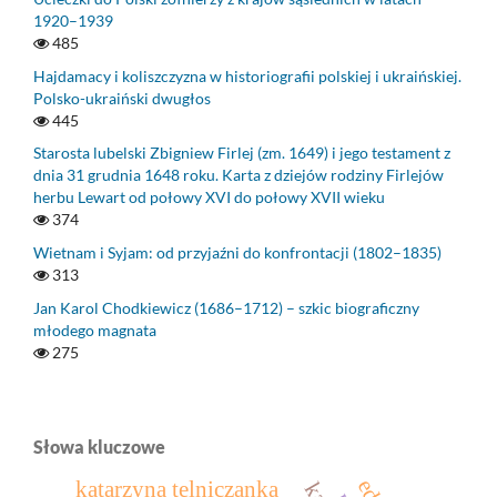
1920–1939
485
Hajdamacy i koliszczyzna w historiografii polskiej i ukraińskiej.
Polsko-ukraiński dwugłos
445
Starosta lubelski Zbigniew Firlej (zm. 1649) i jego testament z
dnia 31 grudnia 1648 roku. Karta z dziejów rodziny Firlejów
herbu Lewart od połowy XVI do połowy XVII wieku
374
Wietnam i Syjam: od przyjaźni do konfrontacji (1802–1835)
313
Jan Karol Chodkiewicz (1686–1712) – szkic biograficzny
młodego magnata
275
Słowa kluczowe
katarzyna telniczanka