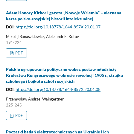
Adam Honory Kirkor i gazeta „Nowoje Wriemia” – nieznana
karta polsko-rosyjskiej historii intelektualnej
DOI:
https://doi.org/10.18778/1644-857X.20.01.07
Mikolaj Banaszkiewicz, Aleksandr E. Kotov
191-224
PDF
Polskie ugrupowania polityczne wobec postaw młodzieży
Królestwa Kongresowego w okresie rewolucji 1905 r., strajku
szkolnego i bojkotu szkół rosyjskich
DOI:
https://doi.org/10.18778/1644-857X.20.01.08
Przemysław Andrzej Waingertner
225-245
PDF
Początki badań elektrotechnicznych na Ukrainie i ich