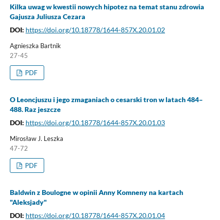
Kilka uwag w kwestii nowych hipotez na temat stanu zdrowia
Gajusza Juliusza Cezara
DOI:
https://doi.org/10.18778/1644-857X.20.01.02
Agnieszka Bartnik
27-45
PDF
O Leoncjuszu i jego zmaganiach o cesarski tron w latach 484–
488. Raz jeszcze
DOI:
https://doi.org/10.18778/1644-857X.20.01.03
Mirosław J. Leszka
47-72
PDF
Baldwin z Boulogne w opinii Anny Komneny na kartach
"Aleksjady"
DOI:
https://doi.org/10.18778/1644-857X.20.01.04