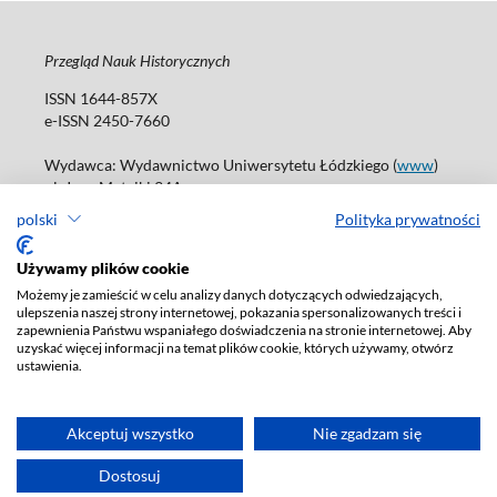
Przegląd Nauk Historycznych
ISSN 1644-857X
e-ISSN 2450-7660
Wydawca: Wydawnictwo Uniwersytetu Łódzkiego (
www
)
ul. Jana Matejki 34A
90-237 Łódź
polski
Polityka prywatności
Tel.: 42 235 01 65, fax: 42 66 55 86
Biuro: journals@uni.lodz.pl
Używamy plików cookie
Możemy je zamieścić w celu analizy danych dotyczących odwiedzających,
Deklaracja dostępności
ulepszenia naszej strony internetowej, pokazania spersonalizowanych treści i
zapewnienia Państwu wspaniałego doświadczenia na stronie internetowej. Aby
uzyskać więcej informacji na temat plików cookie, których używamy, otwórz
ustawienia.
Akceptuj wszystko
Nie zgadzam się
Dostosuj