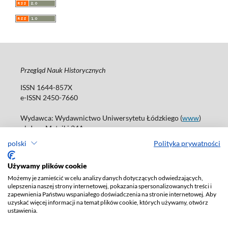
Przegląd Nauk Historycznych
ISSN 1644-857X
e-ISSN 2450-7660
Wydawca: Wydawnictwo Uniwersytetu Łódzkiego (
www
)
ul. Jana Matejki 34A
90-237 Łódź
polski
Polityka prywatności
Tel.: 42 235 01 65, fax: 42 66 55 86
Biuro: journals@uni.lodz.pl
Używamy plików cookie
Możemy je zamieścić w celu analizy danych dotyczących odwiedzających,
Deklaracja dostępności
ulepszenia naszej strony internetowej, pokazania spersonalizowanych treści i
zapewnienia Państwu wspaniałego doświadczenia na stronie internetowej. Aby
uzyskać więcej informacji na temat plików cookie, których używamy, otwórz
ustawienia.