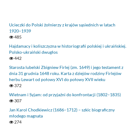
Ucieczki do Polski żołnierzy z krajów sąsiednich w latach
1920–1939
485
Hajdamacy i koliszczyzna w historiografii polskiej i ukraińskiej.
Polsko-ukraiński dwugłos
442
Starosta lubelski Zbigniew Firlej (zm. 1649) i jego testament z
dnia 31 grudnia 1648 roku. Karta z dziejów rodziny Firlejów
herbu Lewart od połowy XVI do połowy XVII wieku
372
Wietnam i Syjam: od przyjaźni do konfrontacji (1802–1835)
307
Jan Karol Chodkiewicz (1686–1712) – szkic biograficzny
młodego magnata
274