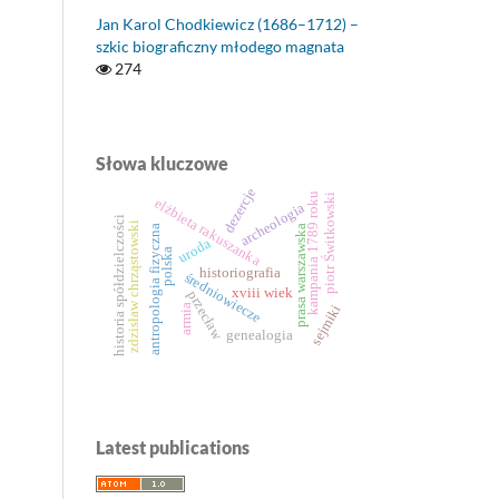
Jan Karol Chodkiewicz (1686–1712) –
szkic biograficzny młodego magnata
274
Słowa kluczowe
dezercje
kampania 1789 roku
piotr Świtkowski
elżbieta rakuszanka
archeologia
historia spółdzielczości
zdzisław chrząstowski
antropologia fizyczna
prasa warszawska
uroda
polska
historiografia
średniowiecze
xviii wiek
przecław
sejmiki
armia
genealogia
Latest publications