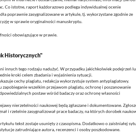
ac. Co istotne, raport każdorazowo podlega indywidualnej ocenie
ódła poprawnie zasygnalizowane w artykule, tj. wykorzystane zgodnie ze
ecyzję w sprawie oryginalności manuskryptu.
ufności obowiązujące w prawie.
uk Historycznych"
ani innych tego rodzaju nadużyć. W przypadku jakichkolwiek podejrzeń l
dnie kroki celem zbadania i wyjaśnienia sytuacji.
wykazuje cechy plagiatu, redakcja wykorzystuje system antyplagiatowy.
lu zapobieganie wszelkim przejawom plagiatu, ochronę i poszanowanie
odpowiedzialnych postaw wśród badaczy oraz ochronę własności
rzejawy nierzetelności naukowej będą zgłaszane i dokumentowane. Zgłosz
uznał i rzetelnie zasygnalizował prace badaczy, na których dorobek nauko
tykułu tekst zostaje usunięty z czasopisma. Dodatkowo o zaistniałej sytu
stytucje zatrudniające autora, recenzenci i osoby poszkodowane.