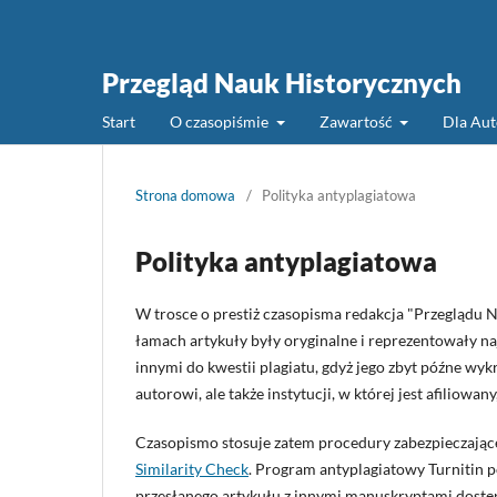
Przegląd Nauk Historycznych
Start
O czasopiśmie
Zawartość
Dla Au
Strona domowa
/
Polityka antyplagiatowa
Polityka antyplagiatowa
W trosce o prestiż czasopisma redakcja "Przeglądu 
łamach artykuły były oryginalne i reprezentowały n
innymi do kwestii plagiatu, gdyż jego zbyt późne wy
autorowi, ale także instytucji, w której jest afiliow
Czasopismo stosuje zatem procedury zabezpieczające 
Similarity Check
. Program antyplagiatowy Turniti
przesłanego artykułu z innymi manuskryptami dostępn