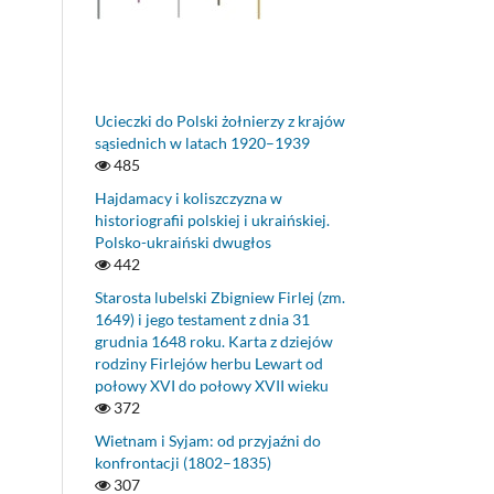
Ucieczki do Polski żołnierzy z krajów
sąsiednich w latach 1920–1939
485
Hajdamacy i koliszczyzna w
historiografii polskiej i ukraińskiej.
Polsko-ukraiński dwugłos
442
Starosta lubelski Zbigniew Firlej (zm.
1649) i jego testament z dnia 31
grudnia 1648 roku. Karta z dziejów
rodziny Firlejów herbu Lewart od
połowy XVI do połowy XVII wieku
372
Wietnam i Syjam: od przyjaźni do
konfrontacji (1802–1835)
307