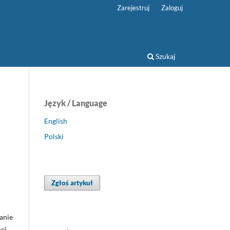
Zarejestruj
Zaloguj
Szukaj
Język / Language
English
Polski
Zgłoś artykuł
anie
ej,