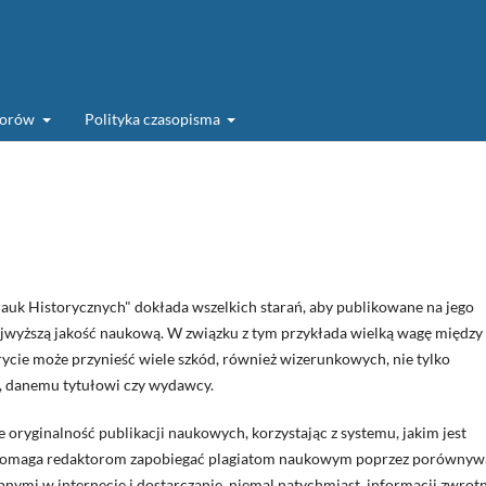
torów
Polityka czasopisma
Nauk Historycznych" dokłada wszelkich starań, aby publikowane na jego
ajwyższą jakość naukową. W związku z tym przykłada wielką wagę między
krycie może przynieść wiele szkód, również wizerunkowych, nie tylko
any, danemu tytułowi czy wydawcy.
oryginalność publikacji naukowych, korzystając z systemu, jakim jest
n pomaga redaktorom zapobiegać plagiatom naukowym poprzez porównyw
ymi w internecie i dostarczanie, niemal natychmiast, informacji zwrotn