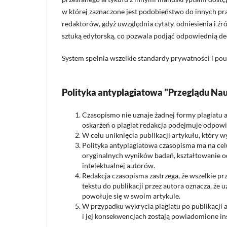
w której zaznaczone jest podobieństwo do innych pr
redaktorów, gdyż uwzględnia cytaty, odniesienia i źr
sztuką edytorską, co pozwala podjąć odpowiednią d
System spełnia wszelkie standardy prywatności i po
Polityka antyplagiatowa "Przeglądu Na
Czasopismo nie uznaje żadnej formy plagiatu 
oskarżeń o plagiat redakcja podejmuje odpowie
W celu uniknięcia publikacji artykułu, który 
Polityka antyplagiatowa czasopisma ma na ce
oryginalnych wyników badań, kształtowanie 
intelektualnej autorów.
Redakcja czasopisma zastrzega, że wszelkie p
tekstu do publikacji przez autora oznacza, że 
powołuje się w swoim artykule.
W przypadku wykrycia plagiatu po publikacji ar
i jej konsekwencjach zostają powiadomione in