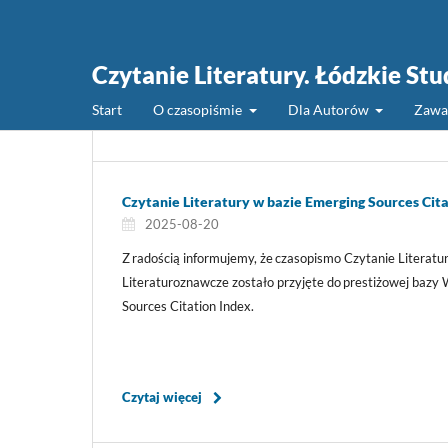
Czytanie Literatury. Łódzkie St
Start
O czasopiśmie
Dla Autorów
Zawa
Czytanie Literatury w bazie Emerging Sources Cita
2025-08-20
Z radością informujemy, że czasopismo Czytanie Literatur
Literaturoznawcze zostało przyjęte do prestiżowej bazy
Sources Citation Index.
Czytaj więcej