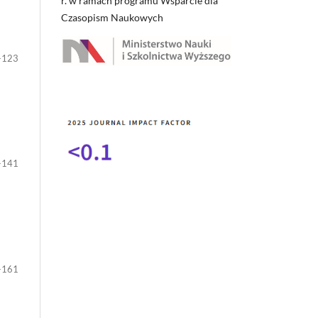
r. w ramach programu Wsparcie dla
Czasopism Naukowych
-123
-141
-161