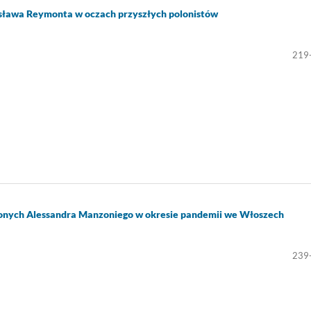
sława Reymonta w oczach przyszłych polonistów
219
czonych Alessandra Manzoniego w okresie pandemii we Włoszech
239