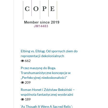
Elbing vs. Elbląg. Od spornych ziem do
reprezentacji dekolonialnych
662
Przez maszynę do Boga.
Transhumanistyczne koncepcje w
„Perfekcyjnej niedoskonałości”
209
Roman Honet i Zdzisław Beksiński –
wspólnota fantastycznej wyobraźni
189
‘As Though It Were A Sacred Relic’: