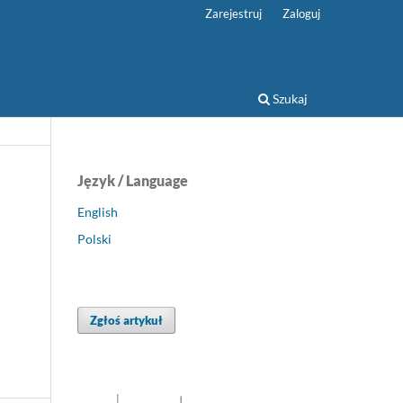
Zarejestruj
Zaloguj
Szukaj
Język / Language
English
Polski
Zgłoś artykuł