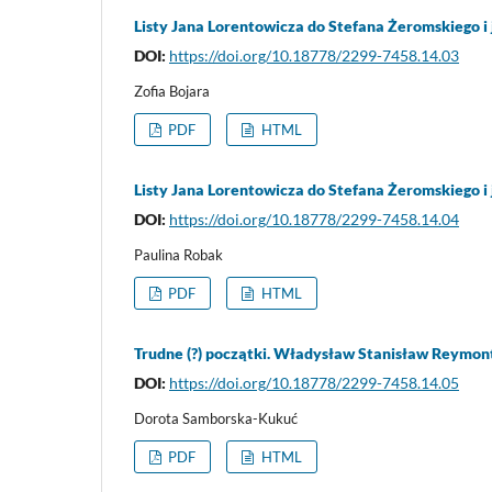
Listy Jana Lorentowicza do Stefana Żeromskiego i j
DOI:
https://doi.org/10.18778/2299-7458.14.03
Zofia Bojara
PDF
HTML
Listy Jana Lorentowicza do Stefana Żeromskiego i j
DOI:
https://doi.org/10.18778/2299-7458.14.04
Paulina Robak
PDF
HTML
Trudne (?) początki. Władysław Stanisław Reymo
DOI:
https://doi.org/10.18778/2299-7458.14.05
Dorota Samborska-Kukuć
PDF
HTML