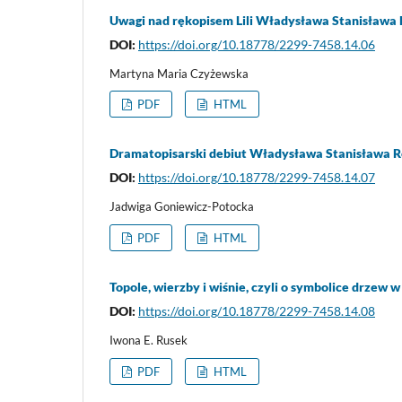
Uwagi nad rękopisem Lili Władysława Stanisław
DOI:
https://doi.org/10.18778/2299-7458.14.06
Martyna Maria Czyżewska
PDF
HTML
Dramatopisarski debiut Władysława Stanisława Re
DOI:
https://doi.org/10.18778/2299-7458.14.07
Jadwiga Goniewicz-Potocka
PDF
HTML
Topole, wierzby i wiśnie, czyli o symbolice drze
DOI:
https://doi.org/10.18778/2299-7458.14.08
Iwona E. Rusek
PDF
HTML