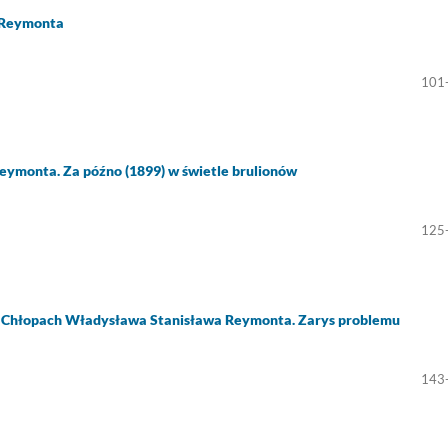
a Reymonta
101
ymonta. Za późno (1899) w świetle brulionów
125
w w Chłopach Władysława Stanisława Reymonta. Zarys problemu
143