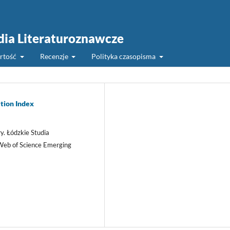
udia Literaturoznawcze
rtość
Recenzje
Polityka czasopisma
tion Index
y. Łódzkie Studia
 Web of Science Emerging