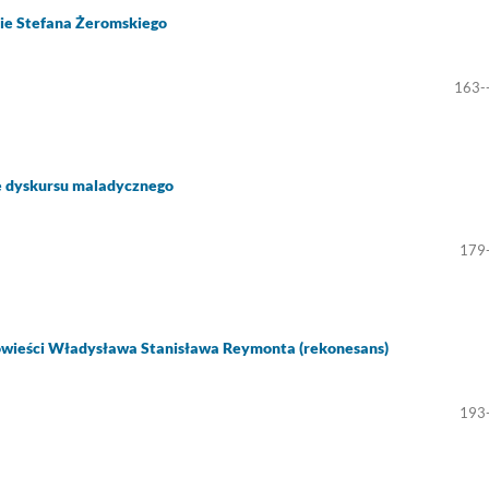
ie Stefana Żeromskiego
163-
e dyskursu maladycznego
179
powieści Władysława Stanisława Reymonta (rekonesans)
193