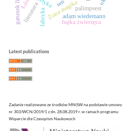
gatunek literacki
Łódź
sen
Żona magika
literatura
palimpsest
fabryka
adam wiedemann
bajka zwierzęca
Latest publications
Zadanie realizowane ze środków MNiSW na podstawie umowy
nr 303/WCN/2019/1 z dn. 28.08.2019 r. w ramach programu
Wsparcie dla Czasopism Naukowych