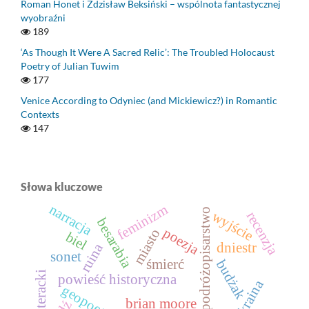
Roman Honet i Zdzisław Beksiński – wspólnota fantastycznej
wyobraźni
189
‘As Though It Were A Sacred Relic’: The Troubled Holocaust
Poetry of Julian Tuwim
177
Venice According to Odyniec (and Mickiewicz?) in Romantic
Contexts
147
Słowa kluczowe
narracja
feminizm
podróżopisarstwo
wyjście
recenzja
besarabia
poezja
miasto
biel
dniestr
ruina
sonet
śmierć
budżak
powieść historyczna
ukraina
geopoetyka
brian moore