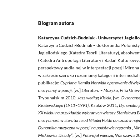
Biogram autora
Katarzyna Cudzich-Budniak - Uniwersytet Jagiello
Katarzyna Cudzich-Budniak – doktorantka Polonisty
Jagiellońskiego (Katedra Teorii Literatury), absolwe
(Katedra Antropologii Literatury i Badań Kulturowyc
perspektywy audialnej w interpretacji poezji Mirona
w zakresie szeroko rozumianej kategorii intermedial
publikacje:
Cypriana Kamila Norwida operowanie dźwięki
muzycznej w poezji
, [w:]
Literatura – Muzyka
, Filia Uni
Trybunalskim 2010;
Jazz według Kisiela
, [w:]
Dysonanse
Kisielewskiego (1911–1991)
, Kraków 2011;
Dynamika ja
XX wieku na przykładzie wybranych wierszy Stanisława 
muzyczność w literaturze od Młodej Polski do czas
ó
w naj
Dynamika muzyczna w poezji na podstawie nagrania „Mir
Mickiewicz Dziady”
, [w:]
Potencjał wiersza
, Warszawa 2