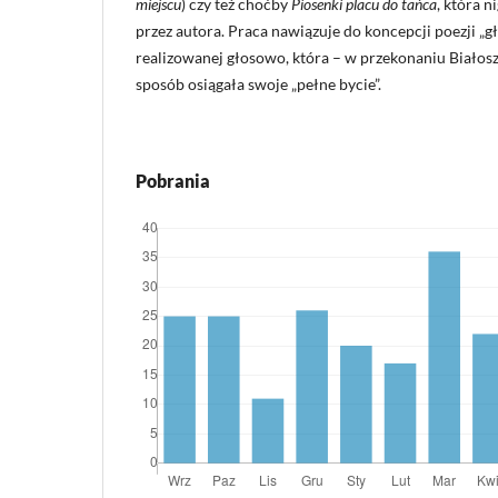
miejscu
) czy też choćby
Piosenki placu do tańca
, która n
przez autora. Praca nawiązuje do koncepcji poezji „gło
realizowanej głosowo, która – w przekonaniu Białosz
sposób osiągała swoje „pełne bycie”.
Pobrania