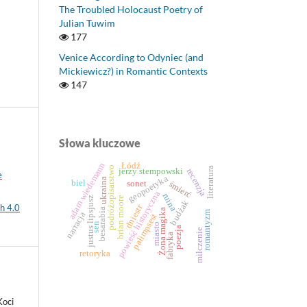
The Troubled Holocaust Poetry of
Julian Tuwim
177
Venice According to Odyniec (and
Mickiewicz?) in Romantic Contexts
147
Słowa kluczowe
adam wiedemann
Łódź
podróżopisarstwo
literatura
jerzy stempowski
recenzja
e
geopoetyka
ukraina
biel
sonet
śmierć
powieść historyczna
ruina
brian moore
justus lipsjusz
budżak
h 4.0
dniestr
besarabia
Żona magika
romantyzm
narracja
palimpsest
sen
miasto
poezja
milczenie
fabryka
retoryka
Koci