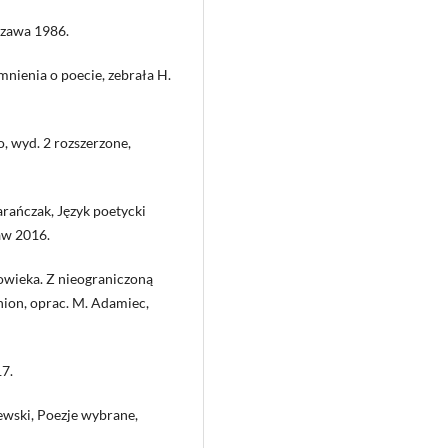
szawa 1986.
mnienia o poecie, zebrała H.
, wyd. 2 rozszerzone,
arańczak, Język poetycki
aw 2016.
owieka. Z nieograniczoną
ion, oprac. M. Adamiec,
17.
zewski, Poezje wybrane,