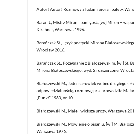
Autor! Autor! Rozmowy z ludźmi pióra i palety, War
Baran J., Mistrz Miron i pani gość, [w:] Miron – wspo
Kirchner, Warszawa 1996.
Barańczak St., Język poetycki Mirona Białoszewskiego
Wrocław 2016.
Barańczak St., Pożegnanie z Białoszewskim, [w:] St. B
Mirona Białoszewskiego, wyd. 2 rozszerzone, Wrocł
Białoszewski M., Jeden człowiek wobec drugiego czł
odpowiedzialnością, rozmowę przeprowadziła M. Jan
„Punkt” 1980, nr 10.
Białoszewski M., Małe i większe prozy, Warszawa 20
Białoszewski M., Mówienie o pisaniu, [w:] M. Białos
Warszawa 1976.