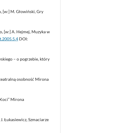
 [w:] M. Głowiński, Gry
o, [w:] A. Hejmej, Muzyka w
t.2005.5.4
DOI:
kiego – o pogrzebie, który
 teatralną osobność Mirona
i Koci” Mirona
 J. Łukasiewicz, Szmaciarze