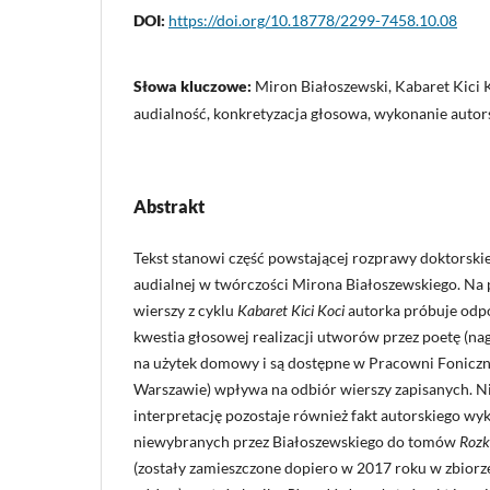
DOI:
https://doi.org/10.18778/2299-7458.10.08
Słowa kluczowe:
Miron Białoszewski, Kabaret Kici 
audialność, konkretyzacja głosowa, wykonanie autor
Abstrakt
Tekst stanowi część powstającej rozprawy doktorski
audialnej w twórczości Mirona Białoszewskiego. Na
wierszy z cyklu
Kabaret Kici Koci
autorka próbuje odpo
kwestia głosowej realizacji utworów przez poetę (na
na użytek domowy i są dostępne w Pracowni Fonicz
Warszawie) wpływa na odbiór wierszy zapisanych. Ni
interpretację pozostaje również fakt autorskiego wy
niewybranych przez Białoszewskiego do tomów
Rozk
(zostały zamieszczone dopiero w 2017 roku w zbior