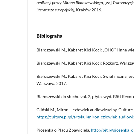
realizacji prozy Mirona Białoszewskiego
, [w:]
Transpozycj
literaturze europejskiej
, Kraków 2016.
Bibliografia
Białoszewski M., Kabaret Kici Koci: „OHO” i inne wi
Białoszewski M., Kabaret Kici Koci: Rozkurz, Warsz
Białoszewski M., Kabaret Kici Koci: Świat można jeś
Warszawa 2017.
Białoszewski do słuchu vol. 2, płyta, wyd. Bôłt Recor
Gliński M., Miron – człowiek audiowizualny, Culture.
https://culture.pl/pl/artykul/miron-czlowiek-audiow
Piosenka o Placu Zbawiciela,
http://bit.ly/piosenka_