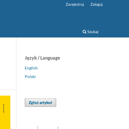
Zarejestruj
Zaloguj
Szukaj
Język / Language
English
Polski
Zgłoś artykuł