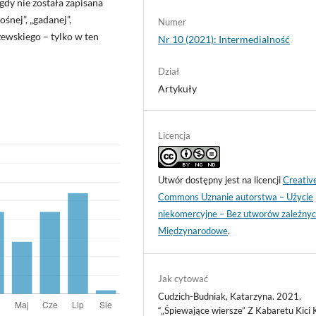
igdy nie została zapisana
śnej”, „gadanej”,
Numer
ewskiego – tylko w ten
Nr 10 (2021): Intermedialność
Dział
Artykuły
Licencja
Utwór dostępny jest na licencji
Creativ
Commons Uznanie autorstwa – Użycie
niekomercyjne – Bez utworów zależnyc
Międzynarodowe
.
Jak cytować
Cudzich-Budniak, Katarzyna. 2021.
“„Śpiewające wiersze” Z Kabaretu Kici 