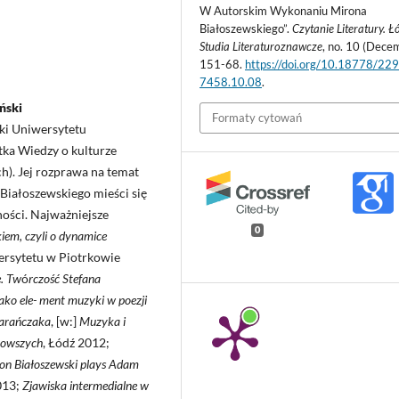
W Autorskim Wykonaniu Mirona
Białoszewskiego”.
Czytanie Literatury. Ł
Studia Literaturoznawcze
, no. 10 (Dece
151-68.
https://doi.org/10.18778/22
7458.10.08
.
ński
Formaty cytowań
ki Uniwersytetu
ntka Wiedzy o kulturze
h). Jej rozprawa na temat
 Białoszewskiego mieści się
ności. Najważniejsze
0
em, czyli o dynamice
wersytetu w Piotrkowie
. Tw
ó
rczość Stefana
ko ele- ment muzyki w poezji
Barańczaka
, [w:]
Muzyka i
nowszych
, Łódź 2012;
on Białoszewski plays Adam
013;
Zjawiska intermedialne w