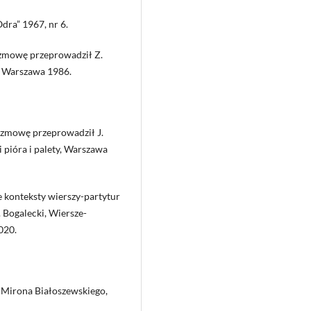
dra” 1967, nr 6.
ozmowę przeprowadził Z.
i, Warszawa 1986.
rozmowę przeprowadził J.
 pióra i palety, Warszawa
ne konteksty wierszy-partytur
 Bogalecki, Wiersze-
020.
le Mirona Białoszewskiego,