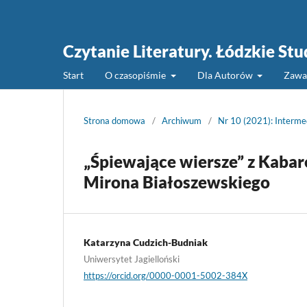
Czytanie Literatury. Łódzkie St
Start
O czasopiśmie
Dla Autorów
Zawa
Strona domowa
/
Archiwum
/
Nr 10 (2021): Interme
„Śpiewające wiersze” z Kabar
Mirona Białoszewskiego
Katarzyna Cudzich-Budniak
Uniwersytet Jagielloński
https://orcid.org/0000-0001-5002-384X