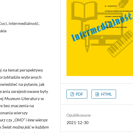
Koci, intermedialność,
skie
ej na temat perspektywy
 przykładzie wybranych
wiedzieć na pytanie, jak
grania zarejestrowane były
PDF
HTML
nej Muzeum Literatury w
e bez znaczenia na
konania wierszy
Opublikowane
urz
czy
„OHO” i inne wiersze
2021-12-30
ze
Świat można jeść w każdym