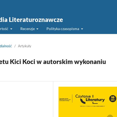
udia Literaturoznawcze
rtość
Recenzje
Polityka czasopisma
dialność
/
Artykuły
etu Kici Koci w autorskim wykonaniu