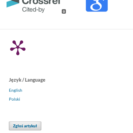
0
Język / Language
English
Polski
Zgłoś artykuł