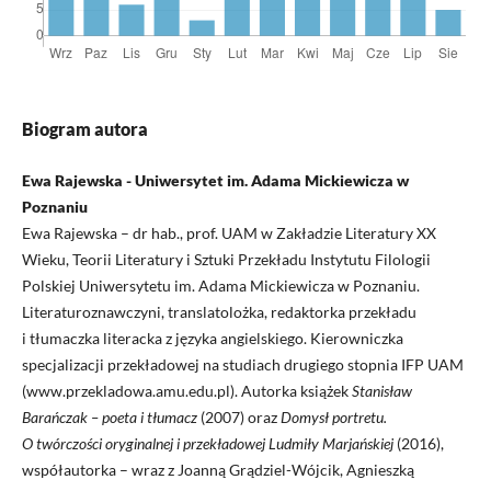
Biogram autora
Ewa Rajewska - Uniwersytet im. Adama Mickiewicza w
Poznaniu
Ewa Rajewska – dr hab., prof. UAM w Zakładzie Literatury XX
Wieku, Teorii Literatury i Sztuki Przekładu Instytutu Filologii
Polskiej Uniwersytetu im. Adama Mickiewicza w Poznaniu.
Literaturoznawczyni, translatolożka, redaktorka przekładu
i tłumaczka literacka z języka angielskiego. Kierowniczka
specjalizacji przekładowej na studiach drugiego stopnia IFP UAM
(www.przekladowa.amu.edu.pl). Autorka książek
Stanisław
Barańczak – poeta i tłumacz
(2007) oraz
Domysł portretu.
O twórczości oryginalnej i przekładowej Ludmiły Marjańskiej
(2016),
współautorka – wraz z Joanną Grądziel-Wójcik, Agnieszką