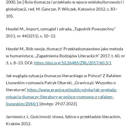
2000, [w:] Rola tłumacza i przekładu w epoce wielokulturowości i
globalizacji, red. M. Ganczar, P. Wilczek, Katowice 2012, s. 83–
105.
Heydel M., Import, szmugiel i zdrada, „Tygodnik Powszechny”
2011, nr 44(3251), s. 10–12.
Heydel M., Rób swoje, tłumacz! Przekładoznawstwo jako metoda
w humanistyce, „Zagadnienia Rodzajów Literackich” 2017, t. 60, nr
3, s. 8–23. DOI:
https://doi.org/10.26485/ZRL/2017/60.3/1
Jak wygląda sytuacja tłumacza literackiego w Polsce? Z Rafałem
Lisowskim rozmawia Patryk Obarski, „Granice.pl. Wszystko o
literaturze”,
https://www.granice.pl/publicystyka/jak-wyglada-
sytuacja-tlumaczy-literatury-w-polsce-rozmowa-z-rafalem-
lisowskim/2044/1
[dostęp: 29.07.2022].
Jarniewicz J., Gościnność słowa. Szkice o przekładzie literackim,
Kraków 2012.