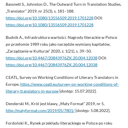
Bassnett S., Johnston D., The Outward Turn in Translation Studies,
„Translator” 2019, nr 25(3), s. 181–188.
https://doi.org/10.1080/13556509.2019.1701228
DOI:
https://doi.org/10.1080/13556509.2019.1701228
Budnik A., Infrastruktura wartości. Nagrody literackie w Polsce
po przełomie 1989 roku jako narzędzie wymiany kapitałów,
„Zarządzanie w Kulturze” 2020, z. 1(21), s. 39–50.
https://doi.org/10.4467/20843976ZK.20.004.12038
DOI:
https://doi.org/10.4467/20843976ZK.20.004.12038
CEATL, Survey on Working Conditions of Literary Translators in
Europe,
https://www.ceatl.eu/survey-on-working-conditions-of-
literary-translators-in-europe
[dostęp: 15.07.2022].
Denderski M., Król jest klawy, „Mały Format” 2019, nr 5,
http://malyformat.com/2019/05/7801/
[dostęp: 5.08.2022].
Fordoński K., Rynek przekładu literackiego w Polsce po roku