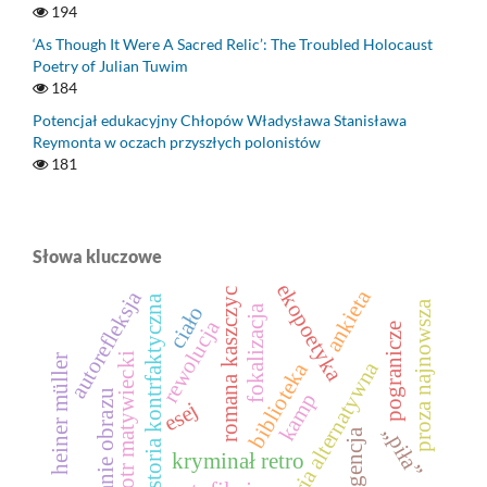
194
‘As Though It Were A Sacred Relic’: The Troubled Holocaust
Poetry of Julian Tuwim
184
Potencjał edukacyjny Chłopów Władysława Stanisława
Reymonta w oczach przyszłych polonistów
181
Słowa kluczowe
ekopoetyka
ankieta
romana kaszczyc
autorefleksja
historia kontrfaktyczna
proza najnowsza
ciało
fokalizacja
rewolucja
pogranicze
piotr matywiecki
heiner müller
historia alternatywna
biblioteka
czytanie obrazu
kamp
esej
„piła”
inteligencja
kryminał retro