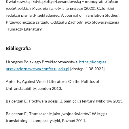
Kwiatkowską i Edytą Sołtys-Lewandowską – monografii
Stulecie
poetek polskich. Przekroje, tematy, interpretacje
(2020). Członkini
redakcji pisma „Przekładaniec. A Journal of Translation Studies”.
Przewodnicząca zarządu Oddziału Zachodniego Stowarzyszenia
Tłumaczy Literatury.
Bibliografia
I Kongres Polskiego Przekładoznawstwa,
https://kongres-
przekladoznawstwa.confer.uj.edu.pl
[dostęp: 1.08.2022].
Apter E., Against World Literature. On the Politics of
Untranslatability, London 2013.
Balcerzan E., Pochwała poezji. Z pamięci, z lektury, Mikołów 2013.
Balcerzan E., Tłumaczenie jako „wojna światów”. W kręgu
translatologii i komparatystyki, Poznań 2011.