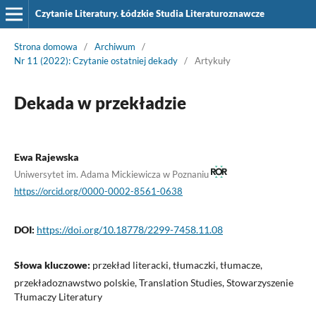
Czytanie Literatury. Łódzkie Studia Literaturoznawcze
Strona domowa
/
Archiwum
/
Nr 11 (2022): Czytanie ostatniej dekady
/
Artykuły
Dekada w przekładzie
Ewa Rajewska
Uniwersytet im. Adama Mickiewicza w Poznaniu
https://orcid.org/0000-0002-8561-0638
DOI:
https://doi.org/10.18778/2299-7458.11.08
Słowa kluczowe:
przekład literacki, tłumaczki, tłumacze,
przekładoznawstwo polskie, Translation Studies, Stowarzyszenie
Tłumaczy Literatury