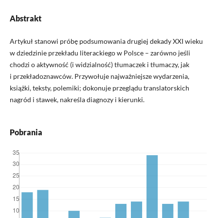
Abstrakt
Artykuł stanowi próbę podsumowania drugiej dekady XXI wieku
w dziedzinie przekładu literackiego w Polsce – zarówno jeśli
chodzi o aktywność (i widzialność) tłumaczek i tłumaczy, jak
i przekładoznawców. Przywołuje najważniejsze wydarzenia,
książki, teksty, polemiki; dokonuje przeglądu translatorskich
nagród i stawek, nakreśla diagnozy i kierunki.
Pobrania