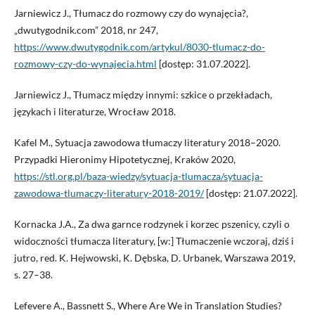
Jarniewicz J., Tłumacz do rozmowy czy do wynajęcia?,
„dwutygodnik.com” 2018, nr 247,
https://www.dwutygodnik.com/artykul/8030-tlumacz-do-
rozmowy-czy-do-wynajecia.html
[dostęp: 31.07.2022].
Jarniewicz J., Tłumacz między innymi: szkice o przekładach,
językach i literaturze, Wrocław 2018.
Kafel M., Sytuacja zawodowa tłumaczy literatury 2018–2020.
Przypadki Hieronimy Hipotetycznej, Kraków 2020,
https://stl.org.pl/baza-wiedzy/sytuacja-tlumacza/sytuacja-
zawodowa-tlumaczy-literatury-2018-2019/
[dostęp: 21.07.2022].
Kornacka J.A., Za dwa garnce rodzynek i korzec pszenicy, czyli o
widoczności tłumacza literatury, [w:] Tłumaczenie wczoraj, dziś i
jutro, red. K. Hejwowski, K. Dębska, D. Urbanek, Warszawa 2019,
s. 27–38.
Lefevere A., Bassnett S., Where Are We in Translation Studies?