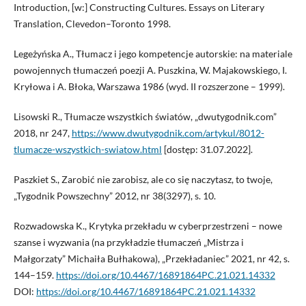
Introduction, [w:] Constructing Cultures. Essays on Literary
Translation, Clevedon–Toronto 1998.
Legeżyńska A., Tłumacz i jego kompetencje autorskie: na materiale
powojennych tłumaczeń poezji A. Puszkina, W. Majakowskiego, I.
Kryłowa i A. Błoka, Warszawa 1986 (wyd. II rozszerzone – 1999).
Lisowski R., Tłumacze wszystkich światów, „dwutygodnik.com”
2018, nr 247,
https://www.dwutygodnik.com/artykul/8012-
tlumacze-wszystkich-swiatow.html
[dostęp: 31.07.2022].
Paszkiet S., Zarobić nie zarobisz, ale co się naczytasz, to twoje,
„Tygodnik Powszechny” 2012, nr 38(3297), s. 10.
Rozwadowska K., Krytyka przekładu w cyberprzestrzeni – nowe
szanse i wyzwania (na przykładzie tłumaczeń „Mistrza i
Małgorzaty” Michaiła Bułhakowa), „Przekładaniec” 2021, nr 42, s.
144–159.
https://doi.org/10.4467/16891864PC.21.021.14332
DOI:
https://doi.org/10.4467/16891864PC.21.021.14332