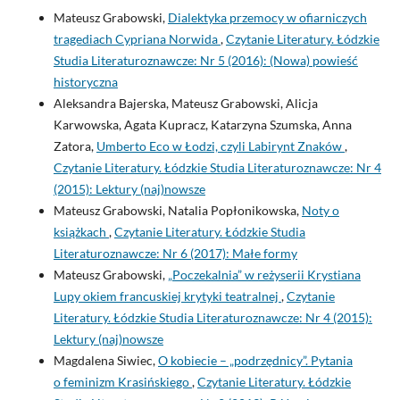
Mateusz Grabowski,
Dialektyka przemocy w ofiarniczych
tragediach Cypriana Norwida
,
Czytanie Literatury. Łódzkie
Studia Literaturoznawcze: Nr 5 (2016): (Nowa) powieść
historyczna
Aleksandra Bajerska, Mateusz Grabowski, Alicja
Karwowska, Agata Kupracz, Katarzyna Szumska, Anna
Zatora,
Umberto Eco w Łodzi, czyli Labirynt Znaków
,
Czytanie Literatury. Łódzkie Studia Literaturoznawcze: Nr 4
(2015): Lektury (naj)nowsze
Mateusz Grabowski, Natalia Popłonikowska,
Noty o
książkach
,
Czytanie Literatury. Łódzkie Studia
Literaturoznawcze: Nr 6 (2017): Małe formy
Mateusz Grabowski,
„Poczekalnia” w reżyserii Krystiana
Lupy okiem francuskiej krytyki teatralnej
,
Czytanie
Literatury. Łódzkie Studia Literaturoznawcze: Nr 4 (2015):
Lektury (naj)nowsze
Magdalena Siwiec,
O kobiecie – „podrzędnicy”. Pytania
o feminizm Krasińskiego
,
Czytanie Literatury. Łódzkie