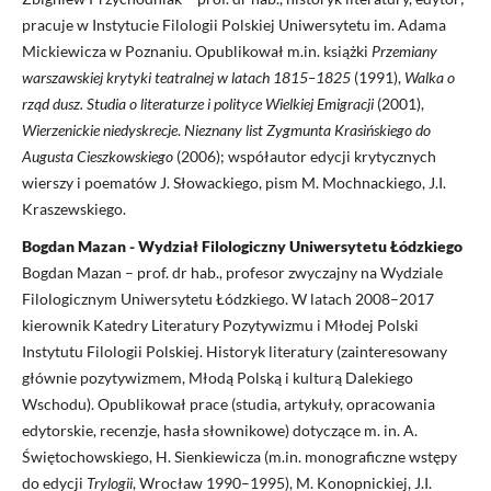
pracuje w Instytucie Filologii Polskiej Uniwersytetu im. Adama
Mickiewicza w Poznaniu. Opublikował m.in. książki
Przemiany
warszawskiej krytyki teatralnej
w latach 1815–1825
(1991),
Walka o
rząd dusz. Studia o literaturze i polityce Wielkiej
Emigracji
(2001),
Wierzenickie niedyskrecje
.
Nieznany list Zygmunta Krasińskiego
do
Augusta Cieszkowskiego
(2006); współautor edycji krytycznych
wierszy i poematów J. Słowackiego, pism M. Mochnackiego, J.I.
Kraszewskiego.
Bogdan Mazan - Wydział Filologiczny Uniwersytetu Łódzkiego
Bogdan Mazan – prof. dr hab., profesor zwyczajny na Wydziale
Filologicznym Uniwersytetu Łódzkiego. W latach 2008–2017
kierownik Katedry Literatury Pozytywizmu i Młodej Polski
Instytutu Filologii Polskiej. Historyk literatury (zainteresowany
głównie pozytywizmem, Młodą Polską i kulturą Dalekiego
Wschodu). Opublikował prace (studia, artykuły, opracowania
edytorskie, recenzje, hasła słownikowe) dotyczące m. in. A.
Świętochowskiego, H. Sienkiewicza (m.in. monograficzne wstępy
do edycji
Trylogii
, Wrocław 1990–1995), M. Konopnickiej, J.I.