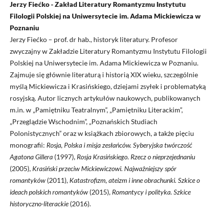
Jerzy Fiećko - Zakład Literatury Romantyzmu Instytutu
Filologii Polskiej na Uniwersytecie im. Adama Mickiewicza w
Poznaniu
Jerzy Fiećko – prof. dr hab., historyk literatury. Profesor
zwyczajny w Zakładzie Literatury Romantyzmu Instytutu Filologii
Polskiej na Uniwersytecie im. Adama Mickiewicza w Poznaniu.
Zajmuje się głównie literaturą i historią XIX wieku, szczególnie
myślą Mickiewicza i Krasińskiego, dziejami zsyłek i problematyką
rosyjską. Autor licznych artykułów naukowych, publikowanych
m.in. w „Pamiętniku Teatralnym”, „Pamiętniku Literackim”,
„Przeglądzie Wschodnim”, „Poznańskich Studiach
Polonistycznych” oraz w książkach zbiorowych, a także pięciu
monografii:
Rosja, Polska i misja zesłańców. Syberyjska
twórczość
Agatona Gillera
(1997),
Rosja Krasińskiego. Rzecz o nieprzejednaniu
(2005),
Krasiński przeciw Mickiewiczowi. Najważniejszy spór
romantyków
(2011),
Katastrofizm, ateizm i inne obrachunki. Szkice o
ideach polskich romantyków
(2015),
Romantycy i polityka. Szkice
historyczno-literackie
(2016).