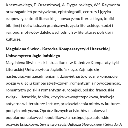
Kraszewskiego, E. Orzeszkowej, A. Dygasińskiego, W.S. Reymonta
oraz zagadnień pozytywizmu, epistolografii, cenzury i języka
ezopowego, utopii literackiej i bowaryzmu literackiego, topiki
biblijnej i doświadczeń granicznych, życia literackiego Łodzi i
regionu, motywów dalekowschodnich w literaturze polskiej i
kulturze.
Magdalena Siwiec - Katedra Komparatystyki Literackiej
Uniwersytetu Jagiellońskiego
Magdalena Siwiec – dr hab., adiunkt w Katedrze Komparatystyki
Literackiej Uniwersytetu Jagiellońskiego. Zajmuje się
następującymi zagadnieniami: dziewiętnastowieczne koncepcje
poezji w ujęciu komparatystycznym, romantyzm a nowoczesność,
romantyzm polski a romantyzm europejski, polsko-francuskie
związki literackie, topika, krytyka wewnątrzepokowa, tradycja
antyczna w literaturze i sztuce, przekształcenia mitów w kulturze,
poetyka oniryczna. Oprócz licznych artykułów naukowych i
popularnonaukowych opublikowała następujące autorskie
pozycje książkowe:
Sen w twórczości
Juliusza Słowackiego i Gérarda de