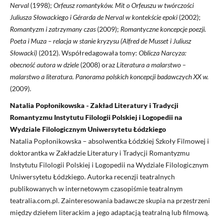
Nerval
(1998);
Orfeusz romantyków. Mit
o Orfeuszu w twórczości
Juliusza Słowackiego i Gérarda de Nerval w kontekście
epoki
(2002);
Romantyzm i zatrzymany czas
(2009);
Romantyczne koncepcje poezji.
Poeta i Muza – relacja w stanie kryzysu (Alfred de Musset i Juliusz
Słowacki)
(2012). Współredagowała tomy:
Oblicza Narcyza:
obecność autora w dziele
(2008) oraz
Literatura a malarstwo –
malarstwo a literatura. Panorama polskich
koncepcji badawczych XX w.
(2009).
Natalia Popłonikowska - Zakład Literatury i Tradycji
Romantyzmu Instytutu Filologii Polskiej i Logopedii na
Wydziale Filologicznym Uniwersytetu Łódzkiego
Natalia Popłonikowska – absolwentka Łódzkiej Szkoły Filmowej i
doktorantka w Zakładzie Literatury i Tradycji Romantyzmu
Instytutu Filologii Polskiej i Logopedii na Wydziale Filologicznym
Uniwersytetu Łódzkiego. Autorka recenzji teatralnych
publikowanych w internetowym czasopiśmie teatralnym
teatralia.com.pl. Zainteresowania badawcze skupia na przestrzeni
między dziełem literackim a jego adaptacją teatralną lub filmową.