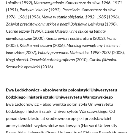
i okolice
(1992),
Marcowe gadanie. Komentarze do słów. 1966–1971
(1991),
Poetyka i okolice
(1992),
Peereliada. Komentarze do słów.
1976–1981
(1993),
Mowa w stanie oblężenia. 1982–1985
(1996),
Zaświat przedstawiony: szkice o poezji Bolesława Leśmiana
(1998),
Czarne sezony
(1998),
Dzień Ulissesa i inne szkice na tematy
niemitologiczne
(2000),
Gombrowicz i nadliteratura
(2002),
Ironia
(2005),
Kładka nad czasem
(2006),
Monolog wewnętrzny Telimeny i
inne szkice
(2007),
Fabuły przerwane. Małe szkice 1998–2007
(2008),
Kręgi obcości. Opowieść autobiograficzna
(2010),
Carska filiżanka.
Szesnaście opowieści
(2016).
Ewa Ledóchowicz - absolwentka polonistyki Uniwersytetu
Łódzkiego i historii sztuki Uniwersytetu Warszawskiego
Ewa Ledóchowicz – absolwentka polonistyki Uniwersytetu
Łódzkiego i historii sztuki Uniwersytetu Warszawskiego. Od
ponad dwudziestu lat środkowoeuropejski przedstawiciel
amerykańskich wydawnictw naukowych (Harvard University
Press, Yale University Press, University of Chicago Press); tłumacz