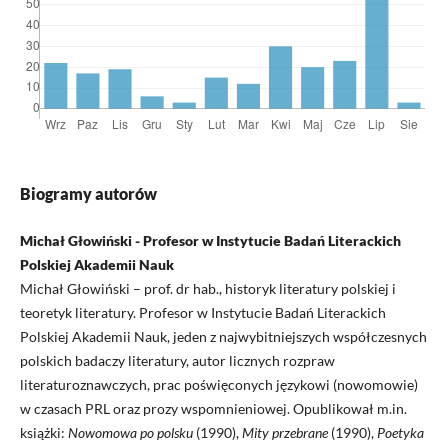
Biogramy autorów
Michał Głowiński - Profesor w Instytucie Badań Literackich
Polskiej Akademii Nauk
Michał Głowiński – prof. dr hab., historyk literatury polskiej i
teoretyk literatury. Profesor w Instytucie Badań Literackich
Polskiej Akademii Nauk, jeden z najwybitniejszych współczesnych
polskich badaczy literatury, autor licznych rozpraw
literaturoznawczych, prac poświęconych językowi (nowomowie)
w czasach PRL oraz prozy wspomnieniowej. Opublikował m.in.
książki:
Nowomowa po polsku
(1990),
Mity przebrane
(1990),
Poetyka