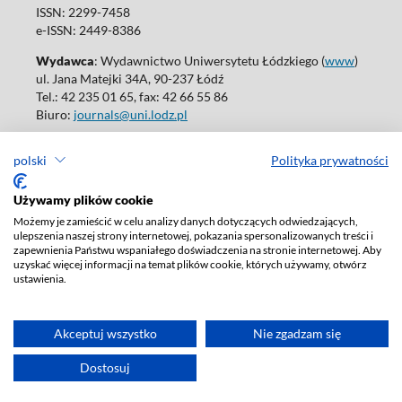
ISSN: 2299-7458
e-ISSN: 2449-8386
Wydawca
: Wydawnictwo Uniwersytetu Łódzkiego (
www
)
ul. Jana Matejki 34A, 90-237 Łódź
Tel.: 42 235 01 65, fax: 42 66 55 86
Biuro:
journals@uni.lodz.pl
Wydania online są dostępne bez ograniczeń w Open Access: (
link
)
polski
Polityka prywatności
W sprawie prenumeraty wydań papierowych prosimy o kontakt
z:
ksiegarnia@uni.lodz.pl
Używamy plików cookie
Deklaracja dostępności
Możemy je zamieścić w celu analizy danych dotyczących odwiedzających,
ulepszenia naszej strony internetowej, pokazania spersonalizowanych treści i
zapewnienia Państwu wspaniałego doświadczenia na stronie internetowej. Aby
uzyskać więcej informacji na temat plików cookie, których używamy, otwórz
ustawienia.
Akceptuj wszystko
Nie zgadzam się
Dostosuj