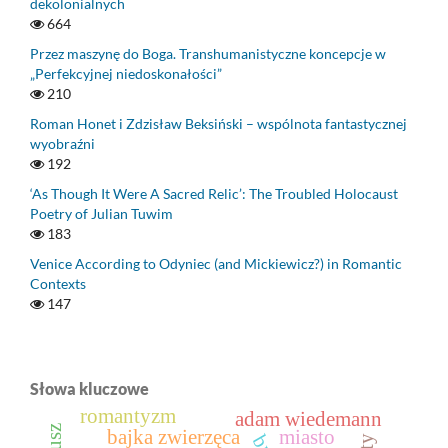
dekolonialnych
664
Przez maszynę do Boga. Transhumanistyczne koncepcje w
„Perfekcyjnej niedoskonałości”
210
Roman Honet i Zdzisław Beksiński – wspólnota fantastycznej
wyobraźni
192
‘As Though It Were A Sacred Relic’: The Troubled Holocaust
Poetry of Julian Tuwim
183
Venice According to Odyniec (and Mickiewicz?) in Romantic
Contexts
147
Słowa kluczowe
romantyzm
adam wiedemann
bajka zwierzęca
miasto