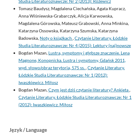
Studia Literaturoznawcze: Nr 2 (2013): Różewicz
Tomasz Baudysz, Magdalena Ciechańska, Agata Kupracz,
Anna Wiśniewska-Grabarczyk, Alicja Karwowska,
Magdalena Górowska, Mateusz Grabowski, Anna Minkina,
Katarzyna Ossowska, Katarzyna Szumska, Katarzyna
Badowska,
Noty o książkach
,
Czytanie Literatury. Łódzkie
Studia Literaturoznawcze: Nr 4 (2015): Lektury (naj)nowsze
Bogdan Mazan,
Lustra, symptomy i głębsze znaczenie. Lena
Magnone, Konopnicka. Lustra i symptomy, Gdańsk 2011,
wyd. słowo/obraz terytoria, 575 ss.
,
Czytanie Literatury.
Łódzkie Studia Literaturoznawcze: Nr 1 (2012):
Iwaszkiewicz. Miłosz
Bogdan Mazan,
Czym jest dziś czytanie literatury? Ankieta
,
Czytanie Literatury. Łódzkie Studia Literaturoznawcze: Nr 1
(2012): Iwaszkiewicz. Miłosz
Język / Language