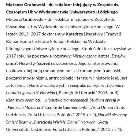
Mateusz Grabowski - dr, redaktor inicjujący w Zespole ds.
Czasopism UŁ w Wydawnictwie Uniwersytetu Łódzkiego
Mateusz Grabowski – dr, redaktor inicjujący w Zespole ds.
Czasopism UŁ w Wydawnictwie Uniwersytetu Łódzkiego. W
latach 2013–2017 doktorant w Katedrze Literatury i Tradycji
Romantyzmu Instytutu Filologii Polskiej na Wydziale
Filologicznym Uniwersytetu Łódzkiego. Stopień doktora uzyskał w
2017 roku na podstawie rozprawy:
Nieskończona jeszcze „Dziejów
praca”.
Norwid w (późnej) nowoczesności
. Jego zainteresowania
naukowe obejmują romantyzm polski i romantyzm francuski,
początki modernizmu, antropologię literatury i historię idei. Jest
autorem artykułów naukowych:
Typografia pamięci
w „Tajemnicy
Lorda Singelworth” Norwida
(„Pamiętnik Literacki” 2016, nr 4),
Kłamstwo podmiotu – kłamstwo transcendencji. Studium opresji w
„Pieśniach
Maldorora” Comte de Lautréamonta
(„Acta Universitatis
Lodziensis. Folia Litteraria Polonica” 2015, nr 4),
Norwid nieznany.
Śmierć Boga w „Pierścieniu Wielkiej
Damy” Norwida
(„Acta
Universitatis Lodziensis. Folia Litteraria Polonica” 2013, nr 4).