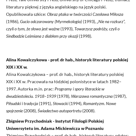
literatury pięknej z języka angielskiego na język polski.
Opublikowała szkice:
Obraz ptaka w twórczości Czesława Miłosza
(1986),
Gucio odczarowany (Myrmekologia)
(1993),
„Nie na rozkurz”,
czyli o tym, że słowo jest ważne
(1993),
Towarzysz podróży, czyli o
Sindbadzie Leśmiana z diabłem przy okazji
(1998).
Alina Kowalczykowa - prof. dr hab., historyk literatury polskiej
XIX i XX w.
Alina Kowalczykowa – prof. dr hab., historyk literatury polskiej
XIX i XX w. Pracowała na łódzkiej polonistyce w latach 1982–
1997. Autorka m.in. prac:
Programy i spory literackie w
dwudziestoleciu. 1918–1939
(1978),
Warszawa romantyczna
(1987),
Piłsudski i tradycja
(1991),
Słowacki
(1994),
Romantyzm. Nowe
spojrzenie
(2008),
Świadectwo autoportretu
(2008).
Zbigniew Przychodniak - Instytut Filologii Polskiej
Uniwersytetu im. Adama Mickiewicza w Poznaniu
Zbigniew Przychodniak – prof. dr hab., historyk literatury, edytor;