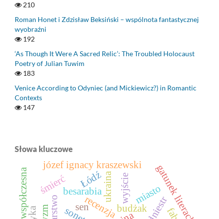
210
Roman Honet i Zdzisław Beksiński – wspólnota fantastycznej
wyobraźni
192
‘As Though It Were A Sacred Relic’: The Troubled Holocaust
Poetry of Julian Tuwim
183
Venice According to Odyniec (and Mickiewicz?) in Romantic
Contexts
147
Słowa kluczowe
józef ignacy kraszewski
gatunek literacki
proza współczesna
Łódź
ukraina
wyjście
śmierć
miasto
besarabia
recenzja
dniestr
sen
budżak
sonet