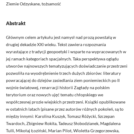
Ziemie Odzyskane, tożsamość
Abstrakt
Głównym celem artykułu jest namysł nad prozą powstałą w
drugiej dekadzie XXI wieku. Tekst zawiera rozpoznania
wyrastające z tradycji geopoetyki i wsparte na wypracowanych w
jej ramach kategoriach spacjalnych. Taka perspektywa oglądu
utworów najnowszych tematyzujących doświadczanie przestrzeni
pozwoliła na wyodrębnienie trzech dużych zbiorów: literatury
powracającej do dziejów zasiedlania ziem poniemieckich po II
wojnie światowej, renarracji historii Zagłady na polskim
terytorium oraz nowych ujęć tematu chłopskiego we
współczesnej prozie wiejskich przestrzeni. Książki opublikowane
w ostatnich latach (pisane przez autorów różnych pokoleń, są to
między innymi: Karolina Kuszyk, Tomasz Różycki, Szczepan
Twardoch, Zbigniew Rokita, Tadeusz Słobodzianek, Magdalena
Tulli, Mikołaj Łoziński, Marian Pilot, Wioletta Grzegorzewska,