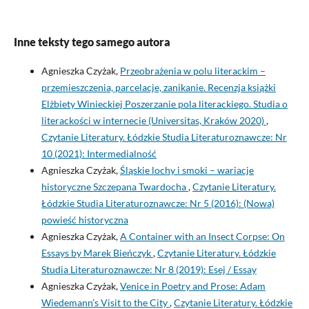
Inne teksty tego samego autora
Agnieszka Czyżak,
Przeobrażenia w polu literackim –
przemieszczenia, parcelacje, zanikanie. Recenzja książki
Elżbiety Winieckiej Poszerzanie pola literackiego. Studia o
literackości w internecie (Universitas, Kraków 2020)
,
Czytanie Literatury. Łódzkie Studia Literaturoznawcze: Nr
10 (2021): Intermedialność
Agnieszka Czyżak,
Śląskie lochy i smoki – wariacje
historyczne Szczepana Twardocha
,
Czytanie Literatury.
Łódzkie Studia Literaturoznawcze: Nr 5 (2016): (Nowa)
powieść historyczna
Agnieszka Czyżak,
A Container with an Insect Corpse: On
Essays by Marek Bieńczyk
,
Czytanie Literatury. Łódzkie
Studia Literaturoznawcze: Nr 8 (2019): Esej / Essay
Agnieszka Czyżak,
Venice in Poetry and Prose: Adam
Wiedemann’s Visit to the City
,
Czytanie Literatury. Łódzkie