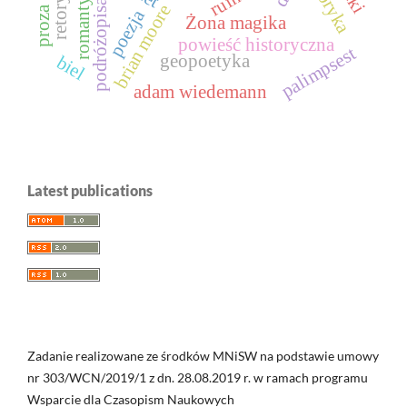
podróżopisarstwo
romantyzm
retoryka
fabryka
ruina
brian moore
poezja
Żona magika
powieść historyczna
palimpsest
geopoetyka
biel
adam wiedemann
Latest publications
Zadanie realizowane ze środków MNiSW na podstawie umowy
nr 303/WCN/2019/1 z dn. 28.08.2019 r. w ramach programu
Wsparcie dla Czasopism Naukowych