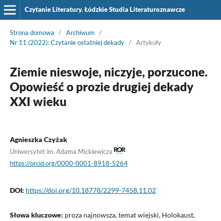
Czytanie Literatury. Łódzkie Studia Literaturoznawcze
Strona domowa
/
Archiwum
/
Nr 11 (2022): Czytanie ostatniej dekady
/
Artykuły
Ziemie nieswoje, niczyje, porzucone.
Opowieść o prozie drugiej dekady
XXI wieku
Agnieszka Czyżak
Uniwersytet im. Adama Mickiewicza
https://orcid.org/0000-0001-8918-5264
DOI:
https://doi.org/10.18778/2299-7458.11.02
Słowa kluczowe:
proza najnowsza, temat wiejski, Holokaust,