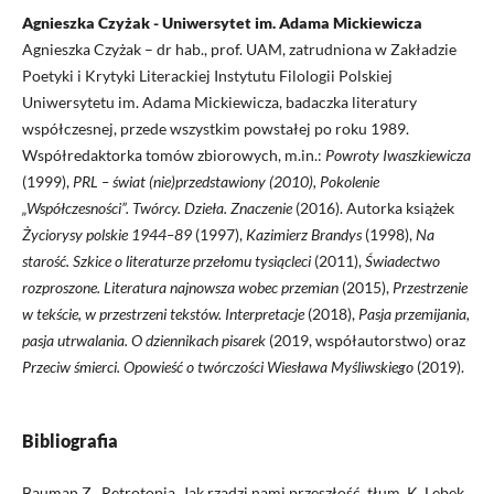
Agnieszka Czyżak - Uniwersytet im. Adama Mickiewicza
Agnieszka Czyżak – dr hab., prof. UAM, zatrudniona w Zakładzie
Poetyki i Krytyki Literackiej Instytutu Filologii Polskiej
Uniwersytetu im. Adama Mickiewicza, badaczka literatury
współczesnej, przede wszystkim powstałej po roku 1989.
Współredaktorka tomów zbiorowych, m.in.:
Powroty Iwaszkiewicza
(1999),
PRL – świat (nie)przedstawiony (2010), Pokolenie
„Współczesności”. Twórcy. Dzieła. Znaczenie
(2016). Autorka książek
Życiorysy polskie 1944–89
(1997),
Kazimierz Brandys
(1998),
Na
starość. Szkice o literaturze przełomu tysiącleci
(2011),
Świadectwo
rozproszone. Literatura najnowsza wobec przemian
(2015),
Przestrzenie
w tekście, w przestrzeni tekstów. Interpretacje
(2018),
Pasja przemijania,
pasja utrwalania. O dziennikach pisarek
(2019, współautorstwo) oraz
Przeciw śmierci. Opowieść o twórczości Wiesława Myśliwskiego
(2019).
Bibliografia
Bauman Z., Retrotopia. Jak rządzi nami przeszłość, tłum. K. Lebek,