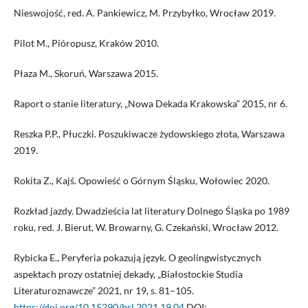
Nieswojość, red. A. Pankiewicz, M. Przybyłko, Wrocław 2019.
Pilot M., Pióropusz, Kraków 2010.
Płaza M., Skoruń, Warszawa 2015.
Raport o stanie literatury, „Nowa Dekada Krakowska” 2015, nr 6.
Reszka P.P., Płuczki. Poszukiwacze żydowskiego złota, Warszawa
2019.
Rokita Z., Kajś. Opowieść o Górnym Śląsku, Wołowiec 2020.
Rozkład jazdy. Dwadzieścia lat literatury Dolnego Śląska po 1989
roku, red. J. Bierut, W. Browarny, G. Czekański, Wrocław 2012.
Rybicka E., Peryferia pokazują język. O geolingwistycznych
aspektach prozy ostatniej dekady, „Białostockie Studia
Literaturoznawcze” 2021, nr 19, s. 81–105.
https://doi.org/10.15290/bsl.2021.19.04
DOI: