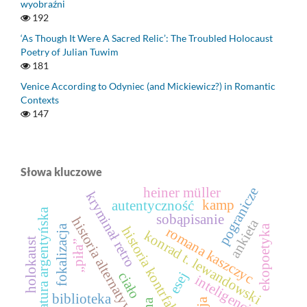
wyobraźni
192
‘As Though It Were A Sacred Relic’: The Troubled Holocaust
Poetry of Julian Tuwim
181
Venice According to Odyniec (and Mickiewicz?) in Romantic
Contexts
147
Słowa kluczowe
pogranicze
heiner müller
kryminał retro
kamp
autentyczność
literatura argentyńska
sobąpisanie
historia alternatywna
ankieta
fokalizacja
ekopoetyka
historia kontrfaktyczna
romana kaszczyc
konrad t. lewandowski
holokaust
„piła”
ciało
esej
inteligencja
biblioteka