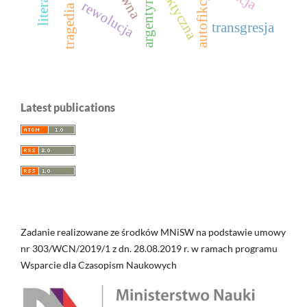
autofikcja
argentyna
rewolucja
tragedia
transgresja
Latest publications
Zadanie realizowane ze środków MNiSW na podstawie umowy
nr 303/WCN/2019/1 z dn. 28.08.2019 r. w ramach programu
Wsparcie dla Czasopism Naukowych