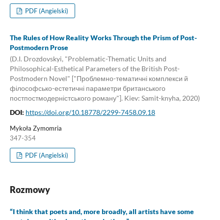
PDF (Angielski)
The Rules of How Reality Works Through the Prism of Post-
Postmodern Prose
(D.I. Drozdovskyi, "Problematic-Thematic Units and
Philosophical-Esthetical Parameters of the British Post-
Postmodern Novel" ["Проблемно-тематичні комплекси й
філософсько-естетичні параметри британського
постпостмодерністського роману"]. Kiev: Samit-knyha, 2020)
DOI:
https://doi.org/10.18778/2299-7458.09.18
Mykoła Zymomria
347-354
PDF (Angielski)
Rozmowy
“I think that poets and, more broadly, all artists have some