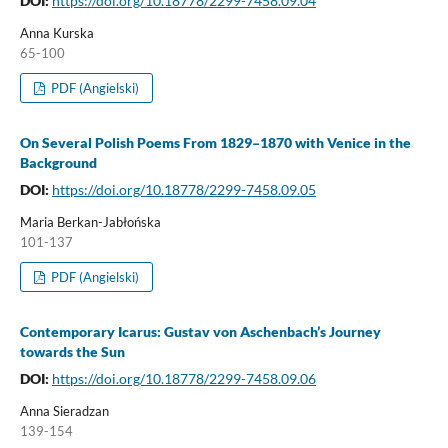
DOI:
https://doi.org/10.18778/2299-7458.09.04
Anna Kurska
65-100
PDF (Angielski)
On Several Polish Poems From 1829–1870 with Venice in the
Background
DOI:
https://doi.org/10.18778/2299-7458.09.05
Maria Berkan-Jabłońska
101-137
PDF (Angielski)
Contemporary Icarus: Gustav von Aschenbach’s Journey
towards the Sun
DOI:
https://doi.org/10.18778/2299-7458.09.06
Anna Sieradzan
139-154