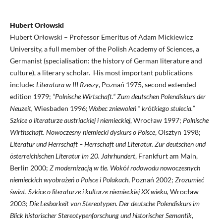
Hubert Orłowski
Hubert Orłowski – Professor Emeritus of Adam Mickiewicz
University, a full member of the Polish Academy of Sciences, a
Germanist (specialisation: the history of German literature and
culture), a literary scholar. His most important publications
include:
Literatura w III Rzeszy
, Poznań 1975, second extended
edition 1979;
“Polnische Wirtschaft.“ Zum deutschen Polendiskurs der
Neuzeit,
Wiesbaden 1996
; Wobec zniewoleń “ kr
ó
tkiego stulecia.”
Szkice o literaturze austriackiej i niemieckiej
, Wrocław 1997;
Polnische
Wirthschaft. Nowoczesny niemiecki dyskurs o Polsce
, Olsztyn 1998;
Literatur und Herrschaft – Herrschaft und Literatur. Zur deutschen und
österreichischen Literatur im 20. Jahrhundert
, Frankfurt am Main,
Berlin 2000;
Z modernizacj
ą
w tle. Wok
ó
ł rodowodu nowoczesnych
niemieckich wyobra
ż
eń o Polsce i Polakach
, Poznań 2002;
Zrozumieć
ś
wiat. Szkice o literaturze i kulturze niemieckiej XX wieku,
Wrocław
2003;
Die Lesbarkeit von Stereotypen. Der deutsche Polendiskurs im
Blick historischer Stereotypenforschung und historischer Semantik,