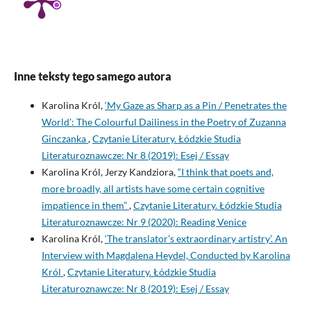
Inne teksty tego samego autora
Karolina Król,
‘My Gaze as Sharp as a Pin / Penetrates the
World’: The Colourful Dailiness in the Poetry of Zuzanna
Ginczanka
,
Czytanie Literatury. Łódzkie Studia
Literaturoznawcze: Nr 8 (2019): Esej / Essay
Karolina Król, Jerzy Kandziora,
“I think that poets and,
more broadly, all artists have some certain cognitive
impatience in them”
,
Czytanie Literatury. Łódzkie Studia
Literaturoznawcze: Nr 9 (2020): Reading Venice
Karolina Król,
‘The translator’s extraordinary artistry’. An
Interview with Magdalena Heydel, Conducted by Karolina
Król
,
Czytanie Literatury. Łódzkie Studia
Literaturoznawcze: Nr 8 (2019): Esej / Essay