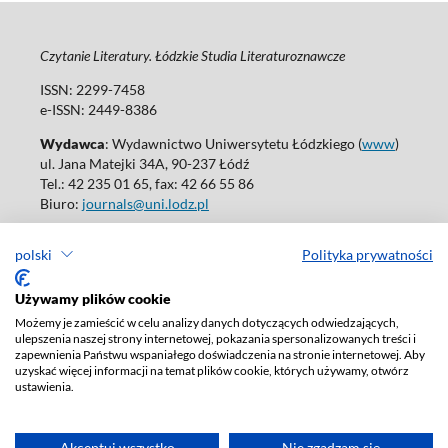
Czytanie Literatury. Łódzkie Studia Literaturoznawcze
ISSN: 2299-7458
e-ISSN: 2449-8386
Wydawca
: Wydawnictwo Uniwersytetu Łódzkiego (
www
)
ul. Jana Matejki 34A, 90-237 Łódź
Tel.: 42 235 01 65, fax: 42 66 55 86
Biuro:
journals@uni.lodz.pl
Wydania online są dostępne bez ograniczeń w Open Access: (
link
)
polski
Polityka prywatności
W sprawie prenumeraty wydań papierowych prosimy o kontakt
z:
ksiegarnia@uni.lodz.pl
Używamy plików cookie
Deklaracja dostępności
Możemy je zamieścić w celu analizy danych dotyczących odwiedzających,
ulepszenia naszej strony internetowej, pokazania spersonalizowanych treści i
zapewnienia Państwu wspaniałego doświadczenia na stronie internetowej. Aby
uzyskać więcej informacji na temat plików cookie, których używamy, otwórz
ustawienia.
Akceptuj wszystko
Nie zgadzam się