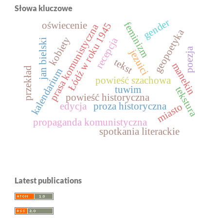
Słowa kluczowe
gender
oświecenie
feminizm
Łódź w roku 1945
prasa komunistyczna
geopoetyka
kobiety
recepcja
jan bielski
poezja
jezuici
tekst
manekin
przekład
kalendarium
powieść szachowa
tuwim
tekstura
powieść historyczna
edycja
proza historyczna
miasto
propaganda komunistyczna
spotkania literackie
Latest publications