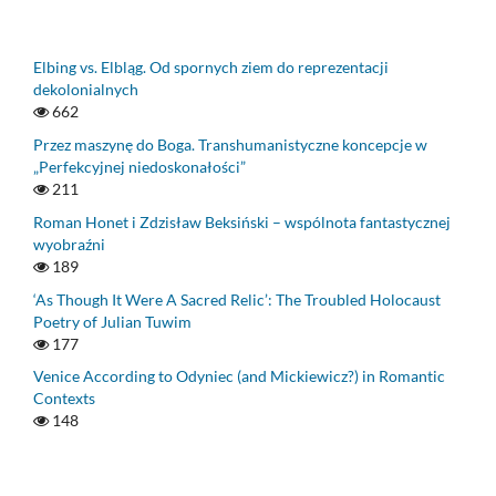
Elbing vs. Elbląg. Od spornych ziem do reprezentacji
dekolonialnych
662
Przez maszynę do Boga. Transhumanistyczne koncepcje w
„Perfekcyjnej niedoskonałości”
211
Roman Honet i Zdzisław Beksiński – wspólnota fantastycznej
wyobraźni
189
‘As Though It Were A Sacred Relic’: The Troubled Holocaust
Poetry of Julian Tuwim
177
Venice According to Odyniec (and Mickiewicz?) in Romantic
Contexts
148