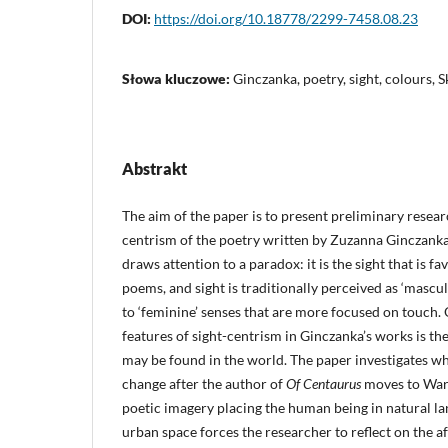
DOI:
https://doi.org/10.18778/2299-7458.08.23
Słowa kluczowe:
Ginczanka, poetry, sight, colours, 
Abstrakt
The aim of the paper is to present preliminary researc
centrism of the poetry written by Zuzanna Ginczanka.
draws attention to a paradox: it is the sight that is f
poems, and sight is traditionally perceived as ‘masculi
to ‘feminine’ senses that are more focused on touch.
features of sight-centrism in Ginczanka’s works is t
may be found in the world. The paper investigates wh
change after the author of
Of Centaurus
moves to War
poetic imagery placing the human being in natural la
urban space forces the researcher to reflect on the af