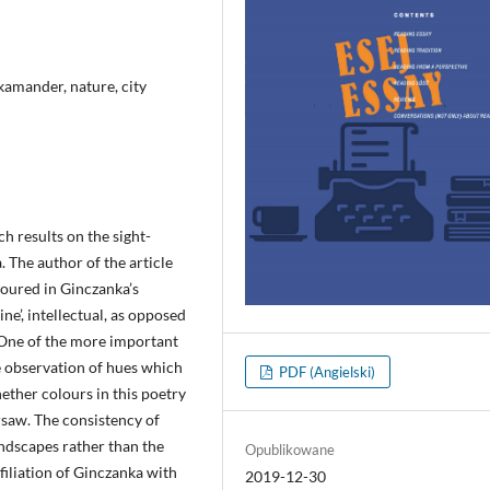
Skamander, nature, city
h results on the sight-
 The author of the article
avoured in Ginczanka’s
ne’, intellectual, as opposed
 One of the more important
he observation of hues which
PDF (Angielski)
ether colours in this poetry
saw. The consistency of
ndscapes rather than the
Opublikowane
filiation of Ginczanka with
2019-12-30