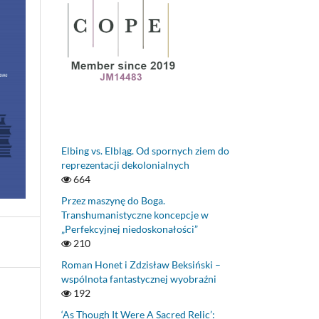
Elbing vs. Elbląg. Od spornych ziem do
reprezentacji dekolonialnych
664
Przez maszynę do Boga.
Transhumanistyczne koncepcje w
„Perfekcyjnej niedoskonałości”
210
Roman Honet i Zdzisław Beksiński –
wspólnota fantastycznej wyobraźni
192
‘As Though It Were A Sacred Relic’: