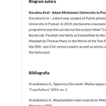
Biogram autora
Karolina Król - Adam Mickiewicz University in Po
Karolina Król – a third-year student of Polish philo
University in Poznań. In 2019, she became a laureate 
programme and she carried out the project titled “C
Barańczak: Parallels and Splits as Exemplified by th
Mountain
by Thomas Mann in the Works of the Two Poe
the 20th- and 21st-century poetry as well as works c
the Holocaust.
Bibliografia
Araszkiewicz A., Tajemnica Ginczanki. Wykluczające 
“Czas Kultury” 2014, no. 1.
Araszkiewicz A., Wypowiadam wam moje życie. Mela
Warszawa 2001.