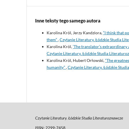
Inne teksty tego samego autora
Karolina Król, Jerzy Kandziora,
“I think that p
them”
,
Czytanie Literatury. Łódzkie Studia Li
Karolina Król,
‘The translator’s extraordinary
Czytanie Literatury. Łódzkie Studia Literaturo
Karolina Król, Hubert Orłowski,
“The greatnes
humanity”
,
Czytanie Literatury. Łódzkie Studi
Czytanie Literatury. Łódzkie Studia Literaturoznawcze
ISSN: 2299-7458