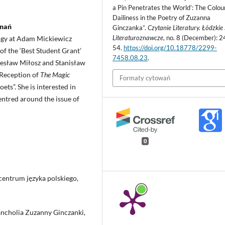
a Pin Penetrates the World’: The Colour
Dailiness in the Poetry of Zuzanna
znań
Ginczanka”.
Czytanie Literatury. Łódzkie
Literaturoznawcze
, no. 8 (December): 2
logy at Adam Mickiewicz
54.
https://doi.org/10.18778/2299-
of the ‘Best Student Grant’
7458.08.23
.
zesław Miłosz and Stanisław
e Reception of
The Magic
Formaty cytowań
ts”. She is interested in
entred around the issue of
0
centrum języka polskiego,
ncholia Zuzanny Ginczanki,