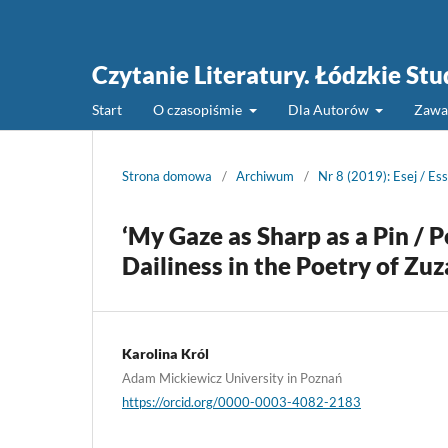
Czytanie Literatury. Łódzkie St
Start
O czasopiśmie
Dla Autorów
Zawa
Strona domowa
/
Archiwum
/
Nr 8 (2019): Esej / Es
‘My Gaze as Sharp as a Pin / 
Dailiness in the Poetry of Z
Karolina Król
Adam Mickiewicz University in Poznań
https://orcid.org/0000-0003-4082-2183