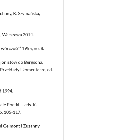
schany, K. Szymańska,
ec, Warszawa 2014.
Twórczość” 1955, no. 8.
sjonistów do Bergsona,
 Przekłady i komentarze, ed.
ń 1994.
cie Poetki…, eds. K.
p. 105-117.
usi Gelmont i Zuzanny