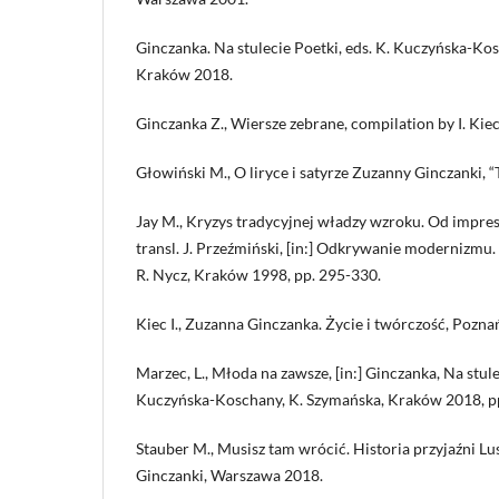
Ginczanka. Na stulecie Poetki, eds. K. Kuczyńska-Ko
Kraków 2018.
Ginczanka Z., Wiersze zebrane, compilation by I. Ki
Głowiński M., O liryce i satyrze Zuzanny Ginczanki, “
Jay M., Kryzys tradycyjnej władzy wzroku. Od impre
transl. J. Przeźmiński, [in:] Odkrywanie modernizmu.
R. Nycz, Kraków 1998, pp. 295-330.
Kiec I., Zuzanna Ginczanka. Życie i twórczość, Pozna
Marzec, L., Młoda na zawsze, [in:] Ginczanka, Na stule
Kuczyńska-Koschany, K. Szymańska, Kraków 2018, p
Stauber M., Musisz tam wrócić. Historia przyjaźni L
Ginczanki, Warszawa 2018.