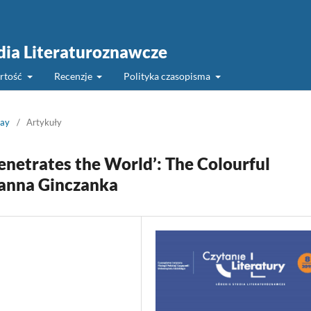
udia Literaturoznawcze
rtość
Recenzje
Polityka czasopisma
say
/
Artykuły
Penetrates the World’: The Colourful
uzanna Ginczanka