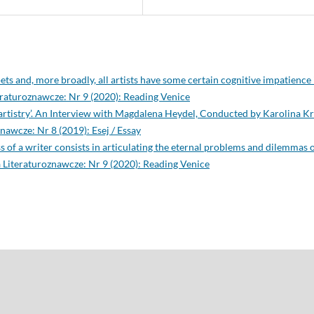
oets and, more broadly, all artists have some certain cognitive impatience 
teraturoznawcze: Nr 9 (2020): Reading Venice
 artistry’. An Interview with Magdalena Heydel, Conducted by Karolina K
znawcze: Nr 8 (2019): Esej / Essay
s of a writer consists in articulating the eternal problems and dilemmas 
a Literaturoznawcze: Nr 9 (2020): Reading Venice