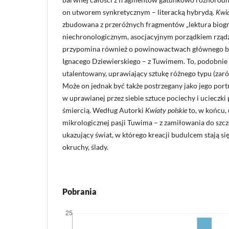
on utworem synkretycznym – literacką hybrydą.
Kwia
zbudowana z przeróżnych fragmentów „lektura biograf
niechronologicznym, asocjacyjnym porządkiem rząd
przypomina również o powinowactwach głównego b
Ignacego Dziewierskiego – z Tuwimem. To, podobnie 
utalentowany, uprawiający sztukę różnego typu (zarów
Może on jednak być także postrzegany jako jego por
w uprawianej przez siebie sztuce pociechy i ucieczki
śmiercią. Według Autorki
Kwiaty polskie
to, w końcu,
mikrologicznej pasji Tuwima – z zamiłowania do szc
ukazujący świat, w którego kreacji budulcem stają si
okruchy, ślady.
Pobrania