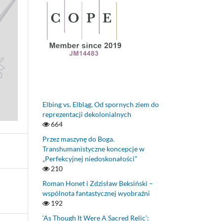
Elbing vs. Elbląg. Od spornych ziem do
reprezentacji dekolonialnych
664
Przez maszynę do Boga.
Transhumanistyczne koncepcje w
„Perfekcyjnej niedoskonałości”
210
Roman Honet i Zdzisław Beksiński –
wspólnota fantastycznej wyobraźni
192
‘As Though It Were A Sacred Relic’: