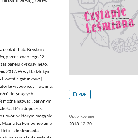
 Juliana Tuwima, „Kwiaty
a prof. dr hab. Krystyny
im
, przedstawionego 13
zas panelu dyskusyjnego,
wima 2017
. W wykładzie tym
y i kwestie gatunkowej
Autorkę wypowiedzi Tuwima,
zeżeń dotyczących
PDF
ie
można nazwać „barwnym
akość, która dopuszcza
To utwór, w którym mogą się
Opublikowane
zne. Można też komponowanie
2018-12-30
kietu – do składania
h, co sprawia, że staje się