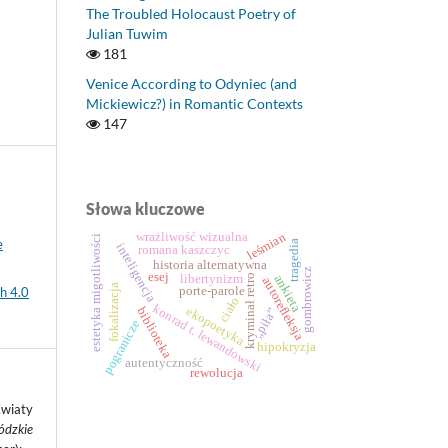
The Troubled Holocaust Poetry of
Julian Tuwim
181
Venice According to Odyniec (and
Mickiewicz?) in Romantic Contexts
147
Słowa kluczowe
leśmian
wrażliwość wizualna
estetyka migotliwości
e
tragedia
inteligencja
romana kaszczyc
historia alternatywna
gombrowicz
esej
libertynizm
kryminał retro
ankieta
autorefleksja
fokalizacja
porte-parole
h 4.0
ciało
konrad t. lewandowski
ekopoetyka
biblioteka
„piła”
pogranicze
hipokryzja
autentyczność
rewolucja
Kwiaty
Łódzkie