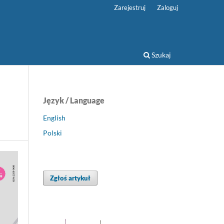
Zarejestruj
Zaloguj
Szukaj
Język / Language
English
Polski
Zgłoś artykuł