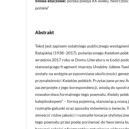
Słowa kluczowe:
polska poezja XX wieku, twórczość
polskie”
Abstrakt
Tekst jest zapisem ostatniego publicznego wystąpieni
Ratajskiej (1938–2017), poświęconego
Kwiatom polsk
września 2017 roku w Domu Literatury w Łodzi podc
stanowiącego fragment imprezy
Urodziny Juliana Tu
zostały na wstępie przypomniane okoliczności genez
przynależności
Kwiat
ó
w polskich
. Przytaczane przez 
zaczerpnięte z jego korespondencji, wiodą do spostr
nowatorstwa formalnego tego poematu.
Kwiaty polsk
kalejdoskopem” – formą pojemną, stanowiącą nową j
rozmaite gatunki oraz sposoby mówienia o świecie. 
zmieścić różne jakości i rozmaite tonacje stylistyc
tego poematu przez poetę porównać do tworzenia bu
barwnej całości z fragmentów gatunkowo różnorodnyc