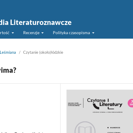
udia Literaturoznawcze
rtość
Recenzje
Polityka czasopisma
 Leśmiana
/
Czytanie (około)łódzkie
wima?