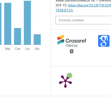
Studia Literaturoznawcze
, no. 7 (Decemb
359-72.
https://doi.org/10.18778/22
7458.07.21
.
Formaty cytowań
0