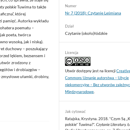
Numer
ty polskie
Tuwima to także
Nr 7 (2018): Czytanie Leśmiana
iczna”, której
zi pamięć. Autorka wykładu
Dział
ohatera poematu –
Czytanie (około)łódzkie
jak poeta, twórca
no wysoką, jak i niską).
tret duchowy – poszukający
Licencja
 przed lękiem, bezsensem i
 utwór zrodzony z
zegółów i drobiazgów –
Utwór dostępny jest na licencji
Creativ
ę zmysłowe ułamki, drobiny,
Commons Uznanie autorstwa – Użycie
niekomercyjne – Bez utworów zależnyc
Międzynarodowe
.
Jak cytować
Ratajska, Krystyna. 2018. “Czym Są „
polskie” Tuwima?”.
Czytanie Literatury. 