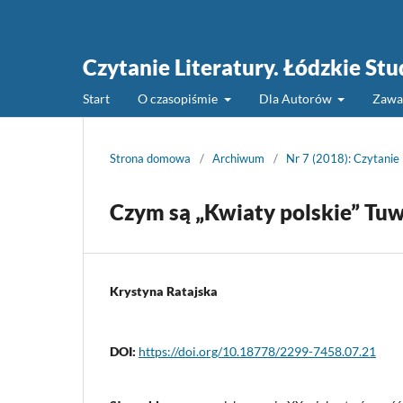
Czytanie Literatury. Łódzkie St
Start
O czasopiśmie
Dla Autorów
Zawa
Strona domowa
/
Archiwum
/
Nr 7 (2018): Czytanie
Czym są „Kwiaty polskie” Tu
Krystyna Ratajska
DOI:
https://doi.org/10.18778/2299-7458.07.21