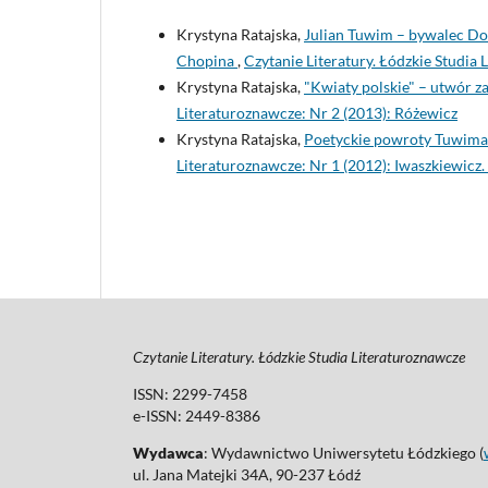
Krystyna Ratajska,
Julian Tuwim – bywalec Do
Chopina
,
Czytanie Literatury. Łódzkie Studia
Krystyna Ratajska,
"Kwiaty polskie" – utwór 
Literaturoznawcze: Nr 2 (2013): Różewicz
Krystyna Ratajska,
Poetyckie powroty Tuwima 
Literaturoznawcze: Nr 1 (2012): Iwaszkiewicz.
Czytanie Literatury. Łódzkie Studia Literaturoznawcze
ISSN: 2299-7458
e-ISSN: 2449-8386
Wydawca
: Wydawnictwo Uniwersytetu Łódzkiego (
ul. Jana Matejki 34A, 90-237 Łódź