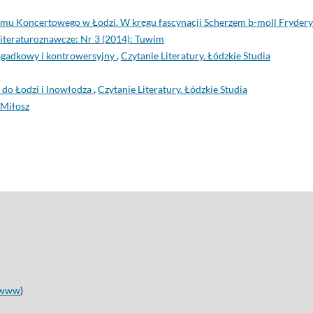
mu Koncertowego w Łodzi. W kręgu fascynacji Scherzem b-moll Fryder
 Literaturoznawcze: Nr 3 (2014): Tuwim
zagadkowy i kontrowersyjny
,
Czytanie Literatury. Łódzkie Studia
do Łodzi i Inowłodza
,
Czytanie Literatury. Łódzkie Studia
 Miłosz
www
)