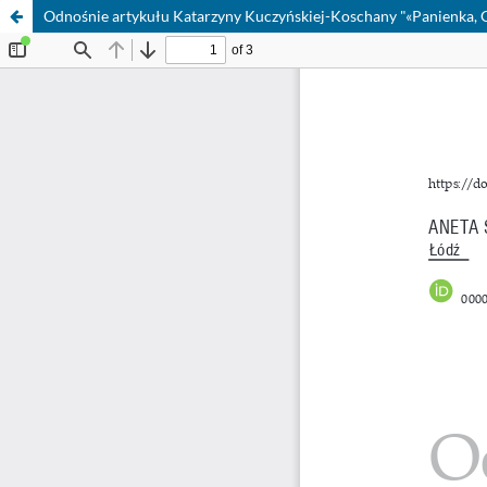
Odnośnie artykułu Katarzyny Kuczyńskiej-Koschany "«Panienka, Go