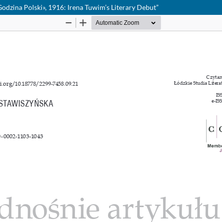
dzina Polski», 1916: Irena Tuwim’s Literary Debut”