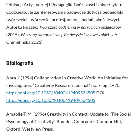
Edukacji Artystycznej i Pedagogiki Twórczości Uniwersytetu
Łódzkiego. Jej zainteresowania badawcze dotyczą pedagogiki
twórczości, twórczości profesjonalnej, badań jakościowych.
Autorka książek:
Twórczość codzienna w narracjach pedagogów
(2015),
W stronę samorealizacij. Re-decyzje życiowe kobiet
(z A.
Chmielińską 2021).
Bibliografia
Abra J. (1994) Collaboration in Creative Work: An Initiative for
Investigation, “Creativity Research Journal”, no. 7, pp. 1–20,
https://doi.org/10.1080/10400419409534505
DOI:
https://doi.org/10.1080/10400419409534505
Amabile T. M. (1996) Creativity in Context: Update to “The Social
Psychology of Creativity”, Boulder, Colorado – Cumnor Hill,
Oxford, Westview Press.