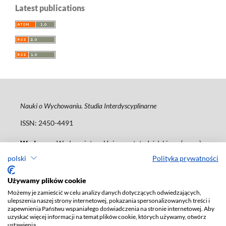
Latest publications
Nauki o Wychowaniu. Studia Interdyscyplinarne
ISSN: 2450-4491
Wydawca
: Wydawnictwo Uniwersytetu Łódzkiego (
www
)
ul. Jana Matejki 34A, 90-237 Łódź
polski
Polityka prywatności
Tel.: 42 235 01 65, fax: 42 66 55 86
journals@uni.lodz.pl
Używamy plików cookie
Możemy je zamieścić w celu analizy danych dotyczących odwiedzających,
Deklaracja dostępności
ulepszenia naszej strony internetowej, pokazania spersonalizowanych treści i
zapewnienia Państwu wspaniałego doświadczenia na stronie internetowej. Aby
uzyskać więcej informacji na temat plików cookie, których używamy, otwórz
ustawienia.