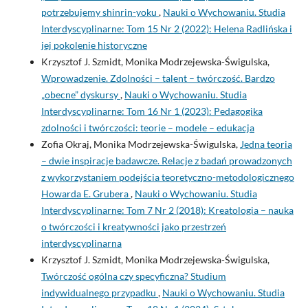
potrzebujemy shinrin-yoku
,
Nauki o Wychowaniu. Studia
Interdyscyplinarne: Tom 15 Nr 2 (2022): Helena Radlińska i
jej pokolenie historyczne
Krzysztof J. Szmidt, Monika Modrzejewska-Świgulska,
Wprowadzenie. Zdolności – talent – twórczość. Bardzo
„obecne” dyskursy
,
Nauki o Wychowaniu. Studia
Interdyscyplinarne: Tom 16 Nr 1 (2023): Pedagogika
zdolności i twórczości: teorie – modele – edukacja
Zofia Okraj, Monika Modrzejewska-Świgulska,
Jedna teoria
– dwie inspiracje badawcze. Relacje z badań prowadzonych
z wykorzystaniem podejścia teoretyczno-metodologicznego
Howarda E. Grubera
,
Nauki o Wychowaniu. Studia
Interdyscyplinarne: Tom 7 Nr 2 (2018): Kreatologia – nauka
o twórczości i kreatywności jako przestrzeń
interdyscyplinarna
Krzysztof J. Szmidt, Monika Modrzejewska-Świgulska,
Twórczość ogólna czy specyficzna? Studium
indywidualnego przypadku
,
Nauki o Wychowaniu. Studia