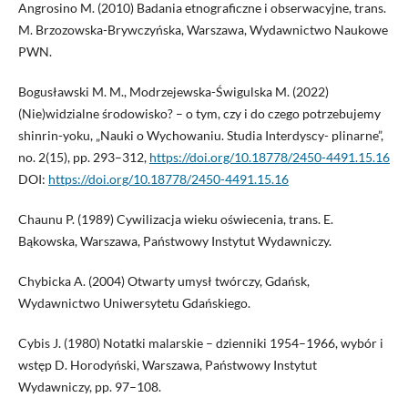
Angrosino M. (2010) Badania etnograficzne i obserwacyjne, trans.
M. Brzozowska-Brywczyńska, Warszawa, Wydawnictwo Naukowe
PWN.
Bogusławski M. M., Modrzejewska-Świgulska M. (2022)
(Nie)widzialne środowisko? – o tym, czy i do czego potrzebujemy
shinrin-yoku, „Nauki o Wychowaniu. Studia Interdyscy- plinarne”,
no. 2(15), pp. 293–312,
https://doi.org/10.18778/2450-4491.15.16
DOI:
https://doi.org/10.18778/2450-4491.15.16
Chaunu P. (1989) Cywilizacja wieku oświecenia, trans. E.
Bąkowska, Warszawa, Państwowy Instytut Wydawniczy.
Chybicka A. (2004) Otwarty umysł twórczy, Gdańsk,
Wydawnictwo Uniwersytetu Gdańskiego.
Cybis J. (1980) Notatki malarskie – dzienniki 1954–1966, wybór i
wstęp D. Horodyński, Warszawa, Państwowy Instytut
Wydawniczy, pp. 97–108.