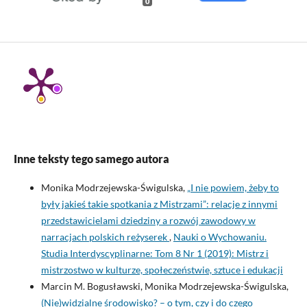
0
Inne teksty tego samego autora
Monika Modrzejewska-Świgulska,
„I nie powiem, żeby to
były jakieś takie spotkania z Mistrzami”: relacje z innymi
przedstawicielami dziedziny a rozwój zawodowy w
narracjach polskich reżyserek
,
Nauki o Wychowaniu.
Studia Interdyscyplinarne: Tom 8 Nr 1 (2019): Mistrz i
mistrzostwo w kulturze, społeczeństwie, sztuce i edukacji
Marcin M. Bogusławski, Monika Modrzejewska-Świgulska,
(Nie)widzialne środowisko? – o tym, czy i do czego