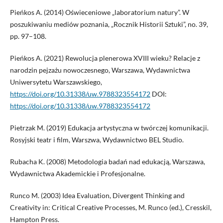
Pieńkos A. (2014) Oświeceniowe „laboratorium natury”. W
poszukiwaniu mediów poznania, „Rocznik Historii Sztuki”, no. 39,
pp. 97–108.
Pieńkos A. (2021) Rewolucja plenerowa XVIII wieku? Relacje z
narodzin pejzażu nowoczesnego, Warszawa, Wydawnictwa
Uniwersytetu Warszawskiego,
https://doi.org/10.31338/uw.9788323554172
DOI:
https://doi.org/10.31338/uw.9788323554172
Pietrzak M. (2019) Edukacja artystyczna w twórczej komunikacji.
Rosyjski teatr i film, Warszwa, Wydawnictwo BEL Studio.
Rubacha K. (2008) Metodologia badań nad edukacją, Warszawa,
Wydawnictwa Akademickie i Profesjonalne.
Runco M. (2003) Idea Evaluation, Divergent Thinking and
Creativity in: Critical Creative Processes, M. Runco (ed.), Cresskil,
Hampton Press.