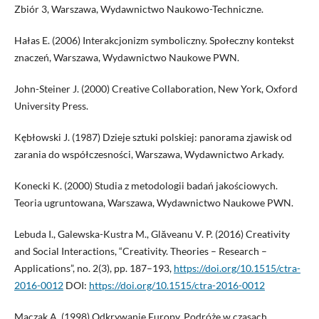
Zbiór 3, Warszawa, Wydawnictwo Naukowo-Techniczne.
Hałas E. (2006) Interakcjonizm symboliczny. Społeczny kontekst
znaczeń, Warszawa, Wydawnictwo Naukowe PWN.
John-Steiner J. (2000) Creative Collaboration, New York, Oxford
University Press.
Kębłowski J. (1987) Dzieje sztuki polskiej: panorama zjawisk od
zarania do współczesności, Warszawa, Wydawnictwo Arkady.
Konecki K. (2000) Studia z metodologii badań jakościowych.
Teoria ugruntowana, Warszawa, Wydawnictwo Naukowe PWN.
Lebuda I., Galewska-Kustra M., Glăveanu V. P. (2016) Creativity
and Social Interactions, “Creativity. Theories – Research –
Applications”, no. 2(3), pp. 187–193,
https://doi.org/10.1515/ctra-
2016-0012
DOI:
https://doi.org/10.1515/ctra-2016-0012
Mączak A. (1998) Odkrywanie Europy. Podróże w czasach