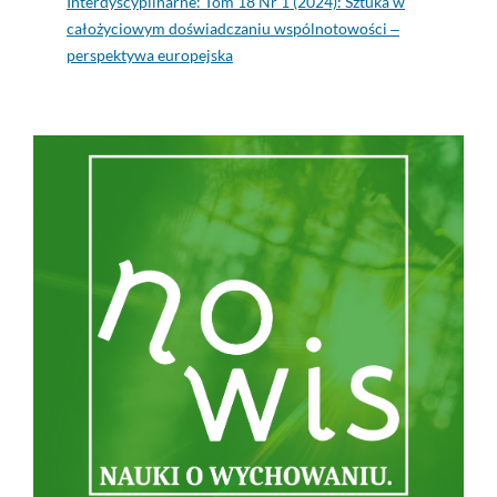
Interdyscyplinarne: Tom 18 Nr 1 (2024): Sztuka w
całożyciowym doświadczaniu wspólnotowości ‒
perspektywa europejska