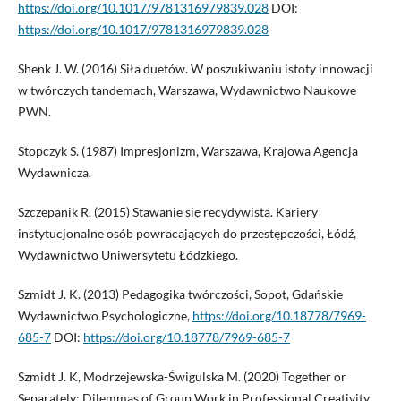
https://doi.org/10.1017/9781316979839.028
DOI:
https://doi.org/10.1017/9781316979839.028
Shenk J. W. (2016) Siła duetów. W poszukiwaniu istoty innowacji
w twórczych tandemach, Warszawa, Wydawnictwo Naukowe
PWN.
Stopczyk S. (1987) Impresjonizm, Warszawa, Krajowa Agencja
Wydawnicza.
Szczepanik R. (2015) Stawanie się recydywistą. Kariery
instytucjonalne osób powracających do przestępczości, Łódź,
Wydawnictwo Uniwersytetu Łódzkiego.
Szmidt J. K. (2013) Pedagogika twórczości, Sopot, Gdańskie
Wydawnictwo Psychologiczne,
https://doi.org/10.18778/7969-
685-7
DOI:
https://doi.org/10.18778/7969-685-7
Szmidt J. K, Modrzejewska-Świgulska M. (2020) Together or
Separately: Dilemmas of Group Work in Professional Creativity,