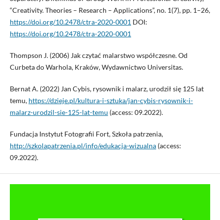
“Creativity. Theories – Research – Applications”, no. 1(7), pp. 1–26,
https://doi.org/10.2478/ctra-2020-0001
DOI:
https://doi.org/10.2478/ctra-2020-0001
Thompson J. (2006) Jak czytać malarstwo współczesne. Od
Curbeta do Warhola, Kraków, Wydawnictwo Universitas.
Bernat A. (2022) Jan Cybis, rysownik i malarz, urodził się 125 lat
temu,
https://dzieje.pl/kultura-i-sztuka/jan-cybis-rysownik-i-
malarz-urodzil-sie-125-lat-temu
(access: 09.2022).
Fundacja Instytut Fotografii Fort, Szkoła patrzenia,
http://szkolapatrzenia.pl/info/edukacja-wizualna
(access:
09.2022).