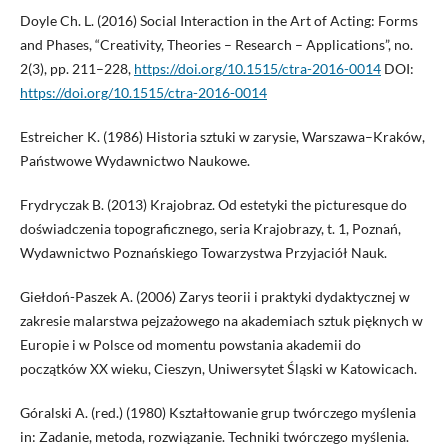
Doyle Ch. L. (2016) Social Interaction in the Art of Acting: Forms
and Phases, “Creativity, Theories – Research – Applications”, no.
2(3), pp. 211–228,
https://doi.org/10.1515/ctra-2016-0014
DOI:
https://doi.org/10.1515/ctra-2016-0014
Estreicher K. (1986) Historia sztuki w zarysie, Warszawa–Kraków,
Państwowe Wydawnictwo Naukowe.
Frydryczak B. (2013) Krajobraz. Od estetyki the picturesque do
doświadczenia topograficznego, seria Krajobrazy, t. 1, Poznań,
Wydawnictwo Poznańskiego Towarzystwa Przyjaciół Nauk.
Giełdoń-Paszek A. (2006) Zarys teorii i praktyki dydaktycznej w
zakresie malarstwa pejzażowego na akademiach sztuk pięknych w
Europie i w Polsce od momentu powstania akademii do
początków XX wieku, Cieszyn, Uniwersytet Śląski w Katowicach.
Góralski A. (red.) (1980) Kształtowanie grup twórczego myślenia
in: Zadanie, metoda, rozwiązanie. Techniki twórczego myślenia.