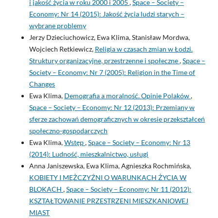
i jakość życia w roku 2000 i 2005
,
Space – Society –
Economy: Nr 14 (2015): Jakość życia ludzi starych –
wybrane problemy
Jerzy Dzieciuchowicz, Ewa Klima, Stanisław Mordwa,
Wojciech Retkiewicz,
Religia w czasach zmian w Łodzi.
Struktury organizacyjne, przestrzenne i społeczne
,
Space –
Society – Economy: Nr 7 (2005): Religion in the Time of
Changes
Ewa Klima,
Demografia a moralność. Opinie Polaków
,
Space – Society – Economy: Nr 12 (2013): Przemiany w
sferze zachowań demograficznych w okresie przekształceń
społeczno-gospodarczych
Ewa Klima,
Wstęp
,
Space – Society – Economy: Nr 13
(2014): Ludność, mieszkalnictwo, usługi
Anna Janiszewska, Ewa Klima, Agnieszka Rochmińska,
KOBIETY I MĘŻCZYŹNI O WARUNKACH ŻYCIA W
BLOKACH
,
Space – Society – Economy: Nr 11 (2012):
KSZTAŁTOWANIE PRZESTRZENI MIESZKANIOWEJ
MIAST