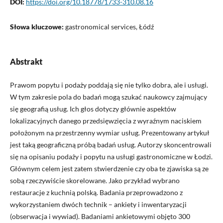
DOI:
https://doi.org/10.18778/1733-310.08.16
Słowa kluczowe:
gastronomical services, Łódź
Abstrakt
Prawom popytu i podaży poddają się nie tylko dobra, ale i usługi.
W tym zakresie pola do badań mogą szukać naukowcy zajmujący
się geografią usług. Ich głos dotyczy głównie aspektów
lokalizacyjnych danego przedsięwzięcia z wyraźnym naciskiem
położonym na przestrzenny wymiar usług. Prezentowany artykuł
jest taką geograficzną próbą badań usług. Autorzy skoncentrowali
się na opisaniu podaży i popytu na usługi gastronomiczne w Łodzi.
Głównym celem jest zatem stwierdzenie czy oba te zjawiska są ze
sobą rzeczywiście skorelowane. Jako przykład wybrano
restauracje z kuchnią polską. Badania przeprowadzono z
wykorzystaniem dwóch technik – ankiety i inwentaryzacji
(obserwacja i wywiad). Badaniami ankietowymi objęto 300