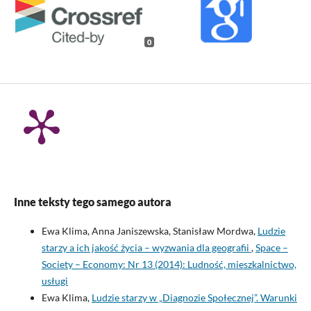
0
Inne teksty tego samego autora
Ewa Klima, Anna Janiszewska, Stanisław Mordwa,
Ludzie
starzy a ich jakość życia – wyzwania dla geografii
,
Space –
Society – Economy: Nr 13 (2014): Ludność, mieszkalnictwo,
usługi
Ewa Klima,
Ludzie starzy w „Diagnozie Społecznej”. Warunki