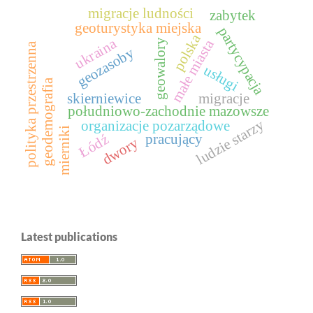
migracje ludności
zabytek
geoturystyka miejska
partycypacja
polska
ukraina
małe miasta
geowalory
polityka przestrzenna
geozasoby
usługi
geodemografia
skierniewice
migracje
południowo-zachodnie mazowsze
ludzie starzy
organizacje pozarządowe
mierniki
pracujący
Łódź
dwory
Latest publications