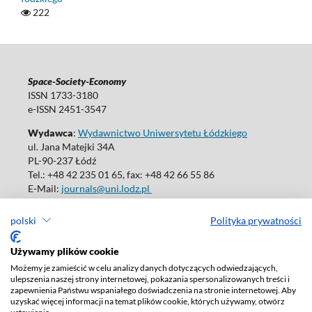
222
Space-Society-Economy
ISSN 1733-3180
e-ISSN 2451-3547
Wydawca
:
Wydawnictwo Uniwersytetu Łódzkiego
ul. Jana Matejki 34A
PL-90-237 Łódź
Tel.: +48 42 235 01 65, fax: +48 42 66 55 86
E-Mail:
journals@uni.lodz.pl
polski
Polityka prywatności
Używamy plików cookie
Deklaracja dostępności
Możemy je zamieścić w celu analizy danych dotyczących odwiedzających,
ulepszenia naszej strony internetowej, pokazania spersonalizowanych treści i
zapewnienia Państwu wspaniałego doświadczenia na stronie internetowej. Aby
uzyskać więcej informacji na temat plików cookie, których używamy, otwórz