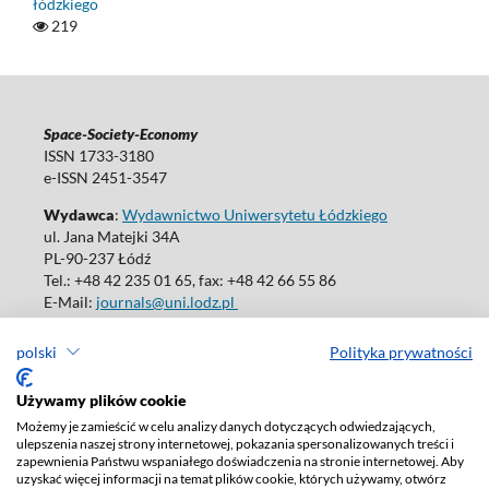
łódzkiego
219
Space-Society-Economy
ISSN 1733-3180
e-ISSN 2451-3547
Wydawca
:
Wydawnictwo Uniwersytetu Łódzkiego
ul. Jana Matejki 34A
PL-90-237 Łódź
Tel.: +48 42 235 01 65, fax: +48 42 66 55 86
E-Mail:
journals@uni.lodz.pl
polski
Polityka prywatności
Używamy plików cookie
Deklaracja dostępności
Możemy je zamieścić w celu analizy danych dotyczących odwiedzających,
ulepszenia naszej strony internetowej, pokazania spersonalizowanych treści i
zapewnienia Państwu wspaniałego doświadczenia na stronie internetowej. Aby
uzyskać więcej informacji na temat plików cookie, których używamy, otwórz