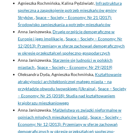
Agnieszka Rochmińska, Kalina Pędziwiatr,
Infrastruktura
społeczna a zaspokojenie potrzeb mieszkańców gminy
Stryków
,
Space – Society – Economy: Nr 21 (2017):
Środowisko zamieszkania a potrzeby mieszkańców
Anna Janiszewska,
Drugie przejście demograficzne w
Europie i jego implikacje
,
Space – Society – Economy: Nr
12 (2013): Przemiany w sferze zachowań demograficznych
w okresie przekształceń społeczno-gospodarczych
Anna Janiszewska,
Starzenie się ludności w polskich
miastach
,
Space – Society – Economy: Nr 29 (2019)
Oleksandra Dyda, Agnieszka Rochmińska,
Kształtowanie
atrakcyjności architektonicznej małego miasta – na
przykładzie obwodu lwowskiego (Ukraina)
,
Space – Society
– Economy: Nr 25 (2018): Studia nad kształtowaniem
krajobrazu mieszkaniowego
Anna Janiszewska,
Małżeństwa vs związki nieformalne w
opiniach młodych mieszkańców Łodzi
,
Space – Society –
Economy: Nr 12 (2013): Przemiany w sferze zachowań
demograficznych w okresie przekształceń społeczno-