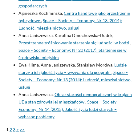
gospodarczych
Agnieszka Rochmińska,
Centra handlowe jako przestrzenie
hybrydowe
,
Space – Society – Economy: Nr 13 (2014):
Ludność, mieszkalnictwo, usługi
Anna Janiszewska, Karolina Dmochowska-Dudek,
Przestrzenne zróżnicowanie starzenia się ludności w Łodzi
,
Space – Society – Economy: Nr 20 (2017): Starzenie się w
środowisku miejskim
Ewa Klima, Anna Janiszewska, Stanisław Mordwa,
Ludzie
starzy a ich jakość życia – wyzwania dla geografii
,
Space –
Society – Economy: Nr 13 (2014): Ludność, mieszkalnictwo,
usługi
Anna Janiszewska,
Obraz starości demograficznej w krajach
UE a stan zdrowia jej mieszkańców
,
Space – Society –
Economy: Nr 14 (2015): Jakość życia ludzi starych –
wybrane problemy
1
2
3
>
>>