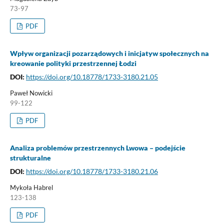
73-97
PDF
Wpływ organizacji pozarządowych i inicjatyw społecznych na
kreowanie polityki przestrzennej Łodzi
DOI:
https://doi.org/10.18778/1733-3180.21.05
Paweł Nowicki
99-122
PDF
Analiza problemów przestrzennych Lwowa – podejście
strukturalne
DOI:
https://doi.org/10.18778/1733-3180.21.06
Mykoła Habrel
123-138
PDF