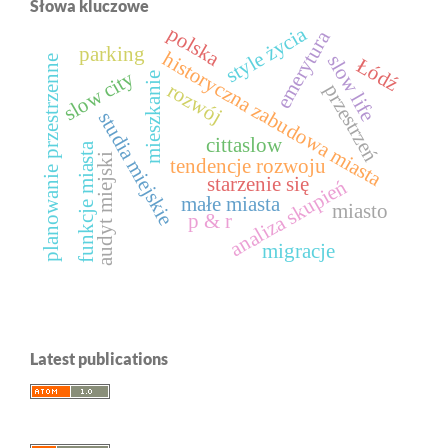
Słowa kluczowe
polska
style życia
emerytura
parking
historyczna zabudowa miasta
slow life
Łódź
planowanie przestrzenne
slow city
mieszkanie
rozwój
przestrzeń
studia miejskie
cittaslow
funkcje miasta
audyt miejski
tendencje rozwoju
starzenie się
analiza skupień
małe miasta
miasto
p & r
migracje
Latest publications