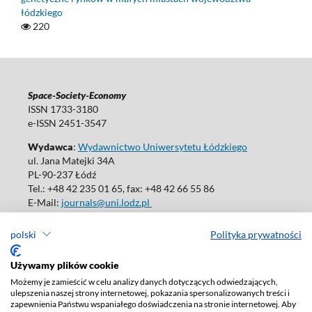
łódzkiego
220
Space-Society-Economy
ISSN 1733-3180
e-ISSN 2451-3547
Wydawca
:
Wydawnictwo Uniwersytetu Łódzkiego
ul. Jana Matejki 34A
PL-90-237 Łódź
Tel.: +48 42 235 01 65, fax: +48 42 66 55 86
E-Mail:
journals@uni.lodz.pl
polski
Polityka prywatności
Używamy plików cookie
Deklaracja dostępności
Możemy je zamieścić w celu analizy danych dotyczących odwiedzających,
ulepszenia naszej strony internetowej, pokazania spersonalizowanych treści i
zapewnienia Państwu wspaniałego doświadczenia na stronie internetowej. Aby