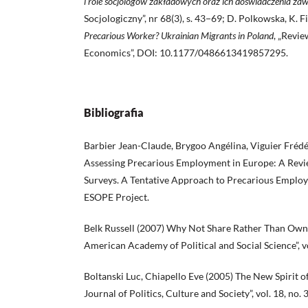
i role socjologów zakładowych oraz ich doświadczenia z
Socjologiczny”, nr 68(3), s. 43−69; D. Polkowska, K. F
Precarious Worker? Ukrainian Migrants in Poland
, „Revie
Economics”, DOI: 10.1177/0486613419857295.
Bibliografia
Barbier Jean-Claude, Brygoo Angélina, Viguier Frédé
Assessing Precarious Employment in Europe: A Revi
Surveys. A Tentative Approach to Precarious Employ
ESOPE Project.
Belk Russell (2007) Why Not Share Rather Than Own?
American Academy of Political and Social Science”, v
Boltanski Luc, Chiapello Eve (2005) The New Spirit of
Journal of Politics, Culture and Society”, vol. 18, no. 