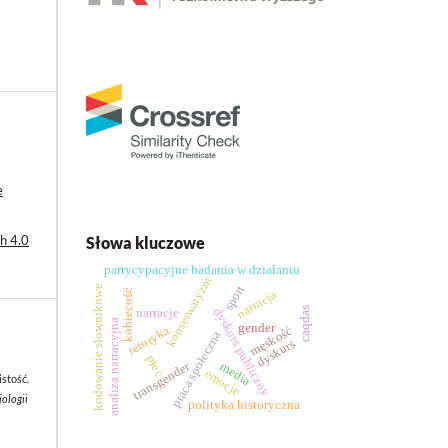
e
h 4.0
Słowa kluczowe
partycypacyjne badania w działaniu
konserwatyzm
sport
kodowanie słownikowe
kobiecość
narracja
caqdas
dyskurs publiczny
narracje
analiza narracyjna
gender
retoryka
męskość
praca społeczna
dyskurs
płeć
transgender
media
emocje
stość.
jologii
polityka historyczna