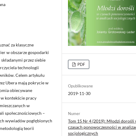
ana
uznać za klasyczne
nier w obszarze gospodarki
 składanymi przez siebie
PDF
rczyciela technologii
owników. Celem artykułu
rzez Ubera mają pokrycie w
Opublikowane
onomia obiecywane
2019-11-30
w kontekście pracy
zamieszczanych w
ali społecznościowych –
Numer
nych wywiadów pogłębionych
Tom 15 Nr 4 (2019): Młodzi dorośli
czasach ponowoczesności w analiza
etodologią teorii
socjologicznych