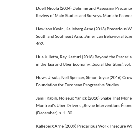
Duell Nicola (2004) Defining and Assessing Precari
Review of Main Studies and Surveys. Munich: Econo
Hewison Kevin, Kalleberg Arne (2013) Precarious Wor
South and Southeast Asia. „American Behavioral Scienti
402.
Hua Julietta, Ray Kasturi (2018) Beyond the Precaria
in the Taxi and Uber Economy. „Social Identities”, vol. 
Huws Ursula, Neil Spencer, Simon Joyce (2016) Crow
Foundation for European Progressive Studies.
Jamil Rabih, Noiseux Yanick (2018) Shake That Mone
Montreal’s Uber Drivers. „Revue Interventions Écono
(December), s. 1–30.
Kalleberg Arne (2009) Precarious Work, Insecure 