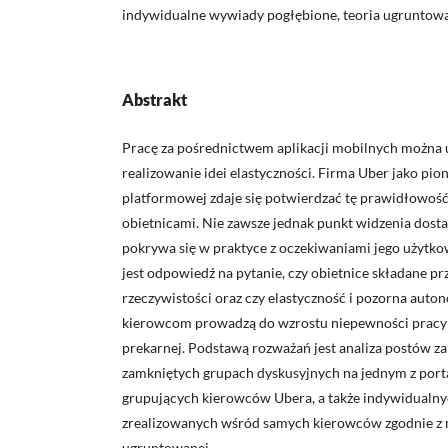
indywidualne wywiady pogłębione, teoria ugruntow
Abstrakt
Pracę za pośrednictwem aplikacji mobilnych można 
realizowanie idei elastyczności. Firma Uber jako pio
platformowej zdaje się potwierdzać tę prawidłowość
obietnicami. Nie zawsze jednak punkt widzenia dosta
pokrywa się w praktyce z oczekiwaniami jego użytk
jest odpowiedź na pytanie, czy obietnice składane p
rzeczywistości oraz czy elastyczność i pozorna aut
kierowcom prowadzą do wzrostu niepewności pracy 
prekarnej. Podstawą rozważań jest analiza postów 
zamkniętych grupach dyskusyjnych na jednym z port
grupujących kierowców Ubera, a także indywidual
zrealizowanych wśród samych kierowców zgodnie z m
ugruntowanej.