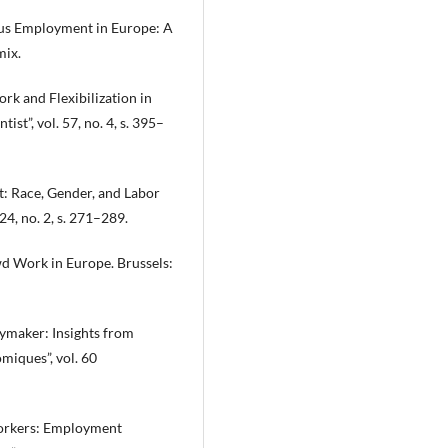
ous Employment in Europe: A
mix.
k and Flexibilization in
st”, vol. 57, no. 4, s. 395–
t: Race, Gender, and Labor
24, no. 2, s. 271–289.
d Work in Europe. Brussels:
ymaker: Insights from
miques”, vol. 60
Workers: Employment