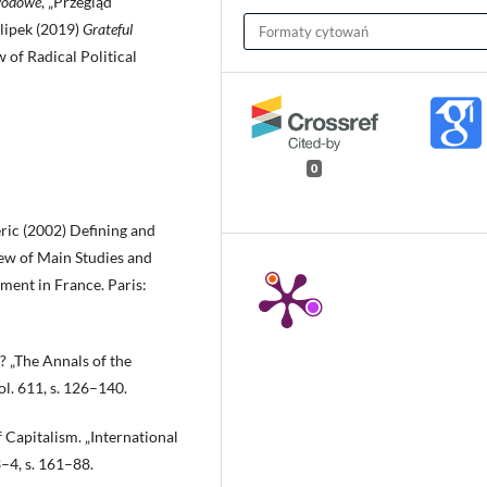
awodowe
, „Przegląd
ilipek (2019)
Grateful
Formaty cytowań
w of Radical Political
0
ric (2002) Defining and
ew of Main Studies and
ment in France. Paris:
 „The Annals of the
ol. 611, s. 126–140.
 Capitalism. „International
3–4, s. 161–88.