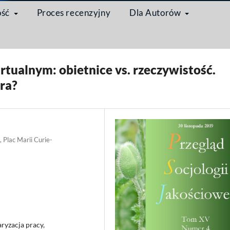
ość
Proces recenzyjny
Dla Autorów
łodzi dorośli w czasach ponowoczesności w analizach socjologicznych
/
Arty
tualnym: obietnice vs. rzeczywistość.
ra?
, Plac Marii Curie-
ryzacja pracy,