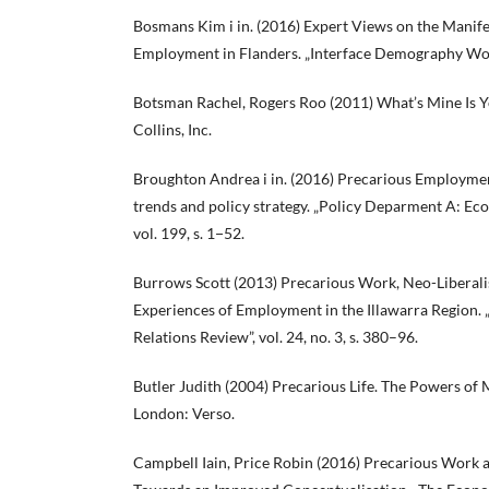
Bosmans Kim i in. (2016) Expert Views on the Manife
Employment in Flanders. „Interface Demography Worki
Botsman Rachel, Rogers Roo (2011) What’s Mine Is 
Collins, Inc.
Broughton Andrea i in. (2016) Precarious Employmen
trends and policy strategy. „Policy Deparment A: Eco
vol. 199, s. 1−52.
Burrows Scott (2013) Precarious Work, Neo-Liberal
Experiences of Employment in the Illawarra Region.
Relations Review”, vol. 24, no. 3, s. 380–96.
Butler Judith (2004) Precarious Life. The Powers of
London: Verso.
Campbell Iain, Price Robin (2016) Precarious Work 