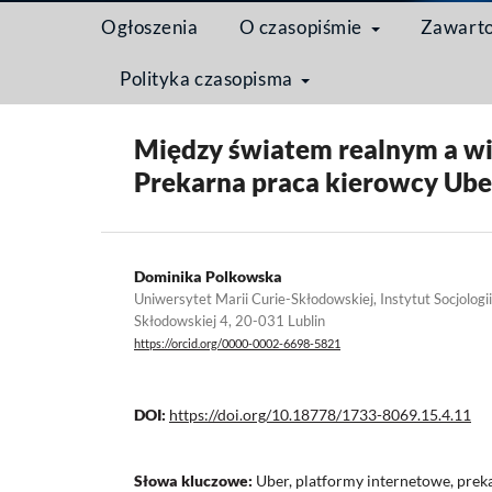
Ogłoszenia
O czasopiśmie
Zawart
Polityka czasopisma
Strona domowa
/
Archiwum
/
Tom 15 Nr 4 (2019): M
Między światem realnym a wir
Prekarna praca kierowcy Ube
Dominika Polkowska
Uniwersytet Marii Curie-Skłodowskiej, Instytut Socjologii
Skłodowskiej 4, 20-031 Lublin
https://orcid.org/0000-0002-6698-5821
DOI:
https://doi.org/10.18778/1733-8069.15.4.11
Słowa kluczowe:
Uber, platformy internetowe, preka