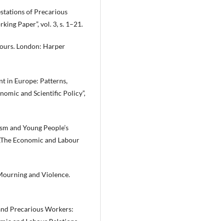
stations of Precarious
ng Paper”, vol. 3, s. 1–21.
Yours. London: Harper
t in Europe: Patterns,
nomic and Scientific Policy”,
ism and Young People’s
 „The Economic and Labour
 Mourning and Violence.
and Precarious Workers: