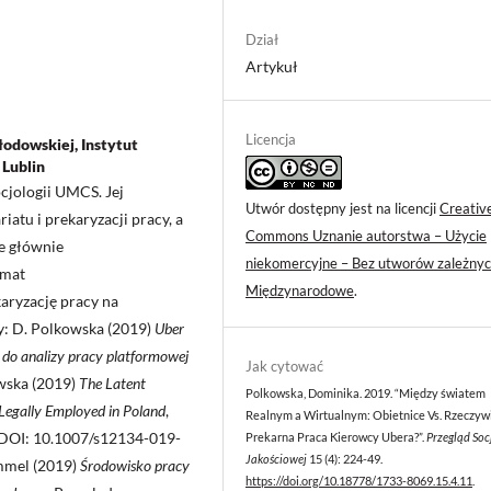
Dział
Artykuł
Licencja
odowskiej, Instytut
 Lublin
cjologii UMCS. Jej
Utwór dostępny jest na licencji
Creativ
atu i prekaryzacji pracy, a
Commons Uznanie autorstwa – Użycie
e głównie
niekomercyjne – Bez utworów zależnyc
emat
Międzynarodowe
.
ryzację pracy na
y: D. Polkowska (2019)
Uber
ci do analizy pracy platformowej
Jak cytować
owska (2019)
The Latent
Polkowska, Dominika. 2019. “Między światem
 Legally Employed in Poland
,
Realnym a Wirtualnym: Obietnice Vs. Rzeczywi
”, DOI: 10.1007/s12134-019-
Prekarna Praca Kierowcy Ubera?”.
Przegląd Soc
Jakościowej
15 (4): 224-49.
immel (2019)
Środowisko pracy
https://doi.org/10.18778/1733-8069.15.4.11
.