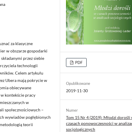
ana
uznać za klasyczne
nier w obszarze gospodarki
 składanymi przez siebie
PDF
rczyciela technologii
owników. Celem artykułu
rzez Ubera mają pokrycie w
Opublikowane
onomia obiecywane
2019-11-30
w kontekście pracy
zamieszczanych w
ali społecznościowych –
Numer
nych wywiadów pogłębionych
Tom 15 Nr 4 (2019): Młodzi dorośli
czasach ponowoczesności w analiza
etodologią teorii
socjologicznych