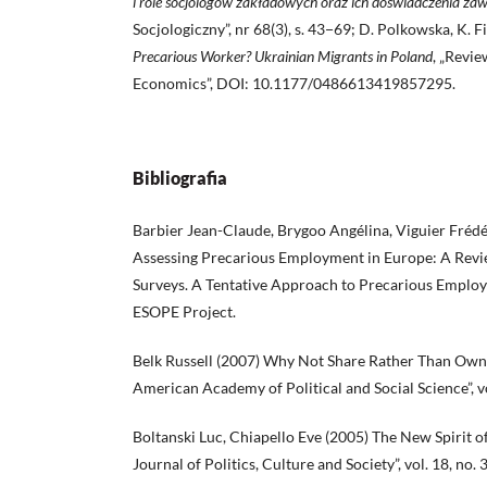
i role socjologów zakładowych oraz ich doświadczenia z
Socjologiczny”, nr 68(3), s. 43−69; D. Polkowska, K. F
Precarious Worker? Ukrainian Migrants in Poland
, „Revie
Economics”, DOI: 10.1177/0486613419857295.
Bibliografia
Barbier Jean-Claude, Brygoo Angélina, Viguier Frédé
Assessing Precarious Employment in Europe: A Revi
Surveys. A Tentative Approach to Precarious Employ
ESOPE Project.
Belk Russell (2007) Why Not Share Rather Than Own?
American Academy of Political and Social Science”, v
Boltanski Luc, Chiapello Eve (2005) The New Spirit of
Journal of Politics, Culture and Society”, vol. 18, no. 