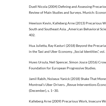
Duell Nicola (2004) Defining and Assessing Precari
Review of Main Studies and Surveys. Munich: Econo
Hewison Kevin, Kalleberg Arne (2013) Precarious Wor
South and Southeast Asia. „American Behavioral Scienti
402.
Hua Julietta, Ray Kasturi (2018) Beyond the Precaria
in the Taxi and Uber Economy. „Social Identities”, vol. 
Huws Ursula, Neil Spencer, Simon Joyce (2016) Crow
Foundation for European Progressive Studies.
Jamil Rabih, Noiseux Yanick (2018) Shake That Mone
Montreal’s Uber Drivers. „Revue Interventions Écono
(December), s. 1–30.
Kalleberg Arne (2009) Precarious Work, Insecure 