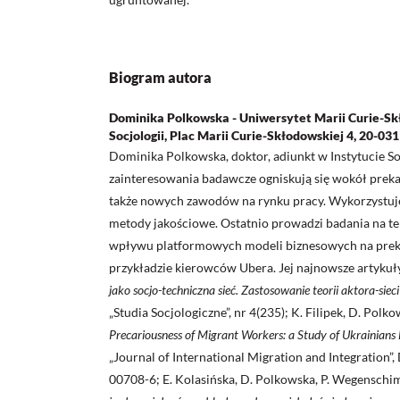
Biogram autora
Dominika Polkowska - Uniwersytet Marii Curie-Skł
Socjologii, Plac Marii Curie-Skłodowskiej 4, 20-031
Dominika Polkowska, doktor, adiunkt w Instytucie So
zainteresowania badawcze ogniskują się wokół prekari
także nowych zawodów na rynku pracy. Wykorzystuj
metody jakościowe. Ostatnio prowadzi badania na t
wpływu platformowych modeli biznesowych na preka
przykładzie kierowców Ubera. Jej najnowsze artykuł
jako socjo-techniczna sieć. Zastosowanie teorii aktora-sie
„Studia Socjologiczne”, nr 4(235); K. Filipek, D. Polk
Precariousness of Migrant Workers: a Study of Ukrainians
„Journal of International Migration and Integration
00708-6; E. Kolasińska, D. Polkowska, P. Wegensch