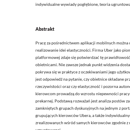
indywidualne wywiady pogłębione, teoria ugruntow
Abstrakt
Pracę za pośrednictwem aplikacji mobilnych można 
realizowanie idei elastyczności. Firma Uber jako pio
platformowej zdaje się potwierdzać tę prawidłowość
obietnicami. Nie zawsze jednak punkt widzenia dosta
pokrywa się w praktyce z oczekiwaniami jego użytk
jest odpowiedź na pytanie, czy obietnice składane p
rzeczywistości oraz czy elastyczność i pozorna aut
kierowcom prowadzą do wzrostu niepewności pracy 
prekarnej. Podstawą rozważań jest analiza postów 
zamkniętych grupach dyskusyjnych na jednym z port
grupujących kierowców Ubera, a także indywidual
zrealizowanych wśród samych kierowców zgodnie z m
ugruntowanej.