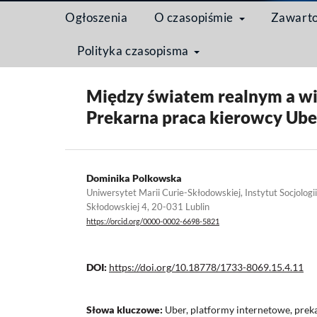
Ogłoszenia
O czasopiśmie
Zawart
Polityka czasopisma
Strona domowa
/
Archiwum
/
Tom 15 Nr 4 (2019): M
Między światem realnym a wir
Prekarna praca kierowcy Ube
Dominika Polkowska
Uniwersytet Marii Curie-Skłodowskiej, Instytut Socjologii
Skłodowskiej 4, 20-031 Lublin
https://orcid.org/0000-0002-6698-5821
DOI:
https://doi.org/10.18778/1733-8069.15.4.11
Słowa kluczowe:
Uber, platformy internetowe, preka