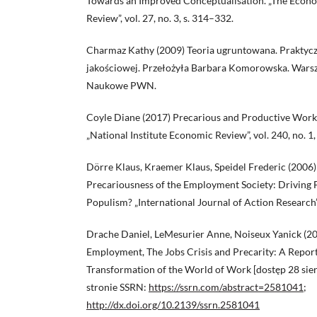
Towards an Improved Conceptualisation. „The Econo
Review”, vol. 27, no. 3, s. 314–332.
Charmaz Kathy (2009) Teoria ugruntowana. Praktycz
jakościowej. Przełożyła Barbara Komorowska. War
Naukowe PWN.
Coyle Diane (2017) Precarious and Productive Work 
„National Institute Economic Review”, vol. 240, no. 1,
Dörre Klaus, Kraemer Klaus, Speidel Frederic (2006)
Precariousness of the Employment Society: Driving 
Populism? „International Journal of Action Research”, 
Drache Daniel, LeMesurier Anne, Noiseux Yanick (2
Employment, The Jobs Crisis and Precarity: A Report
Transformation of the World of Work [dostęp 28 sier
stronie SSRN:
https://ssrn.com/abstract=2581041;
http://dx.doi.org/10.2139/ssrn.2581041