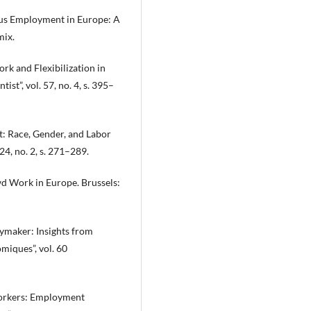
ous Employment in Europe: A
mix.
k and Flexibilization in
st”, vol. 57, no. 4, s. 395–
t: Race, Gender, and Labor
24, no. 2, s. 271–289.
d Work in Europe. Brussels:
ymaker: Insights from
miques”, vol. 60
Workers: Employment