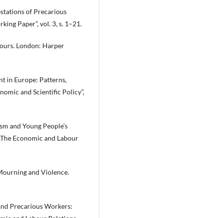
stations of Precarious
ng Paper”, vol. 3, s. 1–21.
Yours. London: Harper
t in Europe: Patterns,
nomic and Scientific Policy”,
ism and Young People’s
 „The Economic and Labour
 Mourning and Violence.
and Precarious Workers: