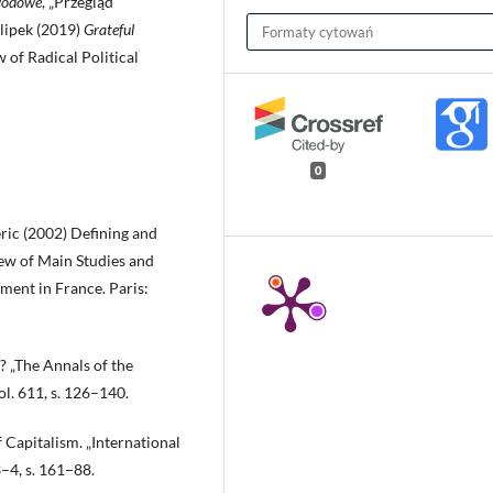
awodowe
, „Przegląd
ilipek (2019)
Grateful
Formaty cytowań
w of Radical Political
0
ric (2002) Defining and
ew of Main Studies and
ment in France. Paris:
 „The Annals of the
ol. 611, s. 126–140.
 Capitalism. „International
3–4, s. 161–88.