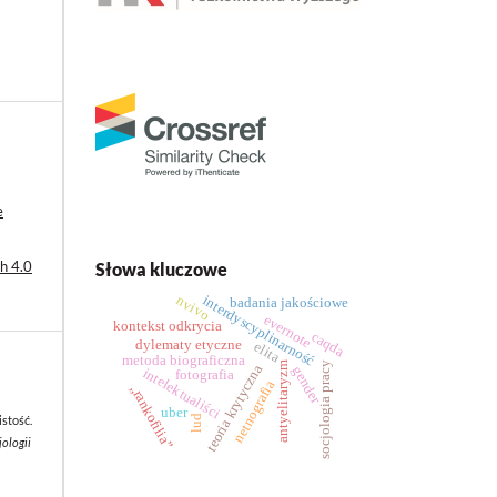
e
h 4.0
Słowa kluczowe
interdyscyplinarność
nvivo
badania jakościowe
evernote
kontekst odkrycia
caqda
dylematy etyczne
elita
metoda biograficzna
socjologia pracy
antyelitaryzm
teoria krytyczna
gender
intelektualiści
fotografia
netnografia
„rankofilia”
uber
lud
stość.
jologii