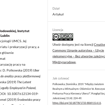
Dział
Artykuł
Licencja
odowskiej, Instytut
 Lublin
cjologii UMCS. Jej
Utwór dostępny jest na licencji
Creativ
atu i prekaryzacji pracy, a
Commons Uznanie autorstwa – Użycie
e głównie
niekomercyjne – Bez utworów zależnyc
emat
Międzynarodowe
.
ryzację pracy na
y: D. Polkowska (2019)
Uber
ci do analizy pracy platformowej
Jak cytować
owska (2019)
The Latent
Polkowska, Dominika. 2019. “Między światem
 Legally Employed in Poland
,
Realnym a Wirtualnym: Obietnice Vs. Rzeczywi
”, DOI: 10.1007/s12134-019-
Prekarna Praca Kierowcy Ubera?”.
Przegląd Soc
Jakościowej
15 (4): 224-49.
immel (2019)
Środowisko pracy
https://doi.org/10.18778/1733-8069.15.4.11
.