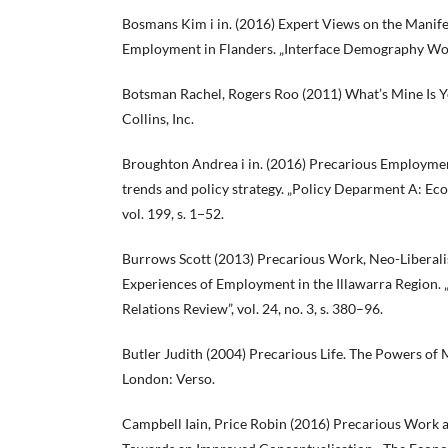
Bosmans Kim i in. (2016) Expert Views on the Manife
Employment in Flanders. „Interface Demography Worki
Botsman Rachel, Rogers Roo (2011) What’s Mine Is 
Collins, Inc.
Broughton Andrea i in. (2016) Precarious Employmen
trends and policy strategy. „Policy Deparment A: Eco
vol. 199, s. 1−52.
Burrows Scott (2013) Precarious Work, Neo-Liberal
Experiences of Employment in the Illawarra Region.
Relations Review”, vol. 24, no. 3, s. 380–96.
Butler Judith (2004) Precarious Life. The Powers of
London: Verso.
Campbell Iain, Price Robin (2016) Precarious Work 