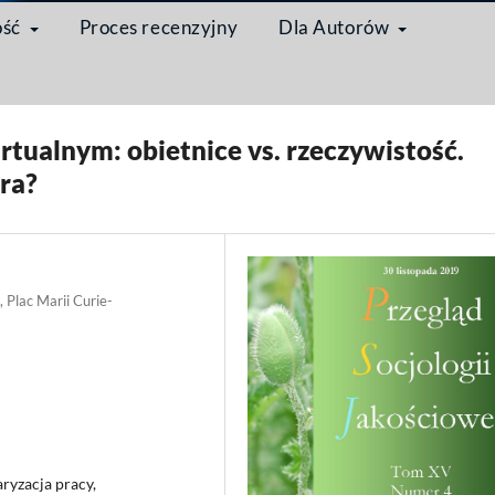
ość
Proces recenzyjny
Dla Autorów
łodzi dorośli w czasach ponowoczesności w analizach socjologicznych
/
Arty
tualnym: obietnice vs. rzeczywistość.
ra?
, Plac Marii Curie-
ryzacja pracy,