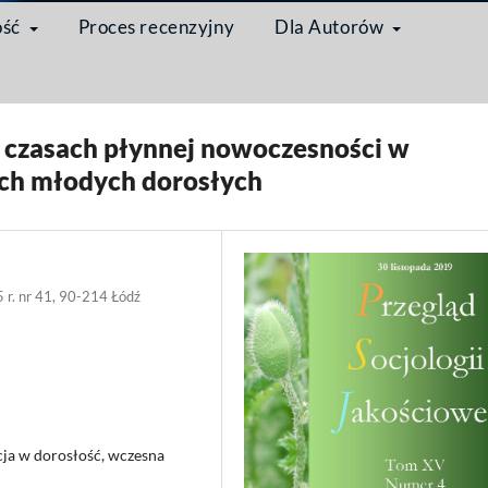
ość
Proces recenzyjny
Dla Autorów
łodzi dorośli w czasach ponowoczesności w analizach socjologicznych
/
Arty
w czasach płynnej nowoczesności w
ch młodych dorosłych
5 r. nr 41, 90-214 Łódź
cja w dorosłość, wczesna