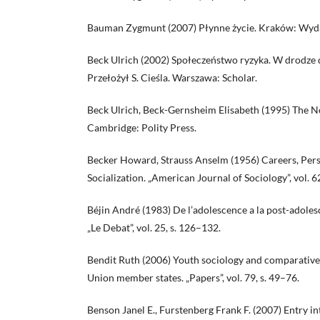
Bauman Zygmunt (2007) Płynne życie. Kraków: Wyda
Beck Ulrich (2002) Społeczeństwo ryzyka. W drodze 
Przełożył S. Cieśla. Warszawa: Scholar.
Beck Ulrich, Beck-Gernsheim Elisabeth (1995) The N
Cambridge: Polity Press.
Becker Howard, Strauss Anselm (1956) Careers, Pers
Socialization. „American Journal of Sociology”, vol. 62
Béjin André (1983) De l’adolescence a la post-adoles
„Le Debat”, vol. 25, s. 126–132.
Bendit Ruth (2006) Youth sociology and comparative 
Union member states. „Papers”, vol. 79, s. 49–76.
Benson Janel E., Furstenberg Frank F. (2007) Entry in