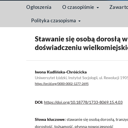
Ogłoszenia
O czasopiśmie
Zawart
Polityka czasopisma
Strona domowa
/
Archiwum
/
Tom 15 Nr 4 (2019): M
Stawanie się osobą dorosłą 
doświadczeniu wielkomiejski
Iwona Kudlińska-Chróścicka
Uniwersytet Łódzki, Instytut Socjologii, ul. Rewolucji 190
https://orcid.org/0000-0002-1277-2695
DOI:
https://doi.org/10.18778/1733-8069.15.4.03
Słowa kluczowe:
stawanie się osobą dorosłą, tranzy
dorosłość, tożsamość, płynna nowoczesność