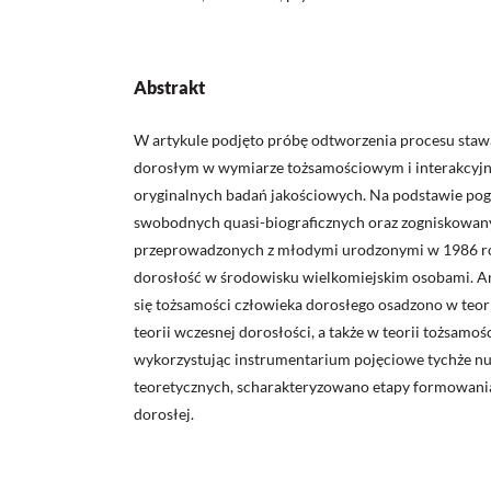
Abstrakt
W artykule podjęto próbę odtworzenia procesu staw
dorosłym w wymiarze tożsamościowym i interakcyj
oryginalnych badań jakościowych. Na podstawie p
swobodnych quasi-biograficznych oraz zogniskow
przeprowadzonych z młodymi urodzonymi w 1986 r
dorosłość w środowisku wielkomiejskim osobami. Ana
się tożsamości człowieka dorosłego osadzono w teor
teorii wczesnej dorosłości, a także w teorii tożsamośc
wykorzystując instrumentarium pojęciowe tychże n
teoretycznych, scharakteryzowano etapy formowania
dorosłej.