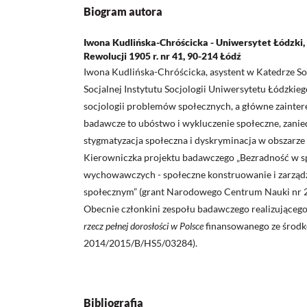
Biogram autora
Iwona Kudlińska-Chróścicka - Uniwersytet Łódzki, In
Rewolucji 1905 r. nr 41, 90-214 Łódź
Iwona Kudlińska-Chróścicka, asystent w Katedrze Soc
Socjalnej Instytutu Socjologii Uniwersytetu Łódzkiego
socjologii problemów społecznych, a główne zaint
badawcze to ubóstwo i wykluczenie społeczne, zanie
stygmatyzacja społeczna i dyskryminacja w obszarze p
Kierowniczka projektu badawczego „Bezradność w 
wychowawczych - społeczne konstruowanie i zarzą
społecznym” (grant Narodowego Centrum Nauki nr
Obecnie członkini zespołu badawczego realizującego
rzecz pełnej dorosłości w Polsce
finansowanego ze środ
2014/2015/B/HS5/03284).
Bibliografia