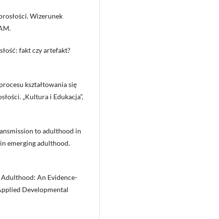
orosłości. Wizerunek
UAM.
łość: fakt czy artefakt?
procesu kształtowania się
słości. „Kultura i Edukacja”,
ansmission to adulthood in
 in emerging adulthood.
 Adulthood: An Evidence-
„Applied Developmental