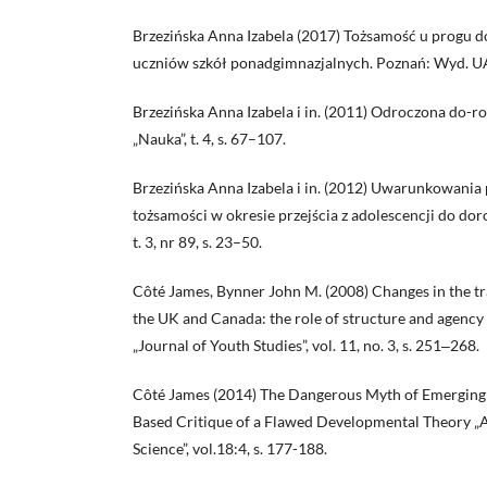
Brzezińska Anna Izabela (2017) Tożsamość u progu d
uczniów szkół ponadgimnazjalnych. Poznań: Wyd. 
Brzezińska Anna Izabela i in. (2011) Odroczona do-ros
„Nauka”, t. 4, s. 67–107.
Brzezińska Anna Izabela i in. (2012) Uwarunkowania 
tożsamości w okresie przejścia z adolescencji do doro
t. 3, nr 89, s. 23–50.
Côté James, Bynner John M. (2008) Changes in the tr
the UK and Canada: the role of structure and agency
„Journal of Youth Studies”, vol. 11, no. 3, s. 251‒268.
Côté James (2014) The Dangerous Myth of Emerging
Based Critique of a Flawed Developmental Theory 
Science”, vol.18:4, s. 177-188.