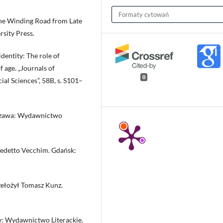
Formaty cytowań
The Winding Road from Late
sity Press.
dentity: The role of
f age. „Journals of
0
al Sciences”, 58B, s. S101–
szawa: Wydawnictwo
edetto Vecchim. Gdańsk:
ełożył Tomasz Kunz.
: Wydawnictwo Literackie.