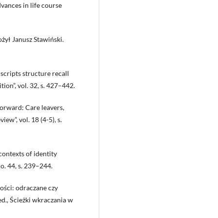
vances in life course
ożył Janusz Stawiński.
scripts structure recall
on”, vol. 32, s. 427–442.
forward: Care leavers,
ew”, vol. 18 (4-5), s.
ontexts of identity
no. 44, s. 239–244.
ości: odraczane czy
ed., Ścieżki wkraczania w