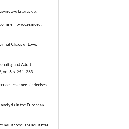
wnictwo Literackie.
do innej nowoczesności.
ormal Chaos of Love.
onality and Adult
, no. 3, s. 254–263.
cence: lesannee-sindecises.
analysis in the European
to adulthood: are adult role