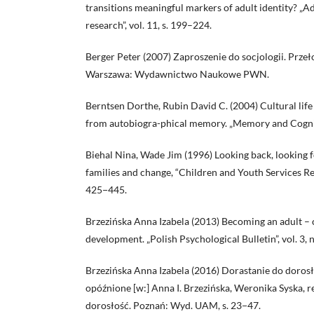
transitions meaningful markers of adult identity? „Ad
research”, vol. 11, s. 199–224.
Berger Peter (2007) Zaproszenie do socjologii. Przeł
Warszawa: Wydawnictwo Naukowe PWN.
Berntsen Dorthe, Rubin David C. (2004) Cultural life 
from autobiogra-phical memory. „Memory and Cogniti
Biehal Nina, Wade Jim (1996) Looking back, looking 
families and change, “Children and Youth Services Revi
425−445.
Brzezińska Anna Izabela (2013) Becoming an adult – c
development. „Polish Psychological Bulletin”, vol. 3, 
Brzezińska Anna Izabela (2016) Dorastanie do dorosł
opóźnione [w:] Anna I. Brzezińska, Weronika Syska, r
dorosłość. Poznań: Wyd. UAM, s. 23−47.