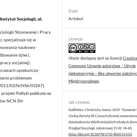
Dział
Artykuł
stytut Socjologii, ul.
jologii Stosowanej i Pracy
Licencja
, specjalizuje się w
eresowania naukowo-
dbywanie dzieci,
Utwór dostępny jest na licencji
Creativ
racy socjalnej).
Commons Uznanie autorstwa – Użycie
sprawach opiekuńczo-
niekomercyjne – Bez utworów zależnyc
dzanie problemem
Międzynarodowe
.
 2011/03/N/HS6/03267).
 projekt
Polityki publiczne na
ków NCN (Nr
Jak cytować
Kudlińska-Chróścicka, Iwona. 2019. “Stawanie 
Osobą dorosłą W Czasach płynnej nowoczesn
doświadczeniu Wielkomiejskich młodych doros
Przegląd Socjologii Jakościowej
15 (4): 34-60.
https://doi.org/10.18778/1733-8069.15.4.03
.