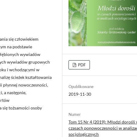
ania się człowiekiem
nym na podstawie
ogłębionych wywiadów
anych wywiadów grupowych
PDF
oku i wchodzącymi w
lizę ścieżek kształtowania
ii płynnej nowoczesności,
Opublikowane
i, a następnie,
2019-11-30
urtów
 się tożsamości osoby
Numer
Tom 15 Nr 4 (2019): Młodzi dorośli
czasach ponowoczesności w analiza
socjologicznych