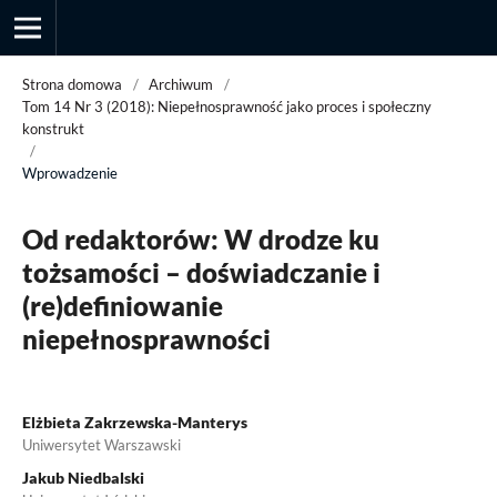
Strona domowa
/
Archiwum
/
Tom 14 Nr 3 (2018): Niepełnosprawność jako proces i społeczny
konstrukt
/
Przegląd Socjologii Jakościowej
Wprowadzenie
Od redaktorów: W drodze ku
tożsamości – doświadczanie i
(re)definiowanie
niepełnosprawności
Elżbieta Zakrzewska-Manterys
Uniwersytet Warszawski
Jakub Niedbalski