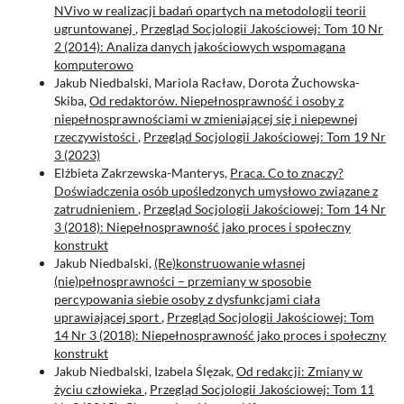
NVivo w realizacji badań opartych na metodologii teorii
ugruntowanej
,
Przegląd Socjologii Jakościowej: Tom 10 Nr
2 (2014): Analiza danych jakościowych wspomagana
komputerowo
Jakub Niedbalski, Mariola Racław, Dorota Żuchowska-
Skiba,
Od redaktorów. Niepełnosprawność i osoby z
niepełnosprawnościami w zmieniającej się i niepewnej
rzeczywistości
,
Przegląd Socjologii Jakościowej: Tom 19 Nr
3 (2023)
Elżbieta Zakrzewska-Manterys,
Praca. Co to znaczy?
Doświadczenia osób upośledzonych umysłowo związane z
zatrudnieniem
,
Przegląd Socjologii Jakościowej: Tom 14 Nr
3 (2018): Niepełnosprawność jako proces i społeczny
konstrukt
Jakub Niedbalski,
(Re)konstruowanie własnej
(nie)pełnosprawności – przemiany w sposobie
percypowania siebie osoby z dysfunkcjami ciała
uprawiającej sport
,
Przegląd Socjologii Jakościowej: Tom
14 Nr 3 (2018): Niepełnosprawność jako proces i społeczny
konstrukt
Jakub Niedbalski, Izabela Ślęzak,
Od redakcji: Zmiany w
życiu człowieka
,
Przegląd Socjologii Jakościowej: Tom 11