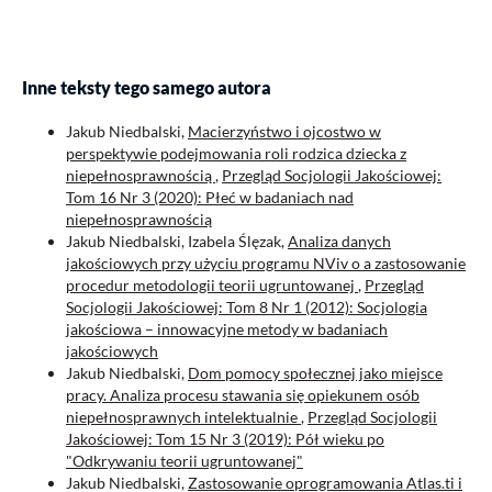
Inne teksty tego samego autora
Jakub Niedbalski,
Macierzyństwo i ojcostwo w
perspektywie podejmowania roli rodzica dziecka z
niepełnosprawnością
,
Przegląd Socjologii Jakościowej:
Tom 16 Nr 3 (2020): Płeć w badaniach nad
niepełnosprawnością
Jakub Niedbalski, Izabela Ślęzak,
Analiza danych
jakościowych przy użyciu programu NViv o a zastosowanie
procedur metodologii teorii ugruntowanej
,
Przegląd
Socjologii Jakościowej: Tom 8 Nr 1 (2012): Socjologia
jakościowa – innowacyjne metody w badaniach
jakościowych
Jakub Niedbalski,
Dom pomocy społecznej jako miejsce
pracy. Analiza procesu stawania się opiekunem osób
niepełnosprawnych intelektualnie
,
Przegląd Socjologii
Jakościowej: Tom 15 Nr 3 (2019): Pół wieku po
"Odkrywaniu teorii ugruntowanej"
Jakub Niedbalski,
Zastosowanie oprogramowania Atlas.ti i