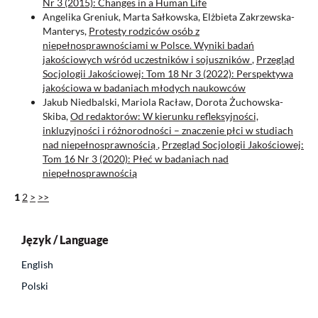
Nr 3 (2015): Changes in a Human Life
Angelika Greniuk, Marta Sałkowska, Elżbieta Zakrzewska-
Manterys,
Protesty rodziców osób z
niepełnosprawnościami w Polsce. Wyniki badań
jakościowych wśród uczestników i sojuszników
,
Przegląd
Socjologii Jakościowej: Tom 18 Nr 3 (2022): Perspektywa
jakościowa w badaniach młodych naukowców
Jakub Niedbalski, Mariola Racław, Dorota Żuchowska-
Skiba,
Od redaktorów: W kierunku refleksyjności,
inkluzyjności i różnorodności – znaczenie płci w studiach
nad niepełnosprawnością
,
Przegląd Socjologii Jakościowej:
Tom 16 Nr 3 (2020): Płeć w badaniach nad
niepełnosprawnością
1
2
>
>>
Język / Language
English
Polski