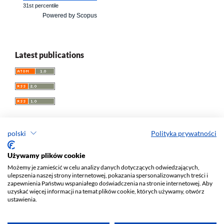
31st percentile
Powered by Scopus
Latest publications
polski
Polityka prywatności
Przegląd Socjologii Jakościowej
Używamy plików cookie
Możemy je zamieścić w celu analizy danych dotyczących odwiedzających,
e-ISSN 1733-8069
ulepszenia naszej strony internetowej, pokazania spersonalizowanych treści i
Redaktor naczelny: Krzysztof Tomasz Konecki
zapewnienia Państwu wspaniałego doświadczenia na stronie internetowej. Aby
uzyskać więcej informacji na temat plików cookie, których używamy, otwórz
Wydawca: Wydawnictwo Uniwersytetu Łódzkiego (
www
)
ustawienia.
Jana Matejki St., no 34A, 90-237 Łódź, Poland
Tel.: 42 235 01 65, fax: 42 66 55 86