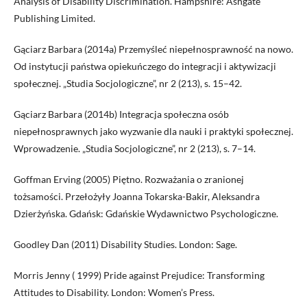
Analysis of Disability Discrimination. Hampshire: Ashgate
Publishing Limited.
Gąciarz Barbara (2014a) Przemyśleć niepełnosprawność na nowo.
Od instytucji państwa opiekuńczego do integracji i aktywizacji
społecznej. „Studia Socjologiczne”, nr 2 (213), s. 15–42.
Gąciarz Barbara (2014b) Integracja społeczna osób
niepełnosprawnych jako wyzwanie dla nauki i praktyki społecznej.
Wprowadzenie. „Studia Socjologiczne”, nr 2 (213), s. 7–14.
Goffman Erving (2005) Piętno. Rozważania o zranionej
tożsamości. Przełożyły Joanna Tokarska-Bakir, Aleksandra
Dzierżyńska. Gdańsk: Gdańskie Wydawnictwo Psychologiczne.
Goodley Dan (2011) Disability Studies. London: Sage.
Morris Jenny ( 1999) Pride against Prejudice: Transforming
Attitudes to Disability. London: Women’s Press.