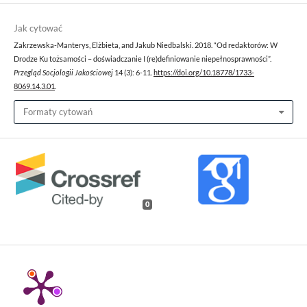
Jak cytować
Zakrzewska-Manterys, Elżbieta, and Jakub Niedbalski. 2018. “Od redaktorów: W
Drodze Ku tożsamości – doświadczanie I (re)definiowanie niepełnosprawności”.
Przegląd Socjologii Jakościowej
14 (3): 6-11.
https://doi.org/10.18778/1733-
8069.14.3.01
.
Formaty cytowań
0