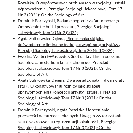
Rozalska,
O współczesnych problemach w socjologii sztuki.
Wprowadzenie
,
Przegląd Socjologii Jakościowej: Tom 17
Nr 3 (2021): On the Sociology of Art
Dominik Porczyński,
Badanie pogranicza fantomowego.
Omówienie technik i procedur
,
Przegląd Socjologii
Jakościowej: Tom 20 Nr 2 (2024)
Agata Sulikowska-Dejena,
Plener malarski jako
doświadczenie liminalne budujące wspólnotę artystów
,
Przegląd Socjologii Jakościowej: Tom 20 Nr 3 (2024)
Ewelina Wejbert-Wąsiewicz,
Spotkania z kinem polskim.
Socjologiczne studium kina ruchomego
,
Przegląd
Socjologii Jakościowej: Tom 17 Nr 3 (2021): On the
Sociology of Art
Agata Sulikowska-Dejena,
Dwa paradygmaty – dwa światy
sztuki. O konstruowaniu różnicy jako strategii
uprawomocnienia koncepcji artysty i sztuki
,
Przegląd
Socjologii Jakościowej: Tom 17 Nr 3 (2021): On the
Sociology of Art
Dominik Porczyński, Agata Rozalska,
Uobecnianie
przeszłości w muzeach lokalnych. Uwagi o wykorzystaniu
sztuki w kreowaniu reprezentacji lokalności
,
Przegląd
Socjologii Jakościowej: Tom 17 Nr 3 (2021): On the