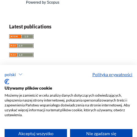
Powered by Scopus
Latest publications
polski
Polityka prywatności
Przegląd Socjologii Jakościowej
Używamy plików cookie
Możemy je zamieścić w celu analizy danych dotyczących odwiedzających,
e-ISSN 1733-8069
ulepszenia naszej strony internetowej, pokazania spersonalizowanych treści i
Redaktor naczelny: Krzysztof Tomasz Konecki
zapewnienia Państwu wspaniałego doświadczenia na stronie internetowej. Aby
uzyskać więcej informacji na temat plików cookie, których używamy, otwórz
Wydawca: Wydawnictwo Uniwersytetu Łódzkiego (
www
)
ustawienia.
Jana Matejki St., no 34A, 90-237 Łódź, Poland
Tel.: 42 235 01 65, fax: 42 66 55 86
Biuro:
journals@uni.lodz.pl
Akceptuj wszystko
Nie zgadzam się