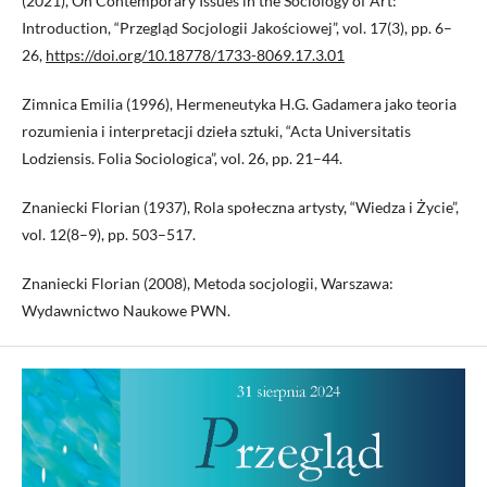
(2021), On Contemporary Issues in the Sociology of Art:
Introduction, “Przegląd Socjologii Jakościowej”, vol. 17(3), pp. 6–
26,
https://doi.org/10.18778/1733-8069.17.3.01
Zimnica Emilia (1996), Hermeneutyka H.G. Gadamera jako teoria
rozumienia i interpretacji dzieła sztuki, “Acta Universitatis
Lodziensis. Folia Sociologica”, vol. 26, pp. 21–44.
Znaniecki Florian (1937), Rola społeczna artysty, “Wiedza i Życie”,
vol. 12(8–9), pp. 503–517.
Znaniecki Florian (2008), Metoda socjologii, Warszawa:
Wydawnictwo Naukowe PWN.