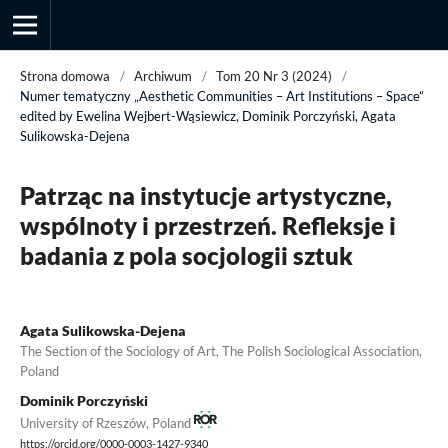
Strona domowa
/
Archiwum
/
Tom 20 Nr 3 (2024)
/
Numer tematyczny „Aesthetic Communities – Art Institutions – Space”
edited by Ewelina Wejbert-Wąsiewicz, Dominik Porczyński, Agata
Sulikowska-Dejena
Przegląd Socjologii Jakościowej
Patrząc na instytucje artystyczne,
wspólnoty i przestrzeń. Refleksje i
badania z pola socjologii sztuk
Agata Sulikowska-Dejena
The Section of the Sociology of Art, The Polish Sociological Association,
Poland
Dominik Porczyński
University of Rzeszów, Poland
https://orcid.org/0000-0003-1427-9340