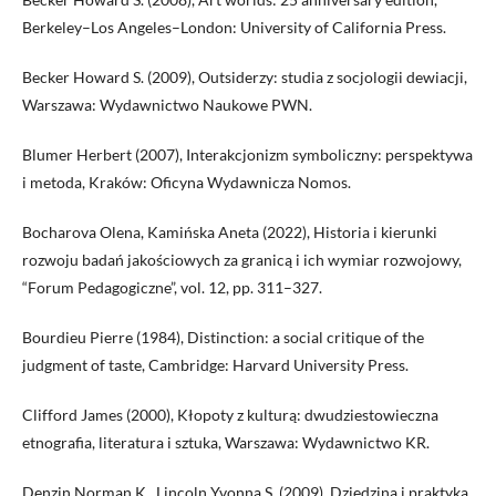
Berkeley–Los Angeles–London: University of California Press.
Becker Howard S. (2009), Outsiderzy: studia z socjologii dewiacji,
Warszawa: Wydawnictwo Naukowe PWN.
Blumer Herbert (2007), Interakcjonizm symboliczny: perspektywa
i metoda, Kraków: Oficyna Wydawnicza Nomos.
Bocharova Olena, Kamińska Aneta (2022), Historia i kierunki
rozwoju badań jakościowych za granicą i ich wymiar rozwojowy,
“Forum Pedagogiczne”, vol. 12, pp. 311–327.
Bourdieu Pierre (1984), Distinction: a social critique of the
judgment of taste, Cambridge: Harvard University Press.
Clifford James (2000), Kłopoty z kulturą: dwudziestowieczna
etnografia, literatura i sztuka, Warszawa: Wydawnictwo KR.
Denzin Norman K., Lincoln Yvonna S. (2009), Dziedzina i praktyka