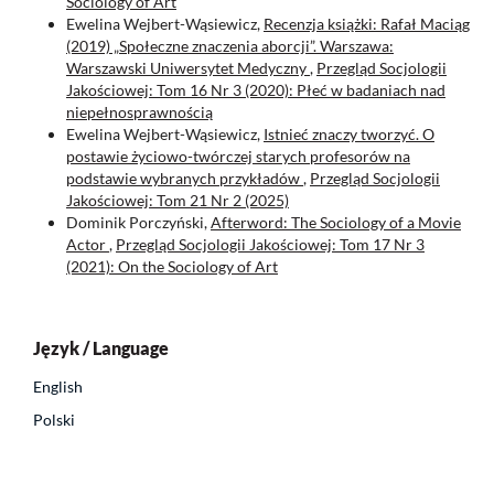
Sociology of Art
Ewelina Wejbert-Wąsiewicz,
Recenzja książki: Rafał Maciąg
(2019) „Społeczne znaczenia aborcji”. Warszawa:
Warszawski Uniwersytet Medyczny
,
Przegląd Socjologii
Jakościowej: Tom 16 Nr 3 (2020): Płeć w badaniach nad
niepełnosprawnością
Ewelina Wejbert-Wąsiewicz,
Istnieć znaczy tworzyć. O
postawie życiowo-twórczej starych profesorów na
podstawie wybranych przykładów
,
Przegląd Socjologii
Jakościowej: Tom 21 Nr 2 (2025)
Dominik Porczyński,
Afterword: The Sociology of a Movie
Actor
,
Przegląd Socjologii Jakościowej: Tom 17 Nr 3
(2021): On the Sociology of Art
Język / Language
English
Polski