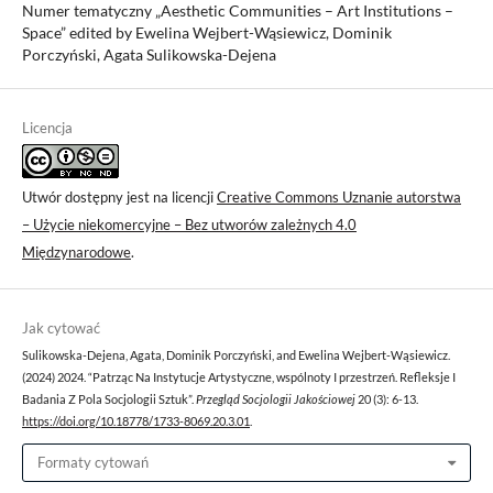
Numer tematyczny „Aesthetic Communities – Art Institutions –
Space” edited by Ewelina Wejbert-Wąsiewicz, Dominik
Porczyński, Agata Sulikowska-Dejena
Licencja
Utwór dostępny jest na licencji
Creative Commons Uznanie autorstwa
– Użycie niekomercyjne – Bez utworów zależnych 4.0
Międzynarodowe
.
Jak cytować
Sulikowska-Dejena, Agata, Dominik Porczyński, and Ewelina Wejbert-Wąsiewicz.
(2024) 2024. “Patrząc Na Instytucje Artystyczne, wspólnoty I przestrzeń. Refleksje I
Badania Z Pola Socjologii Sztuk”.
Przegląd Socjologii Jakościowej
20 (3): 6-13.
https://doi.org/10.18778/1733-8069.20.3.01
.
Formaty cytowań