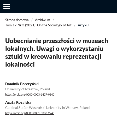
Strona domowa
/
Archiwum
/
Tom 17 Nr 3 (2021): On the Sociology of Art
/
Artykuł
Przegląd Socjologii Jakościowej
Uobecnianie przeszłości w muzeach
lokalnych. Uwagi o wykorzystaniu
sztuki w kreowaniu reprezentacji
lokalności
Dominik Porczyński
University of Rzeszów, Poland
https://orcid.org/0000-0003-1427-9340
Agata Rozalska
Cardinal Stefan Wyszyński University in Warsaw, Poland
https://orcid.org/0000-0001-5386-2745