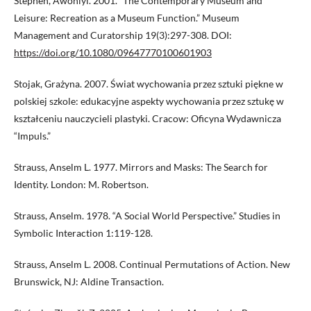
Stephen, Awoniyi. 2001. “The Contemporary Museum and
Leisure: Recreation as a Museum Function.” Museum
Management and Curatorship 19(3):297-308. DOI:
https://doi.org/10.1080/09647770100601903
Stojak, Grażyna. 2007. Świat wychowania przez sztuki piękne w
polskiej szkole: edukacyjne aspekty wychowania przez sztukę w
kształceniu nauczycieli plastyki. Cracow: Oficyna Wydawnicza
“Impuls.”
Strauss, Anselm L. 1977. Mirrors and Masks: The Search for
Identity. London: M. Robertson.
Strauss, Anselm. 1978. “A Social World Perspective.” Studies in
Symbolic Interaction 1:119-128.
Strauss, Anselm L. 2008. Continual Permutations of Action. New
Brunswick, NJ: Aldine Transaction.