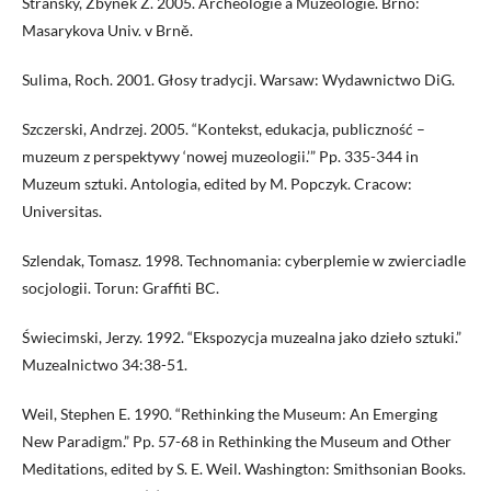
Stránsky, Zbyněk Z. 2005. Archeologie a Muzeologie. Brno:
Masarykova Univ. v Brně.
Sulima, Roch. 2001. Głosy tradycji. Warsaw: Wydawnictwo DiG.
Szczerski, Andrzej. 2005. “Kontekst, edukacja, publiczność –
muzeum z perspektywy ‘nowej muzeologii.’” Pp. 335-344 in
Muzeum sztuki. Antologia, edited by M. Popczyk. Cracow:
Universitas.
Szlendak, Tomasz. 1998. Technomania: cyberplemie w zwierciadle
socjologii. Torun: Graffiti BC.
Świecimski, Jerzy. 1992. “Ekspozycja muzealna jako dzieło sztuki.”
Muzealnictwo 34:38-51.
Weil, Stephen E. 1990. “Rethinking the Museum: An Emerging
New Paradigm.” Pp. 57-68 in Rethinking the Museum and Other
Meditations, edited by S. E. Weil. Washington: Smithsonian Books.