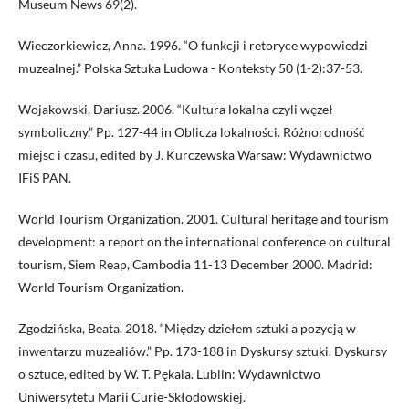
Museum News 69(2).
Wieczorkiewicz, Anna. 1996. “O funkcji i retoryce wypowiedzi
muzealnej.” Polska Sztuka Ludowa - Konteksty 50 (1-2):37-53.
Wojakowski, Dariusz. 2006. “Kultura lokalna czyli węzeł
symboliczny.” Pp. 127-44 in Oblicza lokalności. Różnorodność
miejsc i czasu, edited by J. Kurczewska Warsaw: Wydawnictwo
IFiS PAN.
World Tourism Organization. 2001. Cultural heritage and tourism
development: a report on the international conference on cultural
tourism, Siem Reap, Cambodia 11-13 December 2000. Madrid:
World Tourism Organization.
Zgodzińska, Beata. 2018. “Między dziełem sztuki a pozycją w
inwentarzu muzealiów.” Pp. 173-188 in Dyskursy sztuki. Dyskursy
o sztuce, edited by W. T. Pękala. Lublin: Wydawnictwo
Uniwersytetu Marii Curie-Skłodowskiej.