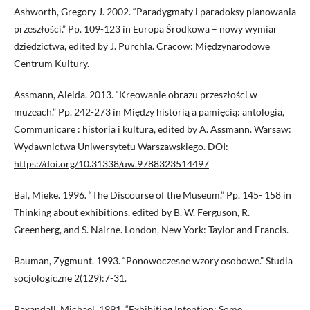
Ashworth, Gregory J. 2002. “Paradygmaty i paradoksy planowania
przeszłości.” Pp. 109-123 in Europa Środkowa – nowy wymiar
dziedzictwa, edited by J. Purchla. Cracow: Międzynarodowe
Centrum Kultury.
Assmann, Aleida. 2013. “Kreowanie obrazu przeszłości w
muzeach.” Pp. 242-273 in Między historią a pamięcią: antologia,
Communicare : historia i kultura, edited by A. Assmann. Warsaw:
Wydawnictwa Uniwersytetu Warszawskiego. DOI:
https://doi.org/10.31338/uw.9788323514497
Bal, Mieke. 1996. “The Discourse of the Museum.” Pp. 145- 158 in
Thinking about exhibitions, edited by B. W. Ferguson, R.
Greenberg, and S. Nairne. London, New York: Taylor and Francis.
Bauman, Zygmunt. 1993. “Ponowoczesne wzory osobowe.” Studia
socjologiczne 2(129):7-31.
Baxandall, Michael. 1991. “Exhibiting Intention: Some