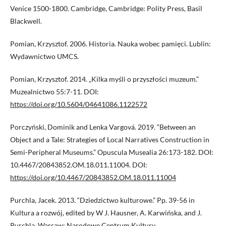
Venice 1500-1800. Cambridge, Cambridge: Polity Press, Basil
Blackwell.
Pomian, Krzysztof. 2006. Historia. Nauka wobec pamięci. Lublin:
Wydawnictwo UMCS.
Pomian, Krzysztof. 2014. „Kilka myśli o przyszłości muzeum.”
Muzealnictwo 55:7-11. DOI:
https://doi.org/10.5604/04641086.1122572
Porczyński, Dominik and Lenka Vargová. 2019. “Between an
Object and a Tale: Strategies of Local Narratives Construction in
Semi-Peripheral Museums.” Opuscula Musealia 26:173-182. DOI:
10.4467/20843852.OM.18.011.11004. DOI:
https://doi.org/10.4467/20843852.OM.18.011.11004
Purchla, Jacek. 2013. “Dziedzictwo kulturowe.” Pp. 39-56 in
Kultura a rozwój, edited by W J. Hausner, A. Karwińska, and J.
Purchla. Warsaw: Narodowe Centrum Kultury.