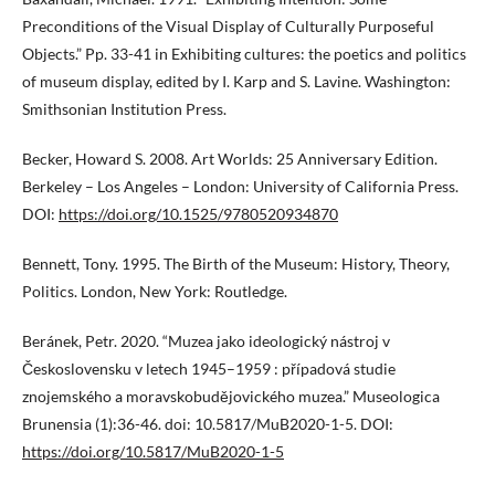
Preconditions of the Visual Display of Culturally Purposeful
Objects.” Pp. 33-41 in Exhibiting cultures: the poetics and politics
of museum display, edited by I. Karp and S. Lavine. Washington:
Smithsonian Institution Press.
Becker, Howard S. 2008. Art Worlds: 25 Anniversary Edition.
Berkeley – Los Angeles – London: University of California Press.
DOI:
https://doi.org/10.1525/9780520934870
Bennett, Tony. 1995. The Birth of the Museum: History, Theory,
Politics. London, New York: Routledge.
Beránek, Petr. 2020. “Muzea jako ideologický nástroj v
Československu v letech 1945–1959 : případová studie
znojemského a moravskobudějovického muzea.” Museologica
Brunensia (1):36-46. doi: 10.5817/MuB2020-1-5. DOI:
https://doi.org/10.5817/MuB2020-1-5