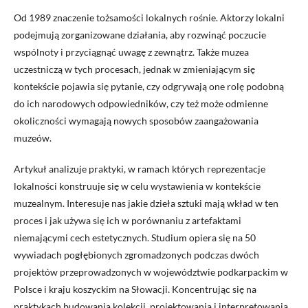
Od 1989 znaczenie tożsamości lokalnych rośnie. Aktorzy lokalni
podejmują zorganizowane działania, aby rozwinąć poczucie
wspólnoty i przyciągnąć uwagę z zewnątrz. Także muzea
uczestniczą w tych procesach, jednak w zmieniającym się
kontekście pojawia się pytanie, czy odgrywają one rolę podobną
do ich narodowych odpowiedników, czy też może odmienne
okoliczności wymagają nowych sposobów zaangażowania
muzeów.
Artykuł analizuje praktyki, w ramach których reprezentacje
lokalności konstruuje się w celu wystawienia w kontekście
muzealnym. Interesuje nas jakie dzieła sztuki mają wkład w ten
proces i jak używa się ich w porównaniu z artefaktami
niemającymi cech estetycznych. Studium opiera się na 50
wywiadach pogłębionych zgromadzonych podczas dwóch
projektów przeprowadzonych w województwie podkarpackim w
Polsce i kraju koszyckim na Słowacji. Koncentrując się na
praktykach budowania kolekcji, projektowania i interpretowania