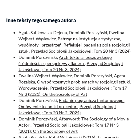
Inne teksty tego samego autora
Agata Sulikowska-Dejena, Dominik Porczyński, Ewelina
Wejbert-Wąsiewicz,
Patrząc na instytucje artystyczne,
wspólnoty i przestrzeń. Refleksje i badania z pola socjologii
sztuk
,
Przegląd Socjologii Jakościowej: Tom 20 Nr 3 (2024)
Dominik Porczyński,
Architektura rzeszowskiego
śródmieścia z perspektywy flanera
,
Przegląd Socjologii
Jakościowej: Tom 20 Nr 3 (2024)
Ewelina Wejbert-Wąsiewicz, Dominik Porczyński, Agata
Rozalska,
O współczesnych problemach w socjologii sztuki.
Wprowadzenie
,
Przegląd Socjologii Jakościowej: Tom 17
Nr 3 (2021): On the Sociology of Art
Dominik Porczyński,
Badanie pogranicza fantomowego.
Omówienie technik i procedur
,
Przegląd Socjologii
Jakościowej: Tom 20 Nr 2 (2024)
Dominik Porczyński,
Afterword: The Sociology of a Movie
Actor
,
Przegląd Socjologii Jakościowej: Tom 17 Nr 3
(2021): On the Sociology of Art
Agata Rozalska,
Rafał Wiśniewski (2016) „Transgresja