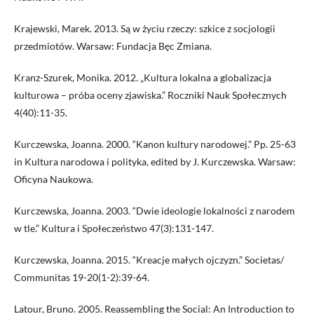
Krajewski, Marek. 2013. Są w życiu rzeczy: szkice z socjologii
przedmiotów. Warsaw: Fundacja Bęc Zmiana.
Kranz-Szurek, Monika. 2012. „Kultura lokalna a globalizacja
kulturowa – próba oceny zjawiska.” Roczniki Nauk Społecznych
4(40):11-35.
Kurczewska, Joanna. 2000. “Kanon kultury narodowej.” Pp. 25-63
in Kultura narodowa i polityka, edited by J. Kurczewska. Warsaw:
Oficyna Naukowa.
Kurczewska, Joanna. 2003. “Dwie ideologie lokalności z narodem
w tle.” Kultura i Społeczeństwo 47(3):131-147.
Kurczewska, Joanna. 2015. “Kreacje małych ojczyzn.” Societas/
Communitas 19-20(1-2):39-64.
Latour, Bruno. 2005. Reassembling the Social: An Introduction to