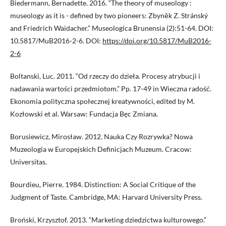
Biedermann, Bernadette. 2016. “The theory of museology :
museology as it is - defined by two pioneers: Zbyněk Z. Stránský
and Friedrich Waidacher.” Museologica Brunensia (2):51-64. DOI:
10.5817/MuB2016-2-6. DOI:
https://doi.org/10.5817/MuB2016-
2-6
Boltanski, Luc. 2011. “Od rzeczy do dzieła. Procesy atrybucji i
nadawania wartości przedmiotom.” Pp. 17-49 in Wieczna radość.
Ekonomia polityczna społecznej kreatywności, edited by M.
Kozłowski et al. Warsaw: Fundacja Bęc Zmiana.
Borusiewicz, Mirosław. 2012. Nauka Czy Rozrywka? Nowa
Muzeologia w Europejskich Definicjach Muzeum. Cracow:
Universitas.
Bourdieu, Pierre. 1984. Distinction: A Social Critique of the
Judgment of Taste. Cambridge, MA: Harvard University Press.
Broński, Krzysztof. 2013. “Marketing dziedzictwa kulturowego.”