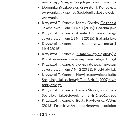
wizualnej
,
Przegląd Socjologii Jakościowej: T
Dominika Byczkowska, Krzysztof T. Konecki,
O
wyzwania...
,
Przegląd Socjologii Jakościowej: 
wyzwania
Krzysztof T. Konecki, Marek Gorzko,
Od redakt
Jakościowej: Tom 11 Nr 1 (2015): Badania jak
Krzysztof T. Konecki,
Anselm L. Strauss – pra
Jakościowej: Tom 11 Nr 1 (2015): Badania jak
Krzysztof T. Konecki,
Jak socjologowie mogą s
Nr 4 (2015)
Krzysztof T. Konecki,
„Ciało świątynią duszy”,
Konstruowanie prywatnej quasi-religii
,
Przegl
Krzysztof T. Konecki,
„Kwadratowość” jako zja
Jakościowej: Tom 7 Nr 2 (2011): Przekłady ksi
Krzysztof T. Konecki,
Nowi pracownicy a kultu
Socjologii Jakościowej: Tom 3 Nr 1 (2007): No
fabrycznego
Krzysztof T. Konecki, Izabela Ślęzak,
Socjologi
Socjologii Jakościowej: Tom 8 Nr 1 (2012): S
Krzysztof T. Konecki, Beata Pawłowska,
Wstęp
(2013): Emocje w życiu codziennym – socjolo
<<
<
1
2
3
>
>>