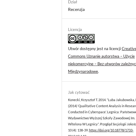
Dział
Recenzja
Licencja
Utwór dostępny jest na licencji
Creativ
Commons Uznanie autorstwa – Użycie
niekomercyjne – Bez utworów zależnyc
Międzynarodowe
.
Jak cytować
Konecki, Krzysztof T. 2014. “Luba Jakubowska, 
(2014) ‘Qualitative Content Analysis in Resear
Conducted in Cyberspace’. Legnica: Państwow
Wydawnictwo Wyższej Szkoły Zawodowej Im.
Witelona W Legnicy”.
Przegląd Socjologii Jakoś
10 (4): 138-39.
https://doi.org/10.18778/1733-