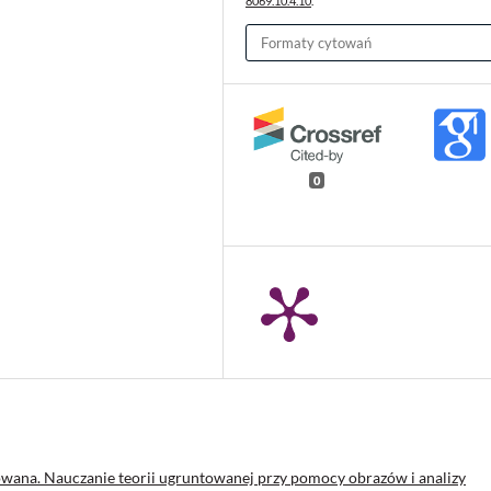
8069.10.4.10
.
Formaty cytowań
0
wana. Nauczanie teorii ugruntowanej przy pomocy obrazów i analizy