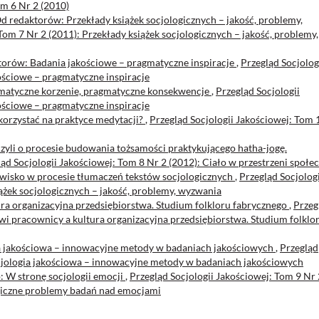
om 6 Nr 2 (2010)
d redaktorów: Przekłady książek socjologicznych – jakość, problemy,
Tom 7 Nr 2 (2011): Przekłady książek socjologicznych – jakość, problemy,
orów: Badania jakościowe – pragmatyczne inspiracje
,
Przegląd Socjolog
ościowe – pragmatyczne inspiracje
gmatyczne korzenie, pragmatyczne konsekwencje
,
Przegląd Socjologii
ościowe – pragmatyczne inspiracje
korzystać na praktyce medytacji?
,
Przegląd Socjologii Jakościowej: Tom 
 czyli o procesie budowania tożsamości praktykującego hatha-jogę.
ąd Socjologii Jakościowej: Tom 8 Nr 2 (2012): Ciało w przestrzeni społe
wisko w procesie tłumaczeń tekstów socjologicznych
,
Przegląd Socjologi
ążek socjologicznych – jakość, problemy, wyzwania
ra organizacyjna przedsiębiorstwa. Studium folkloru fabrycznego
,
Przeg
wi pracownicy a kultura organizacyjna przedsiębiorstwa. Studium folklo
a jakościowa – innowacyjne metody w badaniach jakościowych
,
Przegląd
ocjologia jakościowa – innowacyjne metody w badaniach jakościowych
: W stronę socjologii emocji
,
Przegląd Socjologii Jakościowej: Tom 9 Nr 
giczne problemy badań nad emocjami