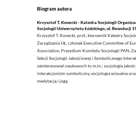
Biogram autora
Krzysztof T. Konecki - Katedra Socjologii Organizac
Socjologii Uniwersytetu Łódzkiego, ul. Rewolucji 19
Krzysztof T. Konecki, prof., kierownik Katedry Socjolo
Zarządzania UŁ, członek Executive Committee of Eur
Association, Prezydium Komitetu Socjologii PAN, Z
Sekcji Socjologii Jakościowej i Symbolicznego Inter
zainteresowań naukowych to m.in.: socjologia jakoś
interakcjonizm symboliczny, socjologia wizualna ora
medytacją i jogą.