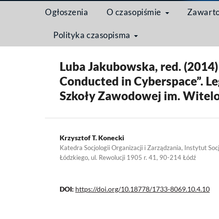
Ogłoszenia
O czasopiśmie
Zawart
Polityka czasopisma
Strona domowa
/
Archiwum
/
Tom 10 Nr 4 (2014)
Luba Jakubowska, red. (2014)
Conducted in Cyberspace”. 
Szkoły Zawodowej im. Witelo
Krzysztof T. Konecki
Katedra Socjologii Organizacji i Zarządzania, Instytut Soc
Łódzkiego, ul. Rewolucji 1905 r. 41, 90-214 Łódź
DOI:
https://doi.org/10.18778/1733-8069.10.4.10