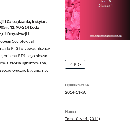
ji i Zarządzania, Instytut
05 r. 41, 90-214 Łódź
gii Organizacji i
opean Sociological
arządu PTS i przewodniczący
akcjonizmu PTS. Jego obszar
ciowa, teoria ugruntowana,
PDF
z socjologiczne badania nad
Opublikowane
2014-11-30
Numer
Tom 10 Nr 4 (2014)