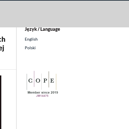
Język / Language
ch
English
ej
Polski