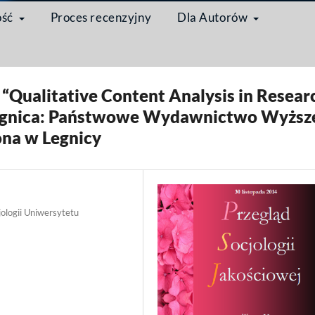
ość
Proces recenzyjny
Dla Autorów
/
Recenzja
 “Qualitative Content Analysis in Resear
Legnica: Państwowe Wydawnictwo Wyższ
na w Legnicy
jologii Uniwersytetu