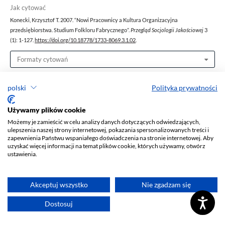
Jak cytować
Konecki, Krzysztof T. 2007. “Nowi Pracownicy a Kultura Organizacyjna
przedsiębiorstwa. Studium Folkloru Fabrycznego”.
Przegląd Socjologii Jakościowej
3
(1): 1-127.
https://doi.org/10.18778/1733-8069.3.1.02
.
Formaty cytowań
polski
Polityka prywatności
Używamy plików cookie
Możemy je zamieścić w celu analizy danych dotyczących odwiedzających,
0
ulepszenia naszej strony internetowej, pokazania spersonalizowanych treści i
zapewnienia Państwu wspaniałego doświadczenia na stronie internetowej. Aby
uzyskać więcej informacji na temat plików cookie, których używamy, otwórz
ustawienia.
Akceptuj wszystko
Nie zgadzam się
Dostosuj