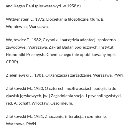
and Kegan Paul (pierwsze wyd. w 1958 r.).
Wittgenstein L., 1972, Dociekania filozoficzne, tłum. B.
Wolniewicz, Warszawa.
Wojtowicz E., 1982, Czynniki i narzędzia adaptacji spoleczno-
zawodowej, Warszawa. Zakład Badań Społecznych. Instytut
Ekonomiki Przemysłu Chemicznego (nie opublikowany mpis
CPBP).
Zieleniewski J., 1981, Organizacja i zarządzanie, Warszawa, PWN.
Ziółkowski M., 1980, O czterech możliwościach podejścia do
zjawisk językowych, [w:] Zagadnienia socjo- i psycholingwistyki,
red. A. Schaff, Wrocław, Ossolineum.
Ziółkowski M., 1981, Znaczenie, interakcja, rozumienie,
Warszawa, PWN.