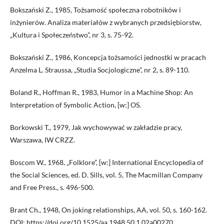
Bokszański Z., 1985, Tożsamość społeczna robotników i
inżynierów. Analiza materiałów z wybranych przedsiębiorstw,
„Kultura i Społeczeństwo”, nr 3, s. 75-92.
Bokszański Z., 1986, Koncepcja tożsamości jednostki w pracach
Anzelma L. Straussa, „Studia Socjologiczne”, nr 2, s. 89-110.
Boland R., Hoffman R., 1983, Humor in a Machine Shop: An
Interpretation of Symbolic Action, [w:] OS.
Borkowski T., 1979, Jak wychowywać w zakładzie pracy,
Warszawa, IW CRZZ.
Boscom W., 1968, „Folklore”, [w:] International Encyclopedia of
the Social Sciences, ed. D. Sills, vol. 5, The Macmillan Company
and Free Press., s. 496-500.
Brant Ch., 1948, On joking relationships, AA, vol. 50, s. 160-162.
DOI:
https://doi.org/10.1525/aa.1948.50.1.02a00270