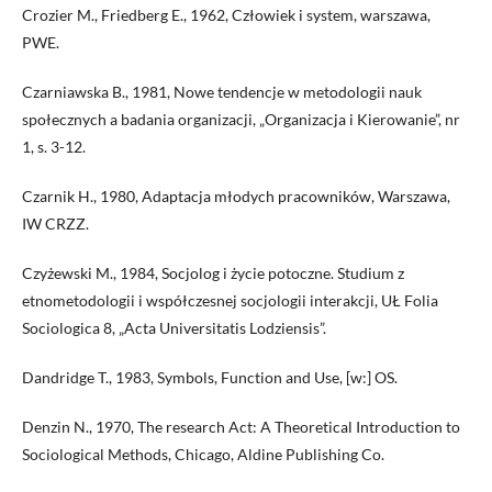
Crozier M., Friedberg E., 1962, Człowiek i system, warszawa,
PWE.
Czarniawska B., 1981, Nowe tendencje w metodologii nauk
społecznych a badania organizacji, „Organizacja i Kierowanie”, nr
1, s. 3-12.
Czarnik H., 1980, Adaptacja młodych pracowników, Warszawa,
IW CRZZ.
Czyżewski M., 1984, Socjolog i życie potoczne. Studium z
etnometodologii i współczesnej socjologii interakcji, UŁ Folia
Sociologica 8, „Acta Universitatis Lodziensis”.
Dandridge T., 1983, Symbols, Function and Use, [w:] OS.
Denzin N., 1970, The research Act: A Theoretical Introduction to
Sociological Methods, Chicago, Aldine Publishing Co.