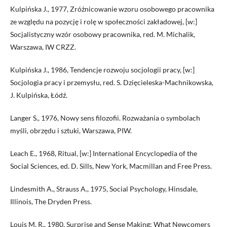
Kulpińska J., 1977, Zróżnicowanie wzoru osobowego pracownika
ze względu na pozycję i rolę w społeczności zakładowej, [w:]
Socjalistyczny wzór osobowy pracownika, red. M. Michalik,
Warszawa, IW CRZZ.
Kulpińska J., 1986, Tendencje rozwoju socjologii pracy, [w:]
Socjologia pracy i przemysłu, red. S. Dzięcieleska-Machnikowska,
J. Kulpińska, Łódź.
Langer S., 1976, Nowy sens filozofii. Rozważania o symbolach
myśli, obrzędu i sztuki, Warszawa, PIW.
Leach E., 1968, Ritual, [w:] International Encyclopedia of the
Social Sciences, ed. D. Sills, New York, Macmillan and Free Press.
Lindesmith A., Strauss A., 1975, Social Psychology, Hinsdale,
Illinois, The Dryden Press.
Louis M. R., 1980, Surprise and Sense Making: What Newcomers