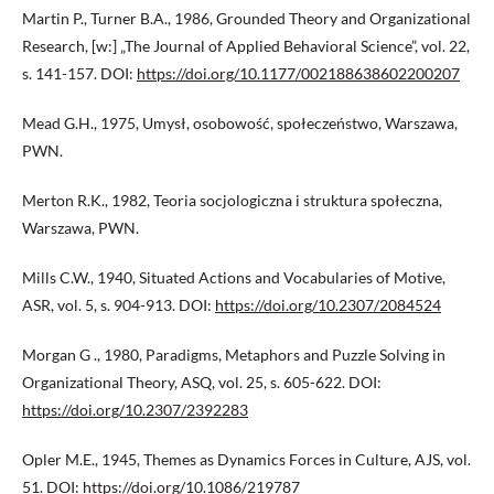
Martin P., Turner B.A., 1986, Grounded Theory and Organizational
Research, [w:] „The Journal of Applied Behavioral Science”, vol. 22,
s. 141-157. DOI:
https://doi.org/10.1177/002188638602200207
Mead G.H., 1975, Umysł, osobowość, społeczeństwo, Warszawa,
PWN.
Merton R.K., 1982, Teoria socjologiczna i struktura społeczna,
Warszawa, PWN.
Mills C.W., 1940, Situated Actions and Vocabularies of Motive,
ASR, vol. 5, s. 904-913. DOI:
https://doi.org/10.2307/2084524
Morgan G ., 1980, Paradigms, Metaphors and Puzzle Solving in
Organizational Theory, ASQ, vol. 25, s. 605-622. DOI:
https://doi.org/10.2307/2392283
Opler M.E., 1945, Themes as Dynamics Forces in Culture, AJS, vol.
51. DOI:
https://doi.org/10.1086/219787