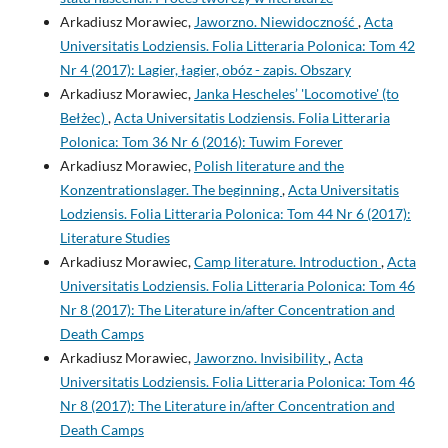
Arkadiusz Morawiec,
Jaworzno. Niewidoczność
,
Acta
Universitatis Lodziensis. Folia Litteraria Polonica: Tom 42
Nr 4 (2017): Lagier, łagier, obóz - zapis. Obszary
Arkadiusz Morawiec,
Janka Hescheles’ 'Locomotive' (to
Bełżec)
,
Acta Universitatis Lodziensis. Folia Litteraria
Polonica: Tom 36 Nr 6 (2016): Tuwim Forever
Arkadiusz Morawiec,
Polish literature and the
Konzentrationslager. The beginning
,
Acta Universitatis
Lodziensis. Folia Litteraria Polonica: Tom 44 Nr 6 (2017):
Literature Studies
Arkadiusz Morawiec,
Camp literature. Introduction
,
Acta
Universitatis Lodziensis. Folia Litteraria Polonica: Tom 46
Nr 8 (2017): The Literature in/after Concentration and
Death Camps
Arkadiusz Morawiec,
Jaworzno. Invisibility
,
Acta
Universitatis Lodziensis. Folia Litteraria Polonica: Tom 46
Nr 8 (2017): The Literature in/after Concentration and
Death Camps