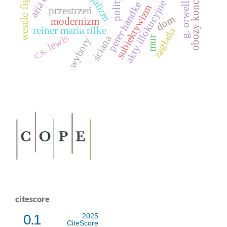
obozy koncentracyjne
wesele figara
polityka
akty illokucyjne
peter handke
g. orwell
subiektywizm
przestrzeń
dom
modernizm
reiner maria rilke
zagłada
c.s. lewis
ściana
mur
wybory
citescore
0.1
2025
CiteScore