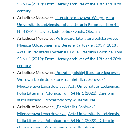
55 Nr 4 (2019): From literary archives of the 19th and 20th
century
Arkadiusz Morawiec,
Literatura obozowa. Wstęp
,
Acta
Universitatis Lodziensis. Folia Litteraria Polonica: Tom 42
Nr 4 (2017): Lagier, łagier, obóz - zapis. Obszary
Arkadiusz Morawiec,
Po Berezie. Literatura polska wobec
Miejsca Odosobnienia w Berezie Kartuskiej. 1939–2018
,
Acta Universitatis Lodziensis. Folia Litteraria Polonica: Tom
55 Nr 4 (2019): From literary archives of the 19th and 20th
century
Arkadiusz Morawiec,
Początki polskiej literatury łagrowej.
Wprowadzenie do lektury „pamiętnika z Sołówek”
Mieczysława Lenardowicza
,
Acta Universitatis Lodziensis.
Folia Litteraria Polonica: Tom 64 Nr 1 (2022): Dzieło in
statu nascendi. Proces twórczy w literaturze
Arkadiusz Morawiec,
„Pamiętnik z Sołówek”
Mieczysława Lenardowicza
,
Acta Universitatis Lodziensis.
Folia Litteraria Polonica: Tom 64 Nr 1 (2022): Dzieło in
statu nascendi. Proces twórczy w literaturze