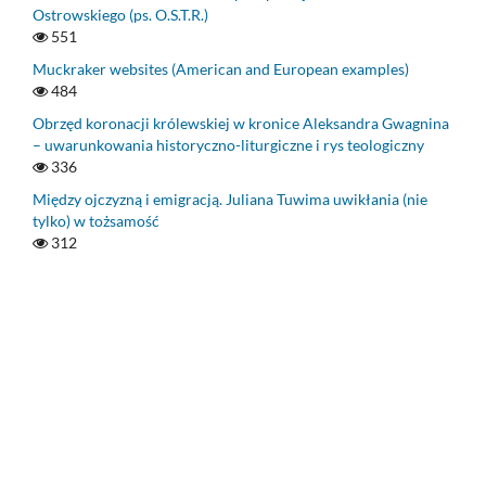
Ostrowskiego (ps. O.S.T.R.)
551
Muckraker websites (American and European examples)
484
Obrzęd koronacji królewskiej w kronice Aleksandra Gwagnina
– uwarunkowania historyczno-liturgiczne i rys teologiczny
336
Między ojczyzną i emigracją. Juliana Tuwima uwikłania (nie
tylko) w tożsamość
312