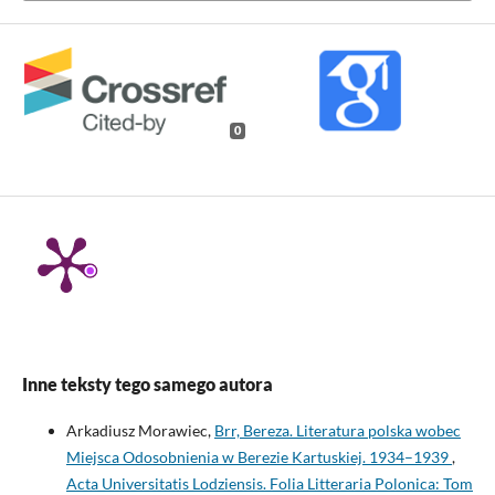
0
Inne teksty tego samego autora
Arkadiusz Morawiec,
Brr, Bereza. Literatura polska wobec
Miejsca Odosobnienia w Berezie Kartuskiej. 1934–1939
,
Acta Universitatis Lodziensis. Folia Litteraria Polonica: Tom