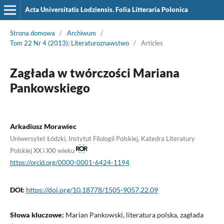
Acta Universitatis Lodziensis. Folia Litteraria Polonica
Strona domowa
/
Archiwum
/
Tom 22 Nr 4 (2013): Literaturoznawstwo
/
Articles
Zagłada w twórczości Mariana
Pankowskiego
Arkadiusz Morawiec
Uniwersytet Łódzki, Instytut Filologii Polskiej, Katedra Literatury
Polskiej XX i XXI wieku
https://orcid.org/0000-0001-6424-1194
DOI:
https://doi.org/10.18778/1505-9057.22.09
Słowa kluczowe:
Marian Pankowski, literatura polska, zagłada