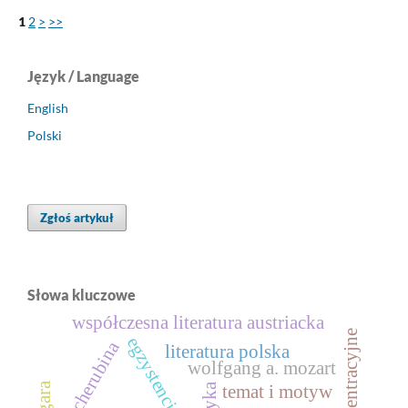
1
2
>
>>
Język / Language
English
Polski
Zgłoś artykuł
Słowa kluczowe
współczesna literatura austriacka
egzystencjalizm
aria cherubina
literatura polska
wolfgang a. mozart
temat i motyw