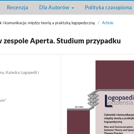
Recenzja
Dla Autorów
Polityka czasopisma
k i komunikacja: między teorią a praktyką logopedyczną
/
Article
 zespole Aperta. Studium przypadku
ny, Katedra Logopedii i
ium”