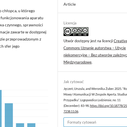
Article
 chłopca, u którego
 funkcjonowania aparatu
Licencja
twa czynnego, sprawności
rmacje zawarte w dostępnej
dzie przeprowadzonym z
Utwór dostępny jest na licencji
Creativ
h sfer jego
Commons Uznanie autorstwa – Użycie
niekomercyjne – Bez utworów zależnyc
Międzynarodowe
.
Jak cytować
Jęczeń, Urszula, and Weronika Żuber. 2025. “R
Mowy I Komunikacji W Zespole Aperta. Studi
Przypadku”.
Logopaedica Lodziensia
, no. 11
(December): 83-98.
https://doi.org/10.18778/2
7238.11.06
.
Formaty cytowań