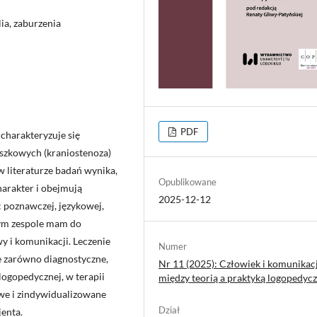
ia, zaburzenia
PDF
 charakteryzuje się
zkowych (kraniostenoza)
w literaturze badań wynika,
Opublikowane
harakter i obejmują
2025-12-12
 poznawczej, językowej,
nym zespole mam do
y i komunikacji. Leczenie
Numer
 zarówno diagnostyczne,
Nr 11 (2025): Człowiek i komunikac
 logopedycznej, w terapii
między teorią a praktyką logopedyc
owe i zindywidualizowane
Dział
jenta.