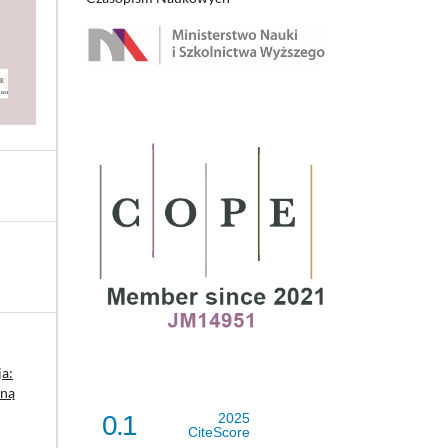
ja:
zną
0.1
2025
CiteScore