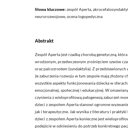
Słowa kluczowe:
zespół Aperta, akrocefalosyndaktyl
neurorozwojowe, ocena logopedyczna
Abstrakt
Zespół Aperta jest rzadką chorobą genetyczną, która
wrodzonym, przedwczesnym zrośnięciem szwów czas
oraz palcozrostem (syndaktylia). Z przedstawionych 
że zaburzenia rozwoju w tym zespole mają złożony c
wszystkie aspekty funkcjonowania dziecka w sferach:
emocjonalnej, społecznej i edukacyjnej. W omawia
czynienia z wieloprofilową patogenezą zaburzeń mow
dzieci z zespołem Aperta stanowi ogromne wyzwanie
jak i terapeutyczne. Jak wynika z literatury i praktyki
dzieci z zespołem Aperta konieczne jest wieloprofil
podejście w odniesieniu do potrzeb konkretnego pac