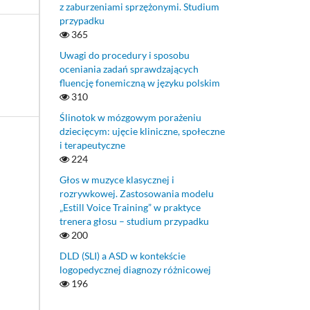
z zaburzeniami sprzężonymi. Studium
przypadku
365
Uwagi do procedury i sposobu
oceniania zadań sprawdzających
fluencję fonemiczną w języku polskim
310
Ślinotok w mózgowym porażeniu
dziecięcym: ujęcie kliniczne, społeczne
i terapeutyczne
224
Głos w muzyce klasycznej i
rozrywkowej. Zastosowania modelu
„Estill Voice Training” w praktyce
trenera głosu – studium przypadku
200
DLD (SLI) a ASD w kontekście
logopedycznej diagnozy różnicowej
196