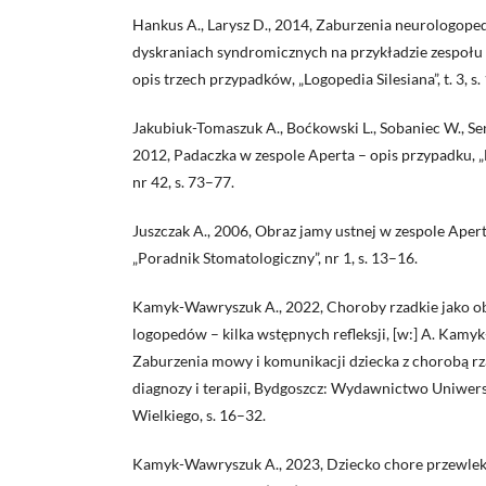
Hankus A., Larysz D., 2014, Zaburzenia neurologop
dyskraniach syndromicznych na przykładzie zespołu A
opis trzech przypadków, „Logopedia Silesiana”, t. 3, s
Jakubiuk-Tomaszuk A., Boćkowski L., Sobaniec W., Se
2012, Padaczka w zespole Aperta – opis przypadku, „N
nr 42, s. 73–77.
Juszczak A., 2006, Obraz jamy ustnej w zespole Apert
„Poradnik Stomatologiczny”, nr 1, s. 13–16.
Kamyk-Wawryszuk A., 2022, Choroby rzadkie jako o
logopedów – kilka wstępnych refleksji, [w:] A. Kamy
Zaburzenia mowy i komunikacji dziecka z chorobą r
diagnozy i terapii, Bydgoszcz: Wydawnictwo Uniwer
Wielkiego, s. 16–32.
Kamyk-Wawryszuk A., 2023, Dziecko chore przewlekle 