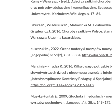
Kamyk-Wawryszuk (red.), Dzieci z rzadkimi choroba
oraz potrzeby edukacyjne i komunikacyjne, Bydgos
Uniwersytetu Kazimierza Wielkiego, s. 17–84.
Libura M., Władusiuk M., Małowicka M., Grabowska E
Gryglewicz J., 2016, Choroby rzadkie w Polsce. Stan
Warszawa: Uczelnia Łazarskiego.
Łuszczuk M., 2022, Ocena motoryki narządów mowy
„Logopedia”, nr 51(2), s. 315–334,
https://doi.org/10
Marciniak-Firadza R., 2016, Kilka uwag o potrzebie
słowotwórczych dzieci z niepełnosprawnością intele
„Interdyscyplinarne Konteksty Pedagogiki Specjalnej”,
https://doi.org/10.14746/ikps.2016.14.02
Muzyka-Furtak E., 2009, Głuchota i niedosłuch – m
wyrazów pochodnych, „Logopedia”, t. 38, s. 149–172.