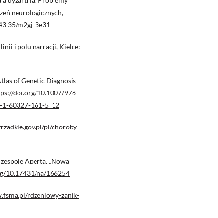
ja a dyzartria. Problemy
zeń neurologicznych,
0.243 35/m2gj-3e31
nii i polu narracji, Kielce:
Atlas of Genetic Diagnosis
tps://doi.org/10.1007/978-
78-1-60327-161-5_12
yrzadkie.gov.pl/pl/choroby-
w zespole Aperta, „Nowa
org/10.17431/na/166254
.fsma.pl/rdzeniowy-zanik-