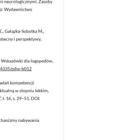
mi neurologicznymi. Zasoby
zcz: Wydawnictwo
., Gałązka-Sobotka M.,
 obecny i perspektywy,
. Wskazówki dla logopedów,
.24335/zshp-b012
 badań kompetencji
ktualną w stopniu lekkim,
 t. 16, s. 29–51. DOI:
echanizmy nabywania