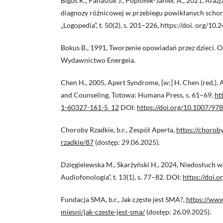
Bigos K., Panasiuk J., Popiołek-Janiec A., 2021, Afaz
diagnozy różnicowej w przebiegu powikłanych schor
„Logopedia”, t. 50(2), s. 201–226, https://doi. org/1
Bokus B., 1991, Tworzenie opowiadań przez dzieci. O li
Wydawnictwo Energeia.
Chen H., 2005, Apert Syndrome, [w:] H. Chen (red.), 
and Counseling, Totowa: Humana Press, s. 61–69,
ht
1-60327-161-5_12
DOI:
https://doi.org/10.1007/9
Choroby Rzadkie, b.r., Zespół Aperta,
https://chorob
rzadkie/87
(dostęp: 29.06.2025).
Dzięgielewska M., Skarżyński H., 2024, Niedosłuch 
Audiofonologia”, t. 13(1), s. 77–82. DOI:
https://doi.
Fundacja SMA, b.r., Jak częste jest SMA?,
https://www
miesni/jak-czeste-jest-sma/
(dostęp: 26.09.2025).