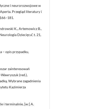
edyczne i neurorozwojowe w
perta. Przegląd literatury i
. 166–181.
ndrowski K., Artemowicz B.,
eurologia Dziecięca”, t. 21,
a – opis przypadku,
bszar zainteresowań
k-Wawryszuk (red.),
zadką. Wybrane zagadnienia
sytetu Kazimierza
i terminalnie, [w:] A.