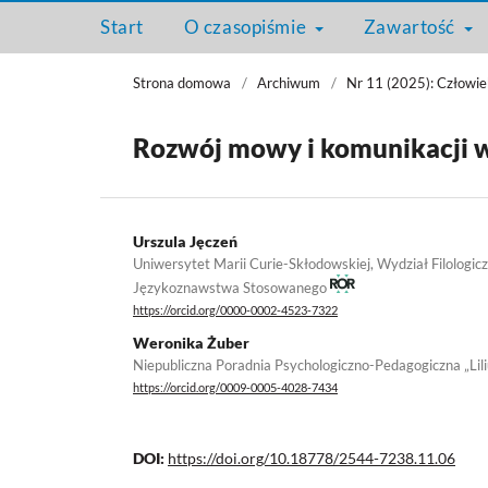
Start
O czasopiśmie
Zawartość
Strona domowa
/
Archiwum
/
Nr 11 (2025): Człowie
Rozwój mowy i komunikacji w
Urszula Jęczeń
Uniwersytet Marii Curie-Skłodowskiej, Wydział Filologicz
Językoznawstwa Stosowanego
https://orcid.org/0000-0002-4523-7322
Weronika Żuber
Niepubliczna Poradnia Psychologiczno-Pedagogiczna „Lil
https://orcid.org/0009-0005-4028-7434
DOI:
https://doi.org/10.18778/2544-7238.11.06