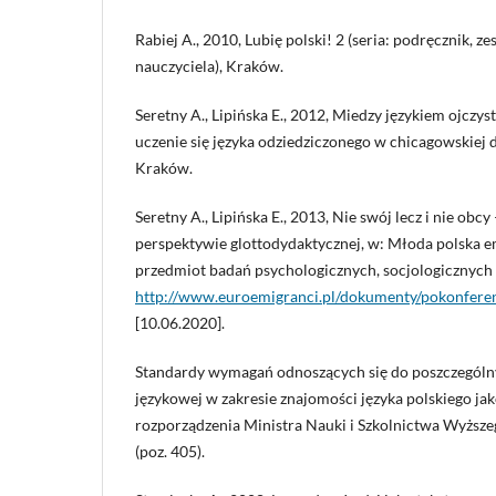
Rabiej A., 2010, Lubię polski! 2 (seria: podręcznik, z
nauczyciela), Kraków.
Seretny A., Lipińska E., 2012, Miedzy językiem ojczy
uczenie się języka odziedziczonego w chicagowskiej d
Kraków.
Seretny A., Lipińska E., 2013, Nie swój lecz i nie obc
perspektywie glottodydaktycznej, w: Młoda polska e
przedmiot badań psychologicznych, socjologicznych 
http://www.euroemigranci.pl/dokumenty/pokonferen
[10.06.2020].
Standardy wymagań odnoszących się do poszczególn
językowej w zakresie znajomości języka polskiego jak
rozporządzenia Ministra Nauki i Szkolnictwa Wyższeg
(poz. 405).