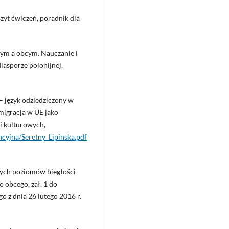
eszyt ćwiczeń, poradnik dla
stym a obcym. Nauczanie i
iasporze polonijnej,
y – język odziedziczony w
migracja w UE jako
i kulturowych,
cyjna/Seretny_Lipinska.pdf
ych poziomów biegłości
o obcego, zał. 1 do
o z dnia 26 lutego 2016 r.