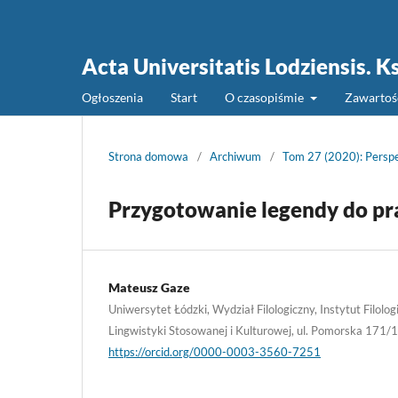
Acta Universitatis Lodziensis.
Ogłoszenia
Start
O czasopiśmie
Zawarto
Strona domowa
/
Archiwum
/
Tom 27 (2020): Persp
Przygotowanie legendy do pr
Mateusz Gaze
Uniwersytet Łódzki, Wydział Filologiczny, Instytut Filologi
Lingwistyki Stosowanej i Kulturowej, ul. Pomorska 171
https://orcid.org/0000-0003-3560-7251