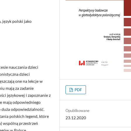
, język polski jako
esie nauczania dzieci
onistyczna dzieci
ęszczają one na lekcje w
niu mają za zadanie
PDF
ści językowej i zapoznanie z
nie mają odpowiedniego
o duża odpowiedzialność.
Opublikowane
ania polskich legend, które
23.12.2020
ch) wspólną przestrzeń
legów w Polsce.