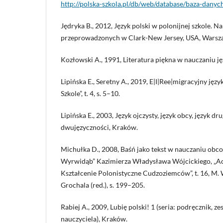
http://polska-szkola.pl/db/web/database/baza-danyc
Jędryka B., 2012, Język polski w polonijnej szkole. N
przeprowadzonych w Clark-New Jersey, USA, Warsz
Kozłowski A., 1991, Literatura piękna w nauczaniu 
Lipińska E., Seretny A., 2019, E|I|Ree|migracyjny języ
Szkole”, t. 4, s. 5–10.
Lipińska E., 2003, Język ojczysty, język obcy, język d
dwujęzyczności, Kraków.
Michułka D., 2008, Baśń jako tekst w nauczaniu obc
Wyrwidąb” Kazimierza Władysława Wójcickiego, „Acta
Kształcenie Polonistyczne Cudzoziemców”, t. 16, M.
Grochala (red.), s. 199–205.
Rabiej A., 2009, Lubię polski! 1 (seria: podręcznik, z
nauczyciela), Kraków.