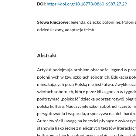
DOI:
https://doi.org/10.18778/0860-6587.27.29
Słowa kluczowe:
legenda, dziecko polonijne, Polonia
odziedziczony, adaptacja tekstu
Abstrakt
Artykuł podejmuje problem obecności legend w proc
polonijnych w tzw. szkołach sobotnich. Edukacja pol
mieszkających poza Polską nie jest łatwa. Zwykle ucz
szkołach sobotnich, które przez kilka godzin w tygod
podtrzymać „polskość” dziecka poprzez rozwój biegło
polską kulturą. Nauczyciele szkół sobotnich często 
przygotowania i wsparcia, a spoczywa na nich bardz
Autor zwrócił uwagę na korzyści płynące z wykorzyst
stanowią (jako jedne z nielicznych tekstów literacki
kulturową dziecka polonijnego, rodzica, rodziny i ko