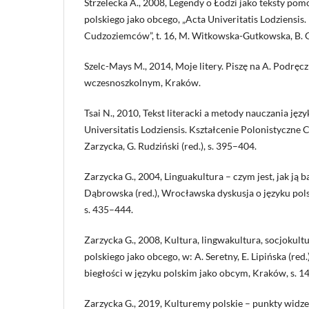
Strzelecka A., 2008, Legendy o Łodzi jako teksty po
polskiego jako obcego, „Acta Univeritatis Lodziensis
Cudzoziemców”, t. 16, M. Witkowska-Gutkowska, B. Gr
Szelc-Mays M., 2014, Moje litery. Piszę na A. Podręcz
wczesnoszkolnym, Kraków.
Tsai N., 2010, Tekst literacki a metody nauczania ję
Universitatis Lodziensis. Kształcenie Polonistyczne C
Zarzycka, G. Rudziński (red.), s. 395–404.
Zarzycka G., 2004, Linguakultura – czym jest, jak ją b
Dąbrowska (red.), Wrocławska dyskusja o języku po
s. 435–444.
Zarzycka G., 2008, Kultura, lingwakultura, socjokult
polskiego jako obcego, w: A. Seretny, E. Lipińska (red.
biegłości w języku polskim jako obcym, Kraków, s. 1
Zarzycka G., 2019, Kulturemy polskie – punkty widzen