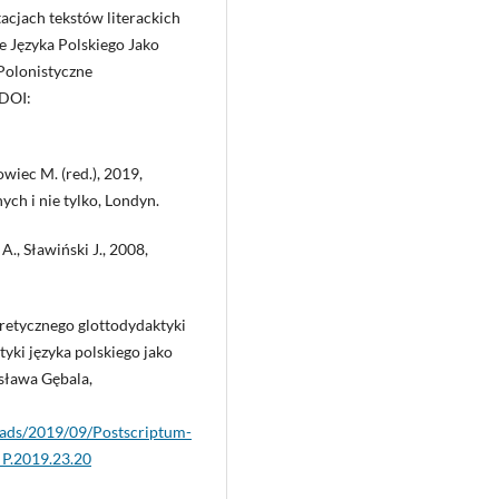
acjach tekstów literackich
e Języka Polskiego Jako
 Polonistyczne
 DOI:
iec M. (red.), 2019,
ych i nie tylko, Londyn.
., Sławiński J., 2008,
retycznego glottodydaktyki
yki języka polskiego jako
sława Gębala,
oads/2019/09/Postscriptum-
_P.2019.23.20