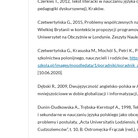
Czerkies T., 2012, Tekst literacki w nauczaniu języka
pedagogiki dyskursywnej), Kraków.
Czetwertyńska G., 2015, Problemy współczesnych na
Wielkiej Brytanii w kontekście propozycji program
Uniwersytet na Obczyźnie w Londynie. Zeszyty Naukowe
Czetwertyńska G., Krasuska M., Mochól S., Petri K.,
szkolnictwa polonijnego, nauczycieli i rodziców,
http
szkola.pl/images/moodledata/1/poradniki/poradnik
[10.06.2020].
Dębski R., 2009, Dwujęzyczność angielsko-polska w Au
mniejszościowe w dobie globalizacji i informatyzacji
Dunin-Dudkowska A., Trębska-Kerntopf A., 1998, T
i sekundarne w nauczaniu języka polskiego jako obc
problemy i postulaty, „Acta Universitatis Lodziensis.
Cudzoziemców”, t. 10, B. Ostromęcka-Frączak (red.), 