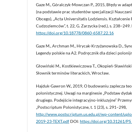
Gaze M., Góralczyk-Mowczan P., 2015, Błędy w adapt
(na podstawie prac studentów specjalizacji Nauczani
Obcego), „Acta Universitatis Lodziensis. Kształcenie
Cudzoziemców”, t. 22, G. Zarzycka (red.), s. 238–249.
https://doi.org/10.18778/0860-6587.22.16
Gaze M., Archman M., Hrycak-Krzyżanowska D., Synow
Legendy polskie na A2. Podręcznik dla dzieci polonijn
Głowiński M., Kostkiewiczowa T., Okopień-Sławiński A
Słownik terminów literackich, Wrocław.
Hajduk-Gawron W., 2019, O budowaniu zaplecza teo
polonistycznej. Uwagi na marginesie „Podstaw dydakt
drugiego. Podejście integracyjno-inkluzyjne” Przemy
„Postscriptum Polonistyczne, t. 1 (23), s. 291–298,
http://www.postscriptum.us.edu.pl/wp-content/upl
2019-23-TEXT.pdf
DOI:
https://doi.org/10.31261/PS