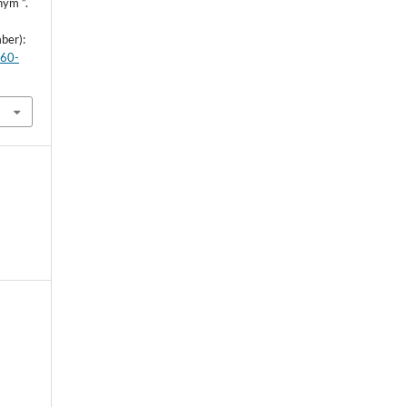
nym ”.
ber):
860-