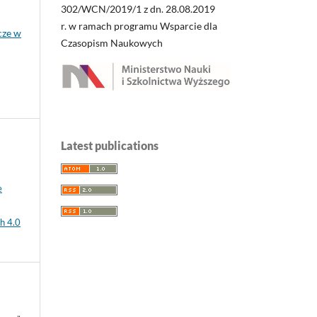
302/WCN/2019/1 z dn. 28.08.2019
r. w ramach programu Wsparcie dla
cze w
Czasopism Naukowych
Latest publications
e
h 4.0