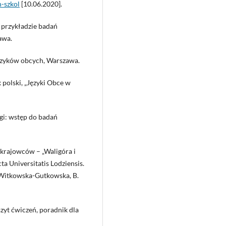
h-szkol
[10.06.2020].
a przykładzie badań
awa.
języków obcych, Warszawa.
k polski, „Języki Obce w
rugi: wstęp do badań
okrajowców – „Waligóra i
 Universitatis Lodziensis.
 Witkowska-Gutkowska, B.
eszyt ćwiczeń, poradnik dla