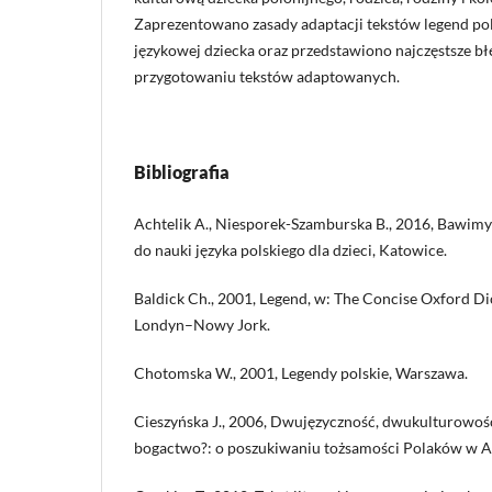
Zaprezentowano zasady adaptacji tekstów legend pol
językowej dziecka oraz przedstawiono najczęstsze b
przygotowaniu tekstów adaptowanych.
Bibliografia
Achtelik A., Niesporek-Szamburska B., 2016, Bawimy 
do nauki języka polskiego dla dzieci, Katowice.
Baldick Ch., 2001, Legend, w: The Concise Oxford Dic
Londyn–Nowy Jork.
Chotomska W., 2001, Legendy polskie, Warszawa.
Cieszyńska J., 2006, Dwujęzyczność, dwukulturowoś
bogactwo?: o poszukiwaniu tożsamości Polaków w Au