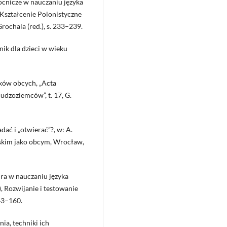
mocnicze w nauczaniu języka
. Kształcenie Polonistyczne
ochala (red.), s. 233–239.
nik dla dzieci w wieku
zyków obcych, „Acta
udzoziemców”, t. 17, G.
adać i „otwierać”?, w: A.
lskim jako obcym, Wrocław,
ura w nauczaniu języka
), Rozwijanie i testowanie
43–160.
ia, techniki ich