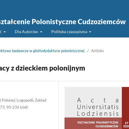
 Kształcenie Polonistyczne Cudzoziemców
ść
Dla Autorów
Polityka czasopisma
ektywy badawcze w glottodydaktyce polonistycznej
/
Articles
acy z dzieckiem polonijnym
i Polskiej i Logopedii, Zakład
/173, 90-236 Łódź