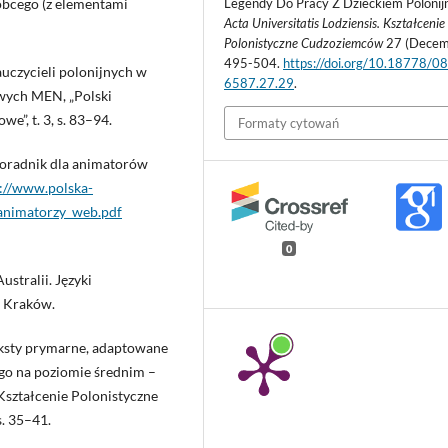
Legendy Do Pracy Z Dzieckiem Polonij
 obcego (z elementami
Acta Universitatis Lodziensis. Kształcenie
Polonistyczne Cudzoziemców
27 (Decem
495-504.
https://doi.org/10.18778/0
uczycieli polonijnych w
6587.27.29
.
owych MEN, „Polski
”, t. 3, s. 83–94.
Formaty cytowań
 Poradnik dla animatorów
://www.polska-
_animatorzy_web.pdf
0
stralii. Języki
, Kraków.
eksty prymarne, adaptowane
ego na poziomie średnim –
 Kształcenie Polonistyczne
s. 35–41.