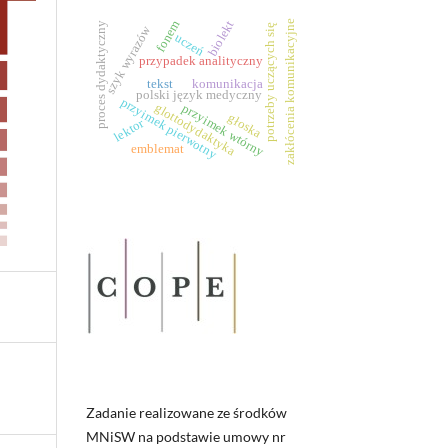
fonem
biolekt
zakłócenia komunikacyjne
proces dydaktyczny
potrzeby uczących się
szyk wyrazów
uczeń
przypadek analityczny
tekst
komunikacja
polski język medyczny
przyimek pierwotny
glottodydaktyka
przyimek wtórny
głoska
lektor
emblemat
Zadanie realizowane ze środków
MNiSW na podstawie umowy nr