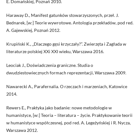
E. Domańskiej, Poznań 2010.
Haraway D., Manifest gatunków stowarzyszonych, przeł. J.
Bednarek, [w:] Teorie wywrotowe. Antologia przekładów, pod red.
A. Gajewskiej, Poznań 2012.
Krupiński K., „Dlaczego gęsi krzyczały?”. Zwierzęta i Zagłada w
literaturze polskiej XXi XXI wieku, Warszawa 2016.
Leociak J., Doświadczenia graniczne. Studia o
dwudziestowiecznych formach reprezentacji, Warszawa 2009.
Nawarecki A., Parafernalia. O rzeczach i marzeniach, Katowice
2014.
Rewers E., Praktyka jako badanie: nowe metodologie w
humanistyce, [w:] Teoria – literatura – życie. Praktykowanie teorii
w humanistyce współczesnej, pod red. A. Legeżyńskiej i R. Nycza,
Warszawa 2012.