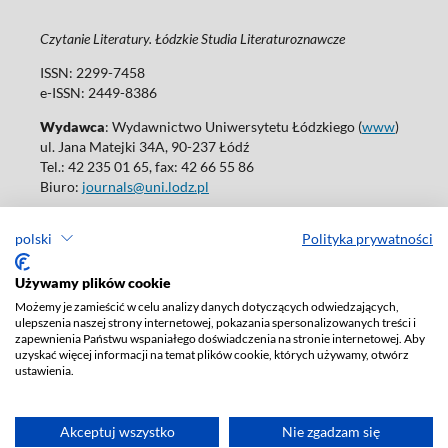
Czytanie Literatury. Łódzkie Studia Literaturoznawcze
ISSN: 2299-7458
e-ISSN: 2449-8386
Wydawca
: Wydawnictwo Uniwersytetu Łódzkiego (
www
)
ul. Jana Matejki 34A, 90-237 Łódź
Tel.: 42 235 01 65, fax: 42 66 55 86
Biuro:
journals@uni.lodz.pl
Wydania online są dostępne bez ograniczeń w Open Access: (
link
)
polski
Polityka prywatności
W sprawie prenumeraty wydań papierowych prosimy o kontakt
z:
ksiegarnia@uni.lodz.pl
Używamy plików cookie
Deklaracja dostępności
Możemy je zamieścić w celu analizy danych dotyczących odwiedzających,
ulepszenia naszej strony internetowej, pokazania spersonalizowanych treści i
zapewnienia Państwu wspaniałego doświadczenia na stronie internetowej. Aby
uzyskać więcej informacji na temat plików cookie, których używamy, otwórz
ustawienia.
Akceptuj wszystko
Nie zgadzam się