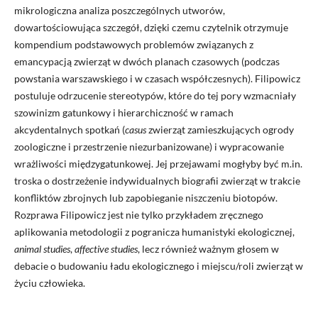
mikrologiczna analiza poszczególnych utworów,
dowartościowująca szczegół, dzięki czemu czytelnik otrzymuje
kompendium podstawowych problemów związanych z
emancypacją zwierząt w dwóch planach czasowych (podczas
powstania warszawskiego i w czasach współczesnych). Filipowicz
postuluje odrzucenie stereotypów, które do tej pory wzmacniały
szowinizm gatunkowy i hierarchiczność w ramach
akcydentalnych spotkań (
casus
zwierząt zamieszkujących ogrody
zoologiczne i przestrzenie niezurbanizowane) i wypracowanie
wrażliwości międzygatunkowej. Jej przejawami mogłyby być m.in.
troska o dostrzeżenie indywidualnych biografii zwierząt w trakcie
konfliktów zbrojnych lub zapobieganie niszczeniu biotopów.
Rozprawa Filipowicz jest nie tylko przykładem zręcznego
aplikowania metodologii z pogranicza humanistyki ekologicznej,
animal studies
,
affective studies
, lecz również ważnym głosem w
debacie o budowaniu ładu ekologicznego i miejscu/roli zwierząt w
życiu człowieka.