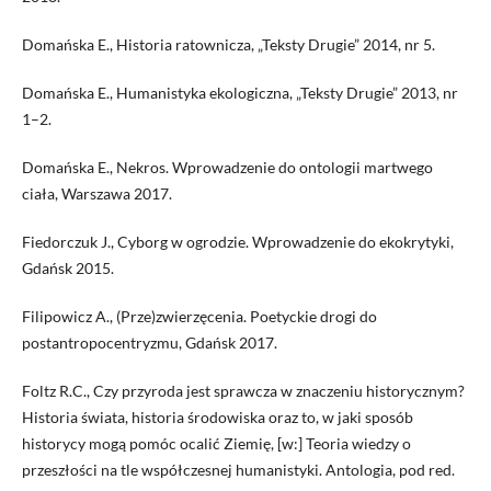
Domańska E., Historia ratownicza, „Teksty Drugie” 2014, nr 5.
Domańska E., Humanistyka ekologiczna, „Teksty Drugie” 2013, nr
1–2.
Domańska E., Nekros. Wprowadzenie do ontologii martwego
ciała, Warszawa 2017.
Fiedorczuk J., Cyborg w ogrodzie. Wprowadzenie do ekokrytyki,
Gdańsk 2015.
Filipowicz A., (Prze)zwierzęcenia. Poetyckie drogi do
postantropocentryzmu, Gdańsk 2017.
Foltz R.C., Czy przyroda jest sprawcza w znaczeniu historycznym?
Historia świata, historia środowiska oraz to, w jaki sposób
historycy mogą pomóc ocalić Ziemię, [w:] Teoria wiedzy o
przeszłości na tle współczesnej humanistyki. Antologia, pod red.