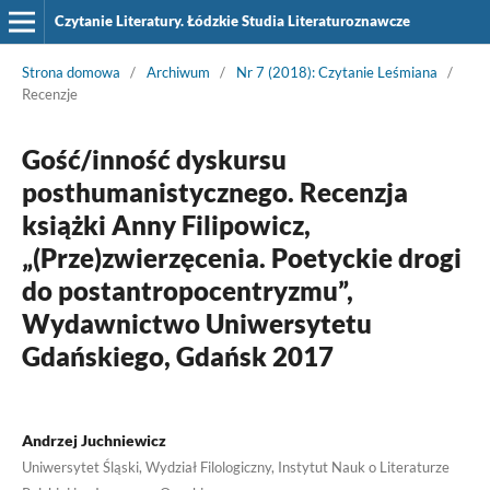
Czytanie Literatury. Łódzkie Studia Literaturoznawcze
Strona domowa
/
Archiwum
/
Nr 7 (2018): Czytanie Leśmiana
/
Recenzje
Gość/inność dyskursu
posthumanistycznego. Recenzja
książki Anny Filipowicz,
„(Prze)zwierzęcenia. Poetyckie drogi
do postantropocentryzmu”,
Wydawnictwo Uniwersytetu
Gdańskiego, Gdańsk 2017
Andrzej Juchniewicz
Uniwersytet Śląski, Wydział Filologiczny, Instytut Nauk o Literaturze