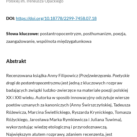
Polskiej im. Ireneusza Opackiego
DOI:
https://doi.org/10.18778/2299-7458.07.18
Słowa kluczowe:
postantropocentryzm, posthumanizm, poezja,
zaangażowanie, wspólnota międzygatunkowa
Abstrakt
Recenzowana książka Anny Filipowicz
(Prze)zwierz
ę
cenia. Poetyckie
drogi do postantropocentryzmu
jest jedną z kluczowych rozpraw
badających związki ludzko-zwierzęce na materiale poezji polskiej
XX i XXI wieku. Autorka w sposób innowacyjny odczytuje wiersze
poetów uznanych za kanoniczych (Anny Świrszczyńskiej, Tadeusza
Różewicza, Marcina Świetlickiego, Ryszarda Krynickiego, Tomasza
Różyckiego, Jarosława Marka Rymkiewicza i Juliana Tuwima),
wykorzystując wiedzę etologiczną i przyrodoznawczą.
Największym atutem rozprawy, zdaniem recenzenta, jest