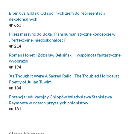
Elbing vs. Elbląg. Od spornych ziem do reprezentacji
dekolonialnych
663
Przez maszynę do Boga. Transhumanistyczne koncepcje w
„Perfekcyjnej niedoskonałości”
214
Roman Honet i Zdzisław Beksiński – wspólnota fantastycznej
wyobraźni
194
‘As Though It Were A Sacred Relic’: The Troubled Holocaust
Poetry of Julian Tuwim
184
Potencjał edukacyjny Chłopów Władysława Stanisława
Reymonta w oczach przyszłych polonistów
181