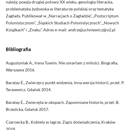
należą: poezja drugiej połowy XX wieku, genologia literacka,
problematyka żydowska w literaturze polskiej oraz tematyka
Zagłady. Publikował w „Narracjach o Zagładzie”, „Postscriptum
Polonistycznym”, „Śląskich Studiach Polonistycznych”, „Nowych
Książkach” i „Znaku”. Adres e-mail: andrzejjuchniewicz@o2.pl
Bibliografia
Augustyniak A., Irena Tuwim. Nie umarłam z miłości. Biografia,
Warszawa 2016.
Baratay É., Zwierzęcy punkt widzenia. Inna wersja historii, przeł. P.
Tarasewicz, Gdańsk 2014.
Baratay É., Zwierzęta w okopach. Zapomniane historie, przeł. B.
Brzezicka, Gdańsk 2017.
Czarnecka B., Kobiety w lagrze. Zapis doświadczenia, Kraków
2018.