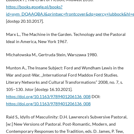
https://books.google.pl/books?
id=xym_DQAAQBAJ&printsec=frontcover&dq=percy+lubbock&hl=e
[dostęp 20.10.2017].
Marx L., The Machine in the Garden. Technology and the Pastoral
Ideal in America, New York 1967.
Michałowska M., Gertruda Stein, Warszawa 1980.
Munton A., The Insane Subject: Ford and Wyndham Lewis in the
War and post-War, „International Ford Maddox Ford Studies.
Literary Networks and Cultural Transformations” 2008, no. 7, s.
105–130. Jstor [dostęp 16.10.2021].
https://doi.org/10.1163/9789401206136_008
DOI:
https://doi.org/10.1163/9789401206136_008
Raid S., Idylls of Masculinity: D.H. Lawrence’s Subversive Pastoral,
[w:] New Versions of Pastoral. Post-Romantic, Modern, and
Contemporary Responses to the Tradition, eds. D. James, P. Tew,