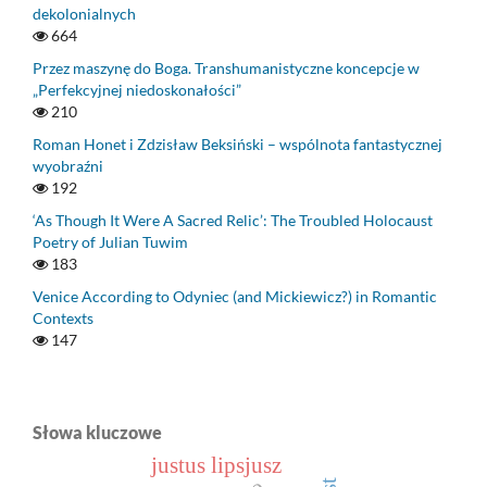
dekolonialnych
664
Przez maszynę do Boga. Transhumanistyczne koncepcje w
„Perfekcyjnej niedoskonałości”
210
Roman Honet i Zdzisław Beksiński – wspólnota fantastycznej
wyobraźni
192
‘As Though It Were A Sacred Relic’: The Troubled Holocaust
Poetry of Julian Tuwim
183
Venice According to Odyniec (and Mickiewicz?) in Romantic
Contexts
147
Słowa kluczowe
justus lipsjusz