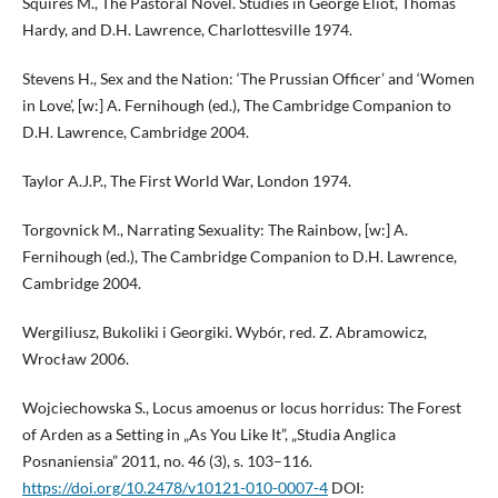
Squires M., The Pastoral Novel. Studies in George Eliot, Thomas
Hardy, and D.H. Lawrence, Charlottesville 1974.
Stevens H., Sex and the Nation: ‘The Prussian Officer’ and ‘Women
in Love’, [w:] A. Fernihough (ed.), The Cambridge Companion to
D.H. Lawrence, Cambridge 2004.
Taylor A.J.P., The First World War, London 1974.
Torgovnick M., Narrating Sexuality: The Rainbow, [w:] A.
Fernihough (ed.), The Cambridge Companion to D.H. Lawrence,
Cambridge 2004.
Wergiliusz, Bukoliki i Georgiki. Wybór, red. Z. Abramowicz,
Wrocław 2006.
Wojciechowska S., Locus amoenus or locus horridus: The Forest
of Arden as a Setting in „As You Like It”, „Studia Anglica
Posnaniensia” 2011, no. 46 (3), s. 103–116.
https://doi.org/10.2478/v10121-010-0007-4
DOI: