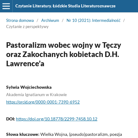
Czytanie Literatury. Łódzkie Studia Literaturoznawcze
Strona domowa
/
Archiwum
/
Nr 10 (2021): Intermedialność
/
Czytanie z perspektywy
Pastoralizm wobec wojny w Tęczy
oraz Zakochanych kobietach D.H.
Lawrence’a
Sylwia Wojciechowska
Akademia Ignatianum w Krakowie
https://orcid.org/0000-0001-7390-6952
DOI:
https://doi.org/10.18778/2299-7458.10.12
Słowa kluczowe:
Wielka Wojna, (pseudo)pastoralizm, poezja