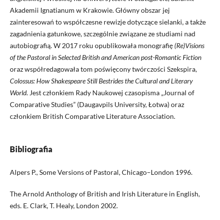
Akademii Ignatianum w Krakowie. Główny obszar jej
zainteresowań to współczesne rewizje dotyczące sielanki, a także
zagadnienia gatunkowe, szczególnie związane ze studiami nad
autobiografią. W 2017 roku opublikowała monografię
(Re)Visions
of the Pastoral in Selected British and American post-Romantic Fiction
oraz współredagowała tom poświęcony twórczości Szekspira,
Colossus: How Shakespeare Still Bestrides the Cultural and Literary
World
. Jest członkiem Rady Naukowej czasopisma „Journal of
Comparative Studies” (Daugavpils University, Łotwa) oraz
członkiem British Comparative Literature Association.
Bibliografia
Alpers P., Some Versions of Pastoral, Chicago–London 1996.
The Arnold Anthology of British and Irish Literature in English,
eds. E. Clark, T. Healy, London 2002.