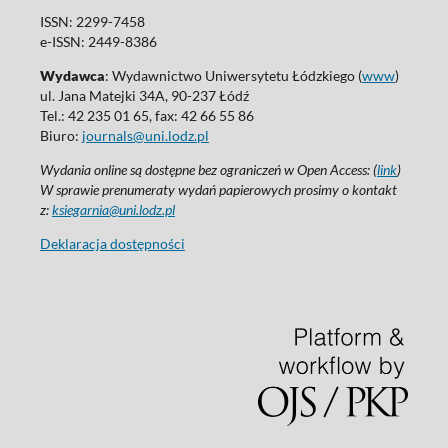
ISSN: 2299-7458
e-ISSN: 2449-8386
Wydawca
: Wydawnictwo Uniwersytetu Łódzkiego (
www
)
ul. Jana Matejki 34A, 90-237 Łódź
Tel.: 42 235 01 65, fax: 42 66 55 86
Biuro:
journals@uni.lodz.pl
Wydania online są dostępne bez ograniczeń w Open Access: (
link
)
W sprawie prenumeraty wydań papierowych prosimy o kontakt
z:
ksiegarnia@uni.lodz.pl
Deklaracja dostępności