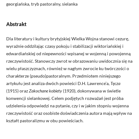
georgiańska, tryb pastoralny, sielanka
Abstrakt
Dla literatury i kultury brytyjskiej Wielka Wojna stanowi cezurę,
wyraźnie oddzilając czasy pokoju i stabilizacji wiktoriańskiej i
edwardiańskiej od niepewności wpisanej w wojenną i powojenną
rzeczywistość. Stanowczy zwrot w obrazowaniu uwidocznia się na
wielu płaszczyznach, również w nagłym zwrocie ku twórczości o
charakterze (pseudo)pastoralnym. Przedmiotem niniejszego
artykułu jest analiza dwóch powieści D.H. Lawrence’a,
Tęcza
(1915) oraz
Zakochane kobiety
(1920), dokonywana w świetle
konwencji sielankowej. Celem podjętych rozważań jest próba
udzielenia odpowiedzi na pytanie, czy i w jakim stopniu wojenna
rzeczywistość oraz osobiste doświadczenia autora mają wpływ na
kształt pastoralizmu w obu powieściach.