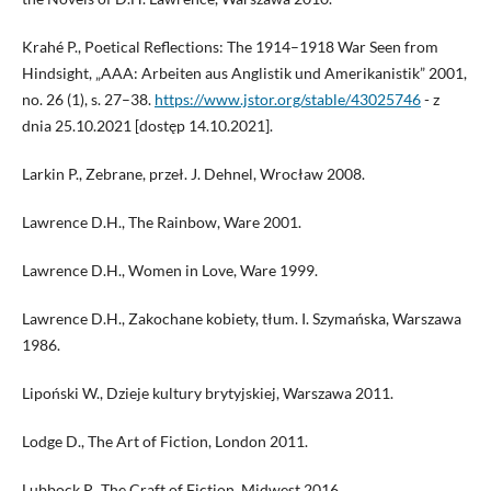
Krahé P., Poetical Reflections: The 1914–1918 War Seen from
Hindsight, „AAA: Arbeiten aus Anglistik und Amerikanistik” 2001,
no. 26 (1), s. 27–38.
https://www.jstor.org/stable/43025746
- z
dnia 25.10.2021 [dostęp 14.10.2021].
Larkin P., Zebrane, przeł. J. Dehnel, Wrocław 2008.
Lawrence D.H., The Rainbow, Ware 2001.
Lawrence D.H., Women in Love, Ware 1999.
Lawrence D.H., Zakochane kobiety, tłum. I. Szymańska, Warszawa
1986.
Lipoński W., Dzieje kultury brytyjskiej, Warszawa 2011.
Lodge D., The Art of Fiction, London 2011.
Lubbock P., The Craft of Fiction, Midwest 2016.