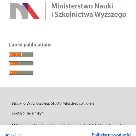
Latest publications
Nauki o Wychowaniu. Studia Interdyscyplinarne
ISSN: 2450-4491
Wydawca
: Wydawnictwo Uniwersytetu Łódzkiego (
www
)
ul. Jana Matejki 34A, 90-237 Łódź
polski
Polityka prywatności