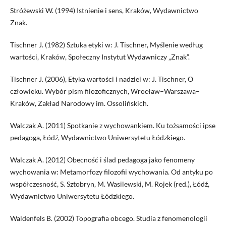
Stróżewski W. (1994) Istnienie i sens, Kraków, Wydawnictwo
Znak.
Tischner J. (1982) Sztuka etyki w: J. Tischner, Myślenie według
wartości, Kraków, Społeczny Instytut Wydawniczy „Znak”.
Tischner J. (2006), Etyka wartości i nadziei w: J. Tischner, O
człowieku. Wybór pism filozoficznych, Wrocław–Warszawa–
Kraków, Zakład Narodowy im. Ossolińskich.
Walczak A. (2011) Spotkanie z wychowankiem. Ku tożsamości ipse
pedagoga, Łódź, Wydawnictwo Uniwersytetu Łódzkiego.
Walczak A. (2012) Obecność i ślad pedagoga jako fenomeny
wychowania w: Metamorfozy filozofii wychowania. Od antyku po
współczesność, S. Sztobryn, M. Wasilewski, M. Rojek (red.), Łódź,
Wydawnictwo Uniwersytetu Łódzkiego.
Waldenfels B. (2002) Topografia obcego. Studia z fenomenologii