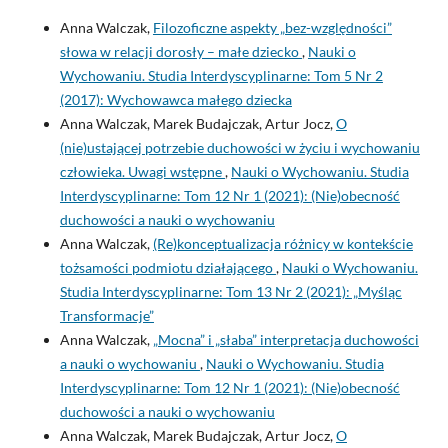
Anna Walczak,
Filozoficzne aspekty „bez-względności”
słowa w relacji dorosły – małe dziecko
,
Nauki o
Wychowaniu. Studia Interdyscyplinarne: Tom 5 Nr 2
(2017): Wychowawca małego dziecka
Anna Walczak, Marek Budajczak, Artur Jocz,
O
(nie)ustającej potrzebie duchowości w życiu i wychowaniu
człowieka. Uwagi wstępne
,
Nauki o Wychowaniu. Studia
Interdyscyplinarne: Tom 12 Nr 1 (2021): (Nie)obecność
duchowości a nauki o wychowaniu
Anna Walczak,
(Re)konceptualizacja różnicy w kontekście
tożsamości podmiotu działającego
,
Nauki o Wychowaniu.
Studia Interdyscyplinarne: Tom 13 Nr 2 (2021): „Myśląc
Transformacje”
Anna Walczak,
„Mocna” i „słaba” interpretacja duchowości
a nauki o wychowaniu
,
Nauki o Wychowaniu. Studia
Interdyscyplinarne: Tom 12 Nr 1 (2021): (Nie)obecność
duchowości a nauki o wychowaniu
Anna Walczak, Marek Budajczak, Artur Jocz,
O