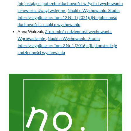
(nie)ustającej potrzebie duchowości w życiu i wychowaniu
człowieka. Uwagi wstępne
,
Nauki o Wychowaniu. Studia
Interdyscyplinarne: Tom 12 Nr 1 (2021): (Nie)obecność
duchowości a nauki o wychowaniu
Anna Walczak,
Zrozumieć codzienność wychowania.
Wprowadzenie
,
Nauki o Wychowaniu. Studia
Interdyscyplinarne: Tom 2 Nr 1 (2016): (Re)konstrukcje
codzienności wychowania