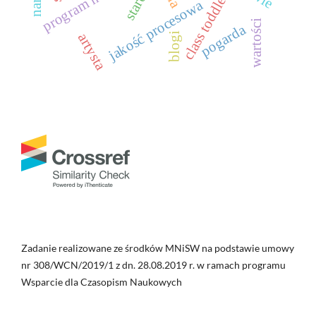
starość
class toddler
jakość procesowa
wartości
pogarda
artysta
blogi
Zadanie realizowane ze środków MNiSW na podstawie umowy
nr 308/WCN/2019/1 z dn. 28.08.2019 r. w ramach programu
Wsparcie dla Czasopism Naukowych