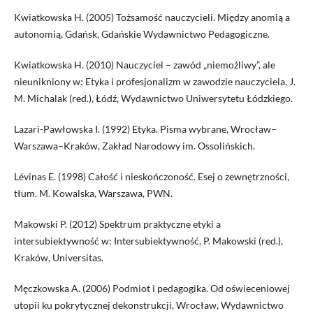
Kwiatkowska H. (2005) Tożsamość nauczycieli. Między anomią a
autonomią, Gdańsk, Gdańskie Wydawnictwo Pedagogiczne.
Kwiatkowska H. (2010) Nauczyciel – zawód „niemożliwy”, ale
nieunikniony w: Etyka i profesjonalizm w zawodzie nauczyciela, J.
M. Michalak (red.), Łódź, Wydawnictwo Uniwersytetu Łódzkiego.
Lazari-Pawłowska I. (1992) Etyka. Pisma wybrane, Wrocław–
Warszawa–Kraków, Zakład Narodowy im. Ossolińskich.
Lévinas E. (1998) Całość i nieskończoność. Esej o zewnętrzności,
tłum. M. Kowalska, Warszawa, PWN.
Makowski P. (2012) Spektrum praktyczne etyki a
intersubiektywność w: Intersubiektywność, P. Makowski (red.),
Kraków, Universitas.
Męczkowska A. (2006) Podmiot i pedagogika. Od oświeceniowej
utopii ku pokrytycznej dekonstrukcji, Wrocław, Wydawnictwo