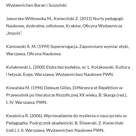
Wydawnictwo Baran i Suszyński.
Jaworska-Witkowska M., Kwieciński Z. (2011) Nurty pedagogii.
Naukowe, dyskretne, odlotowe, Kraków, Oficyna Wydawnicza
„Impuls”.
Kaniowski A. M. (1999) Supererogacja. Zapomniany wymiar etyki,
Warszawa, Oficyna Naukowa.
Kołakowski L. (2000) Etyka bez kodeksu, w: L. Kołakowski, Kultura
i fetysze. Eseje, Warszawa, Wydawnictwo Naukowe PWN.
Kowalska M. (1996) Deleuze Gilles, Différence et Répétition w:
Przewodnik po literaturze filozoficznej XX wieku, B. Skarga (red.),
t. IV, Warszawa, PWN.
Kwaśnica R. (2006), Wprowadzenie do myślenia o nauczycielu w:
Pedagogika. Podręcznik akademicki, B. Śliwerski, Z. Kwieciński
(red.), t. II, Warszawa, Wydawnictwo Naukowe PWN.