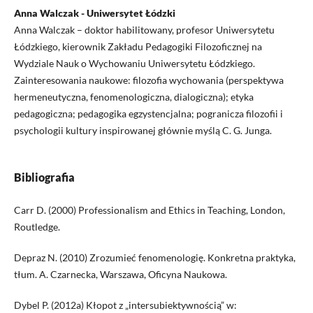
Anna Walczak - Uniwersytet Łódzki
Anna Walczak – doktor habilitowany, profesor Uniwersytetu
Łódzkiego, kierownik Zakładu Pedagogiki Filozoficznej na
Wydziale Nauk o Wychowaniu Uniwersytetu Łódzkiego.
Zainteresowania naukowe: filozofia wychowania (perspektywa
hermeneutyczna, fenomenologiczna, dialogiczna); etyka
pedagogiczna; pedagogika egzystencjalna; pogranicza filozofii i
psychologii kultury inspirowanej głównie myślą C. G. Junga.
Bibliografia
Carr D. (2000) Professionalism and Ethics in Teaching, London,
Routledge.
Depraz N. (2010) Zrozumieć fenomenologię. Konkretna praktyka,
tłum. A. Czarnecka, Warszawa, Oficyna Naukowa.
Dybel P. (2012a) Kłopot z „intersubiektywnością” w: