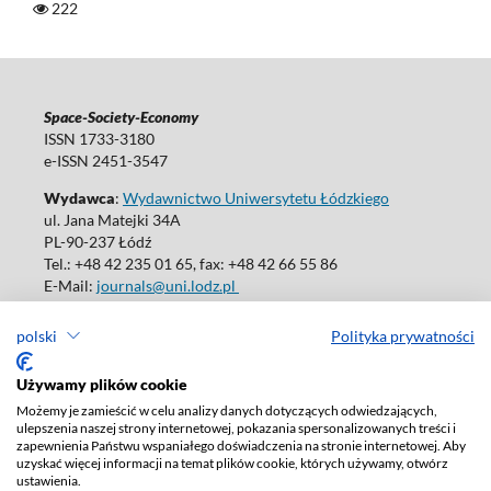
222
Space-Society-Economy
ISSN 1733-3180
e-ISSN 2451-3547
Wydawca
:
Wydawnictwo Uniwersytetu Łódzkiego
ul. Jana Matejki 34A
PL-90-237 Łódź
Tel.: +48 42 235 01 65, fax: +48 42 66 55 86
E-Mail:
journals@uni.lodz.pl
polski
Polityka prywatności
Używamy plików cookie
Deklaracja dostępności
Możemy je zamieścić w celu analizy danych dotyczących odwiedzających,
ulepszenia naszej strony internetowej, pokazania spersonalizowanych treści i
zapewnienia Państwu wspaniałego doświadczenia na stronie internetowej. Aby
uzyskać więcej informacji na temat plików cookie, których używamy, otwórz
ustawienia.