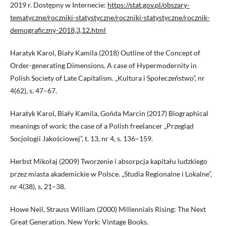
2019 r. Dostępny w Internecie:
https://stat.gov.pl/obszary-
tematyczne/roczniki-statystyczne/roczniki-statystyczne/rocznik-
demograficzny-2018,3,12.html
Haratyk Karol, Biały Kamila (2018) Outline of the Concept of
Order-generating Dimensions. A case of Hypermodernity in
Polish Society of Late Capitalism. „Kultura i Społeczeństwo”, nr
4(62), s. 47–67.
Haratyk Karol, Biały Kamila, Gońda Marcin (2017) Biographical
meanings of work: the case of a Polish freelancer „Przegląd
Socjologii Jakościowej”, t. 13, nr 4, s. 136–159.
Herbst Mikołaj (2009) Tworzenie i absorpcja kapitału ludzkiego
przez miasta akademickie w Polsce. „Studia Regionalne i Lokalne”,
nr 4(38), s. 21–38.
Howe Neil, Strauss William (2000) Millennials Rising: The Next
Great Generation. New York: Vintage Books.