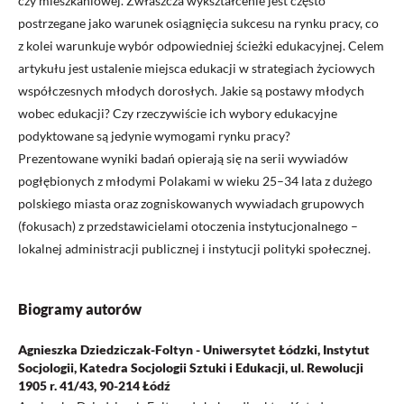
czy mieszkaniowej. Zwłaszcza wykształcenie jest często
postrzegane jako warunek osiągnięcia sukcesu na rynku pracy, co
z kolei warunkuje wybór odpowiedniej ścieżki edukacyjnej. Celem
artykułu jest ustalenie miejsca edukacji w strategiach życiowych
współczesnych młodych dorosłych. Jakie są postawy młodych
wobec edukacji? Czy rzeczywiście ich wybory edukacyjne
podyktowane są jedynie wymogami rynku pracy?
Prezentowane wyniki badań opierają się na serii wywiadów
pogłębionych z młodymi Polakami w wieku 25–34 lata z dużego
polskiego miasta oraz zogniskowanych wywiadach grupowych
(fokusach) z przedstawicielami otoczenia instytucjonalnego –
lokalnej administracji publicznej i instytucji polityki społecznej.
Biogramy autorów
Agnieszka Dziedziczak-Foltyn - Uniwersytet Łódzki, Instytut
Socjologii, Katedra Socjologii Sztuki i Edukacji, ul. Rewolucji
1905 r. 41/43, 90-214 Łódź