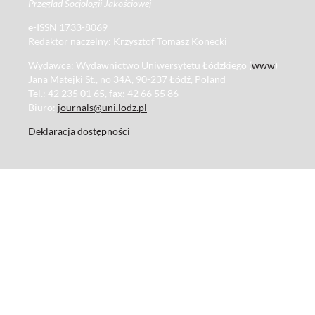
Przegląd Socjologii Jakościowej
e-ISSN 1733-8069
Redaktor naczelny: Krzysztof Tomasz Konecki
Wydawca: Wydawnictwo Uniwersytetu Łódzkiego (
www
)
Jana Matejki St., no 34A, 90-237 Łódź, Poland
Tel.: 42 235 01 65, fax: 42 66 55 86
Biuro:
journals@uni.lodz.pl
Deklaracja dostępności