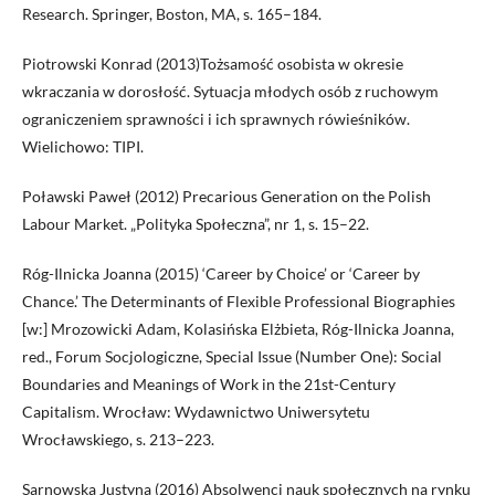
Research. Springer, Boston, MA, s. 165–184.
Piotrowski Konrad (2013)Tożsamość osobista w okresie
wkraczania w dorosłość. Sytuacja młodych osób z ruchowym
ograniczeniem sprawności i ich sprawnych rówieśników.
Wielichowo: TIPI.
Poławski Paweł (2012) Precarious Generation on the Polish
Labour Market. „Polityka Społeczna”, nr 1, s. 15–22.
Róg-Ilnicka Joanna (2015) ‘Career by Choice’ or ‘Career by
Chance.’ The Determinants of Flexible Professional Biographies
[w:] Mrozowicki Adam, Kolasińska Elżbieta, Róg-Ilnicka Joanna,
red., Forum Socjologiczne, Special Issue (Number One): Social
Boundaries and Meanings of Work in the 21st-Century
Capitalism. Wrocław: Wydawnictwo Uniwersytetu
Wrocławskiego, s. 213–223.
Sarnowska Justyna (2016) Absolwenci nauk społecznych na rynku