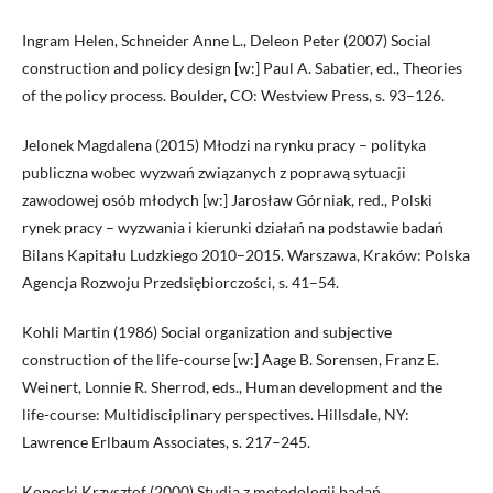
Ingram Helen, Schneider Anne L., Deleon Peter (2007) Social
construction and policy design [w:] Paul A. Sabatier, ed., Theories
of the policy process. Boulder, CO: Westview Press, s. 93–126.
Jelonek Magdalena (2015) Młodzi na rynku pracy – polityka
publiczna wobec wyzwań związanych z poprawą sytuacji
zawodowej osób młodych [w:] Jarosław Górniak, red., Polski
rynek pracy – wyzwania i kierunki działań na podstawie badań
Bilans Kapitału Ludzkiego 2010–2015. Warszawa, Kraków: Polska
Agencja Rozwoju Przedsiębiorczości, s. 41–54.
Kohli Martin (1986) Social organization and subjective
construction of the life-course [w:] Aage B. Sorensen, Franz E.
Weinert, Lonnie R. Sherrod, eds., Human development and the
life-course: Multidisciplinary perspectives. Hillsdale, NY:
Lawrence Erlbaum Associates, s. 217–245.
Konecki Krzysztof (2000) Studia z metodologii badań