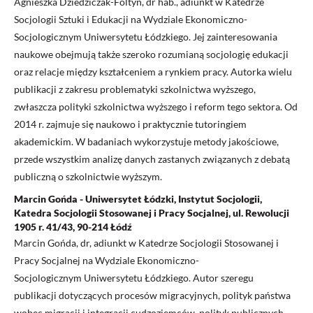
Agnieszka Dziedziczak-Foltyn, dr hab., adiunkt w Katedrze
Socjologii Sztuki i Edukacji na Wydziale Ekonomiczno-
Socjologicznym Uniwersytetu Łódzkiego. Jej zainteresowania
naukowe obejmują także szeroko rozumianą socjologię edukacji
oraz relacje między kształceniem a rynkiem pracy. Autorka wielu
publikacji z zakresu problematyki szkolnictwa wyższego,
zwłaszcza polityki szkolnictwa wyższego i reform tego sektora. Od
2014 r. zajmuje się naukowo i praktycznie tutoringiem
akademickim. W badaniach wykorzystuje metody jakościowe,
przede wszystkim analizę danych zastanych związanych z debatą
publiczną o szkolnictwie wyższym.
Marcin Gońda - Uniwersytet Łódzki, Instytut Socjologii,
Katedra Socjologii Stosowanej i Pracy Socjalnej, ul. Rewolucji
1905 r. 41/43, 90-214 Łódź
Marcin Gońda, dr, adiunkt w Katedrze Socjologii Stosowanej i
Pracy Socjalnej na Wydziale Ekonomiczno-
Socjologicznym Uniwersytetu Łódzkiego. Autor szeregu
publikacji dotyczących procesów migracyjnych, polityk państwa
wobec migracji i integracji cudzoziemców, polityk publicznych