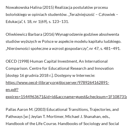
Nowakowska Halina (2015) Realizacja postulatów procesu
bolońskiego w opiniach studentów. „Teraźniejszość – Człowiek –
Edukacja”, t. 18, nr 1(69), s. 123–131.
Oliwkiewicz Barbara (2016) Wynagrodzenie godziwe absolwenta
studiów wyższych w Polsce w aspekcie modelu kapitału ludzkiego.
„Nierówności społeczne a wzrost gospodarczy”, nr 47, s. 481−491.
OECD (1998) Human Capital Investment, An International
Comparison. Centre for Educational Research and Innovation
[dostęp 16 grudnia 2018 r.]. Dostępny w Internecie:
https://www.oecd-ilibrary.org/docserver/9789264162891-
en.pdf?
expires=1544963671&id=id&accname=guest&checksum=1F1087
Pallas Aaron M. (2003) Educational Transitions, Trajectories, and
Pathways [w:] Jeylan T. Mortimer, Michael J. Shanahan, eds.,
Handbook of the Life Course. Handbooks of Sociology and Social