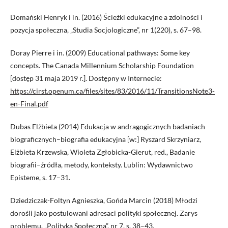
Domański Henryk i in. (2016) Ścieżki edukacyjne a zdolności i
pozycja społeczna, „Studia Socjologiczne”, nr 1(220), s. 67–98.
Doray Pierre i in. (2009) Educational pathways: Some key
concepts. The Canada Millennium Scholarship Foundation
[dostęp 31 maja 2019 r.]. Dostępny w Internecie:
https://cirst.openum.ca/files/sites/83/2016/11/TransitionsNote3-
en-Final.pdf
Dubas Elżbieta (2014) Edukacja w andragogicznych badaniach
biograficznych–biografia edukacyjna [w:] Ryszard Skrzyniarz,
Elżbieta Krzewska, Wioleta Zgłobicka-Gierut, red., Badanie
biografii–źródła, metody, konteksty. Lublin: Wydawnictwo
Episteme, s. 17–31.
Dziedziczak-Foltyn Agnieszka, Gońda Marcin (2018) Młodzi
dorośli jako postulowani adresaci polityki społecznej. Zarys
problemu. „Polityka Społeczna”, nr 7, s. 38–43.