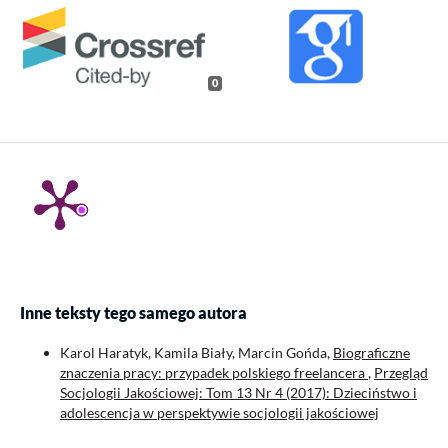
0
Inne teksty tego samego autora
Karol Haratyk, Kamila Biały, Marcin Gońda,
Biograficzne
znaczenia pracy: przypadek polskiego freelancera
,
Przegląd
Socjologii Jakościowej: Tom 13 Nr 4 (2017): Dzieciństwo i
adolescencja w perspektywie socjologii jakościowej