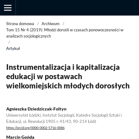
Strona domowa
/
Archiwum
/
Tom 15 Nr 4 (2019): Młodzi dorośli w czasach ponowoczesności w
analizach socjologicznych
/
Przegląd Socjologii Jakościowej
Artykuł
Instrumentalizacja i kapitalizacja
edukacji w postawach
wielkomiejskich młodych dorosłych
Agnieszka Dziedziczak-Foltyn
Uniwersytet Łódzki, Instytut Socjologii, Katedra Socjologii Sztuki i
Edukacji, ul. Rewolucji 1905 r. 41/43, 90-214 Łódź
https://orcid.org/0000-0002-5716-0086
Marcin Gońda