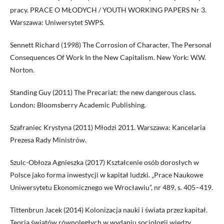
pracy. PRACE O MŁODYCH / YOUTH WORKING PAPERS Nr 3.
Warszawa: Uniwersytet SWPS.
Sennett Richard (1998) The Corrosion of Character, The Personal
Consequences Of Work In the New Capitalism. New York: W.W.
Norton.
Standing Guy (2011) The Precariat: the new dangerous class.
London: Bloomsberry Academic Publishing.
Szafraniec Krystyna (2011) Młodzi 2011. Warszawa: Kancelaria
Prezesa Rady Ministrów.
Szulc-Obłoza Agnieszka (2017) Kształcenie osób dorosłych w
Polsce jako forma inwestycji w kapitał ludzki. „Prace Naukowe
Uniwersytetu Ekonomicznego we Wrocławiu”, nr 489, s. 405–419.
Tittenbrun Jacek (2014) Kolonizacja nauki i świata przez kapitał.
Teoria światów równoległych w wydaniu socjologii wiedzy.