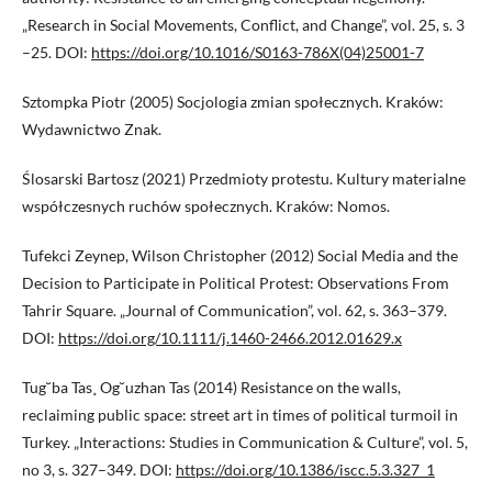
„Research in Social Movements, Conflict, and Change”, vol. 25, s. 3
–25. DOI:
https://doi.org/10.1016/S0163-786X(04)25001-7
Sztompka Piotr (2005) Socjologia zmian społecznych. Kraków:
Wydawnictwo Znak.
Ślosarski Bartosz (2021) Przedmioty protestu. Kultury materialne
współczesnych ruchów społecznych. Kraków: Nomos.
Tufekci Zeynep, Wilson Christopher (2012) Social Media and the
Decision to Participate in Political Protest: Observations From
Tahrir Square. „Journal of Communication”, vol. 62, s. 363–379.
DOI:
https://doi.org/10.1111/j.1460-2466.2012.01629.x
Tug˘ba Tas¸ Og˘uzhan Tas (2014) Resistance on the walls,
reclaiming public space: street art in times of political turmoil in
Turkey. „Interactions: Studies in Communication & Culture”, vol. 5,
no 3, s. 327–349. DOI:
https://doi.org/10.1386/iscc.5.3.327_1