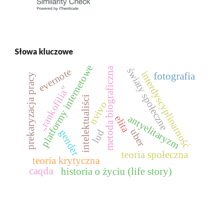
Słowa kluczowe
platformy internetowe
metoda biograficzna
światy społeczne
evernote
interdyscyplinarność
fotografia
prekaryzacja pracy
„rankofilia”
intelektualiści
nvivo
antyelitaryzm
elita
uber
gender
lud
teoria społeczna
teoria krytyczna
caqda
historia o życiu (life story)