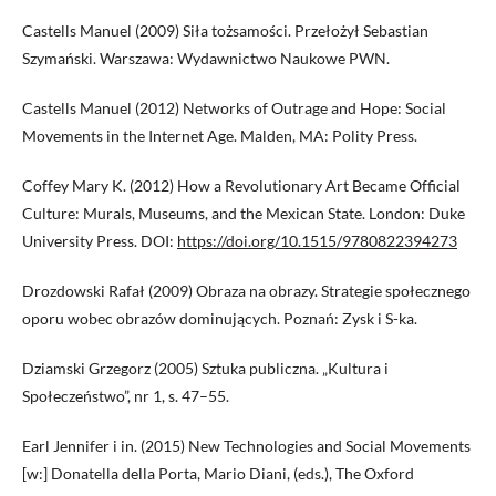
Castells Manuel (2009) Siła tożsamości. Przełożył Sebastian
Szymański. Warszawa: Wydawnictwo Naukowe PWN.
Castells Manuel (2012) Networks of Outrage and Hope: Social
Movements in the Internet Age. Malden, MA: Polity Press.
Coffey Mary K. (2012) How a Revolutionary Art Became Official
Culture: Murals, Museums, and the Mexican State. London: Duke
University Press. DOI:
https://doi.org/10.1515/9780822394273
Drozdowski Rafał (2009) Obraza na obrazy. Strategie społecznego
oporu wobec obrazów dominujących. Poznań: Zysk i S-ka.
Dziamski Grzegorz (2005) Sztuka publiczna. „Kultura i
Społeczeństwo”, nr 1, s. 47–55.
Earl Jennifer i in. (2015) New Technologies and Social Movements
[w:] Donatella della Porta, Mario Diani, (eds.), The Oxford