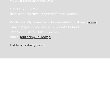
Przegląd Socjologii Jakościowej
e-ISSN 1733-8069
Redaktor naczelny: Krzysztof Tomasz Konecki
Wydawca: Wydawnictwo Uniwersytetu Łódzkiego (
www
)
Jana Matejki St., no 34A, 90-237 Łódź, Poland
Tel.: 42 235 01 65, fax: 42 66 55 86
Biuro:
journals@uni.lodz.pl
Deklaracja dostępności