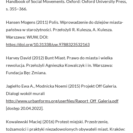
Handbook of Social Movements. Oxford: Oxford University Press,
s. 355–366.
Hansen Mogens (2011) Polis. Wprowadzenie do dziejów miasta-
państwa w starożytności. Przełożyli R. Kulesza, A. Kulesza.
Warszawa: WUW, DOI:
https://doi.org/10.31338/uw.9788323532163
Harvey David (2012) Bunt Miast. Prawo do miasta i wielka
rewolucja. Przełożyli Agnieszka Kowalczyk i in. Warszawa:
Fundacja Bęc Zmiana.
Jagiełło Ewa A., Modnicka Noemi (2015) Projekt Off Galeria.
Dialogi wokół murali
http://www.urbanforms.org/userfiles/Raport_Off_Galeria.pdf
[dostęp 20.04.2022].
Kowalewski Maciej (2016) Protest miejski. Przestrzenie,
tożsamości i praktyki niezadowolonych obywateli miast. Kraków: