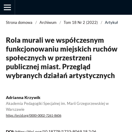
Strona domowa
/
Archiwum
/
Tom 18 Nr 2 (2022)
/
Artykuł
Rola murali we współczesnym
Przegląd Socjologii Jakościowej
funkcjonowaniu miejskich ruchów
społecznych w przestrzeni
publicznej miast. Przegląd
wybranych działań artystycznych
Adrianna Krzywik
Akademia Pedagogiki Specjalnej im. Marii Grzegorzewskiej w
Warszawie
https://orcid.org/0000-0002-7261-8606
DOI:
https://doi.org/10.18778/1733-8069.18.2.06