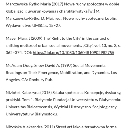
Marczewska-Rytko Maria (2017) Nowe ruchy społęczne w dobie
globalizacji: uwarunkowania i charakterystyka [w:] M.
Marczewska-Rytko, D. Maj, red., Nowe ruchy społeczne. Lublin:
Wydawnictwo UMSC, s. 15–27.
Mayer Margit (2009) The ‘Right to the City’ in the context of
shifting mottos of urban social movements. „City”, vol. 13, no. 2, s.
362–374. DOI:
https://doi.org/10.1080/13604810902982755
McAdam Doug, Snow David A. (1997) Social Movements:
Readings on Their Emergence, Mobilization, and Dynamics. Los
Angeles, CA: Roxbury Pub.
Niziołek Katarzyna (2015) Sztuka społeczna. Koncepcje, dyskursy,
praktyki. Tom 1. Białystok: Fundacja Uniwersytetu w Białymstoku
Universitas Bialostocensis, Wydział Historyczno-Socjologiczny
Uniwersytetu w Białymstoku.
Niżyńska Aleksandra (2011) Street art jako alternatywna forma