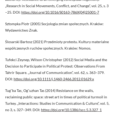
„Research in Social Movements, Conflict, and Change”, vol. 25, s. 3
–25. DOI:
https://doi.org/10.1016/S0163-786X(04)25001-7
Sztompka Piotr (2005) Socjologia zmian społecznych. Kraków:
Wydawnictwo Znak.
Ślosarski Bartosz (2021) Przedmioty protestu. Kultury materialne
współczesnych ruchów społecznych. Kraków: Nomos.
Tufekci Zeynep, Wilson Christopher (2012) Social Media and the
Decision to Participate in Political Protest: Observations From
Tahrir Square. „Journal of Communication”, vol. 62, s. 363–379.
DOI:
https://doi.org/10.1111/j.1460-2466.2012.01629.x
Tug˘ba Tas¸ Og˘uzhan Tas (2014) Resistance on the walls,
reclaiming public space: street art in times of political turmoil in
Turkey. „Interactions: Studies in Communication & Culture”, vol. 5,
no 3, s. 327–349. DOI:
https://doi.org/10.1386/iscc.5.3.327_1