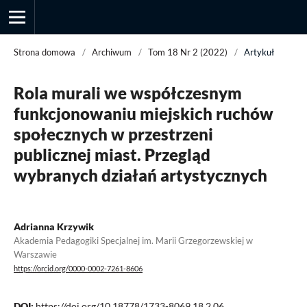
Strona domowa
/
Archiwum
/
Tom 18 Nr 2 (2022)
/
Artykuł
Rola murali we współczesnym
Przegląd Socjologii Jakościowej
funkcjonowaniu miejskich ruchów
społecznych w przestrzeni
publicznej miast. Przegląd
wybranych działań artystycznych
Adrianna Krzywik
Akademia Pedagogiki Specjalnej im. Marii Grzegorzewskiej w
Warszawie
https://orcid.org/0000-0002-7261-8606
DOI:
https://doi.org/10.18778/1733-8069.18.2.06