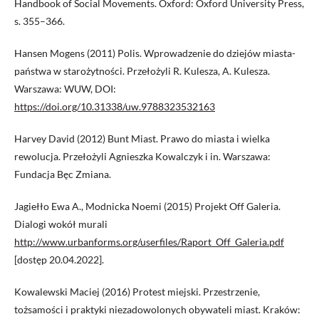
Handbook of Social Movements. Oxford: Oxford University Press,
s. 355–366.
Hansen Mogens (2011) Polis. Wprowadzenie do dziejów miasta-
państwa w starożytności. Przełożyli R. Kulesza, A. Kulesza.
Warszawa: WUW, DOI:
https://doi.org/10.31338/uw.9788323532163
Harvey David (2012) Bunt Miast. Prawo do miasta i wielka
rewolucja. Przełożyli Agnieszka Kowalczyk i in. Warszawa:
Fundacja Bęc Zmiana.
Jagiełło Ewa A., Modnicka Noemi (2015) Projekt Off Galeria.
Dialogi wokół murali
http://www.urbanforms.org/userfiles/Raport_Off_Galeria.pdf
[dostęp 20.04.2022].
Kowalewski Maciej (2016) Protest miejski. Przestrzenie,
tożsamości i praktyki niezadowolonych obywateli miast. Kraków: