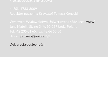
Przegląd Socjologii Jakościowej
e-ISSN 1733-8069
Redaktor naczelny: Krzysztof Tomasz Konecki
Wydawca: Wydawnictwo Uniwersytetu Łódzkiego (
www
)
Jana Matejki St., no 34A, 90-237 Łódź, Poland
Tel.: 42 235 01 65, fax: 42 66 55 86
Biuro:
journals@uni.lodz.pl
Deklaracja dostępności