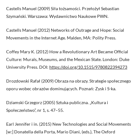
Castells Manuel (2009) Siła tożsamości. Przełożył Sebastian
Szymański. Warszawa: Wydawnictwo Naukowe PWN.
Castells Manuel (2012) Networks of Outrage and Hope: Social
Movements in the Internet Age. Malden, MA: Polity Press.
Coffey Mary K. (2012) How a Revolutionary Art Became Official
Culture: Murals, Museums, and the Mexican State. London: Duke
University Press. DOI:
https://doi.org/10.1515/9780822394273
Drozdowski Rafał (2009) Obraza na obrazy. Strategie społecznego
oporu wobec obrazów dominujących. Poznań: Zysk i S-ka.
Dziamski Grzegorz (2005) Sztuka publiczna. „Kultura i
Społeczeństwo”, nr 1, s. 47–55.
Earl Jennifer i in. (2015) New Technologies and Social Movements
[w:] Donatella della Porta, Mario Diani, (eds.), The Oxford