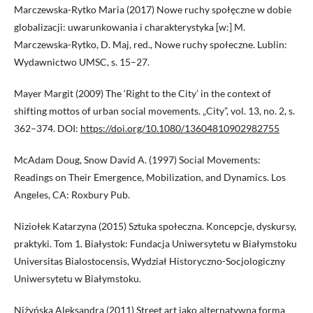
Marczewska-Rytko Maria (2017) Nowe ruchy społęczne w dobie
globalizacji: uwarunkowania i charakterystyka [w:] M.
Marczewska-Rytko, D. Maj, red., Nowe ruchy społeczne. Lublin:
Wydawnictwo UMSC, s. 15–27.
Mayer Margit (2009) The ‘Right to the City’ in the context of
shifting mottos of urban social movements. „City”, vol. 13, no. 2, s.
362–374. DOI:
https://doi.org/10.1080/13604810902982755
McAdam Doug, Snow David A. (1997) Social Movements:
Readings on Their Emergence, Mobilization, and Dynamics. Los
Angeles, CA: Roxbury Pub.
Niziołek Katarzyna (2015) Sztuka społeczna. Koncepcje, dyskursy,
praktyki. Tom 1. Białystok: Fundacja Uniwersytetu w Białymstoku
Universitas Bialostocensis, Wydział Historyczno-Socjologiczny
Uniwersytetu w Białymstoku.
Niżyńska Aleksandra (2011) Street art jako alternatywna forma