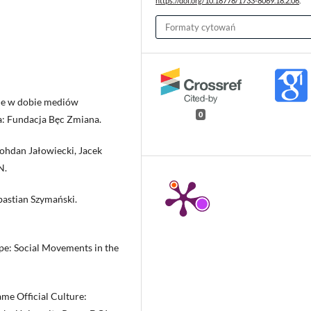
https://doi.org/10.18778/1733-8069.18.2.06
.
Formaty cytowań
alne w dobie mediów
0
a: Fundacja Bęc Zmiana.
Bohdan Jałowiecki, Jacek
N.
bastian Szymański.
pe: Social Movements in the
me Official Culture: