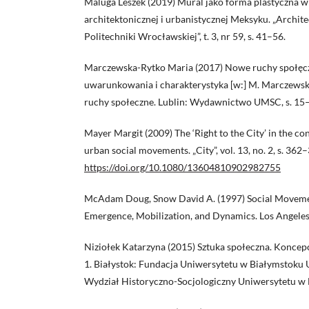
Maluga Leszek (2019) Mural jako forma plastyczna w
architektonicznej i urbanistycznej Meksyku. „Archi
Politechniki Wrocławskiej”, t. 3, nr 59, s. 41–56.
Marczewska-Rytko Maria (2017) Nowe ruchy społęczn
uwarunkowania i charakterystyka [w:] M. Marczewska
ruchy społeczne. Lublin: Wydawnictwo UMSC, s. 15
Mayer Margit (2009) The ‘Right to the City’ in the con
urban social movements. „City”, vol. 13, no. 2, s. 362
https://doi.org/10.1080/13604810902982755
McAdam Doug, Snow David A. (1997) Social Movemen
Emergence, Mobilization, and Dynamics. Los Angele
Niziołek Katarzyna (2015) Sztuka społeczna. Koncepc
1. Białystok: Fundacja Uniwersytetu w Białymstoku U
Wydział Historyczno-Socjologiczny Uniwersytetu w 