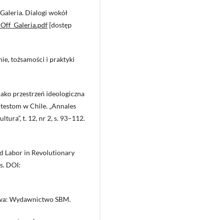
Galeria. Dialogi wokół
Off_Galeria.pdf
[dostęp
ie, tożsamości i praktyki
ako przestrzeń ideologiczna
otestom w Chile. „Annales
tura”, t. 12, nr 2, s. 93–112.
nd Labor in Revolutionary
s. DOI:
szawa: Wydawnictwo SBM.