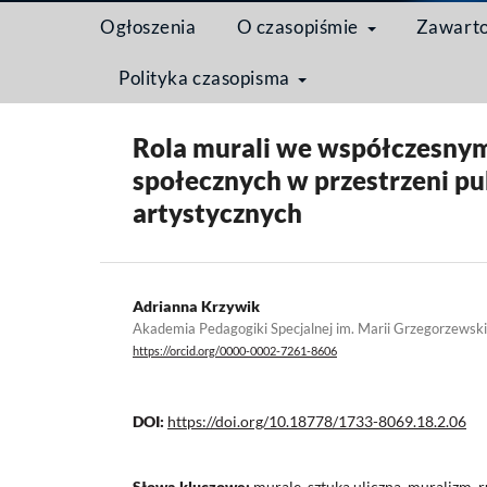
Ogłoszenia
O czasopiśmie
Zawart
Polityka czasopisma
Strona domowa
/
Archiwum
/
Tom 18 Nr 2 (2022)
Rola murali we współczesny
społecznych w przestrzeni pu
artystycznych
Adrianna Krzywik
Akademia Pedagogiki Specjalnej im. Marii Grzegorzewsk
https://orcid.org/0000-0002-7261-8606
DOI:
https://doi.org/10.18778/1733-8069.18.2.06
Słowa kluczowe:
murale, sztuka uliczna, muralizm, r