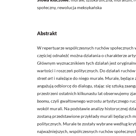
społeczny, rewolucja meksykańska
Abstrakt
W repertuarze współczesnych ruchów społecznych w 
częściej odnaleźć można działania o charakterze ar
Głównym wyznacznikiem tych działań jest oryginaln
wartości i roszczeń politycznych. Do działań ruchów 
street art
i należące do niego murale. Murale, będące z
angażują odbiorcę do dialogu, stając się sztuką zaan
przestrzeni ostatnich kilkunastu lat obserwujemy zj
boomu
, czyli gwałtownego wzrostu artystycznego r
wokół murali. Na podstawie analizy historycznej dzi
zostaną przedstawione przykłady murali będących m
politycznych. Murale te zostały wybrane według kr
najważniejszych, współczesnych ruchów społecznych o