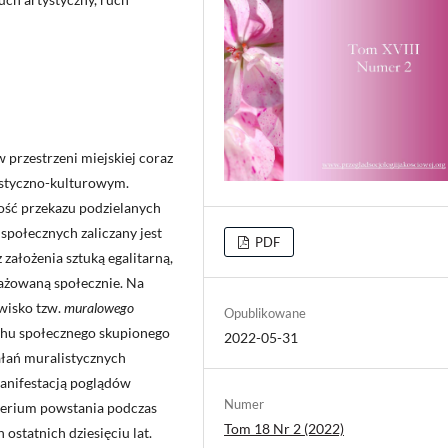
przestrzeni miejskiej coraz
tystyczno-kulturowym.
ość przekazu podzielanych
społecznych zaliczany jest
PDF
 założenia sztuką egalitarną,
gażowaną społecznie. Na
awisko tzw.
muralowego
Opublikowane
uchu społecznego skupionego
2022-05-31
ałań muralistycznych
anifestacją poglądów
Numer
yterium powstania podczas
Tom 18 Nr 2 (2022)
statnich dziesięciu lat.