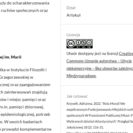
łuży do scharakteryzowania
Dział
 ruchów społecznych oraz
Artykuł
Licencja
Utwór dostępny jest na licencji
Creativ
j im. Marii
Commons Uznanie autorstwa – Użycie
niekomercyjne – Bez utworów zależnyc
ka w Instytucie Filozofii i
Międzynarodowe
.
 Grzegorzewskiej w
licznej oraz zaangażowaniem
ch zainteresowań znajdują
Jak cytować
ków i miejsc pamięci oraz
Krzywik, Adrianna. 2022. “Rola Murali We
m.in. pamięci zbiorowej,
współczesnym Funkcjonowaniu Miejskich ruc
 epidemiologicznej, potrzeb
społecznych W Przestrzeni Publicznej Miast. 
go. W swoich badaniach
Wybranych działań Artystycznych”.
Przegląd So
Jakościowej
18 (2): 116-31.
że prowadzi komplementarne