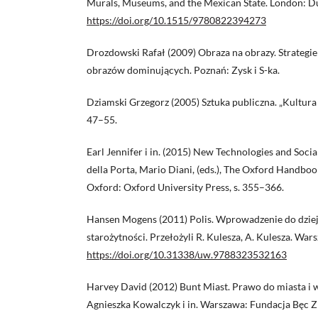
Murals, Museums, and the Mexican State. London: Du
https://doi.org/10.1515/9780822394273
Drozdowski Rafał (2009) Obraza na obrazy. Strateg
obrazów dominujących. Poznań: Zysk i S-ka.
Dziamski Grzegorz (2005) Sztuka publiczna. „Kultura i
47–55.
Earl Jennifer i in. (2015) New Technologies and Soci
della Porta, Mario Diani, (eds.), The Oxford Handbo
Oxford: Oxford University Press, s. 355–366.
Hansen Mogens (2011) Polis. Wprowadzenie do dzie
starożytności. Przełożyli R. Kulesza, A. Kulesza. W
https://doi.org/10.31338/uw.9788323532163
Harvey David (2012) Bunt Miast. Prawo do miasta i w
Agnieszka Kowalczyk i in. Warszawa: Fundacja Bęc 