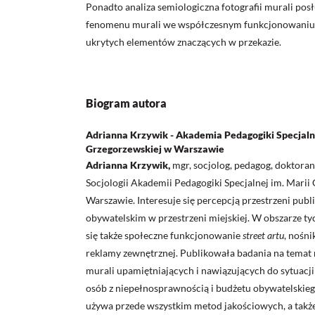
Ponadto analiza semiologiczna fotografii murali pos
fenomenu murali we współczesnym funkcjonowaniu
ukrytych elementów znaczących w przekazie.
Biogram autora
Adrianna Krzywik - Akademia Pedagogiki Specjalne
Grzegorzewskiej w Warszawie
Adrianna Krzywik,
mgr, socjolog, pedagog, doktorant
Socjologii Akademii Pedagogiki Specjalnej im. Marii
Warszawie. Interesuje się percepcją przestrzeni pub
obywatelskim w przestrzeni miejskiej. W obszarze ty
się także społeczne funkcjonowanie
street artu
, nośni
reklamy zewnętrznej. Publikowała badania na temat 
murali upamiętniających i nawiązujących do sytuacji
osób z niepełnosprawnością i budżetu obywatelskie
używa przede wszystkim metod jakościowych, a tak