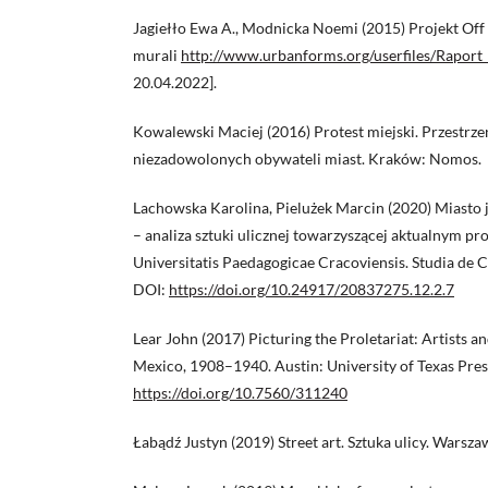
Jagiełło Ewa A., Modnicka Noemi (2015) Projekt Off 
murali
http://www.urbanforms.org/userfiles/Raport_
20.04.2022].
Kowalewski Maciej (2016) Protest miejski. Przestrzen
niezadowolonych obywateli miast. Kraków: Nomos.
Lachowska Karolina, Pielużek Marcin (2020) Miasto j
– analiza sztuki ulicznej towarzyszącej aktualnym pr
Universitatis Paedagogicae Cracoviensis. Studia de Cul
DOI:
https://doi.org/10.24917/20837275.12.2.7
Lear John (2017) Picturing the Proletariat: Artists a
Mexico, 1908–1940. Austin: University of Texas Pres
https://doi.org/10.7560/311240
Łabądź Justyn (2019) Street art. Sztuka ulicy. War