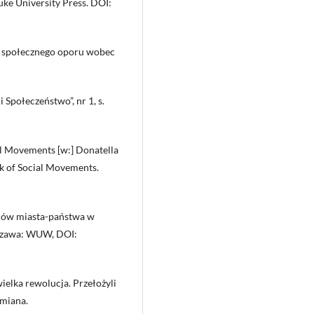
ke University Press. DOI:
ie społecznego oporu wobec
 Społeczeństwo”, nr 1, s.
al Movements [w:] Donatella
ok of Social Movements.
jów miasta-państwa w
arszawa: WUW, DOI:
ielka rewolucja. Przełożyli
Zmiana.