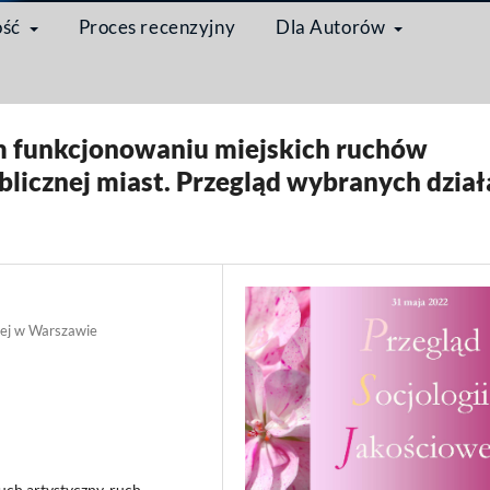
ość
Proces recenzyjny
Dla Autorów
/
Artykuł
m funkcjonowaniu miejskich ruchów
blicznej miast. Przegląd wybranych dzia
iej w Warszawie
uch artystyczny, ruch