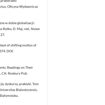
 przestrzeni
tectus. Oficyna Wydawnicza
e w dobie globalizacji:
-Rytko, D. Maj, red., Nowe
–27.
text of shifting mottos of
–374. DOI:
ts: Readings on Their
s, CA: Roxbury Pub.
je, dyskursy, praktyki. Tom
niversitas Bialostocensis,
Białymstoku.