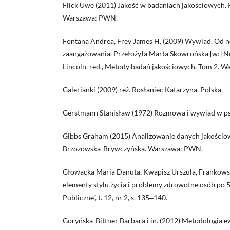
Flick Uwe (2011) Jakość w badaniach jakościowych.
Warszawa: PWN.
Fontana Andrea, Frey James H. (2009) Wywiad. Od n
zaangażowania. Przełożyła Marta Skowrońska [w:] N
Lincoln, red., Metody badań jakościowych. Tom 2. W
Galerianki (2009) reż. Rosłaniec Katarzyna. Polska.
Gerstmann Stanisław (1972) Rozmowa i wywiad w p
Gibbs Graham (2015) Analizowanie danych jakościo
Brzozowska-Brywczyńska. Warszawa: PWN.
Głowacka Maria Danuta, Kwapisz Urszula, Frankow
elementy stylu życia i problemy zdrowotne osób po 5
Publiczne”, t. 12, nr 2, s. 135‒140.
Goryńska-Bittner Barbara i in. (2012) Metodologia 