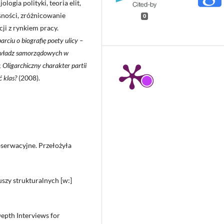
logia polityki, teoria elit,
sności, zróżnicowanie
0
ji z rynkiem pracy.
ciu o biografię poety ulicy –
 władz samorządowych w
;
Oligarchiczny charakter partii
 klas?
(2008).
bserwacyjne. Przełożyła
szy strukturalnych [w:]
epth Interviews for