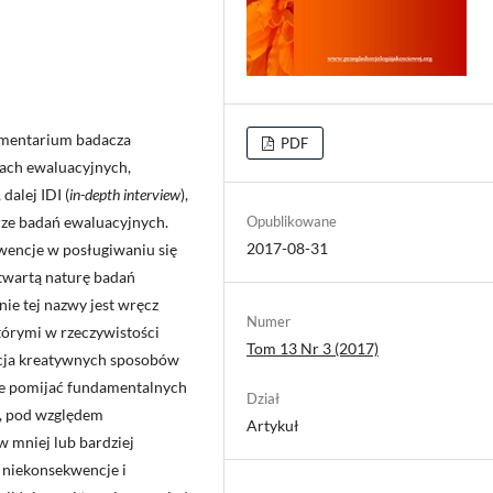
umentarium badacza
PDF
ach ewaluacyjnych,
alej IDI (
in-depth interview
),
ze badań ewaluacyjnych.
Opublikowane
2017-08-31
wencje w posługiwaniu się
twartą naturę badań
ie tej nazwy jest wręcz
Numer
órymi w rzeczywistości
Tom 13 Nr 3 (2017)
racja kreatywnych sposobów
żne pomijać fundamentalnych
Dział
e, pod względem
Artykuł
w mniej lub bardziej
niekonsekwencje i