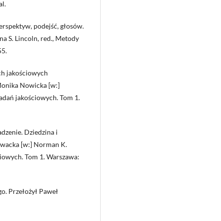
l.
erspektyw, podejść, głosów.
a S. Lincoln, red., Metody
55.
ach jakościowych
Monika Nowicka [w:]
badań jakościowych. Tom 1.
zenie. Dziedzina i
owacka [w:] Norman K.
ściowych. Tom 1. Warszawa:
go. Przełożył Paweł