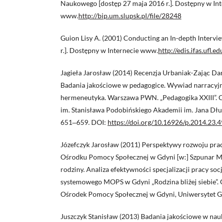
Naukowego [dostęp 27 maja 2016 r.]. Dostępny w Int
www.
http://bip.um.slupsk.pl/file/28248
Guion Lisy A. (2001) Conducting an In-depth Intervi
r.]. Dostępny w Internecie www.
http://edis.ifas.ufl.ed
Jagieła Jarosław (2014) Recenzja Urbaniak-Zając Da
Badania jakościowe w pedagogice. Wywiad narracyjn
hermeneutyka. Warszawa PWN. „Pedagogika XXIII”.
im. Stanisława Podobińskiego Akademii im. Jana Dłu
651‒659. DOI:
https://doi.org/10.16926/p.2014.23.4
Józefczyk Jarosław (2011) Perspektywy rozwoju prac
Ośrodku Pomocy Społecznej w Gdyni [w:] Szpunar Ma
rodziny. Analiza efektywności specjalizacji pracy soc
systemowego MOPS w Gdyni „Rodzina bliżej siebie”. 
Ośrodek Pomocy Społecznej w Gdyni, Uniwersytet Gd
Juszczyk Stanisław (2013) Badania jakościowe w nau