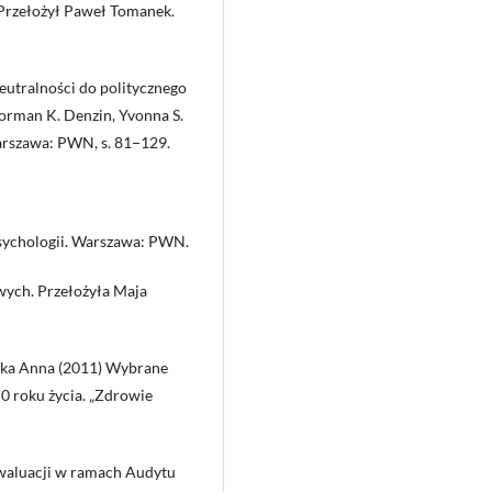
 Przełożył Paweł Tomanek.
eutralności do politycznego
orman K. Denzin, Yvonna S.
arszawa: PWN, s. 81−129.
sychologii. Warszawa: PWN.
wych. Przełożyła Maja
ska Anna (2011) Wybrane
0 roku życia. „Zdrowie
ewaluacji w ramach Audytu