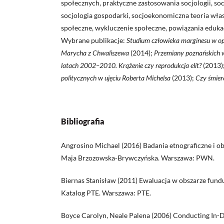
społecznych, praktyczne zastosowania socjologii, socjo
socjologia gospodarki, socjoekonomiczna teoria wła
społeczne, wykluczenie społeczne, powiązania edukac
Wybrane publikacje:
Studium człowieka marginesu w opar
Marycha z Chwaliszewa
(2014);
Przemiany poznańskich
latach 2002–2010. Krążenie czy reprodukcja elit?
(2013)
politycznych w ujęciu Roberta Michelsa
(2013);
Czy śmierć
Bibliografia
Angrosino Michael (2016) Badania etnograficzne i o
Maja Brzozowska-Brywczyńska. Warszawa: PWN.
Biernas Stanisław (2011) Ewaluacja w obszarze fundu
Katalog PTE. Warszawa: PTE.
Boyce Carolyn, Neale Palena (2006) Conducting In-D