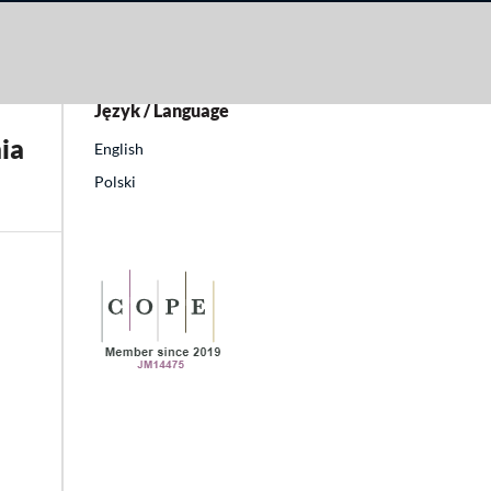
Język / Language
ia
English
Polski