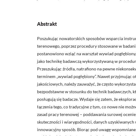
Abstrakt
Poszukując nowatorskich sposobów wsparcia instr
terenowego, poprzez procedury stosowane w badani
postanowiono wziąć na warsztat wywiad pogłębiony, d
jako technikę badawczą wykorzystywaną w procedur
Przeszukując źródła, natrafiono na pewne niekonsek
terminem „wywiad pogłębiony”. Nawet przyjmując o
jakościowych, należy zauważyć, że często wykorzystan
bezpodstawne w stosunku do technik badawczych, kt
posługują się badacze. Wydaje się zatem, że eksplo
łączenia tego, co tradycyjne z tym, co nowe nie mo
zasad pracy terenowej – poddawania surowej oceni
skuteczności i wiarygodności, danych uzyskiwanych 
innowacyjny sposób. Biorąc pod uwagę wspomniane 