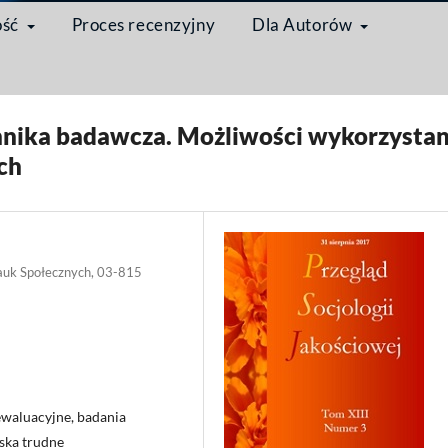
ość
Proces recenzyjny
Dla Autorów
/
Artykuł
nika badawcza. Możliwości wykorzystan
ch
auk Społecznych, 03-815
ewaluacyjne, badania
ska trudne