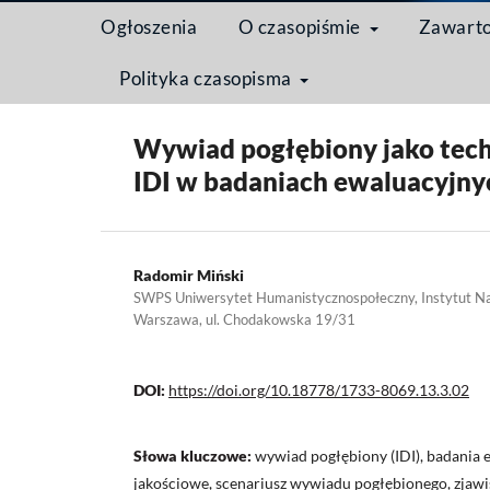
Ogłoszenia
O czasopiśmie
Zawart
Polityka czasopisma
Strona domowa
/
Archiwum
/
Tom 13 Nr 3 (2017)
Wywiad pogłębiony jako tech
IDI w badaniach ewaluacyjny
Radomir Miński
SWPS Uniwersytet Humanistycznospołeczny, Instytut N
Warszawa, ul. Chodakowska 19/31
DOI:
https://doi.org/10.18778/1733-8069.13.3.02
Słowa kluczowe:
wywiad pogłębiony (IDI), badania 
jakościowe, scenariusz wywiadu pogłębionego, zjawi