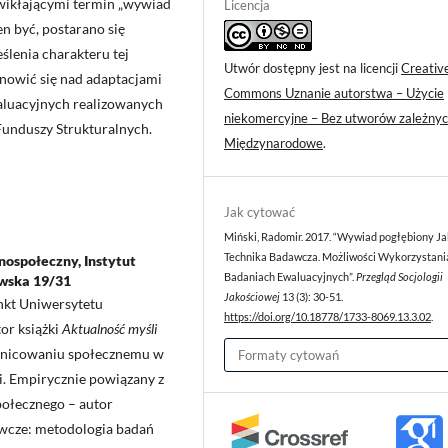
 wikłającymi termin „wywiad
Licencja
n być, postarano się
lenia charakteru tej
Utwór dostępny jest na licencji
Creativ
anowić się nad adaptacjami
Commons Uznanie autorstwa – Użycie
aluacyjnych realizowanych
niekomercyjne – Bez utworów zależnyc
unduszy Strukturalnych.
Międzynarodowe
.
Jak cytować
Miński, Radomir. 2017. “Wywiad pogłębiony J
Technika Badawcza. Możliwości Wykorzystani
ospołeczny, Instytut
Badaniach Ewaluacyjnych”.
Przegląd Socjologii
owska 19/31
Jakościowej
13 (3): 30-51.
nkt Uniwersytetu
https://doi.org/10.18778/1733-8069.13.3.02
.
r książki
Aktualność myśli
óżnicowaniu społecznemu w
Formaty cytowań
ci. Empirycznie powiązany z
ołecznego – autor
awcze: metodologia badań