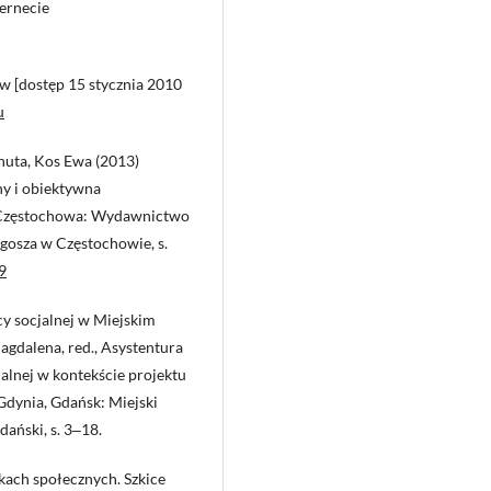
ernecie
ew [dostęp 15 stycznia 2010
u
nuta, Kos Ewa (2013)
y i obiektywna
 Częstochowa: Wydawnictwo
gosza w Częstochowie, s.
9
y socjalnej w Miejskim
gdalena, red., Asystentura
jalnej w kontekście projektu
Gdynia, Gdańsk: Miejski
ański, s. 3‒18.
kach społecznych. Szkice