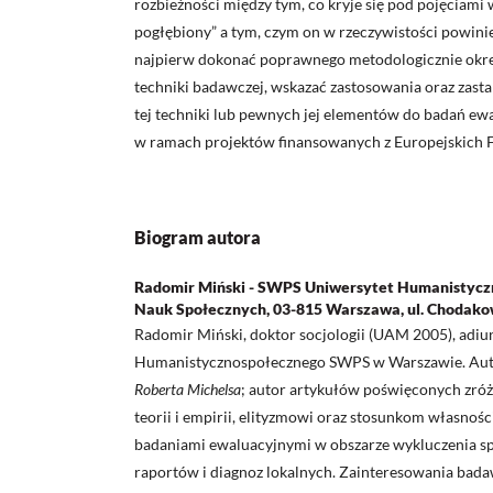
rozbieżności między tym, co kryje się pod pojęciami
pogłębiony” a tym, czym on w rzeczywistości powinie
najpierw dokonać poprawnego metodologicznie okreś
techniki badawczej, wskazać zastosowania oraz zast
tej techniki lub pewnych jej elementów do badań ew
w ramach projektów finansowanych z Europejskich F
Biogram autora
Radomir Miński - SWPS Uniwersytet Humanistyczn
Nauk Społecznych, 03-815 Warszawa, ul. Chodak
Radomir Miński, doktor socjologii (UAM 2005), adiu
Humanistycznospołecznego SWPS w Warszawie. Auto
Roberta Michelsa
; autor artykułów poświęconych zr
teorii i empirii, elityzmowi oraz stosunkom własnoś
badaniami ewaluacyjnymi w obszarze wykluczenia sp
raportów i diagnoz lokalnych. Zainteresowania bad