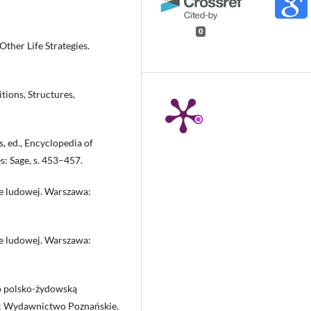
0
ther Life Strategies.
tions, Structures,
s, ed., Encyclopedia of
s: Sage, s. 453–457.
ze ludowej. Warszawa:
ze ludowej. Warszawa:
 o polsko-żydowską
ń: Wydawnictwo Poznańskie.