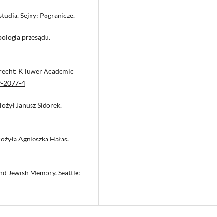
studia. Sejny: Pogranicze.
pologia przesądu.
drecht: K luwer Academic
9-2077-4
ożył Janusz Sidorek.
łożyła Agnieszka Hałas.
nd Jewish Memory. Seattle: