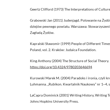
Geertz Clifford (1973) The Interpretations of Cultur
Grabowski Jan (2011) Judenjagd. Polowanie na Ży
dziejów pewnego powiatu. Warszawa: Stowarzyszen
Zagładą Żydów.
Kapralski Sławomir (1999) People of Different Times [
Poland, vol. 2. Kraków: Judaica Foundation.
King Anthony (2004) The Structure of Social Theory.
https://doi.org/10.4324/9780203646694
Kurowski Marek M. (2004) Paradoks i ironia, czyli kró
Luhmanna. „Rubikon. Kwartalnik Naukowy” nr 1‒4, s
LaCapra Dominick (2001) Writing History, Writing T
Johns Hopkins University Press.