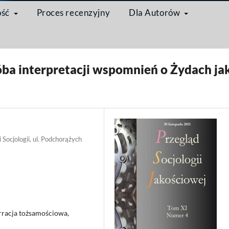
ość
Proces recenzyjny
Dla Autorów
/
Artykuł
óba interpretacji wspomnień o Żydach ja
 Socjologii, ul. Podchorążych
rracja tożsamościowa,