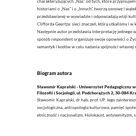
charakteryzujących „Nas” od tych, które przypisujemy
historiami o „Nas” i o „Innych”, tworzą osnowę i wąt
przedstawianej w wywiadzie i odpowiadają wizji kult
Clifforda Geertza: sieci znaczeń, którą utkaliśmy i w
Następnie autor przedstawia interpretację jednego w
sposób respondent organizuje swoje opowieści o Ż
semantyk i kodów w celu nadania spójności własnej 
Biogram autora
Sławomir Kapralski - Uniwersytet Pedagogiczny w
Filozofii i Socjologii, ul. Podchorążych 2, 30-084 K
Sławomir Kapralski, dr hab. prof. UP. Jego zainteres
socjologiczna, antropologia kulturowa, pamięć społe
etniczność i nacjonalizm, Holokaust, antysemityzm, 