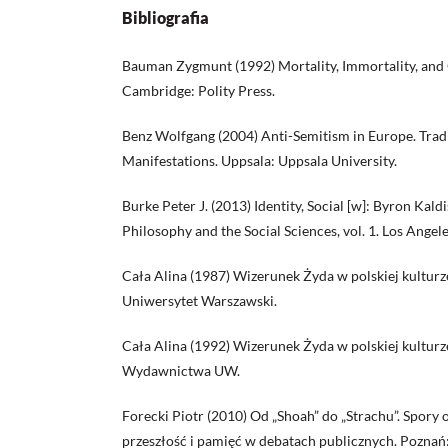
Bibliografia
Bauman Zygmunt (1992) Mortality, Immortality, and O
Cambridge: Polity Press.
Benz Wolfgang (2004) Anti-Semitism in Europe. Tradi
Manifestations. Uppsala: Uppsala University.
Burke Peter J. (2013) Identity, Social [w]: Byron Kaldi
Philosophy and the Social Sciences, vol. 1. Los Angele
Cała Alina (1987) Wizerunek Żyda w polskiej kultur
Uniwersytet Warszawski.
Cała Alina (1992) Wizerunek Żyda w polskiej kultur
Wydawnictwa UW.
Forecki Piotr (2010) Od „Shoah” do „Strachu”. Spory
przeszłość i pamięć w debatach publicznych. Pozna