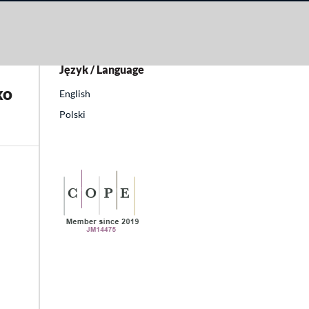
Język / Language
ko
English
Polski