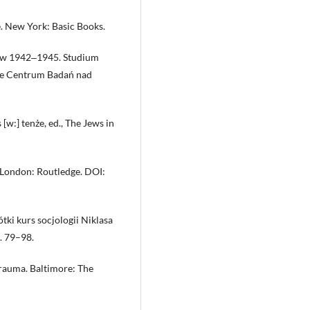
e. New York: Basic Books.
dów 1942‒1945. Studium
ie Centrum Badań nad
w:] tenże, ed., The Jews in
 London: Routledge. DOI:
tki kurs socjologii Niklasa
. 79–98.
rauma. Baltimore: The