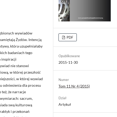
głębionych wywiadów
PDF
pamiętają Żydów. Intencją
tywy, która uzupełniałaby
skich badaniach tego
Opublikowane
 inspiracji
2015-11-30
wywiad nie stanowi
ciową, w której przeszłość
iejszości, w której wywiad
Numer
du odniesienia dla procesu
Tom 11 Nr 4 (2015)
też, że narracje
Dział
 wymiarach: sacrum,
Artykuł
osiada swą kulturową
raktyk i przekonań