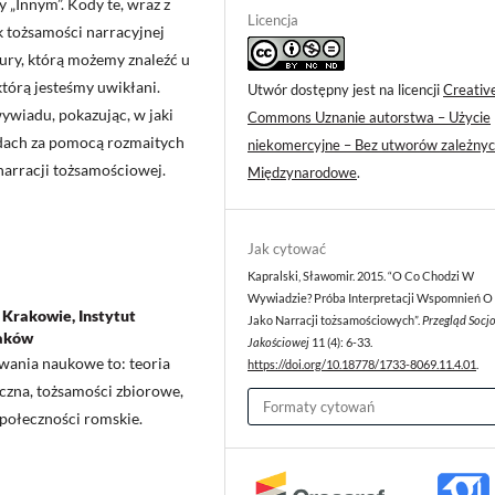
 „Innym”. Kody te, wraz z
Licencja
ek tożsamości narracyjnej
ury, którą możemy znaleźć u
 którą jesteśmy uwikłani.
Utwór dostępny jest na licencji
Creativ
ywiadu, pokazując, w jaki
Commons Uznanie autorstwa – Użycie
ydach za pomocą rozmaitych
niekomercyjne – Bez utworów zależnyc
narracji tożsamościowej.
Międzynarodowe
.
Jak cytować
Kapralski, Sławomir. 2015. “O Co Chodzi W
Wywiadzie? Próba Interpretacji Wspomnień O
 Krakowie, Instytut
Jako Narracji tożsamościowych”.
Przegląd Socjo
raków
Jakościowej
11 (4): 6-33.
owania naukowe to: teoria
https://doi.org/10.18778/1733-8069.11.4.01
.
czna, tożsamości zbiorowe,
Formaty cytowań
społeczności romskie.