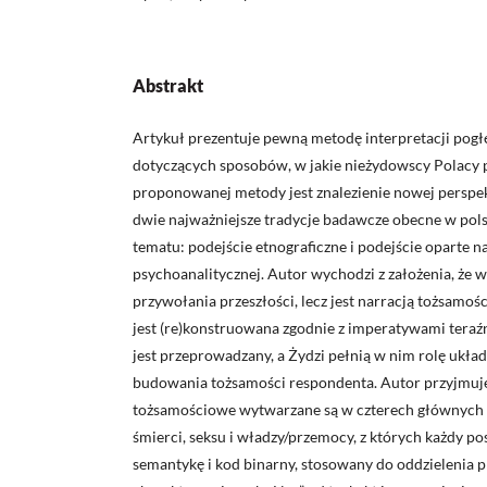
Abstrakt
Artykuł prezentuje pewną metodę interpretacji po
dotyczących sposobów, w jakie nieżydowscy Polacy 
proponowanej metody jest znalezienie nowej perspek
dwie najważniejsze tradycje badawcze obecne w pol
tematu: podejście etnograficzne i podejście oparte na
psychoanalitycznej. Autor wychodzi z założenia, że 
przywołania przeszłości, lecz jest narracją tożsamoś
jest (re)konstruowana zgodnie z imperatywami teraźn
jest przeprowadzany, a Żydzi pełnią w nim rolę ukła
budowania tożsamości respondenta. Autor przyjmuje 
tożsamościowe wytwarzane są w czterech głównych
śmierci, seksu i władzy/przemocy, z których każdy p
semantykę i kod binarny, stosowany do oddzielenia p