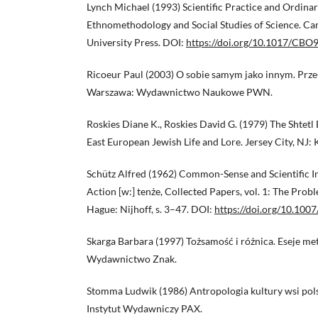
Lynch Michael (1993) Scientific Practice and Ordinar
Ethnomethodology and Social Studies of Science. C
University Press. DOI:
https://doi.org/10.1017/CB
Ricoeur Paul (2003) O sobie samym jako innym. Prze
Warszawa: Wydawnictwo Naukowe PWN.
Roskies Diane K., Roskies David G. (1979) The Shtetl
East European Jewish Life and Lore. Jersey City, NJ
Schütz Alfred (1962) Common-Sense and Scientific 
Action [w:] tenże, Collected Papers, vol. 1: The Probl
Hague: Nijhoff, s. 3–47. DOI:
https://doi.org/10.10
Skarga Barbara (1997) Tożsamość i różnica. Eseje me
Wydawnictwo Znak.
Stomma Ludwik (1986) Antropologia kultury wsi pol
Instytut Wydawniczy PAX.