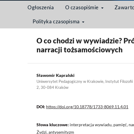
Ogłoszenia
O czasopiśmie
Zawart
Polityka czasopisma
Strona domowa
/
Archiwum
/
Tom 11 Nr 4 (2015)
O co chodzi w wywiadzie? Pr
narracji tożsamościowych
Sławomir Kapralski
Uniwersytet Pedagogiczny w Krakowie, Instytut Filozofii i
2, 30-084 Kraków
DOI:
https://doi.org/10.18778/1733-8069.11.4.01
Słowa kluczowe:
interpretacja wywiadu, pamięć, na
Żydzi, antysemityzm