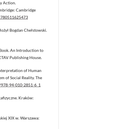
y Action.
ambridge: Cambridge
O9780511625473
łożył Bogdan Chełstowski.
 Book. An Introduction to
: KTAV Publishing House.
Interpretation of Human
em of Social Reality. The
07/978-94-010-2851-6_1
tafizyczne. Kraków:
skiej XIX w. Warszawa: