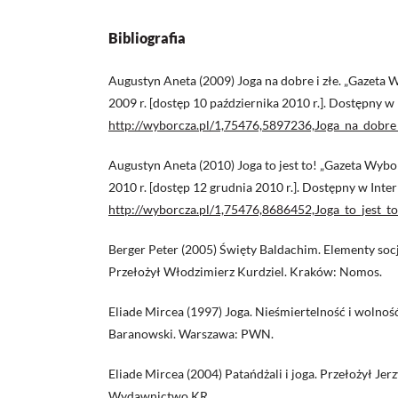
Bibliografia
Augustyn Aneta (2009) Joga na dobre i złe. „Gazeta W
2009 r. [dostęp 10 października 2010 r.]. Dostępny w
http://wyborcza.pl/1,75476,5897236,Joga_na_dobre_
Augustyn Aneta (2010) Joga to jest to! „Gazeta Wybor
2010 r. [dostęp 12 grudnia 2010 r.]. Dostępny w Inte
http://wyborcza.pl/1,75476,8686452,Joga_to_jest_to
Berger Peter (2005) Święty Baldachim. Elementy socjol
Przełożył Włodzimierz Kurdziel. Kraków: Nomos.
Eliade Mircea (1997) Joga. Nieśmiertelność i wolnoś
Baranowski. Warszawa: PWN.
Eliade Mircea (2004) Patańdżali i joga. Przełożył Je
Wydawnictwo KR.