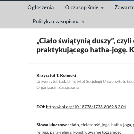
Ogłoszenia
O czasopiśmie
Zawart
Polityka czasopisma
Strona domowa
/
Archiwum
/
Tom 8 Nr 2 (2012): Cia
„Ciało świątynią duszy”, czyl
praktykującego hatha-jogę. K
Krzysztof T. Konecki
Uniwersytet Łódzki, Instytut Socjologii Uniwersytetu Łód
Organizacji i Zarządzania
DOI:
https://doi.org/10.18778/1733-8069.8.2.04
Słowa kluczowe:
ciało, cielesność, joga, hatha-joga, 
religia, para-religia, konstruowanie tożsamości