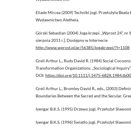
Eliade Mircea (2009) Techniki jogi. Przełożyła Beata
Wydawnictwo Aletheia.
Górski Sebastian (2004) Joga krzepi. „Wprost 24”, nr
sierpnia 2011 r.]. Dostępny w Internecie
http://www.wprost.pl/ar/56385/Jogakrzepi/?I=1108
Greil Arthur L., Rudy David R. (1984) Social Cocoons
Transformation Organizations. „Sociological Inquiry”, 
DOI:
https://doi.org/10.1111/j.1475-682X.1984.tb0
Greil Arthur L., Bromley David R., eds., (2003) Defini
Boundaries Between the Sacred and the Secular. Gree
Iyengar B.K.S. (1995) Drzewo jogi. Przełożył Sławom
Iyengar B.K.S. (1996) Światło jogi. Przełożył Sławom