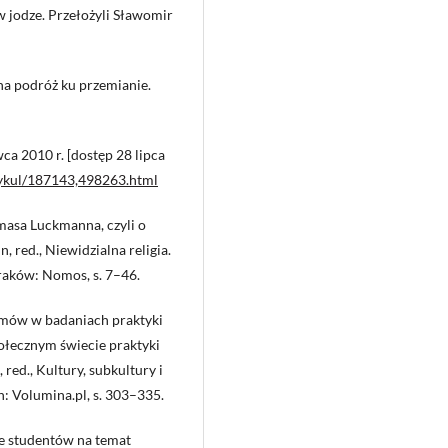
w jodze. Przełożyli Sławomir
na podróż ku przemianie.
ca 2010 r. [dostęp 28 lipca
tykul/187143,498263.html
masa Luckmanna, czyli o
, red., Niewidzialna religia.
raków: Nomos, s. 7–46.
lmów w badaniach praktyki
połecznym świecie praktyki
red., Kultury, subkultury i
: Volumina.pl, s. 303–335.
ie studentów na temat