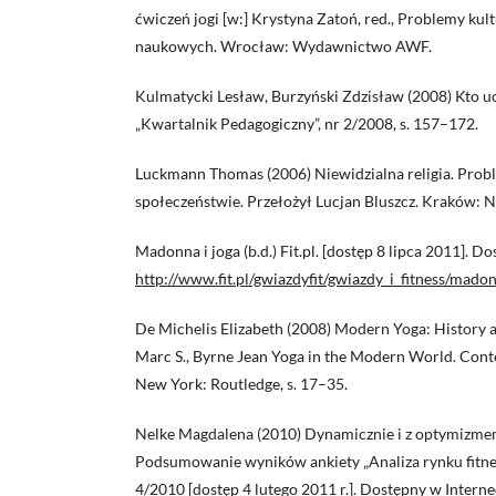
ćwiczeń jogi [w:] Krystyna Zatoń, red., Problemy kul
naukowych. Wrocław: Wydawnictwo AWF.
Kulmatycki Lesław, Burzyński Zdzisław (2008) Kto uc
„Kwartalnik Pedagogiczny”, nr 2/2008, s. 157–172.
Luckmann Thomas (2006) Niewidzialna religia. Prob
społeczeństwie. Przełożył Lucjan Bluszcz. Kraków: 
Madonna i joga (b.d.) Fit.pl. [dostęp 8 lipca 2011]. D
http://www.fit.pl/gwiazdyfit/gwiazdy_i_fitness/mado
De Michelis Elizabeth (2008) Modern Yoga: History a
Marc S., Byrne Jean Yoga in the Modern World. Con
New York: Routledge, s. 17–35.
Nelke Magdalena (2010) Dynamicznie i z optymizmem 
Podsumowanie wyników ankiety „Analiza rynku fitness
4/2010 [dostęp 4 lutego 2011 r.]. Dostępny w Interne