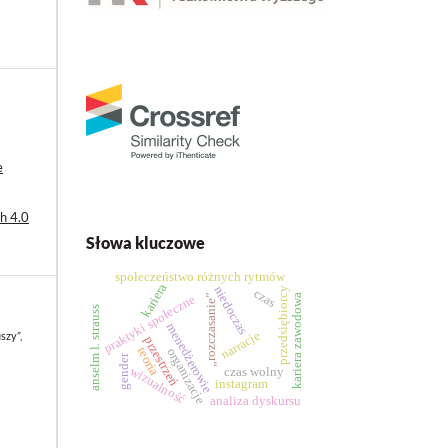
e
h 4.0
Słowa kluczowe
społeczeństwo różnych rytmów
kariera
niedoczas
przedsiębiorcy
czas
praktyki społeczne
„rozczasanie”
kariera zawodowa
anselm l. strauss
menedżerowie
narracje
szy”,
przestrzeń
teoria
organizacje
gender
wizualność
czas wolny
instagram
analiza dyskursu