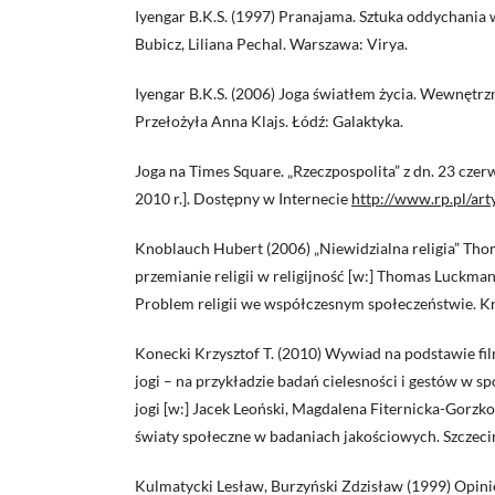
Iyengar B.K.S. (1997) Pranajama. Sztuka oddychania 
Bubicz, Liliana Pechal. Warszawa: Virya.
Iyengar B.K.S. (2006) Joga światłem życia. Wewnętrz
Przełożyła Anna Klajs. Łódź: Galaktyka.
Joga na Times Square. „Rzeczpospolita” z dn. 23 czerw
2010 r.]. Dostępny w Internecie
http://www.rp.pl/ar
Knoblauch Hubert (2006) „Niewidzialna religia” Tho
przemianie religii w religijność [w:] Thomas Luckmann
Problem religii we współczesnym społeczeństwie. K
Konecki Krzysztof T. (2010) Wywiad na podstawie fi
jogi – na przykładzie badań cielesności i gestów w s
jogi [w:] Jacek Leoński, Magdalena Fiternicka-Gorzko, 
światy społeczne w badaniach jakościowych. Szczecin
Kulmatycki Lesław, Burzyński Zdzisław (1999) Opin