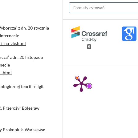
Formaty cytowań
yborcza” z dn. 20 stycznia
 Internecie
i_na_zle.html
0
cza” z dn. 20 listopada
rnecie
_.html
ogicznej teorii religii.
ć. Przełożył Bolesław
rzy Prokopiuk. Warszawa: