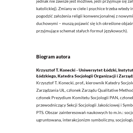
jednak nie zawsze jest możliwe, jeśli przyjmuje się zał
katolickiej). Zmiany w ciele i psychice trzeba wtedy i
pogodzić założenia religii konwencjonalnej z nowy
duchowymi – muszą pojawić się ich określone objaśn
przyjmujące schemat stałych formuł językowych).
Biogram autora
Krzysztof T. Konecki - Uniwersytet Łódzki, Instytu
Łódzkiego, Katedra Socjologii Organizacji i Zarzą
Krzysztof T. Konecki, prof., kierownik Katedry Socjolo
Zarządzania UŁ, członek Zarządu Qualitative Metho
członek Prezydium Komitetu Socjologii PAN, człone
przewodniczący Sekcji Socjologii Jakościowej i Sym
PTS. Obszar zainteresowań naukowych to m.in.: socjo
ugruntowana, interakcjonizm symboliczny, socjologi