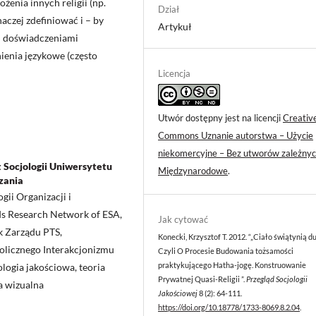
ożenia innych religii (np.
Dział
naczej zdefiniować i – by
Artykuł
mi doświadczeniami
ienia językowe (często
Licencja
Utwór dostępny jest na licencji
Creativ
Commons Uznanie autorstwa – Użycie
niekomercyjne – Bez utworów zależnyc
t Socjologii Uniwersytetu
Międzynarodowe
.
dzania
gii Organizacji i
ds Research Network of ESA,
Jak cytować
k Zarządu PTS,
Konecki, Krzysztof T. 2012. “„Ciało świątynią du
bolicznego Interakcjonizmu
Czyli O Procesie Budowania tożsamości
praktykującego Hatha-jogę. Konstruowanie
logia jakościowa, teoria
Prywatnej Quasi-Religii ”.
Przegląd Socjologii
a wizualna
Jakościowej
8 (2): 64-111.
https://doi.org/10.18778/1733-8069.8.2.04
.