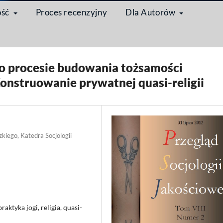
ość
Proces recenzyjny
Dla Autorów
ło w przestrzeni społecznej
/
Artykuł
i o procesie budowania tożsamości
onstruowanie prywatnej quasi-religii
zkiego, Katedra Socjologii
praktyka jogi, religia, quasi-