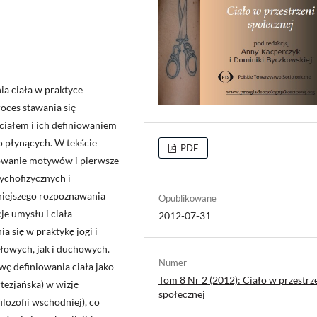
a ciała w praktyce
oces stawania się
ciałem i ich definiowaniem
o płynących. W tekście
PDF
ruowanie motywów i pierwsze
ychofizycznych i
niejszego rozpoznawania
Opublikowane
je umysłu i ciała
2012-07-31
 się w praktykę jogi i
łowych, jak i duchowych.
Numer
ę definiowania ciała jako
Tom 8 Nr 2 (2012): Ciało w przestrz
rtezjańska) w wizję
społecznej
lozofii wschodniej), co