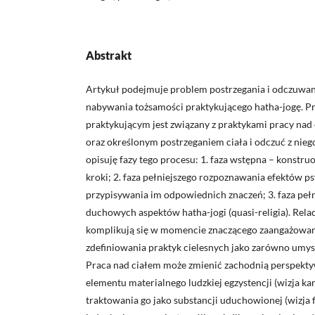
Abstrakt
Artykuł podejmuje problem postrzegania i odczuwani
nabywania tożsamości praktykującego hatha-jogę. Pr
praktykującym jest związany z praktykami pracy nad 
oraz określonym postrzeganiem ciała i odczuć z nieg
opisuję fazy tego procesu: 1. faza wstępna – konst
kroki; 2. faza pełniejszego rozpoznawania efektów ps
przypisywania im odpowiednich znaczeń; 3. faza peł
duchowych aspektów hatha-jogi (quasi-religia). Relac
komplikują się w momencie znaczącego zaangażowania
zdefiniowania praktyk cielesnych jako zarówno umys
Praca nad ciałem może zmienić zachodnią perspektyw
elementu materialnego ludzkiej egzystencji (wizja ka
traktowania go jako substancji uduchowionej (wizja fi