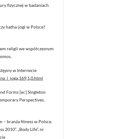
tury fizycznej w badaniach
zy hatha-jogi w Polsce?
lem religii we współczesnym
Nomos.
ostępny w Internecie
nna_i_joga,169,1,0.html
nd Forms [w:] Singleton
temporary Perspectives.
– branża fitness w Polsce.
 2010”. „Body Life”, nr
cie