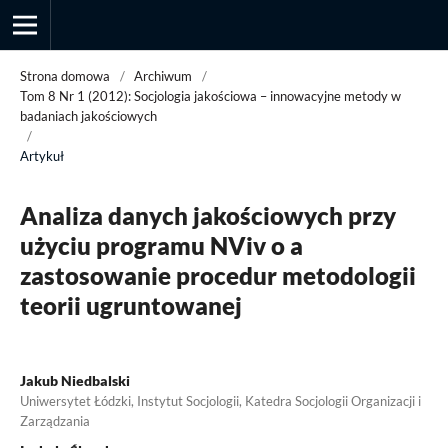
Strona domowa
/
Archiwum
/
Tom 8 Nr 1 (2012): Socjologia jakościowa – innowacyjne metody w
badaniach jakościowych
/
Przegląd Socjologii Jakościowej
Artykuł
Analiza danych jakościowych przy
użyciu programu NViv o a
zastosowanie procedur metodologii
teorii ugruntowanej
Jakub Niedbalski
Uniwersytet Łódzki, Instytut Socjologii, Katedra Socjologii Organizacji i
Zarządzania