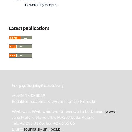
Powered by Scopus
Latest publications
Przegląd Socjologii Jakościowej
e-ISSN 1733-8069
Redaktor naczelny: Krzysztof Tomasz Konecki
Wydawca: Wydawnictwo Uniwersytetu Łódzkiego (
www
)
Jana Matejki St., no 34A, 90-237 Łódź, Poland
Tel.: 42 235 01 65, fax: 42 66 55 86
Biuro:
journals@uni.lodz.pl