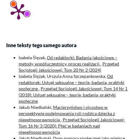
Inne teksty tego samego autora
Izabela Ślęzak,
Od redaktorki: Badania jakościowe –
metody, współuczestnicy, proces realizacji
,
Przegląd
Socjologii Jakościowej: Tom 20 Nr 2 (2024)
Izabela Ślęzak, Urszula Anna Szczepankowska,
Od
redaktorek: Usługi seksualne – teorie, badania, praktyki
społeczne
,
Przegląd Socjologii Jakościowej: Tom 14 Nr 1
(2018): Usługi seksualne – teorie, badania, praktyki
społeczne
Jakub Niedbalski,
Macierzyństwo i ojcostwo w
perspektywie podejmowania roli rodzica dziecka z
niepełnosprawnością
,
Przegląd Socjologii Jakościowej:
Tom 16 Nr 3 (2020): Płeć w badaniach nad
niepełnosprawnością
Jakub Niedbalski,
Dom pomocy społecznej jako miejsce