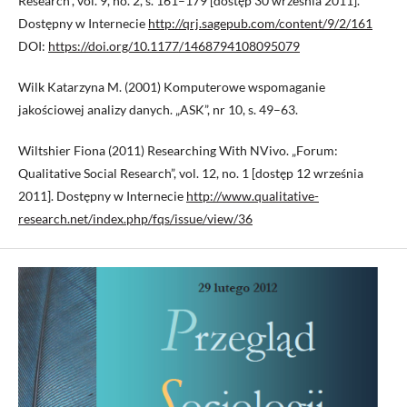
Research”, vol. 9, no. 2, s. 161–179 [dostęp 30 września 2011].
Dostępny w Internecie
http://qrj.sagepub.com/content/9/2/161
DOI:
https://doi.org/10.1177/1468794108095079
Wilk Katarzyna M. (2001) Komputerowe wspomaganie
jakościowej analizy danych. „ASK”, nr 10, s. 49–63.
Wiltshier Fiona (2011) Researching With NVivo. „Forum:
Qualitative Social Research”, vol. 12, no. 1 [dostęp 12 września
2011]. Dostępny w Internecie
http://www.qualitative-
research.net/index.php/fqs/issue/view/36