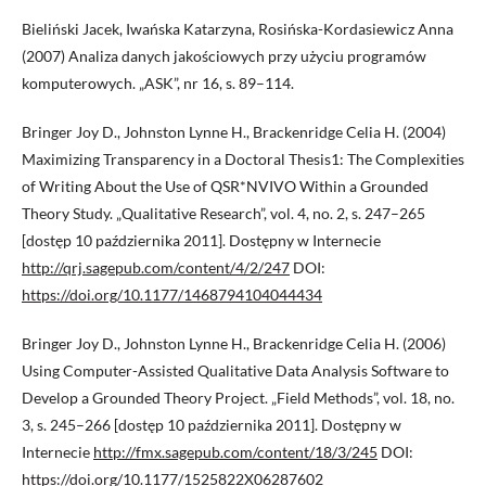
Bieliński Jacek, Iwańska Katarzyna, Rosińska-Kordasiewicz Anna
(2007) Analiza danych jakościowych przy użyciu programów
komputerowych. „ASK”, nr 16, s. 89–114.
Bringer Joy D., Johnston Lynne H., Brackenridge Celia H. (2004)
Maximizing Transparency in a Doctoral Thesis1: The Complexities
of Writing About the Use of QSR*NVIVO Within a Grounded
Theory Study. „Qualitative Research”, vol. 4, no. 2, s. 247–265
[dostęp 10 października 2011]. Dostępny w Internecie
http://qrj.sagepub.com/content/4/2/247
DOI:
https://doi.org/10.1177/1468794104044434
Bringer Joy D., Johnston Lynne H., Brackenridge Celia H. (2006)
Using Computer-Assisted Qualitative Data Analysis Software to
Develop a Grounded Theory Project. „Field Methods”, vol. 18, no.
3, s. 245–266 [dostęp 10 października 2011]. Dostępny w
Internecie
http://fmx.sagepub.com/content/18/3/245
DOI:
https://doi.org/10.1177/1525822X06287602