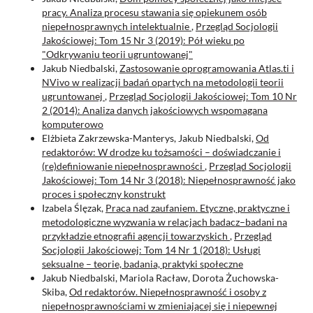
pracy. Analiza procesu stawania się opiekunem osób
niepełnosprawnych intelektualnie
,
Przegląd Socjologii
Jakościowej: Tom 15 Nr 3 (2019): Pół wieku po
"Odkrywaniu teorii ugruntowanej"
Jakub Niedbalski,
Zastosowanie oprogramowania Atlas.ti i
NVivo w realizacji badań opartych na metodologii teorii
ugruntowanej
,
Przegląd Socjologii Jakościowej: Tom 10 Nr
2 (2014): Analiza danych jakościowych wspomagana
komputerowo
Elżbieta Zakrzewska-Manterys, Jakub Niedbalski,
Od
redaktorów: W drodze ku tożsamości – doświadczanie i
(re)definiowanie niepełnosprawności
,
Przegląd Socjologii
Jakościowej: Tom 14 Nr 3 (2018): Niepełnosprawność jako
proces i społeczny konstrukt
Izabela Ślęzak,
Praca nad zaufaniem. Etyczne, praktyczne i
metodologiczne wyzwania w relacjach badacz–badani na
przykładzie etnografii agencji towarzyskich
,
Przegląd
Socjologii Jakościowej: Tom 14 Nr 1 (2018): Usługi
seksualne – teorie, badania, praktyki społeczne
Jakub Niedbalski, Mariola Racław, Dorota Żuchowska-
Skiba,
Od redaktorów. Niepełnosprawność i osoby z
niepełnosprawnościami w zmieniającej się i niepewnej