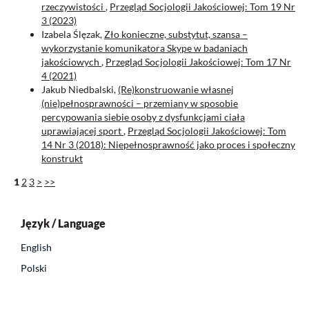
rzeczywistości
,
Przegląd Socjologii Jakościowej: Tom 19 Nr
3 (2023)
Izabela Ślęzak,
Zło konieczne, substytut, szansa –
wykorzystanie komunikatora Skype w badaniach
jakościowych
,
Przegląd Socjologii Jakościowej: Tom 17 Nr
4 (2021)
Jakub Niedbalski,
(Re)konstruowanie własnej
(nie)pełnosprawności – przemiany w sposobie
percypowania siebie osoby z dysfunkcjami ciała
uprawiającej sport
,
Przegląd Socjologii Jakościowej: Tom
14 Nr 3 (2018): Niepełnosprawność jako proces i społeczny
konstrukt
1
2
3
>
>>
Język / Language
English
Polski