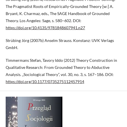
The Pragmatist Roots of Empirically-Grounded Theory [w:] A.
Bryant, K. Charmaz, eds., The SAGE Handbook of Grounded
Theory. Los Angeles: Sage, s. 580–602. DOI:
https://doi.org/10.4135/9781848607941.n27
Strübing Jörg (2007b) Anselm Strauss. Konstanz: UVK Verlags
GmbH.
Timmermans Stefan, Tavory Iddo (2012) Theory Construction in
Qualitative Research: From Grounded Theory to Abductive
Analysis. „Sociological Theory”, vol. 30, no. 3, s. 167–186. DOI:
https://doi.org/10.1177/0735275112457914