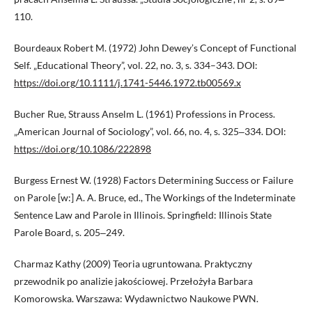
110.
Bourdeaux Robert M. (1972) John Dewey’s Concept of Functional
Self. „Educational Theory”, vol. 22, no. 3, s. 334–343. DOI:
https://doi.org/10.1111/j.1741-5446.1972.tb00569.x
Bucher Rue, Strauss Anselm L. (1961) Professions in Process.
„American Journal of Sociology”, vol. 66, no. 4, s. 325‒334. DOI:
https://doi.org/10.1086/222898
Burgess Ernest W. (1928) Factors Determining Success or Failure
on Parole [w:] A. A. Bruce, ed., The Workings of the Indeterminate
Sentence Law and Parole in Illinois. Springfield: Illinois State
Parole Board, s. 205‒249.
Charmaz Kathy (2009) Teoria ugruntowana. Praktyczny
przewodnik po analizie jakościowej. Przełożyła Barbara
Komorowska. Warszawa: Wydawnictwo Naukowe PWN.