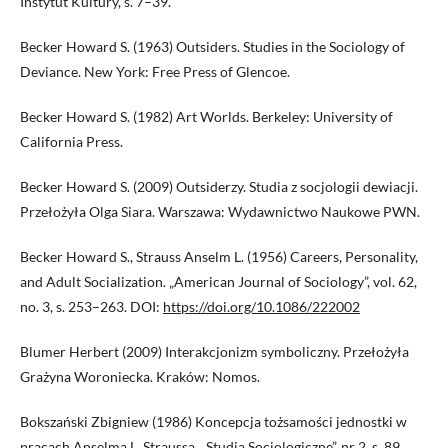
Instytut Kultury, s. 7–39.
Becker Howard S. (1963) Outsiders. Studies in the Sociology of
Deviance. New York: Free Press of Glencoe.
Becker Howard S. (1982) Art Worlds. Berkeley: University of
California Press.
Becker Howard S. (2009) Outsiderzy. Studia z socjologii dewiacji.
Przełożyła Olga Siara. Warszawa: Wydawnictwo Naukowe PWN.
Becker Howard S., Strauss Anselm L. (1956) Careers, Personality,
and Adult Socialization. „American Journal of Sociology”, vol. 62,
no. 3, s. 253–263. DOI:
https://doi.org/10.1086/222002
Blumer Herbert (2009) Interakcjonizm symboliczny. Przełożyła
Grażyna Woroniecka. Kraków: Nomos.
Bokszański Zbigniew (1986) Koncepcja tożsamości jednostki w
pracach Anselma L. Straussa. „Studia Socjologiczne”, nr 2, s. 89‒