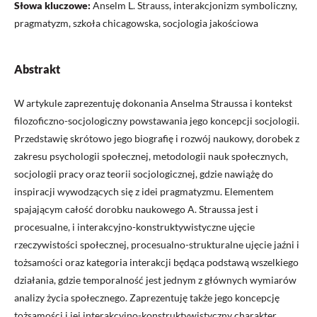
Słowa kluczowe:
Anselm L. Strauss, interakcjonizm symboliczny,
pragmatyzm, szkoła chicagowska, socjologia jakościowa
Abstrakt
W artykule zaprezentuję dokonania Anselma Straussa i kontekst
filozoficzno-socjologiczny powstawania jego koncepcji socjologii.
Przedstawię skrótowo jego biografię i rozwój naukowy, dorobek z
zakresu psychologii społecznej, metodologii nauk społecznych,
socjologii pracy oraz teorii socjologicznej, gdzie nawiążę do
inspiracji wywodzących się z idei pragmatyzmu. Elementem
spajającym całość dorobku naukowego A. Straussa jest i
procesualne, i interakcyjno-konstruktywistyczne ujęcie
rzeczywistości społecznej, procesualno-strukturalne ujęcie jaźni i
tożsamości oraz kategoria interakcji będąca podstawą wszelkiego
działania, gdzie temporalność jest jednym z głównych wymiarów
analizy życia społecznego. Zaprezentuję także jego koncepcję
tożsamości i jej interakcyjno-konstruktywistyczny charakter