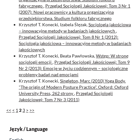
fabrycznego
,
Przegląd Socjologii Jakościowej: Tom 3 Nr 1
(2007): Nowi pracownicy a kultura organizacyjna
przedsiębiorstwa. Studium folkloru fabrycznego
Krzysztof T. Konecki, Izabela Ślęzak,
Socjologia jakościowa
– innowacyjne metody w badaniach jakościowych
,
Przegląd Socjologii Jakościowej: Tom 8 Nr 1 (2012):
Socjologia jakościowa – innowacyjne metody w badaniach
jakościowych
Krzysztof T. Konecki, Beata Pawłowska,
Wstęp: W stronę
socjologii emocji
,
Przegląd Socjologii Jakościowej: Tom 9
Nr 2 (2013): Emocje w życiu codziennym – socjologiczne
problemy badań nad emocjami
Krzysztof T. Konecki,
Singleton, Marc (2010) Yoga Body.
"The origin of Modern Posture Practice". Oxford: Oxford
University Press, 262 strony
,
Przegląd Socjologii
Jakościowej: Tom 7 Nr 3 (2011)
<<
<
1
2
3
>
>>
Język / Language
English