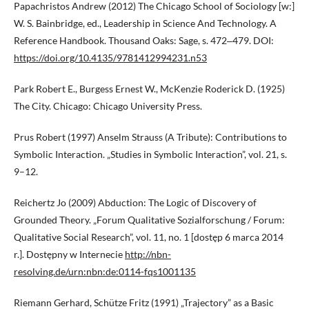
Papachristos Andrew (2012) The Chicago School of Sociology [w:]
W. S. Bainbridge, ed., Leadership in Science And Technology. A
Reference Handbook. Thousand Oaks: Sage, s. 472‒479. DOI:
https://doi.org/10.4135/9781412994231.n53
Park Robert E., Burgess Ernest W., McKenzie Roderick D. (1925)
The City. Chicago: Chicago University Press.
Prus Robert (1997) Anselm Strauss (A Tribute): Contributions to
Symbolic Interaction. „Studies in Symbolic Interaction”, vol. 21, s.
9–12.
Reichertz Jo (2009) Abduction: The Logic of Discovery of
Grounded Theory. „Forum Qualitative Sozialforschung / Forum:
Qualitative Social Research”, vol. 11, no. 1 [dostęp 6 marca 2014
r.]. Dostępny w Internecie
http://nbn-
resolving.de/urn:nbn:de:0114-fqs1001135
Riemann Gerhard, Schütze Fritz (1991) „Trajectory” as a Basic