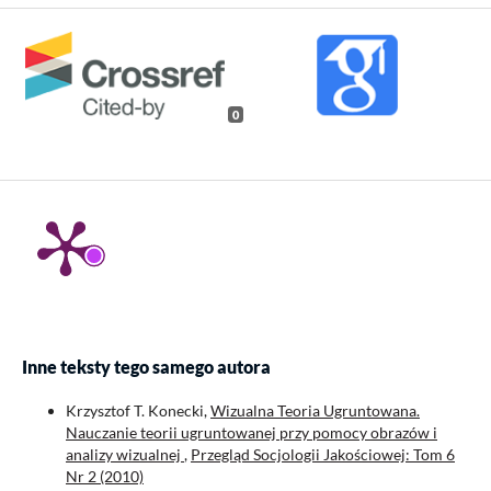
0
Inne teksty tego samego autora
Krzysztof T. Konecki,
Wizualna Teoria Ugruntowana.
Nauczanie teorii ugruntowanej przy pomocy obrazów i
analizy wizualnej
,
Przegląd Socjologii Jakościowej: Tom 6
Nr 2 (2010)