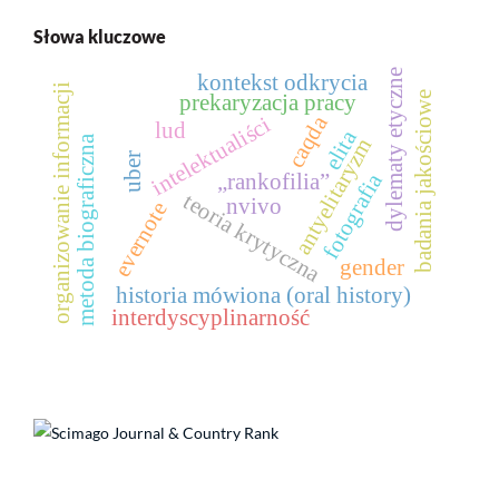
Słowa kluczowe
dylematy etyczne
kontekst odkrycia
organizowanie informacji
badania jakościowe
prekaryzacja pracy
caqda
intelektualiści
lud
elita
metoda biograficzna
antyelitaryzm
uber
fotografia
„rankofilia”
teoria krytyczna
nvivo
evernote
gender
historia mówiona (oral history)
interdyscyplinarność