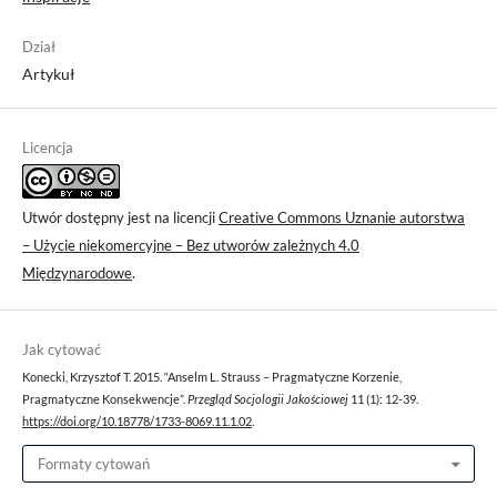
Dział
Artykuł
Licencja
Utwór dostępny jest na licencji
Creative Commons Uznanie autorstwa
– Użycie niekomercyjne – Bez utworów zależnych 4.0
Międzynarodowe
.
Jak cytować
Konecki, Krzysztof T. 2015. “Anselm L. Strauss – Pragmatyczne Korzenie,
Pragmatyczne Konsekwencje”.
Przegląd Socjologii Jakościowej
11 (1): 12-39.
https://doi.org/10.18778/1733-8069.11.1.02
.
Formaty cytowań