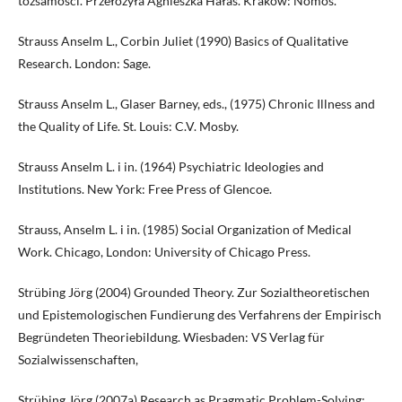
tożsamości. Przełożyła Agnieszka Hałas. Kraków: Nomos.
Strauss Anselm L., Corbin Juliet (1990) Basics of Qualitative
Research. London: Sage.
Strauss Anselm L., Glaser Barney, eds., (1975) Chronic Illness and
the Quality of Life. St. Louis: C.V. Mosby.
Strauss Anselm L. i in. (1964) Psychiatric Ideologies and
Institutions. New York: Free Press of Glencoe.
Strauss, Anselm L. i in. (1985) Social Organization of Medical
Work. Chicago, London: University of Chicago Press.
Strübing Jörg (2004) Grounded Theory. Zur Sozialtheoretischen
und Epistemologischen Fundierung des Verfahrens der Empirisch
Begründeten Theoriebildung. Wiesbaden: VS Verlag für
Sozialwissenschaften,
Strübing Jörg (2007a) Research as Pragmatic Problem-Solving: