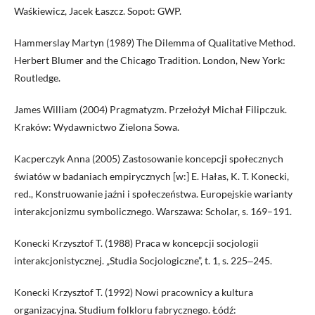
Waśkiewicz, Jacek Łaszcz. Sopot: GWP.
Hammerslay Martyn (1989) The Dilemma of Qualitative Method.
Herbert Blumer and the Chicago Tradition. London, New York:
Routledge.
James William (2004) Pragmatyzm. Przełożył Michał Filipczuk.
Kraków: Wydawnictwo Zielona Sowa.
Kacperczyk Anna (2005) Zastosowanie koncepcji społecznych
światów w badaniach empirycznych [w:] E. Hałas, K. T. Konecki,
red., Konstruowanie jaźni i społeczeństwa. Europejskie warianty
interakcjonizmu symbolicznego. Warszawa: Scholar, s. 169–191.
Konecki Krzysztof T. (1988) Praca w koncepcji socjologii
interakcjonistycznej. „Studia Socjologiczne”, t. 1, s. 225‒245.
Konecki Krzysztof T. (1992) Nowi pracownicy a kultura
organizacyjna. Studium folkloru fabrycznego. Łódź: