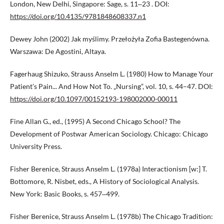
London, New Delhi, Singapore: Sage, s. 11‒23 . DOI:
https://doi.org/10.4135/9781848608337.n1
Dewey John (2002) Jak myślimy. Przełożyła Zofia Bastegenówna.
Warszawa: De Agostini, Altaya.
Fagerhaug Shizuko, Strauss Anselm L. (1980) How to Manage Your
Patient’s Pain... And How Not To. „Nursing”, vol. 10, s. 44–47. DOI:
https://doi.org/10.1097/00152193-198002000-00011
Fine Allan G., ed., (1995) A Second Chicago School? The
Development of Postwar American Sociology. Chicago: Chicago
University Press.
Fisher Berenice, Strauss Anselm L. (1978a) Interactionism [w:] T.
Bottomore, R. Nisbet, eds., A History of Sociological Analysis.
New York: Basic Books, s. 457‒499.
Fisher Berenice, Strauss Anselm L. (1978b) The Chicago Tradition: