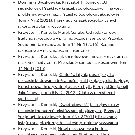
Dominika Byczkowska, Krzysztof T. Konecki,
Od
redaktorów: Przekłady książek socjologicznych – jakość,
problemy, wyzwania...
,
Przegląd Socjologii Jakościowej:
Tom 7 Nr 2 (2011): Przekłady książek socjologicznych –
jakość, problemy, wyzwania
Krzysztof T. Konecki, Marek Gorzko,
Od redaktorów:
Badania jakościowe – pragmatyczne inspiracje
,
Przegląd
Socjologii Jakościowej: Tom 11 Nr 1 (2015): Badania
jakościowe – pragmatyczne inspiracje
Krzysztof T. Konecki,
Jak socjologowie mogą skorzystać na
praktyce medytacji?
,
Przegląd Socjologii Jakościowej: Tom
11 Nr 4 (2015)
Krzysztof T. Konecki,
„Ciało świątynią duszy”, czyli o
procesie budowania tożsamości praktykującego hatha-jogę.
Konstruowanie prywatnej quasi-religii
,
Przegląd Socjologii
Jakościowej: Tom 8 Nr 2 (2012): Ciało w przestrzeni
społecznej
Krzysztof T. Konecki,
„Kwadratowość” jako zjawisko w
procesie tłumaczeń tekstów socjologicznych
,
Przegląd
Socjologii Jakościowej: Tom 7 Nr 2 (2011): Przekłady
książek socjologicznych – jakość, problemy, wyzwania
Krzysztof T. Konecki,
Nowi pracownicy a kultura
organizacyjna przedsiębiorstwa. Studium folkloru