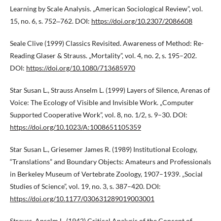
Learning by Scale Analysis. „American Sociological Review”, vol.
15, no. 6, s. 752‒762. DOI:
https://doi.org/10.2307/2086608
Seale Clive (1999) Classics Revisited. Awareness of Method: Re-
Reading Glaser & Strauss. „Mortality”, vol. 4, no. 2, s. 195–202.
DOI:
https://doi.org/10.1080/713685970
Star Susan L., Strauss Anselm L. (1999) Layers of Silence, Arenas of
Voice: The Ecology of Visible and Invisible Work. „Computer
Supported Cooperative Work”, vol. 8, no. 1/2, s. 9–30. DOI:
https://doi.org/10.1023/A:1008651105359
Star Susan L., Griesemer James R. (1989) Institutional Ecology,
“Translations” and Boundary Objects: Amateurs and Professionals
in Berkeley Museum of Vertebrate Zoology, 1907–1939. „Social
Studies of Science”, vol. 19, no. 3, s. 387–420. DOI:
https://doi.org/10.1177/030631289019003001
Strauss, Anselm L. (1942) Critical Analysis of the Concept of