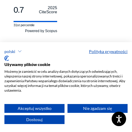
0.7
2025
CiteScore
31st percentile
Powered by Scopus
polski
Polityka prywatności
Latest publications
Używamy plików cookie
Możemy je zamieścić w celu analizy danych dotyczących odwiedzających,
ulepszenia naszej strony internetowej, pokazania spersonalizowanych treści i
zapewnienia Państwu wspaniałego doświadczenia na stronie internetowej. Aby
uzyskać więcej informacji na temat plików cookie, których używamy, otwórz
ustawienia.
Akceptuj wszystko
Nie zgadzam się
Przegląd Socjologii Jakościowej
Dostosuj
e-ISSN 1733-8069
Redaktor naczelny: Krzysztof Tomasz Konecki