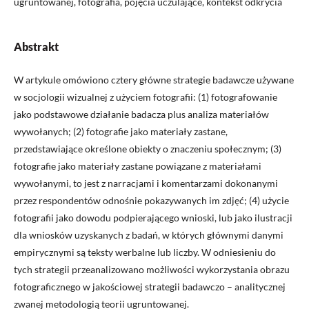
ugruntowanej, fotografia, pojęcia uczulające, kontekst odkrycia
Abstrakt
W artykule omówiono cztery główne strategie badawcze używane
w socjologii wizualnej z użyciem fotografii: (1) fotografowanie
jako podstawowe działanie badacza plus analiza materiałów
wywołanych; (2) fotografie jako materiały zastane,
przedstawiające określone obiekty o znaczeniu społecznym; (3)
fotografie jako materiały zastane powiązane z materiałami
wywołanymi, to jest z narracjami i komentarzami dokonanymi
przez respondentów odnośnie pokazywanych im zdjęć; (4) użycie
fotografii jako dowodu podpierającego wnioski, lub jako ilustracji
dla wniosków uzyskanych z badań, w których głównymi danymi
empirycznymi są teksty werbalne lub liczby. W odniesieniu do
tych strategii przeanalizowano możliwości wykorzystania obrazu
fotograficznego w jakościowej strategii badawczo – analitycznej
zwanej metodologią teorii ugruntowanej.