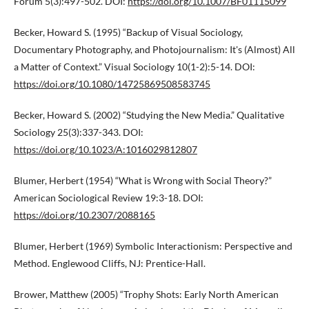
Forum 5(3):497-502. DOI:
https://doi.org/10.1007/BF01115099
Becker, Howard S. (1995) “Backup of Visual Sociology,
Documentary Photography, and Photojournalism: It's (Almost) All
a Matter of Context.” Visual Sociology 10(1-2):5-14. DOI:
https://doi.org/10.1080/14725869508583745
Becker, Howard S. (2002) “Studying the New Media.” Qualitative
Sociology 25(3):337-343. DOI:
https://doi.org/10.1023/A:1016029812807
Blumer, Herbert (1954) “What is Wrong with Social Theory?”
American Sociological Review 19:3-18. DOI:
https://doi.org/10.2307/2088165
Blumer, Herbert (1969) Symbolic Interactionism: Perspective and
Method. Englewood Cliffs, NJ: Prentice-Hall.
Brower, Matthew (2005) “Trophy Shots: Early North American