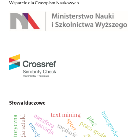
Wsparcie dla Czasopism Naukowych
Słowa kluczowe
transgender
text mining
metafora
socjologia sztuki
płeć
sport
praca społeczna
narracja
emocje
męskość