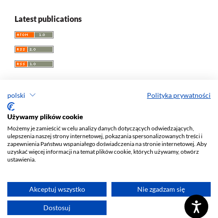
Latest publications
polski
Polityka prywatności
Przegląd Socjologii Jakościowej
Używamy plików cookie
Możemy je zamieścić w celu analizy danych dotyczących odwiedzających,
e-ISSN 1733-8069
ulepszenia naszej strony internetowej, pokazania spersonalizowanych treści i
Redaktor naczelny: Krzysztof Tomasz Konecki
zapewnienia Państwu wspaniałego doświadczenia na stronie internetowej. Aby
uzyskać więcej informacji na temat plików cookie, których używamy, otwórz
Wydawca: Wydawnictwo Uniwersytetu Łódzkiego (
www
)
ustawienia.
Jana Matejki St., no 34A, 90-237 Łódź, Poland
Tel.: 42 235 01 65, fax: 42 66 55 86
Biuro:
journals@uni.lodz.pl
Akceptuj wszystko
Nie zgadzam się
Deklaracja dostępności
Dostosuj