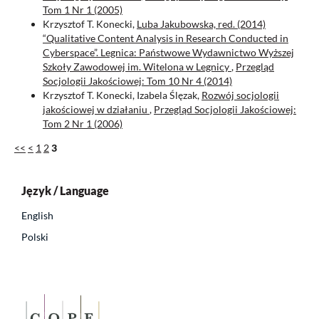
Tom 1 Nr 1 (2005)
Krzysztof T. Konecki,
Luba Jakubowska, red. (2014)
“Qualitative Content Analysis in Research Conducted in
Cyberspace”. Legnica: Państwowe Wydawnictwo Wyższej
Szkoły Zawodowej im. Witelona w Legnicy
,
Przegląd
Socjologii Jakościowej: Tom 10 Nr 4 (2014)
Krzysztof T. Konecki, Izabela Ślęzak,
Rozwój socjologii
jakościowej w działaniu
,
Przegląd Socjologii Jakościowej:
Tom 2 Nr 1 (2006)
<<
<
1
2
3
Język / Language
English
Polski