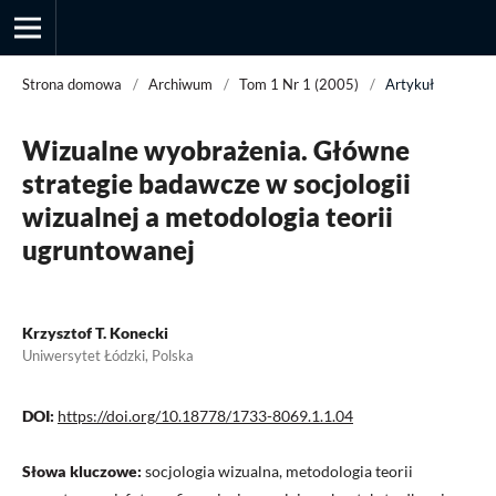
Strona domowa
/
Archiwum
/
Tom 1 Nr 1 (2005)
/
Artykuł
Wizualne wyobrażenia. Główne
Przegląd Socjologii Jakościowej
strategie badawcze w socjologii
wizualnej a metodologia teorii
ugruntowanej
Krzysztof T. Konecki
Uniwersytet Łódzki, Polska
DOI:
https://doi.org/10.18778/1733-8069.1.1.04
Słowa kluczowe:
socjologia wizualna, metodologia teorii