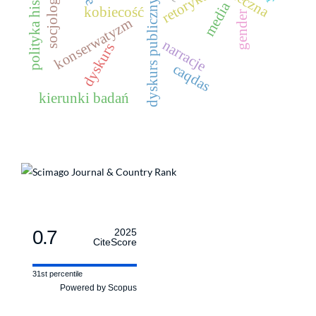
polityka historyczna
retoryka
dyskurs publiczny
media
kobiecość
gender
konserwatyzm
narracje
dyskurs
caqdas
kierunki badań
0.7
2025
CiteScore
31st percentile
Powered by Scopus