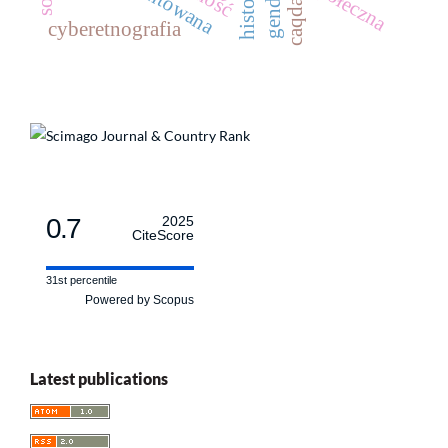
gender
caqda
cyberetnografia
0.7
2025
CiteScore
31st percentile
Powered by Scopus
Latest publications