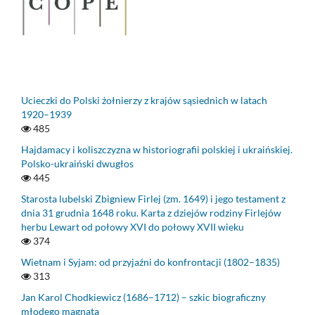
Ucieczki do Polski żołnierzy z krajów sąsiednich w latach
1920–1939
485
Hajdamacy i koliszczyzna w historiografii polskiej i ukraińskiej.
Polsko-ukraiński dwugłos
445
Starosta lubelski Zbigniew Firlej (zm. 1649) i jego testament z
dnia 31 grudnia 1648 roku. Karta z dziejów rodziny Firlejów
herbu Lewart od połowy XVI do połowy XVII wieku
374
Wietnam i Syjam: od przyjaźni do konfrontacji (1802–1835)
313
Jan Karol Chodkiewicz (1686–1712) – szkic biograficzny
młodego magnata