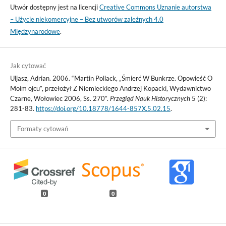
Utwór dostępny jest na licencji
Creative Commons Uznanie autorstwa
– Użycie niekomercyjne – Bez utworów zależnych 4.0
Międzynarodowe
.
Jak cytować
Uljasz, Adrian. 2006. “Martin Pollack, „Śmierć W Bunkrze. Opowieść O
Moim ojcu”, przełożył Z Niemieckiego Andrzej Kopacki, Wydawnictwo
Czarne, Wołowiec 2006, Ss. 270”.
Przegląd Nauk Historycznych
5 (2):
281-83.
https://doi.org/10.18778/1644-857X.5.02.15
.
Formaty cytowań
0
0