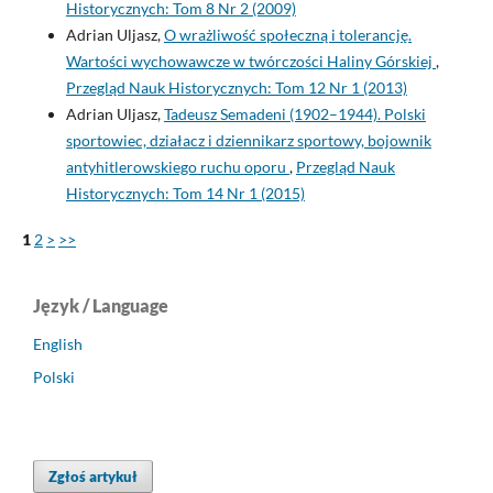
Historycznych: Tom 8 Nr 2 (2009)
Adrian Uljasz,
O wrażliwość społeczną i tolerancję.
Wartości wychowawcze w twórczości Haliny Górskiej
,
Przegląd Nauk Historycznych: Tom 12 Nr 1 (2013)
Adrian Uljasz,
Tadeusz Semadeni (1902–1944). Polski
sportowiec, działacz i dziennikarz sportowy, bojownik
antyhitlerowskiego ruchu oporu
,
Przegląd Nauk
Historycznych: Tom 14 Nr 1 (2015)
1
2
>
>>
Język / Language
English
Polski
Zgłoś artykuł