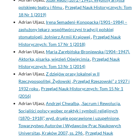
polskiego teatru i filmu
,
Przegląd Nauk Historycznych: Tom
18 Nr 1 (2019)
Adrian Uljasz,
Irena Semadeni-Konopacka (1901–1984) –
zasłużony lekarz, współtwórczyni tradycji polskiej
stomatologii, żołnierz Armii Krajowej
,
Przegląd Nauk
Historycznych: Tom 17 Nr 1 (2018)
Adrian Uljasz,
Maria Zarębińska-Broniewska (1904–1947).
Aktorka, pisarka, więzień Oświęcimia
,
Przegląd Nauk
Historycznych: Tom 13 Nr 1 (2014)
Adrian Uljasz,
Z dziejów prasy lokalnej w II
Rzeczypospolitej. Żydowski „Przegląd Rzeszowski” z 1927 i
1932 roku
,
Przegląd Nauk Historycznych: Tom 15 Nr 1
(2016)
Adrian Uljasz,
Andrzej Chwalba, „Sacrum i Rewolucja.
Socjaliści polscy wobec praktyk i symboli religijnych
(1870–1918)”, wyd. drugie poprawione i uzupełnione,
Towarzystwo Autorów i Wydawców Prac Naukowych
Universitas, Kraków 2007, ss. 296
,
Przegląd Nauk