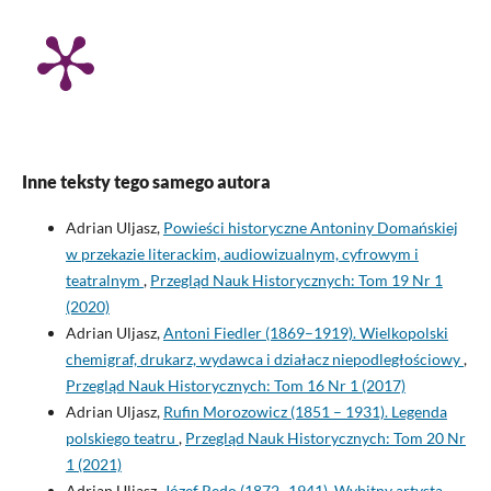
Inne teksty tego samego autora
Adrian Uljasz,
Powieści historyczne Antoniny Domańskiej
w przekazie literackim, audiowizualnym, cyfrowym i
teatralnym
,
Przegląd Nauk Historycznych: Tom 19 Nr 1
(2020)
Adrian Uljasz,
Antoni Fiedler (1869–1919). Wielkopolski
chemigraf, drukarz, wydawca i działacz niepodległościowy
,
Przegląd Nauk Historycznych: Tom 16 Nr 1 (2017)
Adrian Uljasz,
Rufin Morozowicz (1851 – 1931). Legenda
polskiego teatru
,
Przegląd Nauk Historycznych: Tom 20 Nr
1 (2021)
Adrian Uljasz,
Józef Redo (1872–1941). Wybitny artysta