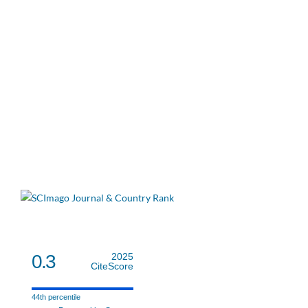
0.3
2025
CiteScore
44th percentile