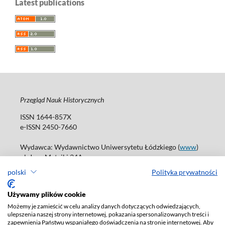
Latest publications
Przegląd Nauk Historycznych
ISSN 1644-857X
e-ISSN 2450-7660
Wydawca: Wydawnictwo Uniwersytetu Łódzkiego (
www
)
ul. Jana Matejki 34A
90-237 Łódź
polski
Polityka prywatności
Tel.: 42 235 01 65, fax: 42 66 55 86
Biuro: journals@uni.lodz.pl
Używamy plików cookie
Możemy je zamieścić w celu analizy danych dotyczących odwiedzających,
Deklaracja dostępności
ulepszenia naszej strony internetowej, pokazania spersonalizowanych treści i
zapewnienia Państwu wspaniałego doświadczenia na stronie internetowej. Aby