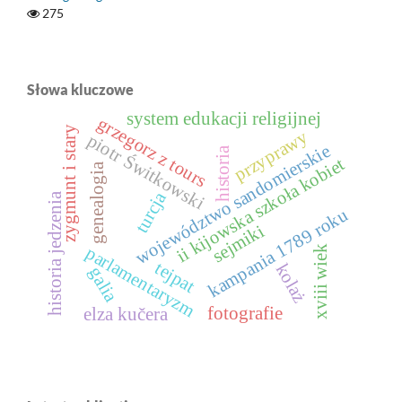
275
Słowa kluczowe
system edukacji religijnej
grzegorz z tours
zygmunt i stary
przyprawy
piotr Świtkowski
województwo sandomierskie
historia
ii kijowska szkoła kobiet
genealogia
turcja
historia jedzenia
kampania 1789 roku
sejmiki
parlamentaryzm
xviii wiek
tejpat
kolaż
galia
fotografie
elza kučera