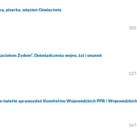
a, pisarka, więzień Oświęcimia
101
jaciołom Żydom”. Doświadczenia wojny, żal i smutek
127
w świetle sprawozdań Komitetów Wojewódzkich PPR i Wojewódzkic
167