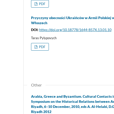
PDF
Przyczyny obecności Ukraińców w Armii Polskiej w
Włoszech
DOI:
https://doi.org/10.18778/1644-857X.13.01.10
Taras Pylypovych
PDF
Other
Arabia, Greece and Byzantium. Cultural Contacts i
Symposium on the Historical Relations between Ar
Riyadh, 6–10 December, 2010, eds A. Al-Helabi, D.G. Le
Riyadh 2012