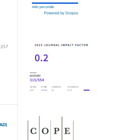
44th percentile
Powered by Scopus
-257
 AD)