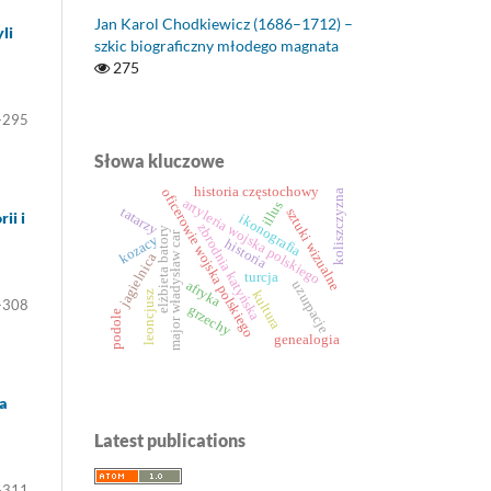
Jan Karol Chodkiewicz (1686–1712) –
li
szkic biograficzny młodego magnata
275
-295
Słowa kluczowe
historia częstochowy
oficerowie wojska polskiego
koliszczyzna
artyleria wojska polskiego
illus
tatarzy
sztuki wizualne
ii i
ikonografia
zbrodnia katyńska
elżbieta batory
major władysław car
kozacy
historia
jagielnica
turcja
uzurpacje
afryka
kultura
leoncjusz
-308
grzechy
podole
genealogia
na
Latest publications
-311