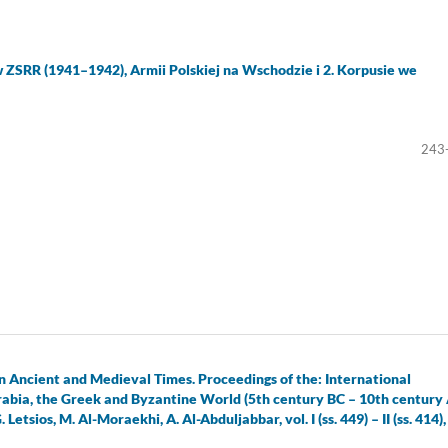
 ZSRR (1941–1942), Armii Polskiej na Wschodzie i 2. Korpusie we
243
n Ancient and Medieval Times. Proceedings of the: International
abia, the Greek and Byzantine World (5th century BC – 10th century
tsios, M. Al-Moraekhi, A. Al-Abduljabbar, vol. I (ss. 449) – II (ss. 414),