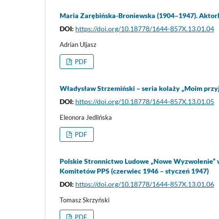
Maria Zarębińska-Broniewska (1904–1947). Aktork
DOI:
https://doi.org/10.18778/1644-857X.13.01.04
Adrian Uljasz
PDF
Władysław Strzemiński – seria kolaży „Moim przy
DOI:
https://doi.org/10.18778/1644-857X.13.01.05
Eleonora Jedlińska
PDF
Polskie Stronnictwo Ludowe „Nowe Wyzwolenie” 
Komitetów PPS (czerwiec 1946 – styczeń 1947)
DOI:
https://doi.org/10.18778/1644-857X.13.01.06
Tomasz Skrzyński
PDF