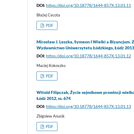
DOI:
https://doi.org/10.18778/1644-857X.13.01.11
Błażej Cecota
PDF
Mirosław J. Leszka, Symeon I Wielki a Bizancjum.
Wydawnictwo Uniwersytetu Łódzkiego, Łódź 2013, 
DOI:
https://doi.org/10.18778/1644-857X.13.01.12
Maciej Kokoszko
PDF
Witold Filipczak, Życie sejmikowe prowincji wie
Łódź 2012, ss. 674
DOI:
https://doi.org/10.18778/1644-857X.13.01.13
Zbigniew Anusik
PDF