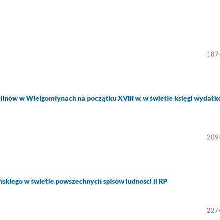
187
linów w Wielgomłynach na początku XVIII w. w świetle księgi wydat
209
skiego w świetle powszechnych spisów ludności II RP
227