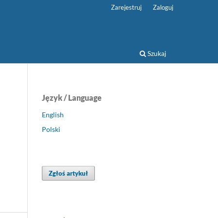
Zarejestruj
Zaloguj
Szukaj
Język / Language
English
Polski
Zgłoś artykuł