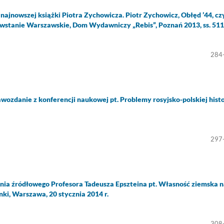
ajnowszej książki Piotra Zychowicza. Piotr Zychowicz, Obłęd ’44, czy
Powstanie Warszawskie, Dom Wydawniczy „Rebis”, Poznań 2013, ss. 511
284
wozdanie z konferencji naukowej pt. Problemy rosyjsko-polskiej histor
297
nia źródłowego Profesora Tadeusza Epszteina pt. Własność ziemska 
nki, Warszawa, 20 stycznia 2014 r.
308