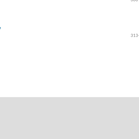
е
313