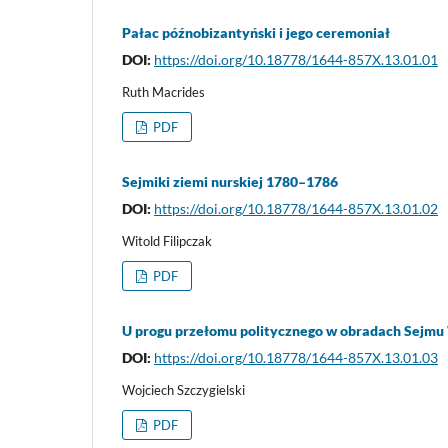
Pałac późnobizantyński i jego ceremoniał
DOI:
https://doi.org/10.18778/1644-857X.13.01.01
Ruth Macrides
PDF
Sejmiki ziemi nurskiej 1780–1786
DOI:
https://doi.org/10.18778/1644-857X.13.01.02
Witold Filipczak
PDF
U progu przełomu politycznego w obradach Sejmu 
DOI:
https://doi.org/10.18778/1644-857X.13.01.03
Wojciech Szczygielski
PDF