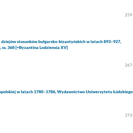
259
 Z dziejów stosunków bułgarsko-bizantyńskich w latach 893–927,
ss. 368 [=Byzantina Lodziensia XV]
267
lkopolskiej w latach 1780–1786, Wydawnictwo Uniwersytetu Łódzkiego
273