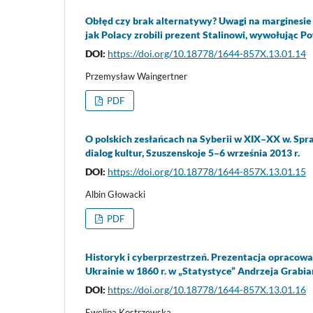
Obłęd czy brak alternatywy? Uwagi na marginesie n
jak Polacy zrobili prezent Stalinowi, wywołując 
DOI:
https://doi.org/10.18778/1644-857X.13.01.14
Przemysław Waingertner
PDF
O polskich zesłańcach na Syberii w XIX–XX w. Spra
dialog kultur, Szuszenskoje 5–6 września 2013 r.
DOI:
https://doi.org/10.18778/1644-857X.13.01.15
Albin Głowacki
PDF
Historyk i cyberprzestrzeń. Prezentacja opracowa
Ukrainie w 1860 r. w „Statystyce” Andrzeja Grabia
DOI:
https://doi.org/10.18778/1644-857X.13.01.16
Ewelina Kostrzewska