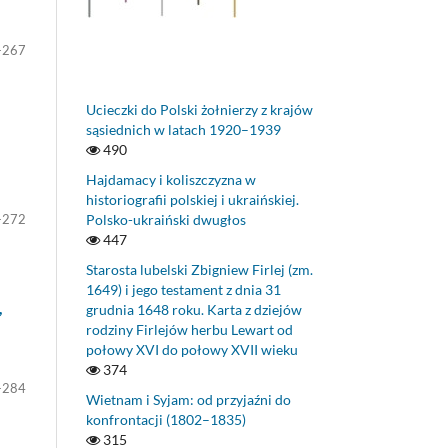
-267
Ucieczki do Polski żołnierzy z krajów
sąsiednich w latach 1920–1939
490
Hajdamacy i koliszczyzna w
historiografii polskiej i ukraińskiej.
-272
Polsko-ukraiński dwugłos
447
Starosta lubelski Zbigniew Firlej (zm.
1649) i jego testament z dnia 31
,
grudnia 1648 roku. Karta z dziejów
rodziny Firlejów herbu Lewart od
połowy XVI do połowy XVII wieku
374
-284
Wietnam i Syjam: od przyjaźni do
konfrontacji (1802–1835)
315