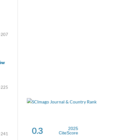
-207
ków
-225
0.3
2025
CiteScore
-241