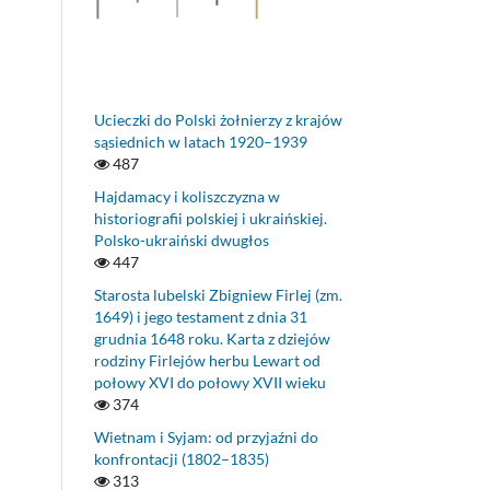
Ucieczki do Polski żołnierzy z krajów
sąsiednich w latach 1920–1939
487
Hajdamacy i koliszczyzna w
historiografii polskiej i ukraińskiej.
Polsko-ukraiński dwugłos
447
Starosta lubelski Zbigniew Firlej (zm.
1649) i jego testament z dnia 31
grudnia 1648 roku. Karta z dziejów
rodziny Firlejów herbu Lewart od
połowy XVI do połowy XVII wieku
374
Wietnam i Syjam: od przyjaźni do
konfrontacji (1802–1835)
313