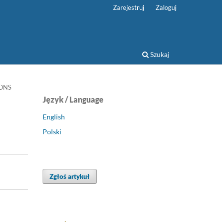
Zarejestruj
Zaloguj
Szukaj
IONS
Język / Language
English
Polski
Zgłoś artykuł