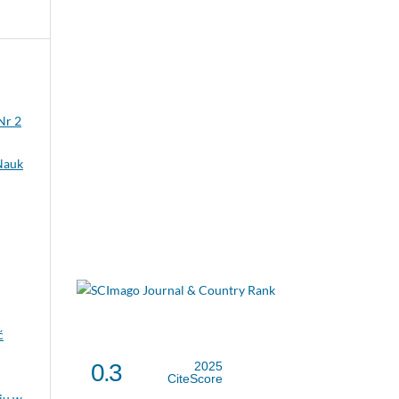
Nr 2
Nauk
ć
0.3
2025
CiteScore
iu w