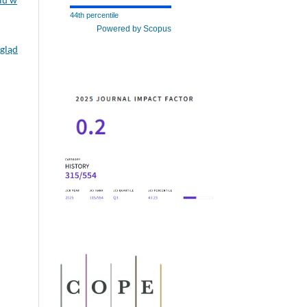
44th percentile
Powered by Scopus
gląd