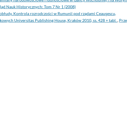
ląd Nauk Historycznych: Tom 7 Nr 1 (2008)
a obłudy. Kontrola rozrodczości w Rumunii pod rządami Ceauşescu,
ych Universitas Publishing House, Kraków 2010, ss. 428 + tabl.
,
Prze