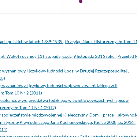
miach polskich w latach 1789-1939
,
Przegląd Nauk Historycznych: Tom 4 
pt. Wokół rocznicy 11 listopada, Łódź, 9 listopada 2016 roku
,
Przegląd 
 wyznaniowy i językowy ludności Łodzi w Drugiej Rzeczypospolitej
,
08)
 wyznaniowy i językowy ludności województwa łódzkiego w II
h: Tom 10 Nr 2 (2011)
mieszkańców województwa łódzkiego w świetle powszechnych spisów
rycznych: Tom 11 Nr 1 (2012)
w społeczeństwie międzywojennej Kielecczyzny. Dom – praca – aktywnoś
styczno-Przyrodniczego Jana Kochanowskiego, Kielce 2008, ss. 2016.
,
011)
zemiany narodowościowe i ludnościowe w Galicji Wschodniej i na Wołyn