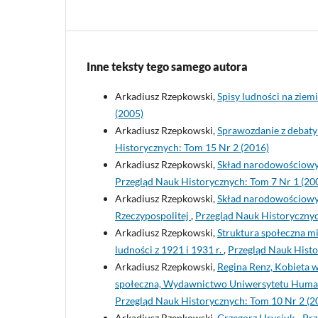
Inne teksty tego samego autora
Arkadiusz Rzepkowski,
Spisy ludności na zie
(2005)
Arkadiusz Rzepkowski,
Sprawozdanie z debaty 
Historycznych: Tom 15 Nr 2 (2016)
Arkadiusz Rzepkowski,
Skład narodowościowy,
Przegląd Nauk Historycznych: Tom 7 Nr 1 (20
Arkadiusz Rzepkowski,
Skład narodowościowy,
Rzeczypospolitej
,
Przegląd Nauk Historycznyc
Arkadiusz Rzepkowski,
Struktura społeczna 
ludności z 1921 i 1931 r.
,
Przegląd Nauk Histo
Arkadiusz Rzepkowski,
Regina Renz, Kobieta 
społeczna, Wydawnictwo Uniwersytetu Humani
Przegląd Nauk Historycznych: Tom 10 Nr 2 (2
Arkadiusz Rzepkowski,
Grzegorz Hryciuk, „Pr