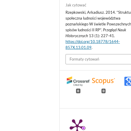
Jak cytować
Rzepkowski, Arkadiusz. 2014. “Struktu
społeczna ludności województwa
poznańskiego W świetle Powszechnyc
spisów ludności II RP”.
Przegląd Nauk
Historycznych
13 (1): 227-41.
https://doi.org/10.18778/1644-
857X.13.01.09
.
Formaty cytowań
0
0