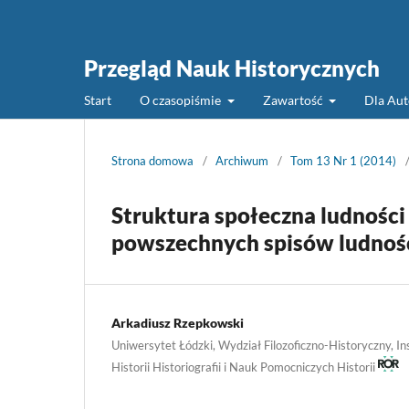
Przegląd Nauk Historycznych
Start
O czasopiśmie
Zawartość
Dla Au
Strona domowa
/
Archiwum
/
Tom 13 Nr 1 (2014)
Struktura społeczna ludnośc
powszechnych spisów ludnośc
Arkadiusz Rzepkowski
Uniwersytet Łódzki, Wydział Filozoficzno-Historyczny, Ins
Historii Historiografii i Nauk Pomocniczych Historii