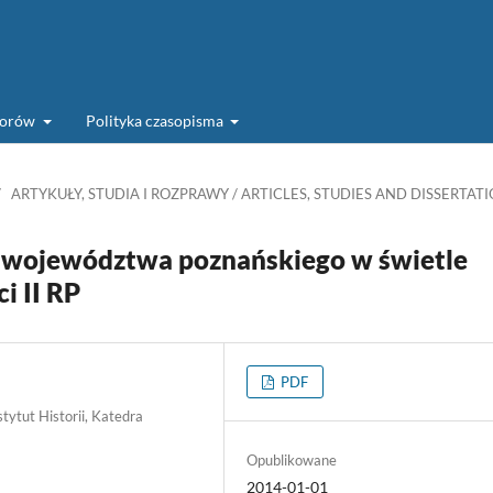
torów
Polityka czasopisma
/
ARTYKUŁY, STUDIA I ROZPRAWY / ARTICLES, STUDIES AND DISSERTAT
i województwa poznańskiego w świetle
i II RP
PDF
tytut Historii, Katedra
Opublikowane
2014-01-01