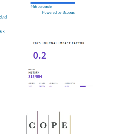
44th percentile
Powered by Scopus
gląd
auk