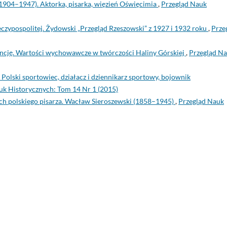
1904–1947). Aktorka, pisarka, więzień Oświęcimia
,
Przegląd Nauk
zeczypospolitej. Żydowski „Przegląd Rzeszowski” z 1927 i 1932 roku
,
Prze
ancję. Wartości wychowawcze w twórczości Haliny Górskiej
,
Przegląd N
Polski sportowiec, działacz i dziennikarz sportowy, bojownik
uk Historycznych: Tom 14 Nr 1 (2015)
ch polskiego pisarza. Wacław Sieroszewski (1858–1945)
,
Przegląd Nauk