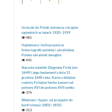
Ucieczki do Polski żołnierzy z krajów
sąsiednich w latach 1920–1939
485
Hajdamacy i koliszczyzna w
historiografii polskiej i ukraińskiej.
Polsko-ukraiński dwugłos
445
Starosta lubelski Zbigniew Firlej (zm.
1649) i jego testament z dnia 31
grudnia 1648 roku. Karta z dziejów
rodziny Firlejów herbu Lewart od
połowy XVI do połowy XVII wieku
374
Wietnam i Syjam: od przyjaźni do
konfrontacji (1802–1835)
313