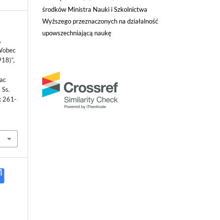
środków Ministra Nauki i Szkolnictwa
Wyższego przeznaczonych na działalność
upowszechniającą naukę
,
 Wobec
918)”,
,
ac
 Ss.
: 261-