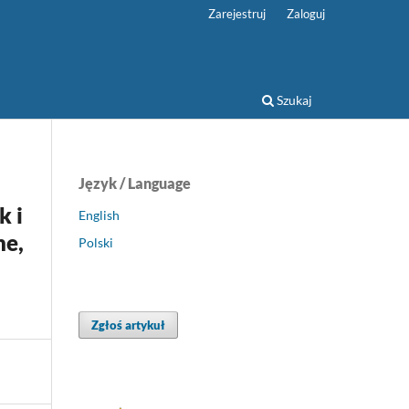
Zarejestruj
Zaloguj
Szukaj
Język / Language
k i
English
ne,
Polski
Zgłoś artykuł