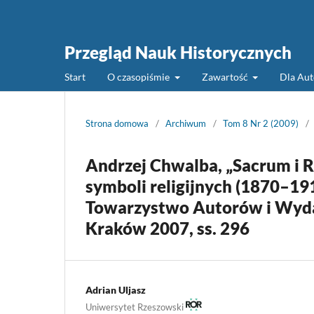
Przegląd Nauk Historycznych
Start
O czasopiśmie
Zawartość
Dla Au
Strona domowa
/
Archiwum
/
Tom 8 Nr 2 (2009)
/
Andrzej Chwalba, „Sacrum i R
symboli religijnych (1870–19
Towarzystwo Autorów i Wyd
Kraków 2007, ss. 296
Adrian Uljasz
Uniwersytet Rzeszowski