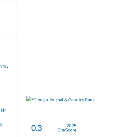
lnym
,
 Nr
ii,
0.3
2025
CiteScore