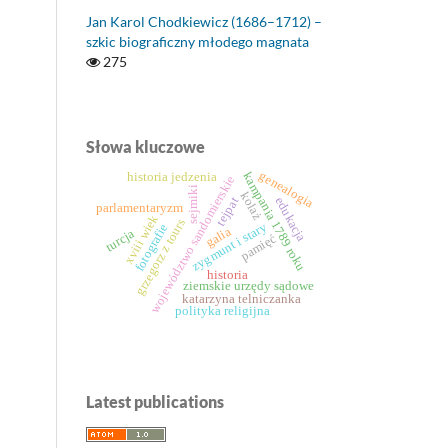
Jan Karol Chodkiewicz (1686–1712) –
szkic biograficzny młodego magnata
275
Słowa kluczowe
genealogia
kampania 1789 roku
historia jedzenia
województwo sandomierskie
sejmiki
kolaż
tejpat
edukacja
parlamentaryzm
xviii wiek
grzegorz z tours
zygmunt i stary
fotografie
galia
turcja
pamięć
historia
ziemskie urzędy sądowe
katarzyna telniczanka
polityka religijna
Latest publications