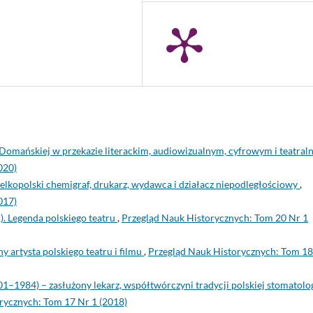
Domańskiej w przekazie literackim, audiowizualnym, cyfrowym i teatra
020)
elkopolski chemigraf, drukarz, wydawca i działacz niepodległościowy
,
017)
. Legenda polskiego teatru
,
Przegląd Nauk Historycznych: Tom 20 Nr 1
 artysta polskiego teatru i filmu
,
Przegląd Nauk Historycznych: Tom 18
–1984) – zasłużony lekarz, współtwórczyni tradycji polskiej stomatolog
rycznych: Tom 17 Nr 1 (2018)