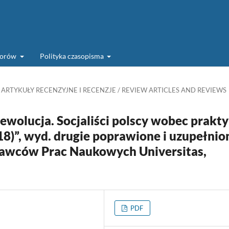
torów
Polityka czasopisma
ARTYKUŁY RECENZYJNE I RECENZJE / REVIEW ARTICLES AND REVIEWS
ewolucja. Socjaliści polscy wobec prakty
18)”, wyd. drugie poprawione i uzupełnio
awców Prac Naukowych Universitas,
PDF