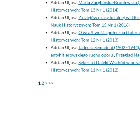
Adrian Uljasz,
Maria Zarębińska-Broniewska (
Historycznych: Tom 13 Nr 1 (2014)
Adrian Uljasz,
Z dziejów prasy lokalnej w II R
Nauk Historycznych: Tom 15 Nr 1 (2016)
Adrian Uljasz,
O wrażliwość społeczną i toler
Historycznych: Tom 12 Nr 1 (2013)
Adrian Uljasz,
Tadeusz Semadeni (1902–1944). 
antyhitlerowskiego ruchu oporu
,
Przegląd Na
Adrian Uljasz,
Syberia i Daleki Wschód w ocza
Historycznych: Tom 11 Nr 1 (2012)
1
2
>
>>