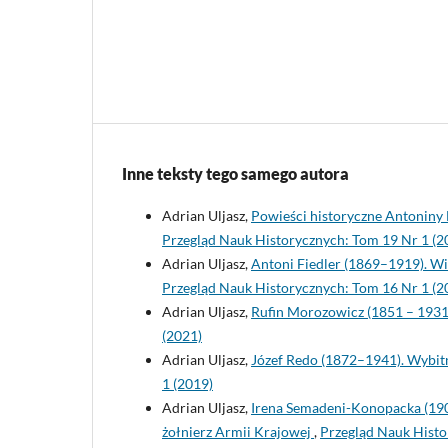
Inne teksty tego samego autora
Adrian Uljasz,
Powieści historyczne Antoniny 
Przegląd Nauk Historycznych: Tom 19 Nr 1 (2
Adrian Uljasz,
Antoni Fiedler (1869–1919). Wi
Przegląd Nauk Historycznych: Tom 16 Nr 1 (2
Adrian Uljasz,
Rufin Morozowicz (1851 – 1931)
(2021)
Adrian Uljasz,
Józef Redo (1872–1941). Wybitny
1 (2019)
Adrian Uljasz,
Irena Semadeni-Konopacka (1901
żołnierz Armii Krajowej
,
Przegląd Nauk Histo