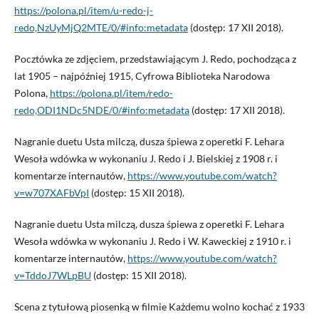
https://polona.pl/item/u-redo-j-
redo,NzUyMjQ2MTE/0/#info:metadata
(dostęp: 17 XII 2018).
Pocztówka ze zdjęciem, przedstawiającym J. Redo, pochodząca z
lat 1905 – najpóźniej 1915, Cyfrowa Biblioteka Narodowa
Polona,
https://polona.pl/item/redo-
redo,ODI1NDc5NDE/0/#info:metadata
(dostęp: 17 XII 2018).
Nagranie duetu Usta milczą, dusza śpiewa z operetki F. Lehara
Wesoła wdówka w wykonaniu J. Redo i J. Bielskiej z 1908 r. i
komentarze internautów,
https://www.youtube.com/watch?
v=w707XAFbVpI
(dostęp: 15 XII 2018).
Nagranie duetu Usta milczą, dusza śpiewa z operetki F. Lehara
Wesoła wdówka w wykonaniu J. Redo i W. Kaweckiej z 1910 r. i
komentarze internautów,
https://www.youtube.com/watch?
v=TddoJ7WLpBU
(dostęp: 15 XII 2018).
Scena z tytułową piosenką w filmie Każdemu wolno kochać z 1933