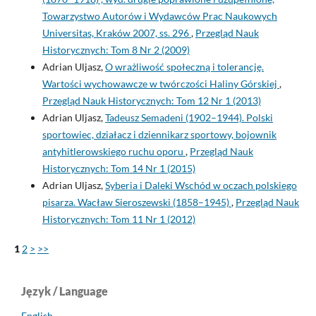
Towarzystwo Autorów i Wydawców Prac Naukowych
Universitas, Kraków 2007, ss. 296
,
Przegląd Nauk
Historycznych: Tom 8 Nr 2 (2009)
Adrian Uljasz,
O wrażliwość społeczną i tolerancję.
Wartości wychowawcze w twórczości Haliny Górskiej
,
Przegląd Nauk Historycznych: Tom 12 Nr 1 (2013)
Adrian Uljasz,
Tadeusz Semadeni (1902–1944). Polski
sportowiec, działacz i dziennikarz sportowy, bojownik
antyhitlerowskiego ruchu oporu
,
Przegląd Nauk
Historycznych: Tom 14 Nr 1 (2015)
Adrian Uljasz,
Syberia i Daleki Wschód w oczach polskiego
pisarza. Wacław Sieroszewski (1858–1945)
,
Przegląd Nauk
Historycznych: Tom 11 Nr 1 (2012)
1
2
>
>>
Język / Language
English