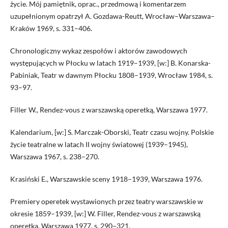
życie. Mój pamiętnik, oprac., przedmową i komentarzem
uzupełnionym opatrzył A. Gozdawa-Reutt, Wrocław–Warszawa–
Kraków 1969, s. 331–406.
Chronologiczny wykaz zespołów i aktorów zawodowych
występujących w Płocku w latach 1919–1939, [w:] B. Konarska-
Pabiniak, Teatr w dawnym Płocku 1808–1939, Wrocław 1984, s.
93–97.
Filler W., Rendez-vous z warszawską operetką, Warszawa 1977.
Kalendarium, [w:] S. Marczak-Oborski, Teatr czasu wojny. Polskie
życie teatralne w latach II wojny światowej (1939–1945),
Warszawa 1967, s. 238–270.
Krasiński E., Warszawskie sceny 1918–1939, Warszawa 1976.
Premiery operetek wystawionych przez teatry warszawskie w
okresie 1859–1939, [w:] W. Filler, Rendez-vous z warszawską
operetką, Warszawa 1977, s. 290–321.