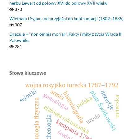
herbu Lewart od połowy XVI do połowy XVII wieku
373
Wietnam i Syjam: od przyjaźni do konfrontacji (1802–1835)
307
Dracula – "non omnis moriar". Fakty i mity z życia Włada III
Palownika
281
Słowa kluczowe
wojna rosyjsko turecka 1787–1792
armia
sejmiki
piotr Świtkowski
dezercje
historiografia
genealogia
polska
ucieczka
antropologia fizyczna
elżbieta rakuszanka
uroda
archeologia
kampania 1789 roku