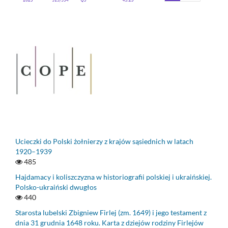
Ucieczki do Polski żołnierzy z krajów sąsiednich w latach
1920–1939
485
Hajdamacy i koliszczyzna w historiografii polskiej i ukraińskiej.
Polsko-ukraiński dwugłos
440
Starosta lubelski Zbigniew Firlej (zm. 1649) i jego testament z
dnia 31 grudnia 1648 roku. Karta z dziejów rodziny Firlejów