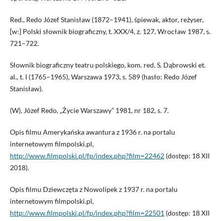
Red., Redo Józef Stanisław (1872–1941), śpiewak, aktor, reżyser,
[w:] Polski słownik biograficzny, t. XXX/4, z. 127, Wrocław 1987, s.
721–722.
Słownik biograficzny teatru polskiego, kom. red. S. Dąbrowski et.
al., t. I (1765–1965), Warszawa 1973, s. 589 (hasło: Redo Józef
Stanisław).
(W), Józef Redo, „Życie Warszawy” 1981, nr 182, s. 7.
Opis filmu Amerykańska awantura z 1936 r. na portalu
internetowym filmpolski.pl,
http://www.filmpolski.pl/fp/index.php?film=22462
(dostęp: 18 XII
2018).
Opis filmu Dziewczęta z Nowolipek z 1937 r. na portalu
internetowym filmpolski.pl,
http://www.filmpolski.pl/fp/index.php?film=22501
(dostęp: 18 XII