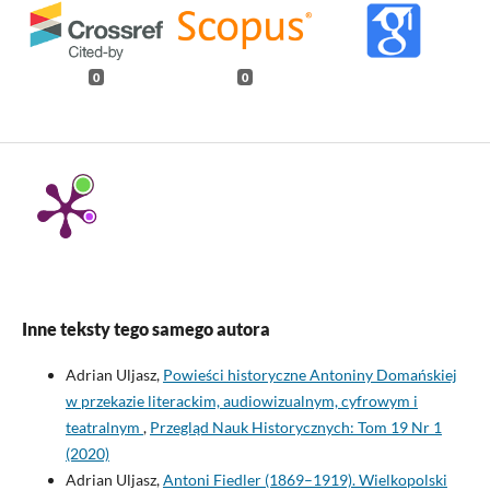
0
0
Inne teksty tego samego autora
Adrian Uljasz,
Powieści historyczne Antoniny Domańskiej
w przekazie literackim, audiowizualnym, cyfrowym i
teatralnym
,
Przegląd Nauk Historycznych: Tom 19 Nr 1
(2020)
Adrian Uljasz,
Antoni Fiedler (1869–1919). Wielkopolski