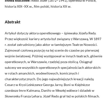
Słowa kluczowe:
Redo Józef (1872–1941), operetka w Polsce,
historia XIX–XX w., film polski, historia XX w.
Abstrakt
Artykuł dotyczy aktora operetkowego – śpiewaka Józefa Redy.
Przez większość kariery artysta był związany z Warszawą. W 1897
r. został zatrudniony jako aktor w tamtejszym Teatrze Nowości.
Zajmował czołową pozycję na tej scenie do czasów po pierwszej
wojnie światowej. Później występował w innych teatrach, głównie
operetkowych, w Warszawie, rzadziej poza stolicą. Osiągnął
sukcesy we wszystkich operetkowych specjalnościach aktorskich:
w rolach amanckich, wodewilowych, komicznych i
charakterystycznych. Do jego najważniejszych kreacji należą
Cesarz w
Krysi Leśniczance
Georga Jarny, Boni w
Księżniczce
czardasza
Imre Kalmana, Daniło w
Wesołej wdówce
i dziadek w
Skowronku
Franza Lehara. Józef Redo grał też w polskich filmach.