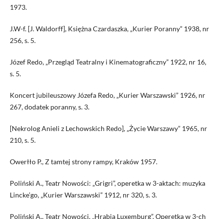
1973.
J.W-f. [J. Waldorff], Księżna Czardaszka, „Kurier Poranny” 1938, nr
256, s. 5.
Józef Redo, „Przegląd Teatralny i Kinematograficzny” 1922, nr 16,
s. 5.
Koncert jubileuszowy Józefa Redo, „Kurier Warszawski” 1926, nr
267, dodatek poranny, s. 3.
[Nekrolog Anieli z Lechowskich Redo], „Życie Warszawy” 1965, nr
210, s. 5.
Owerłło P., Z tamtej strony rampy, Kraków 1957.
Poliński A., Teatr Nowości: „Grigri”, operetka w 3-aktach: muzyka
Lincke’go, „Kurier Warszawski” 1912, nr 320, s. 3.
Poliński A., Teatr Nowości. „Hrabia Luxemburg”. Operetka w 3-ch