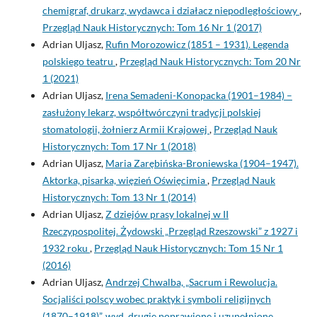
chemigraf, drukarz, wydawca i działacz niepodległościowy
,
Przegląd Nauk Historycznych: Tom 16 Nr 1 (2017)
Adrian Uljasz,
Rufin Morozowicz (1851 – 1931). Legenda
polskiego teatru
,
Przegląd Nauk Historycznych: Tom 20 Nr
1 (2021)
Adrian Uljasz,
Irena Semadeni-Konopacka (1901–1984) –
zasłużony lekarz, współtwórczyni tradycji polskiej
stomatologii, żołnierz Armii Krajowej
,
Przegląd Nauk
Historycznych: Tom 17 Nr 1 (2018)
Adrian Uljasz,
Maria Zarębińska-Broniewska (1904–1947).
Aktorka, pisarka, więzień Oświęcimia
,
Przegląd Nauk
Historycznych: Tom 13 Nr 1 (2014)
Adrian Uljasz,
Z dziejów prasy lokalnej w II
Rzeczypospolitej. Żydowski „Przegląd Rzeszowski” z 1927 i
1932 roku
,
Przegląd Nauk Historycznych: Tom 15 Nr 1
(2016)
Adrian Uljasz,
Andrzej Chwalba, „Sacrum i Rewolucja.
Socjaliści polscy wobec praktyk i symboli religijnych
(1870–1918)”, wyd. drugie poprawione i uzupełnione,